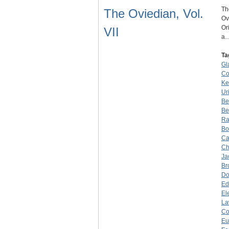
Th
The Oviedian, Vol.
Ov
Or
VII
a
Ta
Gl
Co
Ke
Ur
Be
Be
Ra
Bo
Ca
Ch
Ja
Br
Do
Ed
El
La
Co
Eu