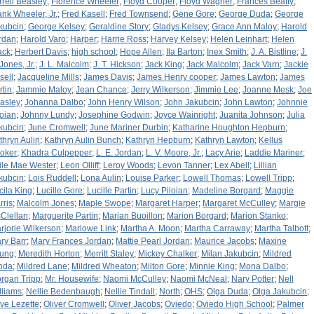
rrell Beasley
;
Florence Wheeler
;
Floyd Cooper
;
Floyd Wagner
;
Frances Beatty
;
ank Wheeler, Jr.
;
Fred Kasell
;
Fred Townsend
;
Gene Gore
;
George Duda
;
George
kubcin
;
George Kelsey
;
Geraldine Story
;
Gladys Kelsey
;
Grace Ann Maloy
;
Harold
rdan
;
Harold Varo
;
Harper
;
Harrie Ross
;
Harvey Kelsey
;
Helen Leinhart
;
Helen
ack
;
Herbert Davis
;
high school
;
Hope Allen
;
Ila Barton
;
Inex Smith
;
J. A. Bistline
;
J.
Jones, Jr.
;
J. L. Malcolm
;
J. T. Hickson
;
Jack King
;
Jack Malcolm
;
Jack Varn
;
Jackie
sell
;
Jacqueline Mills
;
James Davis
;
James Henry cooper
;
James Lawton
;
James
rtin
;
Jammie Maloy
;
Jean Chance
;
Jerry Wilkerson
;
Jimmie Lee
;
Joanne Mesk
;
Joe
asley
;
Johanna Dalbo
;
John Henry Wilson
;
John Jakubcin
;
John Lawton
;
Johnnie
loian
;
Johnny Lundy
;
Josephine Godwin
;
Joyce Wainright
;
Juanita Johnson
;
Julia
kubcin
;
June Cromwell
;
June Mariner Durbin
;
Katharine Houghton Hepburn
;
thryn Aulin
;
Kathryn Aulin Bunch
;
Kathryn Hepburn
;
Kathryn Lawton
;
Kellus
oker
;
Khadra Culpepper
;
L. E. Jordan
;
L. V. Moore, Jr.
;
Lacy Arie
;
Laddie Mariner
;
ile Mae Wester
;
Leon Olliff
;
Leroy Woods
;
Levon Tanner
;
Lex Abell
;
Lillian
kubcin
;
Lois Ruddell
;
Lona Aulin
;
Louise Parker
;
Lowell Thomas
;
Lowell Tripp
;
cila King
;
Lucille Gore
;
Lucille Partin
;
Lucy Piloian
;
Madeline Borgard
;
Maggie
rris
;
Malcolm Jones
;
Maple Swope
;
Margaret Harper
;
Margaret McCulley
;
Margie
Clellan
;
Marguerite Partin
;
Marian Buoillon
;
Marion Borgard
;
Marion Stanko
;
rjorie Wilkerson
;
Marlowe Link
;
Martha A. Moon
;
Martha Carraway
;
Martha Talbott
;
ry Barr
;
Mary Frances Jordan
;
Mattie Pearl Jordan
;
Maurice Jacobs
;
Maxine
ung
;
Meredith Horton
;
Merritt Staley
;
Mickey Chalker
;
Milan Jakubcin
;
Mildred
nda
;
Mildred Lane
;
Mildred Wheaton
;
Milton Gore
;
Minnie King
;
Mona Dalbo
;
rgan Tripp
;
Mr. Housewife
;
Naomi McCulley
;
Naomi McNeal
;
Nary Potter
;
Nell
lliams
;
Nellie Bedenbaugh
;
Nellie Tindall
;
North
;
OHS
;
Olga Duda
;
Olga Jakubcin
;
ive Lezette
;
Oliver Cromwell
;
Oliver Jacobs
;
Oviedo
;
Oviedo High School
;
Palmer