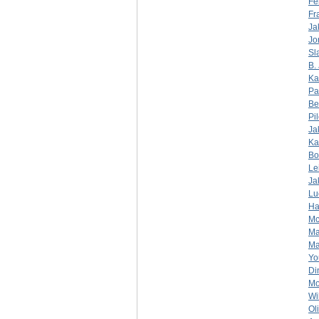
Fe
Fr
Ja
Jo
Sl
B. 
Ka
Pa
Be
Pi
Ja
Ka
Bo
Le
Ja
Lu
Ha
Mc
Ma
Ma
Yo
Di
Mo
Wi
Ol