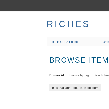
Skip
to
main
content
RICHES
The RICHES Project
Ome
BROWSE ITEMS
Browse All
Browse by Tag
Search Ite
Tags: Katharine Houghton Hepburn