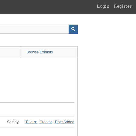
Login
Register
Browse Exhibits
Sort by:
Title
Creator
Date Added