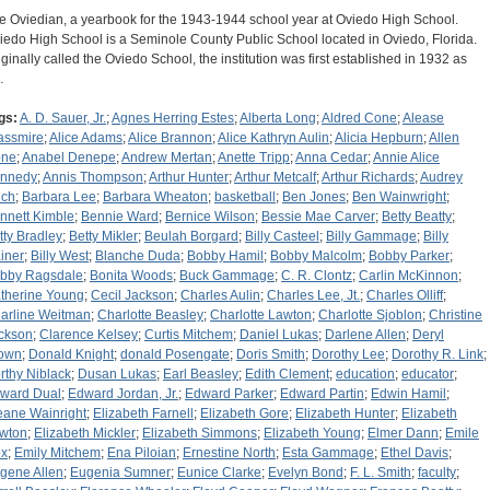
e Oviedian, a yearbook for the 1943-1944 school year at Oviedo High School.
iedo High School is a Seminole County Public School located in Oviedo, Florida.
iginally called the Oviedo School, the institution was first established in 1932 as
…
gs:
A. D. Sauer, Jr.
;
Agnes Herring Estes
;
Alberta Long
;
Aldred Cone
;
Alease
assmire
;
Alice Adams
;
Alice Brannon
;
Alice Kathryn Aulin
;
Alicia Hepburn
;
Allen
ne
;
Anabel Denepe
;
Andrew Mertan
;
Anette Tripp
;
Anna Cedar
;
Annie Alice
nnedy
;
Annis Thompson
;
Arthur Hunter
;
Arthur Metcalf
;
Arthur Richards
;
Audrey
ich
;
Barbara Lee
;
Barbara Wheaton
;
basketball
;
Ben Jones
;
Ben Wainwright
;
nnett Kimble
;
Bennie Ward
;
Bernice Wilson
;
Bessie Mae Carver
;
Betty Beatty
;
tty Bradley
;
Betty Mikler
;
Beulah Borgard
;
Billy Casteel
;
Billy Gammage
;
Billy
iner
;
Billy West
;
Blanche Duda
;
Bobby Hamil
;
Bobby Malcolm
;
Bobby Parker
;
bby Ragsdale
;
Bonita Woods
;
Buck Gammage
;
C. R. Clontz
;
Carlin McKinnon
;
therine Young
;
Cecil Jackson
;
Charles Aulin
;
Charles Lee, Jt.
;
Charles Olliff
;
arline Weitman
;
Charlotte Beasley
;
Charlotte Lawton
;
Charlotte Sjoblon
;
Christine
ckson
;
Clarence Kelsey
;
Curtis Mitchem
;
Daniel Lukas
;
Darlene Allen
;
Deryl
own
;
Donald Knight
;
donald Posengate
;
Doris Smith
;
Dorothy Lee
;
Dorothy R. Link
;
rthy Niblack
;
Dusan Lukas
;
Earl Beasley
;
Edith Clement
;
education
;
educator
;
ward Dual
;
Edward Jordan, Jr.
;
Edward Parker
;
Edward Partin
;
Edwin Hamil
;
eane Wainright
;
Elizabeth Farnell
;
Elizabeth Gore
;
Elizabeth Hunter
;
Elizabeth
wton
;
Elizabeth Mickler
;
Elizabeth Simmons
;
Elizabeth Young
;
Elmer Dann
;
Emile
x
;
Emily Mitchem
;
Ena Piloian
;
Ernestine North
;
Esta Gammage
;
Ethel Davis
;
gene Allen
;
Eugenia Sumner
;
Eunice Clarke
;
Evelyn Bond
;
F. L. Smith
;
faculty
;