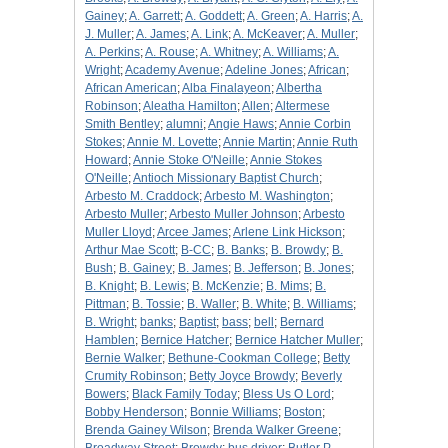
Gainey
;
A. Garrett
;
A. Goddett
;
A. Green
;
A. Harris
;
A.
J. Muller
;
A. James
;
A. Link
;
A. McKeaver
;
A. Muller
;
A. Perkins
;
A. Rouse
;
A. Whitney
;
A. Williams
;
A.
Wright
;
Academy Avenue
;
Adeline Jones
;
African
;
African American
;
Alba Finalayeon
;
Albertha
Robinson
;
Aleatha Hamilton
;
Allen
;
Altermese
Smith Bentley
;
alumni
;
Angie Haws
;
Annie Corbin
Stokes
;
Annie M. Lovette
;
Annie Martin
;
Annie Ruth
Howard
;
Annie Stoke O'Neille
;
Annie Stokes
O'Neille
;
Antioch Missionary Baptist Church
;
Arbesto M. Craddock
;
Arbesto M. Washington
;
Arbesto Muller
;
Arbesto Muller Johnson
;
Arbesto
Muller Lloyd
;
Arcee James
;
Arlene Link Hickson
;
Arthur Mae Scott
;
B-CC
;
B. Banks
;
B. Browdy
;
B.
Bush
;
B. Gainey
;
B. James
;
B. Jefferson
;
B. Jones
;
B. Knight
;
B. Lewis
;
B. McKenzie
;
B. Mims
;
B.
Pittman
;
B. Tossie
;
B. Waller
;
B. White
;
B. Williams
;
B. Wright
;
banks
;
Baptist
;
bass
;
bell
;
Bernard
Hamblen
;
Bernice Hatcher
;
Bernice Hatcher Muller
;
Bernie Walker
;
Bethune-Cookman College
;
Betty
Crumity Robinson
;
Betty Joyce Browdy
;
Beverly
Bowers
;
Black Family Today
;
Bless Us O Lord
;
Bobby Henderson
;
Bonnie Williams
;
Boston
;
Brenda Gainey Wilson
;
Brenda Walker Greene
;