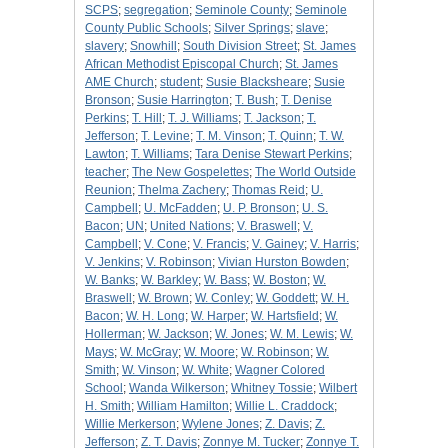
SCPS
;
segregation
;
Seminole County
;
Seminole
County Public Schools
;
Silver Springs
;
slave
;
slavery
;
Snowhill
;
South Division Street
;
St. James
African Methodist Episcopal Church
;
St. James
AME Church
;
student
;
Susie Blacksheare
;
Susie
Bronson
;
Susie Harrington
;
T. Bush
;
T. Denise
Perkins
;
T. Hill
;
T. J. Williams
;
T. Jackson
;
T.
Jefferson
;
T. Levine
;
T. M. Vinson
;
T. Quinn
;
T. W.
Lawton
;
T. Williams
;
Tara Denise Stewart Perkins
;
teacher
;
The New Gospelettes
;
The World Outside
Reunion
;
Thelma Zachery
;
Thomas Reid
;
U.
Campbell
;
U. McFadden
;
U. P. Bronson
;
U. S.
Bacon
;
UN
;
United Nations
;
V. Braswell
;
V.
Campbell
;
V. Cone
;
V. Francis
;
V. Gainey
;
V. Harris
;
V. Jenkins
;
V. Robinson
;
Vivian Hurston Bowden
;
W. Banks
;
W. Barkley
;
W. Bass
;
W. Boston
;
W.
Braswell
;
W. Brown
;
W. Conley
;
W. Goddett
;
W. H.
Bacon
;
W. H. Long
;
W. Harper
;
W. Hartsfield
;
W.
Hollerman
;
W. Jackson
;
W. Jones
;
W. M. Lewis
;
W.
Mays
;
W. McGray
;
W. Moore
;
W. Robinson
;
W.
Smith
;
W. Vinson
;
W. White
;
Wagner Colored
School
;
Wanda Wilkerson
;
Whitney Tossie
;
Wilbert
H. Smith
;
William Hamilton
;
Willie L. Craddock
;
Willie Merkerson
;
Wylene Jones
;
Z. Davis
;
Z.
Jefferson
;
Z. T. Davis
;
Zonnye M. Tucker
;
Zonnye T.