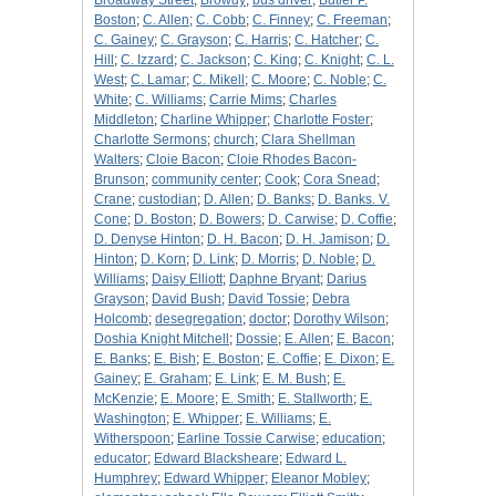
Broadway Street
;
Browdy
;
bus driver
;
Butler P.
Boston
;
C. Allen
;
C. Cobb
;
C. Finney
;
C. Freeman
;
C. Gainey
;
C. Grayson
;
C. Harris
;
C. Hatcher
;
C.
Hill
;
C. Izzard
;
C. Jackson
;
C. King
;
C. Knight
;
C. L.
West
;
C. Lamar
;
C. Mikell
;
C. Moore
;
C. Noble
;
C.
White
;
C. Williams
;
Carrie Mims
;
Charles
Middleton
;
Charline Whipper
;
Charlotte Foster
;
Charlotte Sermons
;
church
;
Clara Shellman
Walters
;
Cloie Bacon
;
Cloie Rhodes Bacon-
Brunson
;
community center
;
Cook
;
Cora Snead
;
Crane
;
custodian
;
D. Allen
;
D. Banks
;
D. Banks. V.
Cone
;
D. Boston
;
D. Bowers
;
D. Carwise
;
D. Coffie
;
D. Denyse Hinton
;
D. H. Bacon
;
D. H. Jamison
;
D.
Hinton
;
D. Korn
;
D. Link
;
D. Morris
;
D. Noble
;
D.
Williams
;
Daisy Elliott
;
Daphne Bryant
;
Darius
Grayson
;
David Bush
;
David Tossie
;
Debra
Holcomb
;
desegregation
;
doctor
;
Dorothy Wilson
;
Doshia Knight Mitchell
;
Dossie
;
E. Allen
;
E. Bacon
;
E. Banks
;
E. Bish
;
E. Boston
;
E. Coffie
;
E. Dixon
;
E.
Gainey
;
E. Graham
;
E. Link
;
E. M. Bush
;
E.
McKenzie
;
E. Moore
;
E. Smith
;
E. Stallworth
;
E.
Washington
;
E. Whipper
;
E. Williams
;
E.
Witherspoon
;
Earline Tossie Carwise
;
education
;
educator
;
Edward Blacksheare
;
Edward L.
Humphrey
;
Edward Whipper
;
Eleanor Mobley
;