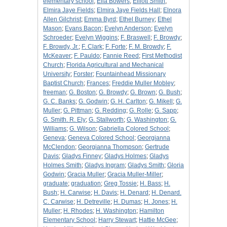
elementary school
;
Ella Bowers
;
Elliott Smith
;
Elmira Jaye Fields
;
Elmira Jaye Fields Hall
;
Elnora
Allen Gilchrist
;
Emma Byrd
;
Ethel Burney
;
Ethel
Mason
;
Evans Bacon
;
Evelyn Anderson
;
Evelyn
Schroeder
;
Evelyn Wiggins
;
F. Braswell
;
F. Browdy
;
F. Browdy, Jr.
;
F. Clark
;
F. Forte
;
F. M. Browdy
;
F.
McKeaver
;
F. Pauldo
;
Fannie Reed
;
First Methodist
Church
;
Florida Agricultural and Mechanical
University
;
Forster
;
Fountainhead Missionary
Baptist Church
;
Frances
;
Freddie Muller Mobley
;
freeman
;
G. Boston
;
G. Browdy
;
G. Brown
;
G. Bush
;
G. C. Banks
;
G. Godwin
;
G. H. Carlton
;
G. Mikell
;
G.
Muller
;
G. Pittman
;
G. Redding
;
G. Rolle
;
G. Sapp
;
G. Smith. R. Ely
;
G. Stallworth
;
G. Washington
;
G.
Williams
;
G. Wilson
;
Gabriella Colored School
;
Geneva
;
Geneva Colored School
;
Georgianna
McClendon
;
Georgianna Thompson
;
Gertrude
Davis
;
Gladys Finney
;
Gladys Holmes
;
Gladys
Holmes Smith
;
Gladys Ingram
;
Gladys Smith
;
Gloria
Godwin
;
Gracia Muller
;
Gracia Muller-Miller
;
graduate
;
graduation
;
Greg Tossie
;
H. Bass
;
H.
Bush
;
H. Carwise
;
H. Davis
;
H. Denard
;
H. Denard.
C. Carwise
;
H. Detreville
;
H. Dumas
;
H. Jones
;
H.
Muller
;
H. Rhodes
;
H. Washington
;
Hamilton
Elementary School
;
Harry Stewart
;
Hattie McGee
;