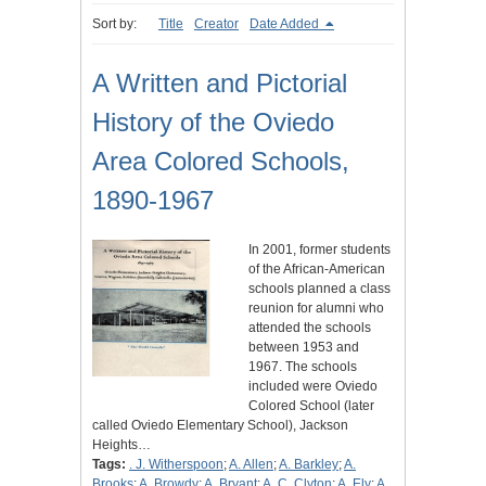
Sort by:
Title
Creator
Date Added
A Written and Pictorial
History of the Oviedo
Area Colored Schools,
1890-1967
In 2001, former students
of the African-American
schools planned a class
reunion for alumni who
attended the schools
between 1953 and
1967. The schools
included were Oviedo
Colored School (later
called Oviedo Elementary School), Jackson
Heights…
Tags:
. J. Witherspoon
;
A. Allen
;
A. Barkley
;
A.
Brooks
;
A. Browdy
;
A. Bryant
;
A. C. Clyton
;
A. Ely
;
A.