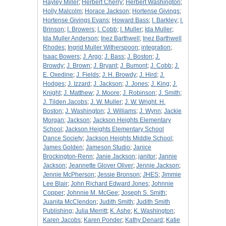
Hayley Miller
;
Herbert Cherry
;
Herbert Washington
;
Holly Malcolm
;
Horace Jackson
;
Hortense Givings
;
Hortense Givings Evans
;
Howard Bass
;
I. Barkley
;
I.
Brinson
;
I. Browers
;
I. Cobb
;
I. Muller
;
Ida Muller
;
Ida Muller Anderson
;
Inez Barthwell
;
Inez Barthwell
Rhodes
;
Ingrid Muller Witherspoon
;
integration
;
Isaac Bowers
;
J. Argo
;
J. Bass
;
J. Boston
;
J.
Browdy
;
J. Brown
;
J. Bryant
;
J. Bumont
;
J. Cobb
;
J.
E. Oxedine
;
J. Fields
;
J. H. Browdy
;
J. Hird
;
J.
Hodges
;
J. Izzard
;
J. Jackson
;
J. Jones
;
J. King
;
J.
Knight
;
J. Matthew
;
J. Moore
;
J. Robinson
;
J. Smith
;
J. Tilden Jacobs
;
J. W. Muller
;
J. W. Wright. H.
Boston
;
J. Washington
;
J. Williams
;
J. Wynn
;
Jackie
Morgan
;
Jackson
;
Jackson Heights Elementary
School
;
Jackson Heights Elementary School
Dance Society
;
Jackson Heights Middle School
;
James Golden
;
Jameson Studio
;
Janice
Brockington-Renn
;
Janie Jackson
;
janitor
;
Jannie
Jackson
;
Jeannette Glover Oliver
;
Jennie Jackson
;
Jennie McPherson
;
Jessie Bronson
;
JHES
;
Jimmie
Lee Blair
;
John Richard Edward Jones
;
Johnnie
Copper
;
Johnnie M. McGee
;
Joseph S. Smith
;
Juanita McClendon
;
Judith Smith
;
Judith Smith
Publishing
;
Julia Merritt
;
K. Ashe
;
K. Washington
;
Karen Jacobs
;
Karen Ponder
;
Kathy Denard
;
Katie