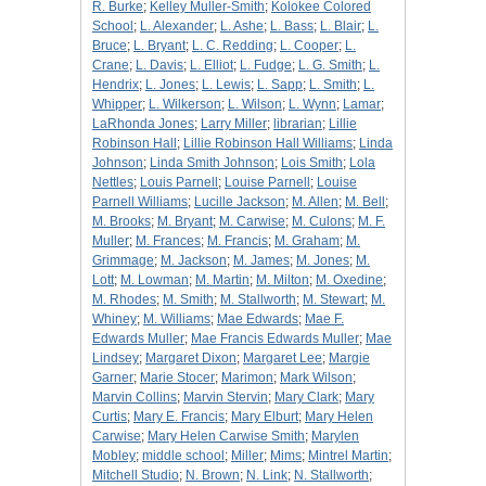
R. Burke
;
Kelley Muller-Smith
;
Kolokee Colored
School
;
L. Alexander
;
L. Ashe
;
L. Bass
;
L. Blair
;
L.
Bruce
;
L. Bryant
;
L. C. Redding
;
L. Cooper
;
L.
Crane
;
L. Davis
;
L. Elliot
;
L. Fudge
;
L. G. Smith
;
L.
Hendrix
;
L. Jones
;
L. Lewis
;
L. Sapp
;
L. Smith
;
L.
Whipper
;
L. Wilkerson
;
L. Wilson
;
L. Wynn
;
Lamar
;
LaRhonda Jones
;
Larry Miller
;
librarian
;
Lillie
Robinson Hall
;
Lillie Robinson Hall Williams
;
Linda
Johnson
;
Linda Smith Johnson
;
Lois Smith
;
Lola
Nettles
;
Louis Parnell
;
Louise Parnell
;
Louise
Parnell Williams
;
Lucille Jackson
;
M. Allen
;
M. Bell
;
M. Brooks
;
M. Bryant
;
M. Carwise
;
M. Culons
;
M. F.
Muller
;
M. Frances
;
M. Francis
;
M. Graham
;
M.
Grimmage
;
M. Jackson
;
M. James
;
M. Jones
;
M.
Lott
;
M. Lowman
;
M. Martin
;
M. Milton
;
M. Oxedine
;
M. Rhodes
;
M. Smith
;
M. Stallworth
;
M. Stewart
;
M.
Whiney
;
M. Williams
;
Mae Edwards
;
Mae F.
Edwards Muller
;
Mae Francis Edwards Muller
;
Mae
Lindsey
;
Margaret Dixon
;
Margaret Lee
;
Margie
Garner
;
Marie Stocer
;
Marimon
;
Mark Wilson
;
Marvin Collins
;
Marvin Stervin
;
Mary Clark
;
Mary
Curtis
;
Mary E. Francis
;
Mary Elburt
;
Mary Helen
Carwise
;
Mary Helen Carwise Smith
;
Marylen
Mobley
;
middle school
;
Miller
;
Mims
;
Mintrel Martin
;
Mitchell Studio
;
N. Brown
;
N. Link
;
N. Stallworth
;