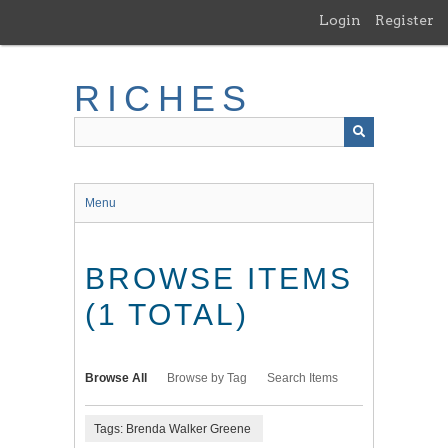
Skip
Login
Register
to
main
content
RICHES
Menu
BROWSE ITEMS
(1 TOTAL)
Browse All
Browse by Tag
Search Items
Tags: Brenda Walker Greene