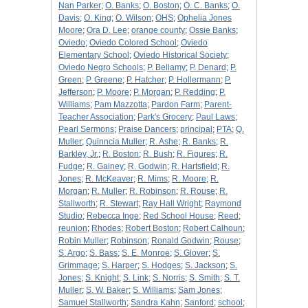
Nan Parker
;
O. Banks
;
O. Boston
;
O. C. Banks
;
O.
Davis
;
O. King
;
O. Wilson
;
OHS
;
Ophelia Jones
Moore
;
Ora D. Lee
;
orange county
;
Ossie Banks
;
Oviedo
;
Oviedo Colored School
;
Oviedo
Elementary School
;
Oviedo Historical Society
;
Oviedo Negro Schools
;
P. Bellamy
;
P. Denard
;
P.
Green
;
P. Greene
;
P. Hatcher
;
P. Hollermann
;
P.
Jefferson
;
P. Moore
;
P. Morgan
;
P. Redding
;
P.
Williams
;
Pam Mazzotta
;
Pardon Farm
;
Parent-
Teacher Association
;
Park's Grocery
;
Paul Laws
;
Pearl Sermons
;
Praise Dancers
;
principal
;
PTA
;
Q.
Muller
;
Quinncia Muller
;
R. Ashe
;
R. Banks
;
R.
Barkley, Jr.
;
R. Boston
;
R. Bush
;
R. Figures
;
R.
Fudge
;
R. Gainey
;
R. Godwin
;
R. Hartsfield
;
R.
Jones
;
R. McKeaver
;
R. Mims
;
R. Moore
;
R.
Morgan
;
R. Muller
;
R. Robinson
;
R. Rouse
;
R.
Stallworth
;
R. Stewart
;
Ray Hall Wright
;
Raymond
Studio
;
Rebecca Inge
;
Red School House
;
Reed
;
reunion
;
Rhodes
;
Robert Boston
;
Robert Calhoun
;
Robin Muller
;
Robinson
;
Ronald Godwin
;
Rouse
;
S. Argo
;
S. Bass
;
S. E. Monroe
;
S. Glover
;
S.
Grimmage
;
S. Harper
;
S. Hodges
;
S. Jackson
;
S.
Jones
;
S. Knight
;
S. Link
;
S. Norris
;
S. Smith
;
S. T.
Muller
;
S. W. Baker
;
S. Williams
;
Sam Jones
;
Samuel Stallworth
;
Sandra Kahn
;
Sanford
;
school
;