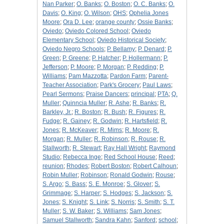
Nan Parker
;
O. Banks
;
O. Boston
;
O. C. Banks
;
O.
Davis
;
O. King
;
O. Wilson
;
OHS
;
Ophelia Jones
Moore
;
Ora D. Lee
;
orange county
;
Ossie Banks
;
Oviedo
;
Oviedo Colored School
;
Oviedo
Elementary School
;
Oviedo Historical Society
;
Oviedo Negro Schools
;
P. Bellamy
;
P. Denard
;
P.
Green
;
P. Greene
;
P. Hatcher
;
P. Hollermann
;
P.
Jefferson
;
P. Moore
;
P. Morgan
;
P. Redding
;
P.
Williams
;
Pam Mazzotta
;
Pardon Farm
;
Parent-
Teacher Association
;
Park's Grocery
;
Paul Laws
;
Pearl Sermons
;
Praise Dancers
;
principal
;
PTA
;
Q.
Muller
;
Quinncia Muller
;
R. Ashe
;
R. Banks
;
R.
Barkley, Jr.
;
R. Boston
;
R. Bush
;
R. Figures
;
R.
Fudge
;
R. Gainey
;
R. Godwin
;
R. Hartsfield
;
R.
Jones
;
R. McKeaver
;
R. Mims
;
R. Moore
;
R.
Morgan
;
R. Muller
;
R. Robinson
;
R. Rouse
;
R.
Stallworth
;
R. Stewart
;
Ray Hall Wright
;
Raymond
Studio
;
Rebecca Inge
;
Red School House
;
Reed
;
reunion
;
Rhodes
;
Robert Boston
;
Robert Calhoun
;
Robin Muller
;
Robinson
;
Ronald Godwin
;
Rouse
;
S. Argo
;
S. Bass
;
S. E. Monroe
;
S. Glover
;
S.
Grimmage
;
S. Harper
;
S. Hodges
;
S. Jackson
;
S.
Jones
;
S. Knight
;
S. Link
;
S. Norris
;
S. Smith
;
S. T.
Muller
;
S. W. Baker
;
S. Williams
;
Sam Jones
;
Samuel Stallworth
;
Sandra Kahn
;
Sanford
;
school
;