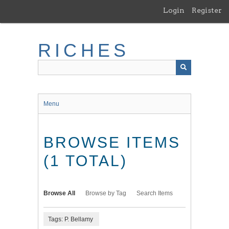
Skip
Login
Register
to
main
content
RICHES
Menu
BROWSE ITEMS
(1 TOTAL)
Browse All
Browse by Tag
Search Items
Tags: P. Bellamy