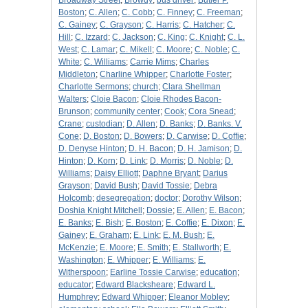
Broadway Street
;
Browdy
;
bus driver
;
Butler P.
Boston
;
C. Allen
;
C. Cobb
;
C. Finney
;
C. Freeman
;
C. Gainey
;
C. Grayson
;
C. Harris
;
C. Hatcher
;
C.
Hill
;
C. Izzard
;
C. Jackson
;
C. King
;
C. Knight
;
C. L.
West
;
C. Lamar
;
C. Mikell
;
C. Moore
;
C. Noble
;
C.
White
;
C. Williams
;
Carrie Mims
;
Charles
Middleton
;
Charline Whipper
;
Charlotte Foster
;
Charlotte Sermons
;
church
;
Clara Shellman
Walters
;
Cloie Bacon
;
Cloie Rhodes Bacon-
Brunson
;
community center
;
Cook
;
Cora Snead
;
Crane
;
custodian
;
D. Allen
;
D. Banks
;
D. Banks. V.
Cone
;
D. Boston
;
D. Bowers
;
D. Carwise
;
D. Coffie
;
D. Denyse Hinton
;
D. H. Bacon
;
D. H. Jamison
;
D.
Hinton
;
D. Korn
;
D. Link
;
D. Morris
;
D. Noble
;
D.
Williams
;
Daisy Elliott
;
Daphne Bryant
;
Darius
Grayson
;
David Bush
;
David Tossie
;
Debra
Holcomb
;
desegregation
;
doctor
;
Dorothy Wilson
;
Doshia Knight Mitchell
;
Dossie
;
E. Allen
;
E. Bacon
;
E. Banks
;
E. Bish
;
E. Boston
;
E. Coffie
;
E. Dixon
;
E.
Gainey
;
E. Graham
;
E. Link
;
E. M. Bush
;
E.
McKenzie
;
E. Moore
;
E. Smith
;
E. Stallworth
;
E.
Washington
;
E. Whipper
;
E. Williams
;
E.
Witherspoon
;
Earline Tossie Carwise
;
education
;
educator
;
Edward Blacksheare
;
Edward L.
Humphrey
;
Edward Whipper
;
Eleanor Mobley
;