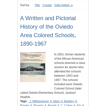
Sort by:
Title
Creator
Date Added
A Written and Pictorial
History of the Oviedo
Area Colored Schools,
1890-1967
In 2001, former students
of the African-American
schools planned a class
reunion for alumni who
attended the schools
between 1953 and
1967. The schools
included were Oviedo
Colored School (later
called Oviedo Elementary School), Jackson
Heights…
Tags:
. J. Witherspoon
;
A. Allen
;
A. Barkley
;
A.
Brooks
;
A. Browdy
;
A. Bryant
;
A. C. Clyton
;
A. Ely
;
A.