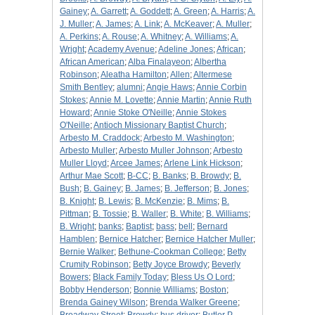
Gainey
;
A. Garrett
;
A. Goddett
;
A. Green
;
A. Harris
;
A.
J. Muller
;
A. James
;
A. Link
;
A. McKeaver
;
A. Muller
;
A. Perkins
;
A. Rouse
;
A. Whitney
;
A. Williams
;
A.
Wright
;
Academy Avenue
;
Adeline Jones
;
African
;
African American
;
Alba Finalayeon
;
Albertha
Robinson
;
Aleatha Hamilton
;
Allen
;
Altermese
Smith Bentley
;
alumni
;
Angie Haws
;
Annie Corbin
Stokes
;
Annie M. Lovette
;
Annie Martin
;
Annie Ruth
Howard
;
Annie Stoke O'Neille
;
Annie Stokes
O'Neille
;
Antioch Missionary Baptist Church
;
Arbesto M. Craddock
;
Arbesto M. Washington
;
Arbesto Muller
;
Arbesto Muller Johnson
;
Arbesto
Muller Lloyd
;
Arcee James
;
Arlene Link Hickson
;
Arthur Mae Scott
;
B-CC
;
B. Banks
;
B. Browdy
;
B.
Bush
;
B. Gainey
;
B. James
;
B. Jefferson
;
B. Jones
;
B. Knight
;
B. Lewis
;
B. McKenzie
;
B. Mims
;
B.
Pittman
;
B. Tossie
;
B. Waller
;
B. White
;
B. Williams
;
B. Wright
;
banks
;
Baptist
;
bass
;
bell
;
Bernard
Hamblen
;
Bernice Hatcher
;
Bernice Hatcher Muller
;
Bernie Walker
;
Bethune-Cookman College
;
Betty
Crumity Robinson
;
Betty Joyce Browdy
;
Beverly
Bowers
;
Black Family Today
;
Bless Us O Lord
;
Bobby Henderson
;
Bonnie Williams
;
Boston
;
Brenda Gainey Wilson
;
Brenda Walker Greene
;