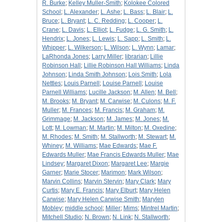
R. Burke
;
Kelley Muller-Smith
;
Kolokee Colored
School
;
L. Alexander
;
L. Ashe
;
L. Bass
;
L. Blair
;
L.
Bruce
;
L. Bryant
;
L. C. Redding
;
L. Cooper
;
L.
Crane
;
L. Davis
;
L. Elliot
;
L. Fudge
;
L. G. Smith
;
L.
Hendrix
;
L. Jones
;
L. Lewis
;
L. Sapp
;
L. Smith
;
L.
Whipper
;
L. Wilkerson
;
L. Wilson
;
L. Wynn
;
Lamar
;
LaRhonda Jones
;
Larry Miller
;
librarian
;
Lillie
Robinson Hall
;
Lillie Robinson Hall Williams
;
Linda
Johnson
;
Linda Smith Johnson
;
Lois Smith
;
Lola
Nettles
;
Louis Parnell
;
Louise Parnell
;
Louise
Parnell Williams
;
Lucille Jackson
;
M. Allen
;
M. Bell
;
M. Brooks
;
M. Bryant
;
M. Carwise
;
M. Culons
;
M. F.
Muller
;
M. Frances
;
M. Francis
;
M. Graham
;
M.
Grimmage
;
M. Jackson
;
M. James
;
M. Jones
;
M.
Lott
;
M. Lowman
;
M. Martin
;
M. Milton
;
M. Oxedine
;
M. Rhodes
;
M. Smith
;
M. Stallworth
;
M. Stewart
;
M.
Whiney
;
M. Williams
;
Mae Edwards
;
Mae F.
Edwards Muller
;
Mae Francis Edwards Muller
;
Mae
Lindsey
;
Margaret Dixon
;
Margaret Lee
;
Margie
Garner
;
Marie Stocer
;
Marimon
;
Mark Wilson
;
Marvin Collins
;
Marvin Stervin
;
Mary Clark
;
Mary
Curtis
;
Mary E. Francis
;
Mary Elburt
;
Mary Helen
Carwise
;
Mary Helen Carwise Smith
;
Marylen
Mobley
;
middle school
;
Miller
;
Mims
;
Mintrel Martin
;
Mitchell Studio
;
N. Brown
;
N. Link
;
N. Stallworth
;