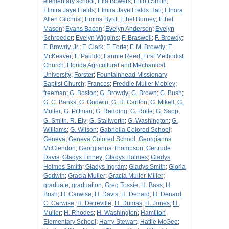
elementary school
;
Ella Bowers
;
Elliott Smith
;
Elmira Jaye Fields
;
Elmira Jaye Fields Hall
;
Elnora
Allen Gilchrist
;
Emma Byrd
;
Ethel Burney
;
Ethel
Mason
;
Evans Bacon
;
Evelyn Anderson
;
Evelyn
Schroeder
;
Evelyn Wiggins
;
F. Braswell
;
F. Browdy
;
F. Browdy, Jr.
;
F. Clark
;
F. Forte
;
F. M. Browdy
;
F.
McKeaver
;
F. Pauldo
;
Fannie Reed
;
First Methodist
Church
;
Florida Agricultural and Mechanical
University
;
Forster
;
Fountainhead Missionary
Baptist Church
;
Frances
;
Freddie Muller Mobley
;
freeman
;
G. Boston
;
G. Browdy
;
G. Brown
;
G. Bush
;
G. C. Banks
;
G. Godwin
;
G. H. Carlton
;
G. Mikell
;
G.
Muller
;
G. Pittman
;
G. Redding
;
G. Rolle
;
G. Sapp
;
G. Smith. R. Ely
;
G. Stallworth
;
G. Washington
;
G.
Williams
;
G. Wilson
;
Gabriella Colored School
;
Geneva
;
Geneva Colored School
;
Georgianna
McClendon
;
Georgianna Thompson
;
Gertrude
Davis
;
Gladys Finney
;
Gladys Holmes
;
Gladys
Holmes Smith
;
Gladys Ingram
;
Gladys Smith
;
Gloria
Godwin
;
Gracia Muller
;
Gracia Muller-Miller
;
graduate
;
graduation
;
Greg Tossie
;
H. Bass
;
H.
Bush
;
H. Carwise
;
H. Davis
;
H. Denard
;
H. Denard.
C. Carwise
;
H. Detreville
;
H. Dumas
;
H. Jones
;
H.
Muller
;
H. Rhodes
;
H. Washington
;
Hamilton
Elementary School
;
Harry Stewart
;
Hattie McGee
;