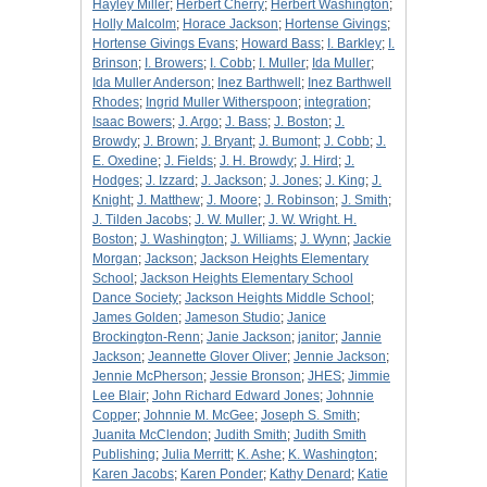
Hayley Miller
;
Herbert Cherry
;
Herbert Washington
;
Holly Malcolm
;
Horace Jackson
;
Hortense Givings
;
Hortense Givings Evans
;
Howard Bass
;
I. Barkley
;
I.
Brinson
;
I. Browers
;
I. Cobb
;
I. Muller
;
Ida Muller
;
Ida Muller Anderson
;
Inez Barthwell
;
Inez Barthwell
Rhodes
;
Ingrid Muller Witherspoon
;
integration
;
Isaac Bowers
;
J. Argo
;
J. Bass
;
J. Boston
;
J.
Browdy
;
J. Brown
;
J. Bryant
;
J. Bumont
;
J. Cobb
;
J.
E. Oxedine
;
J. Fields
;
J. H. Browdy
;
J. Hird
;
J.
Hodges
;
J. Izzard
;
J. Jackson
;
J. Jones
;
J. King
;
J.
Knight
;
J. Matthew
;
J. Moore
;
J. Robinson
;
J. Smith
;
J. Tilden Jacobs
;
J. W. Muller
;
J. W. Wright. H.
Boston
;
J. Washington
;
J. Williams
;
J. Wynn
;
Jackie
Morgan
;
Jackson
;
Jackson Heights Elementary
School
;
Jackson Heights Elementary School
Dance Society
;
Jackson Heights Middle School
;
James Golden
;
Jameson Studio
;
Janice
Brockington-Renn
;
Janie Jackson
;
janitor
;
Jannie
Jackson
;
Jeannette Glover Oliver
;
Jennie Jackson
;
Jennie McPherson
;
Jessie Bronson
;
JHES
;
Jimmie
Lee Blair
;
John Richard Edward Jones
;
Johnnie
Copper
;
Johnnie M. McGee
;
Joseph S. Smith
;
Juanita McClendon
;
Judith Smith
;
Judith Smith
Publishing
;
Julia Merritt
;
K. Ashe
;
K. Washington
;
Karen Jacobs
;
Karen Ponder
;
Kathy Denard
;
Katie