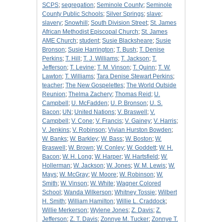
SCPS
;
segregation
;
Seminole County
;
Seminole
County Public Schools
;
Silver Springs
;
slave
;
slavery
;
Snowhill
;
South Division Street
;
St. James
African Methodist Episcopal Church
;
St. James
AME Church
;
student
;
Susie Blacksheare
;
Susie
Bronson
;
Susie Harrington
;
T. Bush
;
T. Denise
Perkins
;
T. Hill
;
T. J. Williams
;
T. Jackson
;
T.
Jefferson
;
T. Levine
;
T. M. Vinson
;
T. Quinn
;
T. W.
Lawton
;
T. Williams
;
Tara Denise Stewart Perkins
;
teacher
;
The New Gospelettes
;
The World Outside
Reunion
;
Thelma Zachery
;
Thomas Reid
;
U.
Campbell
;
U. McFadden
;
U. P. Bronson
;
U. S.
Bacon
;
UN
;
United Nations
;
V. Braswell
;
V.
Campbell
;
V. Cone
;
V. Francis
;
V. Gainey
;
V. Harris
;
V. Jenkins
;
V. Robinson
;
Vivian Hurston Bowden
;
W. Banks
;
W. Barkley
;
W. Bass
;
W. Boston
;
W.
Braswell
;
W. Brown
;
W. Conley
;
W. Goddett
;
W. H.
Bacon
;
W. H. Long
;
W. Harper
;
W. Hartsfield
;
W.
Hollerman
;
W. Jackson
;
W. Jones
;
W. M. Lewis
;
W.
Mays
;
W. McGray
;
W. Moore
;
W. Robinson
;
W.
Smith
;
W. Vinson
;
W. White
;
Wagner Colored
School
;
Wanda Wilkerson
;
Whitney Tossie
;
Wilbert
H. Smith
;
William Hamilton
;
Willie L. Craddock
;
Willie Merkerson
;
Wylene Jones
;
Z. Davis
;
Z.
Jefferson
;
Z. T. Davis
;
Zonnye M. Tucker
;
Zonnye T.