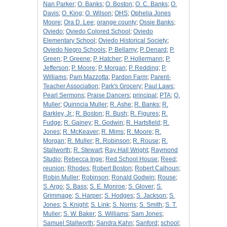
Nan Parker
;
O. Banks
;
O. Boston
;
O. C. Banks
;
O.
Davis
;
O. King
;
O. Wilson
;
OHS
;
Ophelia Jones
Moore
;
Ora D. Lee
;
orange county
;
Ossie Banks
;
Oviedo
;
Oviedo Colored School
;
Oviedo
Elementary School
;
Oviedo Historical Society
;
Oviedo Negro Schools
;
P. Bellamy
;
P. Denard
;
P.
Green
;
P. Greene
;
P. Hatcher
;
P. Hollermann
;
P.
Jefferson
;
P. Moore
;
P. Morgan
;
P. Redding
;
P.
Williams
;
Pam Mazzotta
;
Pardon Farm
;
Parent-
Teacher Association
;
Park's Grocery
;
Paul Laws
;
Pearl Sermons
;
Praise Dancers
;
principal
;
PTA
;
Q.
Muller
;
Quinncia Muller
;
R. Ashe
;
R. Banks
;
R.
Barkley, Jr.
;
R. Boston
;
R. Bush
;
R. Figures
;
R.
Fudge
;
R. Gainey
;
R. Godwin
;
R. Hartsfield
;
R.
Jones
;
R. McKeaver
;
R. Mims
;
R. Moore
;
R.
Morgan
;
R. Muller
;
R. Robinson
;
R. Rouse
;
R.
Stallworth
;
R. Stewart
;
Ray Hall Wright
;
Raymond
Studio
;
Rebecca Inge
;
Red School House
;
Reed
;
reunion
;
Rhodes
;
Robert Boston
;
Robert Calhoun
;
Robin Muller
;
Robinson
;
Ronald Godwin
;
Rouse
;
S. Argo
;
S. Bass
;
S. E. Monroe
;
S. Glover
;
S.
Grimmage
;
S. Harper
;
S. Hodges
;
S. Jackson
;
S.
Jones
;
S. Knight
;
S. Link
;
S. Norris
;
S. Smith
;
S. T.
Muller
;
S. W. Baker
;
S. Williams
;
Sam Jones
;
Samuel Stallworth
;
Sandra Kahn
;
Sanford
;
school
;