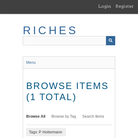
Skip
Login
Register
to
main
content
RICHES
Menu
BROWSE ITEMS
(1 TOTAL)
Browse All
Browse by Tag
Search Items
Tags: P. Hollermann