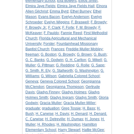
elementary school
;
Ella Bowers
;
Elliott Smith
;
Elmira Jaye Fields
;
Elmira Jaye Fields Hall
;
Elnora
Allen Gilchrist
;
Emma Byrd
;
Ethel Burney
;
Ethel
Mason
;
Evans Bacon
;
Evelyn Anderson
;
Evelyn
Schroeder
;
Evelyn Wiggins
;
F. Braswell
;
F. Browdy
;
F. Browdy, Jr.
;
F. Clark
;
F. Forte
;
F. M. Browdy
;
F.
McKeaver
;
F. Pauldo
;
Fannie Reed
;
First Methodist
Church
;
Florida Agricultural and Mechanical
University
;
Forster
;
Fountainhead Missionary
Baptist Church
;
Frances
;
Freddie Muller Mobley
;
freeman
;
G. Boston
;
G. Browdy
;
G. Brown
;
G. Bush
;
G. C. Banks
;
G. Godwin
;
G. H. Carlton
;
G. Mikell
;
G.
Muller
;
G. Pittman
;
G. Redding
;
G. Rolle
;
G. Sapp
;
G. Smith. R. Ely
;
G. Stallworth
;
G. Washington
;
G.
Williams
;
G. Wilson
;
Gabriella Colored School
;
Geneva
;
Geneva Colored School
;
Georgianna
McClendon
;
Georgianna Thompson
;
Gertrude
Davis
;
Gladys Finney
;
Gladys Holmes
;
Gladys
Holmes Smith
;
Gladys Ingram
;
Gladys Smith
;
Gloria
Godwin
;
Gracia Muller
;
Gracia Muller-Miller
;
graduate
;
graduation
;
Greg Tossie
;
H. Bass
;
H.
Bush
;
H. Carwise
;
H. Davis
;
H. Denard
;
H. Denard.
C. Carwise
;
H. Detreville
;
H. Dumas
;
H. Jones
;
H.
Muller
;
H. Rhodes
;
H. Washington
;
Hamilton
Elementary School
;
Harry Stewart
;
Hattie McGee
;