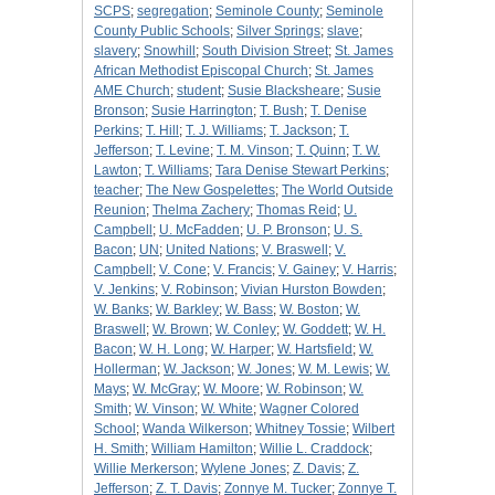
SCPS
;
segregation
;
Seminole County
;
Seminole
County Public Schools
;
Silver Springs
;
slave
;
slavery
;
Snowhill
;
South Division Street
;
St. James
African Methodist Episcopal Church
;
St. James
AME Church
;
student
;
Susie Blacksheare
;
Susie
Bronson
;
Susie Harrington
;
T. Bush
;
T. Denise
Perkins
;
T. Hill
;
T. J. Williams
;
T. Jackson
;
T.
Jefferson
;
T. Levine
;
T. M. Vinson
;
T. Quinn
;
T. W.
Lawton
;
T. Williams
;
Tara Denise Stewart Perkins
;
teacher
;
The New Gospelettes
;
The World Outside
Reunion
;
Thelma Zachery
;
Thomas Reid
;
U.
Campbell
;
U. McFadden
;
U. P. Bronson
;
U. S.
Bacon
;
UN
;
United Nations
;
V. Braswell
;
V.
Campbell
;
V. Cone
;
V. Francis
;
V. Gainey
;
V. Harris
;
V. Jenkins
;
V. Robinson
;
Vivian Hurston Bowden
;
W. Banks
;
W. Barkley
;
W. Bass
;
W. Boston
;
W.
Braswell
;
W. Brown
;
W. Conley
;
W. Goddett
;
W. H.
Bacon
;
W. H. Long
;
W. Harper
;
W. Hartsfield
;
W.
Hollerman
;
W. Jackson
;
W. Jones
;
W. M. Lewis
;
W.
Mays
;
W. McGray
;
W. Moore
;
W. Robinson
;
W.
Smith
;
W. Vinson
;
W. White
;
Wagner Colored
School
;
Wanda Wilkerson
;
Whitney Tossie
;
Wilbert
H. Smith
;
William Hamilton
;
Willie L. Craddock
;
Willie Merkerson
;
Wylene Jones
;
Z. Davis
;
Z.
Jefferson
;
Z. T. Davis
;
Zonnye M. Tucker
;
Zonnye T.