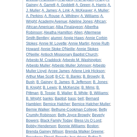
Gainey
;
A. Garrett
;
A. Goddett
;
A. Green
;
A. Harris
;
A.
J. Muller
;
A. James
;
A. Link
;
A. McKeaver
;
A. Muller
;
A. Perkins
;
A. Rouse
;
A. Whitney
;
A. Williams
;
A.
Wright
;
Academy Avenue
;
Adeline Jones
;
African
;
African American
;
Alba Finalayeon
;
Albertha
Robinson
;
Aleatha Hamilton
;
Allen
;
Altermese
Smith Bentley
;
alumni
;
Angie Haws
;
Annie Corbin
Stokes
;
Annie M. Lovette
;
Annie Martin
;
Annie Ruth
Howard
;
Annie Stoke O'Neille
;
Annie Stokes
O'Neille
;
Antioch Missionary Baptist Church
;
Arbesto M. Craddock
;
Arbesto M. Washington
;
Arbesto Muller
;
Arbesto Muller Johnson
;
Arbesto
Muller Lloyd
;
Arcee James
;
Arlene Link Hickson
;
Arthur Mae Scott
;
B-CC
;
B. Banks
;
B. Browdy
;
B.
Bush
;
B. Gainey
;
B. James
;
B. Jefferson
;
B. Jones
;
B. Knight
;
B. Lewis
;
B. McKenzie
;
B. Mims
;
B.
Pittman
;
B. Tossie
;
B. Waller
;
B. White
;
B. Williams
;
B. Wright
;
banks
;
Baptist
;
bass
;
bell
;
Bernard
Hamblen
;
Bernice Hatcher
;
Bernice Hatcher Muller
;
Bernie Walker
;
Bethune-Cookman College
;
Betty
Crumity Robinson
;
Betty Joyce Browdy
;
Beverly
Bowers
;
Black Family Today
;
Bless Us O Lord
;
Bobby Henderson
;
Bonnie Williams
;
Boston
;
Brenda Gainey Wilson
;
Brenda Walker Greene
;