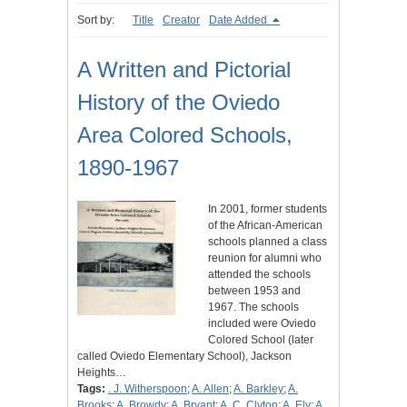
Sort by:
Title
Creator
Date Added
A Written and Pictorial
History of the Oviedo
Area Colored Schools,
1890-1967
In 2001, former students
of the African-American
schools planned a class
reunion for alumni who
attended the schools
between 1953 and
1967. The schools
included were Oviedo
Colored School (later
called Oviedo Elementary School), Jackson
Heights…
Tags:
. J. Witherspoon
;
A. Allen
;
A. Barkley
;
A.
Brooks
;
A. Browdy
;
A. Bryant
;
A. C. Clyton
;
A. Ely
;
A.