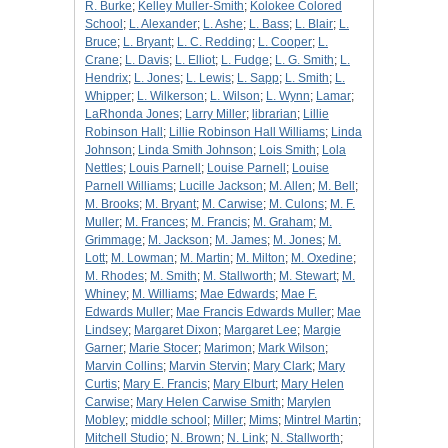
R. Burke
;
Kelley Muller-Smith
;
Kolokee Colored
School
;
L. Alexander
;
L. Ashe
;
L. Bass
;
L. Blair
;
L.
Bruce
;
L. Bryant
;
L. C. Redding
;
L. Cooper
;
L.
Crane
;
L. Davis
;
L. Elliot
;
L. Fudge
;
L. G. Smith
;
L.
Hendrix
;
L. Jones
;
L. Lewis
;
L. Sapp
;
L. Smith
;
L.
Whipper
;
L. Wilkerson
;
L. Wilson
;
L. Wynn
;
Lamar
;
LaRhonda Jones
;
Larry Miller
;
librarian
;
Lillie
Robinson Hall
;
Lillie Robinson Hall Williams
;
Linda
Johnson
;
Linda Smith Johnson
;
Lois Smith
;
Lola
Nettles
;
Louis Parnell
;
Louise Parnell
;
Louise
Parnell Williams
;
Lucille Jackson
;
M. Allen
;
M. Bell
;
M. Brooks
;
M. Bryant
;
M. Carwise
;
M. Culons
;
M. F.
Muller
;
M. Frances
;
M. Francis
;
M. Graham
;
M.
Grimmage
;
M. Jackson
;
M. James
;
M. Jones
;
M.
Lott
;
M. Lowman
;
M. Martin
;
M. Milton
;
M. Oxedine
;
M. Rhodes
;
M. Smith
;
M. Stallworth
;
M. Stewart
;
M.
Whiney
;
M. Williams
;
Mae Edwards
;
Mae F.
Edwards Muller
;
Mae Francis Edwards Muller
;
Mae
Lindsey
;
Margaret Dixon
;
Margaret Lee
;
Margie
Garner
;
Marie Stocer
;
Marimon
;
Mark Wilson
;
Marvin Collins
;
Marvin Stervin
;
Mary Clark
;
Mary
Curtis
;
Mary E. Francis
;
Mary Elburt
;
Mary Helen
Carwise
;
Mary Helen Carwise Smith
;
Marylen
Mobley
;
middle school
;
Miller
;
Mims
;
Mintrel Martin
;
Mitchell Studio
;
N. Brown
;
N. Link
;
N. Stallworth
;