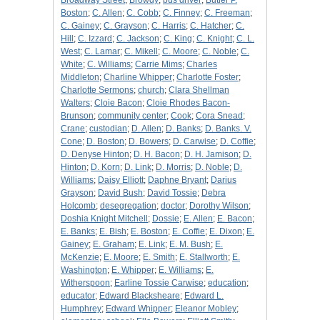
Broadway Street
;
Browdy
;
bus driver
;
Butler P.
Boston
;
C. Allen
;
C. Cobb
;
C. Finney
;
C. Freeman
;
C. Gainey
;
C. Grayson
;
C. Harris
;
C. Hatcher
;
C.
Hill
;
C. Izzard
;
C. Jackson
;
C. King
;
C. Knight
;
C. L.
West
;
C. Lamar
;
C. Mikell
;
C. Moore
;
C. Noble
;
C.
White
;
C. Williams
;
Carrie Mims
;
Charles
Middleton
;
Charline Whipper
;
Charlotte Foster
;
Charlotte Sermons
;
church
;
Clara Shellman
Walters
;
Cloie Bacon
;
Cloie Rhodes Bacon-
Brunson
;
community center
;
Cook
;
Cora Snead
;
Crane
;
custodian
;
D. Allen
;
D. Banks
;
D. Banks. V.
Cone
;
D. Boston
;
D. Bowers
;
D. Carwise
;
D. Coffie
;
D. Denyse Hinton
;
D. H. Bacon
;
D. H. Jamison
;
D.
Hinton
;
D. Korn
;
D. Link
;
D. Morris
;
D. Noble
;
D.
Williams
;
Daisy Elliott
;
Daphne Bryant
;
Darius
Grayson
;
David Bush
;
David Tossie
;
Debra
Holcomb
;
desegregation
;
doctor
;
Dorothy Wilson
;
Doshia Knight Mitchell
;
Dossie
;
E. Allen
;
E. Bacon
;
E. Banks
;
E. Bish
;
E. Boston
;
E. Coffie
;
E. Dixon
;
E.
Gainey
;
E. Graham
;
E. Link
;
E. M. Bush
;
E.
McKenzie
;
E. Moore
;
E. Smith
;
E. Stallworth
;
E.
Washington
;
E. Whipper
;
E. Williams
;
E.
Witherspoon
;
Earline Tossie Carwise
;
education
;
educator
;
Edward Blacksheare
;
Edward L.
Humphrey
;
Edward Whipper
;
Eleanor Mobley
;