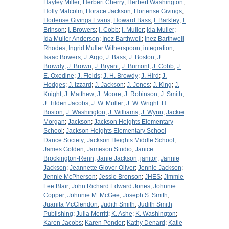
Hayley Miller
;
Herbert Cherry
;
Herbert Washington
;
Holly Malcolm
;
Horace Jackson
;
Hortense Givings
;
Hortense Givings Evans
;
Howard Bass
;
I. Barkley
;
I.
Brinson
;
I. Browers
;
I. Cobb
;
I. Muller
;
Ida Muller
;
Ida Muller Anderson
;
Inez Barthwell
;
Inez Barthwell
Rhodes
;
Ingrid Muller Witherspoon
;
integration
;
Isaac Bowers
;
J. Argo
;
J. Bass
;
J. Boston
;
J.
Browdy
;
J. Brown
;
J. Bryant
;
J. Bumont
;
J. Cobb
;
J.
E. Oxedine
;
J. Fields
;
J. H. Browdy
;
J. Hird
;
J.
Hodges
;
J. Izzard
;
J. Jackson
;
J. Jones
;
J. King
;
J.
Knight
;
J. Matthew
;
J. Moore
;
J. Robinson
;
J. Smith
;
J. Tilden Jacobs
;
J. W. Muller
;
J. W. Wright. H.
Boston
;
J. Washington
;
J. Williams
;
J. Wynn
;
Jackie
Morgan
;
Jackson
;
Jackson Heights Elementary
School
;
Jackson Heights Elementary School
Dance Society
;
Jackson Heights Middle School
;
James Golden
;
Jameson Studio
;
Janice
Brockington-Renn
;
Janie Jackson
;
janitor
;
Jannie
Jackson
;
Jeannette Glover Oliver
;
Jennie Jackson
;
Jennie McPherson
;
Jessie Bronson
;
JHES
;
Jimmie
Lee Blair
;
John Richard Edward Jones
;
Johnnie
Copper
;
Johnnie M. McGee
;
Joseph S. Smith
;
Juanita McClendon
;
Judith Smith
;
Judith Smith
Publishing
;
Julia Merritt
;
K. Ashe
;
K. Washington
;
Karen Jacobs
;
Karen Ponder
;
Kathy Denard
;
Katie