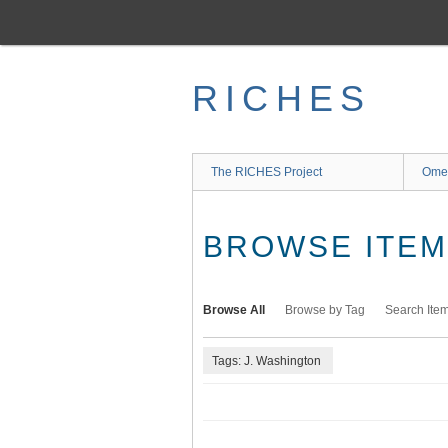
Skip
to
main
content
RICHES
The RICHES Project
Ome
BROWSE ITEMS
Browse All
Browse by Tag
Search Ite
Tags: J. Washington