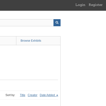
Login
Register
Browse Exhibits
Sort by:
Title
Creator
Date Added