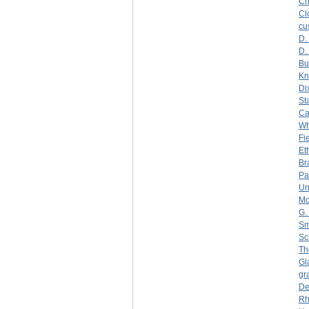
Ch
Cl
cu
D.
D.
Bu
Kn
Di
St
Ca
Wh
Fi
Et
Br
Pa
Un
Mo
G.
Sm
Sc
Th
Gl
gr
De
Rh