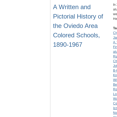
In
A Written and
al
we
Pictorial History of
He
the Oviedo Area
Ta
Cl
Colored Schools,
Ja
A.
1890-1967
Fi
al
Ru
Ch
Jo
B-
Kn
Wi
Be
Ro
Lo
Wa
Co
Iz
No