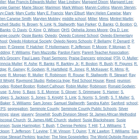
ller
;
Mae Francis Edwards Muller
;
Mae Lindsey
;
Margaret Dixon
;
Margaret Lee
;
rgie Garner
;
Marie Stocer
;
Marimon
;
Mark Wilson
;
Marvin Collins
;
Marvin Stervin
;
ry Clark
;
Mary Curtis
;
Mary E. Francis
;
Mary Elburt
;
Mary Helen Carwise
;
Mary
len Carwise Smith
;
Marylen Mobley
;
middle school
;
Miller
;
Mims
;
Mintrel Martin
;
tchell Studio
;
N. Brown
;
N. Link
;
N. Stallworth
;
Nan Parker
;
O. Banks
;
O. Boston
;
O.
 Banks
;
O. Davis
;
O. King
;
O. Wilson
;
OHS
;
Ophelia Jones Moore
;
Ora D. Lee
;
ange county
;
Ossie Banks
;
Oviedo
;
Oviedo Colored School
;
Oviedo Elementary
hool
;
Oviedo Historical Society
;
Oviedo Negro Schools
;
P. Bellamy
;
P. Denard
;
P.
een
;
P. Greene
;
P. Hatcher
;
P. Hollermann
;
P. Jefferson
;
P. Moore
;
P. Morgan
;
P.
dding
;
P. Williams
;
Pam Mazzotta
;
Pardon Farm
;
Parent-Teacher Association
;
rk's Grocery
;
Paul Laws
;
Pearl Sermons
;
Praise Dancers
;
principal
;
PTA
;
Q. Muller
;
inncia Muller
;
R. Ashe
;
R. Banks
;
R. Barkley, Jr.
;
R. Boston
;
R. Bush
;
R. Figures
;
R.
dge
;
R. Gainey
;
R. Godwin
;
R. Hartsfield
;
R. Jones
;
R. McKeaver
;
R. Mims
;
R.
ore
;
R. Morgan
;
R. Muller
;
R. Robinson
;
R. Rouse
;
R. Stallworth
;
R. Stewart
;
Ray
ll Wright
;
Raymond Studio
;
Rebecca Inge
;
Red School House
;
Reed
;
reunion
;
odes
;
Robert Boston
;
Robert Calhoun
;
Robin Muller
;
Robinson
;
Ronald Godwin
;
use
;
S. Argo
;
S. Bass
;
S. E. Monroe
;
S. Glover
;
S. Grimmage
;
S. Harper
;
S.
dges
;
S. Jackson
;
S. Jones
;
S. Knight
;
S. Link
;
S. Norris
;
S. Smith
;
S. T. Muller
;
S.
 Baker
;
S. Williams
;
Sam Jones
;
Samuel Stallworth
;
Sandra Kahn
;
Sanford
;
school
;
CPS
;
segregation
;
Seminole County
;
Seminole County Public Schools
;
Silver
rings
;
slave
;
slavery
;
Snowhill
;
South Division Street
;
St. James African Methodist
iscopal Church
;
St. James AME Church
;
student
;
Susie Blacksheare
;
Susie
onson
;
Susie Harrington
;
T. Bush
;
T. Denise Perkins
;
T. Hill
;
T. J. Williams
;
T.
ckson
;
T. Jefferson
;
T. Levine
;
T. M. Vinson
;
T. Quinn
;
T. W. Lawton
;
T. Williams
;
Tara
nise Stewart Perkins
;
teacher
;
The New Gospelettes
;
The World Outside Reunion
;