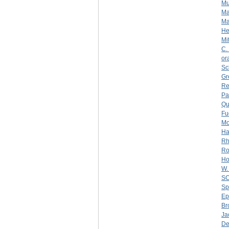
Mu
Ma
Ma
He
Mi
C.
or
Sc
Gr
Re
Pa
Qu
Fu
Mo
Ha
Rh
Ro
Ho
W.
S
Sp
Ep
Br
Ja
De