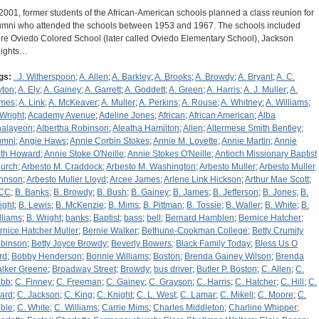
 2001, former students of the African-American schools planned a class reunion for
umni who attended the schools between 1953 and 1967. The schools included
re Oviedo Colored School (later called Oviedo Elementary School), Jackson
ights…
gs:
. J. Witherspoon
;
A. Allen
;
A. Barkley
;
A. Brooks
;
A. Browdy
;
A. Bryant
;
A. C.
yton
;
A. Ely
;
A. Gainey
;
A. Garrett
;
A. Goddett
;
A. Green
;
A. Harris
;
A. J. Muller
;
A.
mes
;
A. Link
;
A. McKeaver
;
A. Muller
;
A. Perkins
;
A. Rouse
;
A. Whitney
;
A. Williams
;
 Wright
;
Academy Avenue
;
Adeline Jones
;
African
;
African American
;
Alba
nalayeon
;
Albertha Robinson
;
Aleatha Hamilton
;
Allen
;
Altermese Smith Bentley
;
umni
;
Angie Haws
;
Annie Corbin Stokes
;
Annie M. Lovette
;
Annie Martin
;
Annie
th Howard
;
Annie Stoke O'Neille
;
Annie Stokes O'Neille
;
Antioch Missionary Baptist
urch
;
Arbesto M. Craddock
;
Arbesto M. Washington
;
Arbesto Muller
;
Arbesto Muller
hnson
;
Arbesto Muller Lloyd
;
Arcee James
;
Arlene Link Hickson
;
Arthur Mae Scott
;
CC
;
B. Banks
;
B. Browdy
;
B. Bush
;
B. Gainey
;
B. James
;
B. Jefferson
;
B. Jones
;
B.
ight
;
B. Lewis
;
B. McKenzie
;
B. Mims
;
B. Pittman
;
B. Tossie
;
B. Waller
;
B. White
;
B.
lliams
;
B. Wright
;
banks
;
Baptist
;
bass
;
bell
;
Bernard Hamblen
;
Bernice Hatcher
;
rnice Hatcher Muller
;
Bernie Walker
;
Bethune-Cookman College
;
Betty Crumity
binson
;
Betty Joyce Browdy
;
Beverly Bowers
;
Black Family Today
;
Bless Us O
rd
;
Bobby Henderson
;
Bonnie Williams
;
Boston
;
Brenda Gainey Wilson
;
Brenda
lker Greene
;
Broadway Street
;
Browdy
;
bus driver
;
Butler P. Boston
;
C. Allen
;
C.
bb
;
C. Finney
;
C. Freeman
;
C. Gainey
;
C. Grayson
;
C. Harris
;
C. Hatcher
;
C. Hill
;
C.
zard
;
C. Jackson
;
C. King
;
C. Knight
;
C. L. West
;
C. Lamar
;
C. Mikell
;
C. Moore
;
C.
ble
;
C. White
;
C. Williams
;
Carrie Mims
;
Charles Middleton
;
Charline Whipper
;