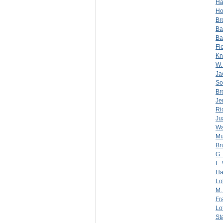
Ha
Ho
Br
Ba
Ba
Fi
Kn
W.
Ja
So
Br
Je
Ri
Ju
Wa
Mu
Br
G.
L.
Ha
Lo
M.
Fr
Lot
St