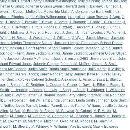
yley Miller
;
Herbert Cherry
;
Herbert Washington
;
Holly Malcolm
;
Horace Jackson
;
rtense Givings
;
Hortense Givings Evans
;
Howard Bass
;
I. Barkley
;
I. Brinson
;
I.
owers
;
I. Cobb
;
I. Muller
;
Ida Muller
;
Ida Muller Anderson
;
Inez Barthwell
;
Inez
rthwell Rhodes
;
Ingrid Muller Witherspoon
;
integration
;
Isaac Bowers
;
J. Argo
;
J.
ss
;
J. Boston
;
J. Browdy
;
J. Brown
;
J. Bryant
;
J. Bumont
;
J. Cobb
;
J. E. Oxedine
;
J.
elds
;
J. H. Browdy
;
J. Hird
;
J. Hodges
;
J. Izzard
;
J. Jackson
;
J. Jones
;
J. King
;
J.
ight
;
J. Matthew
;
J. Moore
;
J. Robinson
;
J. Smith
;
J. Tilden Jacobs
;
J. W. Muller
;
J.
 Wright. H. Boston
;
J. Washington
;
J. Williams
;
J. Wynn
;
Jackie Morgan
;
Jackson
;
ckson Heights Elementary School
;
Jackson Heights Elementary School Dance
ciety
;
Jackson Heights Middle School
;
James Golden
;
Jameson Studio
;
Janice
ockington-Renn
;
Janie Jackson
;
janitor
;
Jannie Jackson
;
Jeannette Glover Oliver
;
nnie Jackson
;
Jennie McPherson
;
Jessie Bronson
;
JHES
;
Jimmie Lee Blair
;
John
chard Edward Jones
;
Johnnie Copper
;
Johnnie M. McGee
;
Joseph S. Smith
;
anita McClendon
;
Judith Smith
;
Judith Smith Publishing
;
Julia Merritt
;
K. Ashe
;
K.
shington
;
Karen Jacobs
;
Karen Ponder
;
Kathy Denard
;
Katie R. Burke
;
Kelley
ller-Smith
;
Kolokee Colored School
;
L. Alexander
;
L. Ashe
;
L. Bass
;
L. Blair
;
L.
uce
;
L. Bryant
;
L. C. Redding
;
L. Cooper
;
L. Crane
;
L. Davis
;
L. Elliot
;
L. Fudge
;
L.
 Smith
;
L. Hendrix
;
L. Jones
;
L. Lewis
;
L. Sapp
;
L. Smith
;
L. Whipper
;
L. Wilkerson
;
 Wilson
;
L. Wynn
;
Lamar
;
LaRhonda Jones
;
Larry Miller
;
librarian
;
Lillie Robinson
ll
;
Lillie Robinson Hall Williams
;
Linda Johnson
;
Linda Smith Johnson
;
Lois Smith
;
la Nettles
;
Louis Parnell
;
Louise Parnell
;
Louise Parnell Williams
;
Lucille Jackson
;
 Allen
;
M. Bell
;
M. Brooks
;
M. Bryant
;
M. Carwise
;
M. Culons
;
M. F. Muller
;
M.
ances
;
M. Francis
;
M. Graham
;
M. Grimmage
;
M. Jackson
;
M. James
;
M. Jones
;
M.
t
;
M. Lowman
;
M. Martin
;
M. Milton
;
M. Oxedine
;
M. Rhodes
;
M. Smith
;
M.
allworth
;
M. Stewart
;
M. Whiney
;
M. Williams
;
Mae Edwards
;
Mae F. Edwards