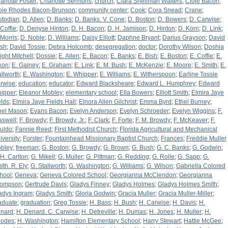
arlotte Foster
;
Charlotte Sermons
;
church
;
Clara Shellman Walters
;
Cloie Bacon
;
oie Rhodes Bacon-Brunson
;
community center
;
Cook
;
Cora Snead
;
Crane
;
stodian
;
D. Allen
;
D. Banks
;
D. Banks. V. Cone
;
D. Boston
;
D. Bowers
;
D. Carwise
;
 Coffie
;
D. Denyse Hinton
;
D. H. Bacon
;
D. H. Jamison
;
D. Hinton
;
D. Korn
;
D. Link
;
 Morris
;
D. Noble
;
D. Williams
;
Daisy Elliott
;
Daphne Bryant
;
Darius Grayson
;
David
sh
;
David Tossie
;
Debra Holcomb
;
desegregation
;
doctor
;
Dorothy Wilson
;
Doshia
ight Mitchell
;
Dossie
;
E. Allen
;
E. Bacon
;
E. Banks
;
E. Bish
;
E. Boston
;
E. Coffie
;
E.
xon
;
E. Gainey
;
E. Graham
;
E. Link
;
E. M. Bush
;
E. McKenzie
;
E. Moore
;
E. Smith
;
E.
allworth
;
E. Washington
;
E. Whipper
;
E. Williams
;
E. Witherspoon
;
Earline Tossie
rwise
;
education
;
educator
;
Edward Blacksheare
;
Edward L. Humphrey
;
Edward
ipper
;
Eleanor Mobley
;
elementary school
;
Ella Bowers
;
Elliott Smith
;
Elmira Jaye
elds
;
Elmira Jaye Fields Hall
;
Elnora Allen Gilchrist
;
Emma Byrd
;
Ethel Burney
;
hel Mason
;
Evans Bacon
;
Evelyn Anderson
;
Evelyn Schroeder
;
Evelyn Wiggins
;
F.
aswell
;
F. Browdy
;
F. Browdy, Jr.
;
F. Clark
;
F. Forte
;
F. M. Browdy
;
F. McKeaver
;
F.
uldo
;
Fannie Reed
;
First Methodist Church
;
Florida Agricultural and Mechanical
iversity
;
Forster
;
Fountainhead Missionary Baptist Church
;
Frances
;
Freddie Muller
bley
;
freeman
;
G. Boston
;
G. Browdy
;
G. Brown
;
G. Bush
;
G. C. Banks
;
G. Godwin
;
 H. Carlton
;
G. Mikell
;
G. Muller
;
G. Pittman
;
G. Redding
;
G. Rolle
;
G. Sapp
;
G.
ith. R. Ely
;
G. Stallworth
;
G. Washington
;
G. Williams
;
G. Wilson
;
Gabriella Colored
hool
;
Geneva
;
Geneva Colored School
;
Georgianna McClendon
;
Georgianna
ompson
;
Gertrude Davis
;
Gladys Finney
;
Gladys Holmes
;
Gladys Holmes Smith
;
adys Ingram
;
Gladys Smith
;
Gloria Godwin
;
Gracia Muller
;
Gracia Muller-Miller
;
aduate
;
graduation
;
Greg Tossie
;
H. Bass
;
H. Bush
;
H. Carwise
;
H. Davis
;
H.
nard
;
H. Denard. C. Carwise
;
H. Detreville
;
H. Dumas
;
H. Jones
;
H. Muller
;
H.
odes
;
H. Washington
;
Hamilton Elementary School
;
Harry Stewart
;
Hattie McGee
;