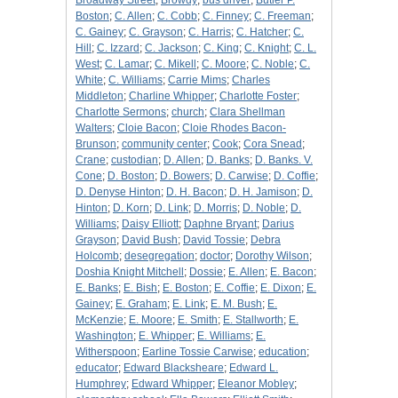
Broadway Street
;
Browdy
;
bus driver
;
Butler P.
Boston
;
C. Allen
;
C. Cobb
;
C. Finney
;
C. Freeman
;
C. Gainey
;
C. Grayson
;
C. Harris
;
C. Hatcher
;
C.
Hill
;
C. Izzard
;
C. Jackson
;
C. King
;
C. Knight
;
C. L.
West
;
C. Lamar
;
C. Mikell
;
C. Moore
;
C. Noble
;
C.
White
;
C. Williams
;
Carrie Mims
;
Charles
Middleton
;
Charline Whipper
;
Charlotte Foster
;
Charlotte Sermons
;
church
;
Clara Shellman
Walters
;
Cloie Bacon
;
Cloie Rhodes Bacon-
Brunson
;
community center
;
Cook
;
Cora Snead
;
Crane
;
custodian
;
D. Allen
;
D. Banks
;
D. Banks. V.
Cone
;
D. Boston
;
D. Bowers
;
D. Carwise
;
D. Coffie
;
D. Denyse Hinton
;
D. H. Bacon
;
D. H. Jamison
;
D.
Hinton
;
D. Korn
;
D. Link
;
D. Morris
;
D. Noble
;
D.
Williams
;
Daisy Elliott
;
Daphne Bryant
;
Darius
Grayson
;
David Bush
;
David Tossie
;
Debra
Holcomb
;
desegregation
;
doctor
;
Dorothy Wilson
;
Doshia Knight Mitchell
;
Dossie
;
E. Allen
;
E. Bacon
;
E. Banks
;
E. Bish
;
E. Boston
;
E. Coffie
;
E. Dixon
;
E.
Gainey
;
E. Graham
;
E. Link
;
E. M. Bush
;
E.
McKenzie
;
E. Moore
;
E. Smith
;
E. Stallworth
;
E.
Washington
;
E. Whipper
;
E. Williams
;
E.
Witherspoon
;
Earline Tossie Carwise
;
education
;
educator
;
Edward Blacksheare
;
Edward L.
Humphrey
;
Edward Whipper
;
Eleanor Mobley
;