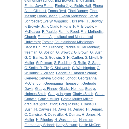
elementary school
;
Ella Bowers
;
Elliott Smith
;
Elmira Jaye Fields
;
Elmira Jaye Fields Hall
;
Elnora
Allen Gilchrist
;
Emma Byrd
;
Ethel Burney
;
Ethel
Mason
;
Evans Bacon
;
Evelyn Anderson
;
Evelyn
Schroeder
;
Evelyn Wiggins
;
F. Braswell
;
F. Browdy
;
F. Browdy, Jr.
;
F. Clark
;
F. Forte
;
F. M. Browdy
;
F.
McKeaver
;
F. Pauldo
;
Fannie Reed
;
First Methodist
Church
;
Florida Agricultural and Mechanical
University
;
Forster
;
Fountainhead Missionary
Baptist Church
;
Frances
;
Freddie Muller Mobley
;
freeman
;
G. Boston
;
G. Browdy
;
G. Brown
;
G. Bush
;
G. C. Banks
;
G. Godwin
;
G. H. Carlton
;
G. Mikell
;
G.
Muller
;
G. Pittman
;
G. Redding
;
G. Rolle
;
G. Sapp
;
G. Smith. R. Ely
;
G. Stallworth
;
G. Washington
;
G.
Williams
;
G. Wilson
;
Gabriella Colored School
;
Geneva
;
Geneva Colored School
;
Georgianna
McClendon
;
Georgianna Thompson
;
Gertrude
Davis
;
Gladys Finney
;
Gladys Holmes
;
Gladys
Holmes Smith
;
Gladys Ingram
;
Gladys Smith
;
Gloria
Godwin
;
Gracia Muller
;
Gracia Muller-Miller
;
graduate
;
graduation
;
Greg Tossie
;
H. Bass
;
H.
Bush
;
H. Carwise
;
H. Davis
;
H. Denard
;
H. Denard.
C. Carwise
;
H. Detreville
;
H. Dumas
;
H. Jones
;
H.
Muller
;
H. Rhodes
;
H. Washington
;
Hamilton
Elementary School
;
Harry Stewart
;
Hattie McGee
;