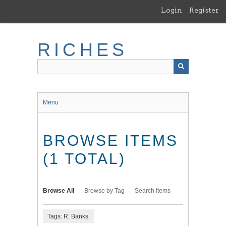
Skip
Login
Register
to
main
content
RICHES
Menu
BROWSE ITEMS
(1 TOTAL)
Browse All
Browse by Tag
Search Items
Tags: R. Banks