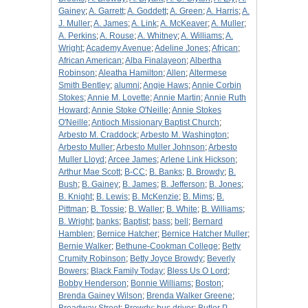
Gainey
;
A. Garrett
;
A. Goddett
;
A. Green
;
A. Harris
;
A.
J. Muller
;
A. James
;
A. Link
;
A. McKeaver
;
A. Muller
;
A. Perkins
;
A. Rouse
;
A. Whitney
;
A. Williams
;
A.
Wright
;
Academy Avenue
;
Adeline Jones
;
African
;
African American
;
Alba Finalayeon
;
Albertha
Robinson
;
Aleatha Hamilton
;
Allen
;
Altermese
Smith Bentley
;
alumni
;
Angie Haws
;
Annie Corbin
Stokes
;
Annie M. Lovette
;
Annie Martin
;
Annie Ruth
Howard
;
Annie Stoke O'Neille
;
Annie Stokes
O'Neille
;
Antioch Missionary Baptist Church
;
Arbesto M. Craddock
;
Arbesto M. Washington
;
Arbesto Muller
;
Arbesto Muller Johnson
;
Arbesto
Muller Lloyd
;
Arcee James
;
Arlene Link Hickson
;
Arthur Mae Scott
;
B-CC
;
B. Banks
;
B. Browdy
;
B.
Bush
;
B. Gainey
;
B. James
;
B. Jefferson
;
B. Jones
;
B. Knight
;
B. Lewis
;
B. McKenzie
;
B. Mims
;
B.
Pittman
;
B. Tossie
;
B. Waller
;
B. White
;
B. Williams
;
B. Wright
;
banks
;
Baptist
;
bass
;
bell
;
Bernard
Hamblen
;
Bernice Hatcher
;
Bernice Hatcher Muller
;
Bernie Walker
;
Bethune-Cookman College
;
Betty
Crumity Robinson
;
Betty Joyce Browdy
;
Beverly
Bowers
;
Black Family Today
;
Bless Us O Lord
;
Bobby Henderson
;
Bonnie Williams
;
Boston
;
Brenda Gainey Wilson
;
Brenda Walker Greene
;