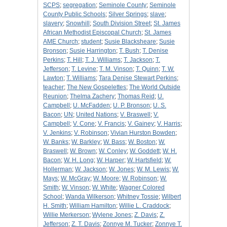
SCPS
;
segregation
;
Seminole County
;
Seminole
County Public Schools
;
Silver Springs
;
slave
;
slavery
;
Snowhill
;
South Division Street
;
St. James
African Methodist Episcopal Church
;
St. James
AME Church
;
student
;
Susie Blacksheare
;
Susie
Bronson
;
Susie Harrington
;
T. Bush
;
T. Denise
Perkins
;
T. Hill
;
T. J. Williams
;
T. Jackson
;
T.
Jefferson
;
T. Levine
;
T. M. Vinson
;
T. Quinn
;
T. W.
Lawton
;
T. Williams
;
Tara Denise Stewart Perkins
;
teacher
;
The New Gospelettes
;
The World Outside
Reunion
;
Thelma Zachery
;
Thomas Reid
;
U.
Campbell
;
U. McFadden
;
U. P. Bronson
;
U. S.
Bacon
;
UN
;
United Nations
;
V. Braswell
;
V.
Campbell
;
V. Cone
;
V. Francis
;
V. Gainey
;
V. Harris
;
V. Jenkins
;
V. Robinson
;
Vivian Hurston Bowden
;
W. Banks
;
W. Barkley
;
W. Bass
;
W. Boston
;
W.
Braswell
;
W. Brown
;
W. Conley
;
W. Goddett
;
W. H.
Bacon
;
W. H. Long
;
W. Harper
;
W. Hartsfield
;
W.
Hollerman
;
W. Jackson
;
W. Jones
;
W. M. Lewis
;
W.
Mays
;
W. McGray
;
W. Moore
;
W. Robinson
;
W.
Smith
;
W. Vinson
;
W. White
;
Wagner Colored
School
;
Wanda Wilkerson
;
Whitney Tossie
;
Wilbert
H. Smith
;
William Hamilton
;
Willie L. Craddock
;
Willie Merkerson
;
Wylene Jones
;
Z. Davis
;
Z.
Jefferson
;
Z. T. Davis
;
Zonnye M. Tucker
;
Zonnye T.