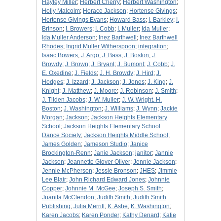
Hayley Miller
;
Herbert Cherry
;
Herbert Washington
;
Holly Malcolm
;
Horace Jackson
;
Hortense Givings
;
Hortense Givings Evans
;
Howard Bass
;
I. Barkley
;
I.
Brinson
;
I. Browers
;
I. Cobb
;
I. Muller
;
Ida Muller
;
Ida Muller Anderson
;
Inez Barthwell
;
Inez Barthwell
Rhodes
;
Ingrid Muller Witherspoon
;
integration
;
Isaac Bowers
;
J. Argo
;
J. Bass
;
J. Boston
;
J.
Browdy
;
J. Brown
;
J. Bryant
;
J. Bumont
;
J. Cobb
;
J.
E. Oxedine
;
J. Fields
;
J. H. Browdy
;
J. Hird
;
J.
Hodges
;
J. Izzard
;
J. Jackson
;
J. Jones
;
J. King
;
J.
Knight
;
J. Matthew
;
J. Moore
;
J. Robinson
;
J. Smith
;
J. Tilden Jacobs
;
J. W. Muller
;
J. W. Wright. H.
Boston
;
J. Washington
;
J. Williams
;
J. Wynn
;
Jackie
Morgan
;
Jackson
;
Jackson Heights Elementary
School
;
Jackson Heights Elementary School
Dance Society
;
Jackson Heights Middle School
;
James Golden
;
Jameson Studio
;
Janice
Brockington-Renn
;
Janie Jackson
;
janitor
;
Jannie
Jackson
;
Jeannette Glover Oliver
;
Jennie Jackson
;
Jennie McPherson
;
Jessie Bronson
;
JHES
;
Jimmie
Lee Blair
;
John Richard Edward Jones
;
Johnnie
Copper
;
Johnnie M. McGee
;
Joseph S. Smith
;
Juanita McClendon
;
Judith Smith
;
Judith Smith
Publishing
;
Julia Merritt
;
K. Ashe
;
K. Washington
;
Karen Jacobs
;
Karen Ponder
;
Kathy Denard
;
Katie