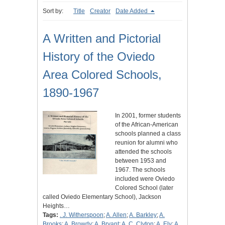
Sort by:
Title
Creator
Date Added
A Written and Pictorial
History of the Oviedo
Area Colored Schools,
1890-1967
In 2001, former students
of the African-American
schools planned a class
reunion for alumni who
attended the schools
between 1953 and
1967. The schools
included were Oviedo
Colored School (later
called Oviedo Elementary School), Jackson
Heights…
Tags:
. J. Witherspoon
;
A. Allen
;
A. Barkley
;
A.
Brooks
;
A. Browdy
;
A. Bryant
;
A. C. Clyton
;
A. Ely
;
A.