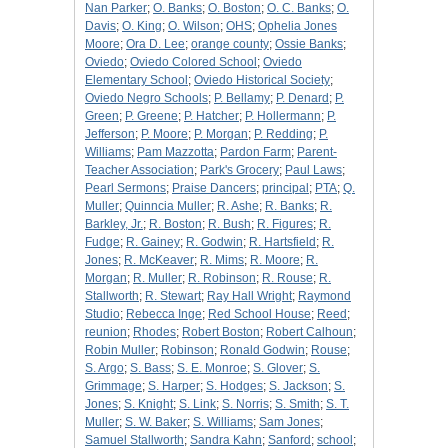
Nan Parker
;
O. Banks
;
O. Boston
;
O. C. Banks
;
O.
Davis
;
O. King
;
O. Wilson
;
OHS
;
Ophelia Jones
Moore
;
Ora D. Lee
;
orange county
;
Ossie Banks
;
Oviedo
;
Oviedo Colored School
;
Oviedo
Elementary School
;
Oviedo Historical Society
;
Oviedo Negro Schools
;
P. Bellamy
;
P. Denard
;
P.
Green
;
P. Greene
;
P. Hatcher
;
P. Hollermann
;
P.
Jefferson
;
P. Moore
;
P. Morgan
;
P. Redding
;
P.
Williams
;
Pam Mazzotta
;
Pardon Farm
;
Parent-
Teacher Association
;
Park's Grocery
;
Paul Laws
;
Pearl Sermons
;
Praise Dancers
;
principal
;
PTA
;
Q.
Muller
;
Quinncia Muller
;
R. Ashe
;
R. Banks
;
R.
Barkley, Jr.
;
R. Boston
;
R. Bush
;
R. Figures
;
R.
Fudge
;
R. Gainey
;
R. Godwin
;
R. Hartsfield
;
R.
Jones
;
R. McKeaver
;
R. Mims
;
R. Moore
;
R.
Morgan
;
R. Muller
;
R. Robinson
;
R. Rouse
;
R.
Stallworth
;
R. Stewart
;
Ray Hall Wright
;
Raymond
Studio
;
Rebecca Inge
;
Red School House
;
Reed
;
reunion
;
Rhodes
;
Robert Boston
;
Robert Calhoun
;
Robin Muller
;
Robinson
;
Ronald Godwin
;
Rouse
;
S. Argo
;
S. Bass
;
S. E. Monroe
;
S. Glover
;
S.
Grimmage
;
S. Harper
;
S. Hodges
;
S. Jackson
;
S.
Jones
;
S. Knight
;
S. Link
;
S. Norris
;
S. Smith
;
S. T.
Muller
;
S. W. Baker
;
S. Williams
;
Sam Jones
;
Samuel Stallworth
;
Sandra Kahn
;
Sanford
;
school
;