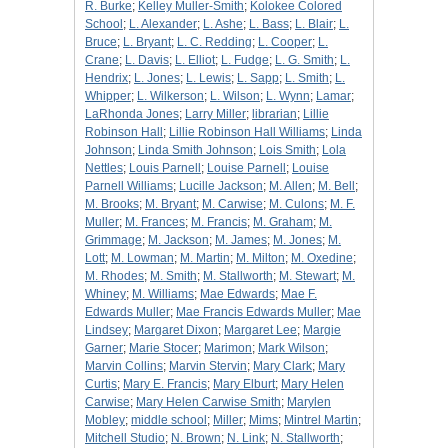
R. Burke
;
Kelley Muller-Smith
;
Kolokee Colored
School
;
L. Alexander
;
L. Ashe
;
L. Bass
;
L. Blair
;
L.
Bruce
;
L. Bryant
;
L. C. Redding
;
L. Cooper
;
L.
Crane
;
L. Davis
;
L. Elliot
;
L. Fudge
;
L. G. Smith
;
L.
Hendrix
;
L. Jones
;
L. Lewis
;
L. Sapp
;
L. Smith
;
L.
Whipper
;
L. Wilkerson
;
L. Wilson
;
L. Wynn
;
Lamar
;
LaRhonda Jones
;
Larry Miller
;
librarian
;
Lillie
Robinson Hall
;
Lillie Robinson Hall Williams
;
Linda
Johnson
;
Linda Smith Johnson
;
Lois Smith
;
Lola
Nettles
;
Louis Parnell
;
Louise Parnell
;
Louise
Parnell Williams
;
Lucille Jackson
;
M. Allen
;
M. Bell
;
M. Brooks
;
M. Bryant
;
M. Carwise
;
M. Culons
;
M. F.
Muller
;
M. Frances
;
M. Francis
;
M. Graham
;
M.
Grimmage
;
M. Jackson
;
M. James
;
M. Jones
;
M.
Lott
;
M. Lowman
;
M. Martin
;
M. Milton
;
M. Oxedine
;
M. Rhodes
;
M. Smith
;
M. Stallworth
;
M. Stewart
;
M.
Whiney
;
M. Williams
;
Mae Edwards
;
Mae F.
Edwards Muller
;
Mae Francis Edwards Muller
;
Mae
Lindsey
;
Margaret Dixon
;
Margaret Lee
;
Margie
Garner
;
Marie Stocer
;
Marimon
;
Mark Wilson
;
Marvin Collins
;
Marvin Stervin
;
Mary Clark
;
Mary
Curtis
;
Mary E. Francis
;
Mary Elburt
;
Mary Helen
Carwise
;
Mary Helen Carwise Smith
;
Marylen
Mobley
;
middle school
;
Miller
;
Mims
;
Mintrel Martin
;
Mitchell Studio
;
N. Brown
;
N. Link
;
N. Stallworth
;