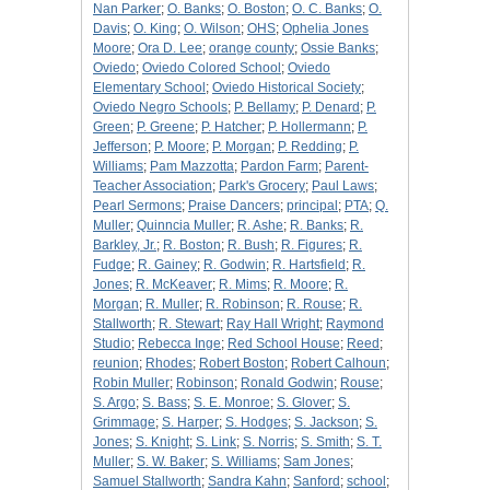
Nan Parker
;
O. Banks
;
O. Boston
;
O. C. Banks
;
O.
Davis
;
O. King
;
O. Wilson
;
OHS
;
Ophelia Jones
Moore
;
Ora D. Lee
;
orange county
;
Ossie Banks
;
Oviedo
;
Oviedo Colored School
;
Oviedo
Elementary School
;
Oviedo Historical Society
;
Oviedo Negro Schools
;
P. Bellamy
;
P. Denard
;
P.
Green
;
P. Greene
;
P. Hatcher
;
P. Hollermann
;
P.
Jefferson
;
P. Moore
;
P. Morgan
;
P. Redding
;
P.
Williams
;
Pam Mazzotta
;
Pardon Farm
;
Parent-
Teacher Association
;
Park's Grocery
;
Paul Laws
;
Pearl Sermons
;
Praise Dancers
;
principal
;
PTA
;
Q.
Muller
;
Quinncia Muller
;
R. Ashe
;
R. Banks
;
R.
Barkley, Jr.
;
R. Boston
;
R. Bush
;
R. Figures
;
R.
Fudge
;
R. Gainey
;
R. Godwin
;
R. Hartsfield
;
R.
Jones
;
R. McKeaver
;
R. Mims
;
R. Moore
;
R.
Morgan
;
R. Muller
;
R. Robinson
;
R. Rouse
;
R.
Stallworth
;
R. Stewart
;
Ray Hall Wright
;
Raymond
Studio
;
Rebecca Inge
;
Red School House
;
Reed
;
reunion
;
Rhodes
;
Robert Boston
;
Robert Calhoun
;
Robin Muller
;
Robinson
;
Ronald Godwin
;
Rouse
;
S. Argo
;
S. Bass
;
S. E. Monroe
;
S. Glover
;
S.
Grimmage
;
S. Harper
;
S. Hodges
;
S. Jackson
;
S.
Jones
;
S. Knight
;
S. Link
;
S. Norris
;
S. Smith
;
S. T.
Muller
;
S. W. Baker
;
S. Williams
;
Sam Jones
;
Samuel Stallworth
;
Sandra Kahn
;
Sanford
;
school
;