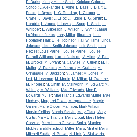
R. Burke
;
Kelley Muller-Smith
;
Kolokee Colored
School
;
L. Alexander
;
L. Ashe
;
L. Bass
;
L. Blair
;
L.
Bruce
;
L. Bryant
;
L. C. Redding
;
L. Cooper
;
L.
Crane
;
L. Davis
;
L. Elliot
;
L. Fudge
;
L. G. Smith
;
L.
Hendrix
;
L. Jones
;
L. Lewis
;
L. Sapp
;
L. Smith
;
L.
Whipper
;
L. Wilkerson
;
L. Wilson
;
L. Wynn
;
Lamar
;
LaRhonda Jones
;
Larry Miller
;
librarian
;
Lillie
Robinson Hall
;
Lillie Robinson Hall Williams
;
Linda
Johnson
;
Linda Smith Johnson
;
Lois Smith
;
Lola
Nettles
;
Louis Parnell
;
Louise Parnell
;
Louise
Parnell Williams
;
Lucille Jackson
;
M. Allen
;
M. Bell
;
M. Brooks
;
M. Bryant
;
M. Carwise
;
M. Culons
;
M. F.
Muller
;
M. Frances
;
M. Francis
;
M. Graham
;
M.
Grimmage
;
M. Jackson
;
M. James
;
M. Jones
;
M.
Lott
;
M. Lowman
;
M. Martin
;
M. Milton
;
M. Oxedine
;
M. Rhodes
;
M. Smith
;
M. Stallworth
;
M. Stewart
;
M.
Whiney
;
M. Williams
;
Mae Edwards
;
Mae F.
Edwards Muller
;
Mae Francis Edwards Muller
;
Mae
Lindsey
;
Margaret Dixon
;
Margaret Lee
;
Margie
Garner
;
Marie Stocer
;
Marimon
;
Mark Wilson
;
Marvin Collins
;
Marvin Stervin
;
Mary Clark
;
Mary
Curtis
;
Mary E. Francis
;
Mary Elburt
;
Mary Helen
Carwise
;
Mary Helen Carwise Smith
;
Marylen
Mobley
;
middle school
;
Miller
;
Mims
;
Mintrel Martin
;
Mitchell Studio
;
N. Brown
;
N. Link
;
N. Stallworth
;