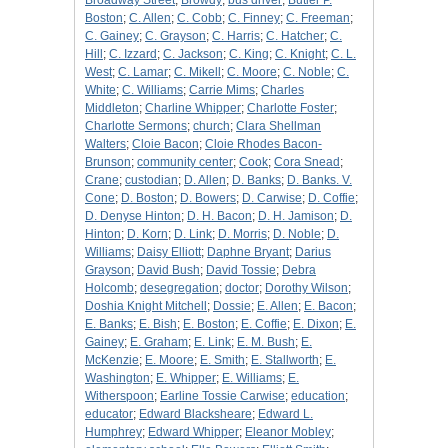
Broadway Street
;
Browdy
;
bus driver
;
Butler P.
Boston
;
C. Allen
;
C. Cobb
;
C. Finney
;
C. Freeman
;
C. Gainey
;
C. Grayson
;
C. Harris
;
C. Hatcher
;
C.
Hill
;
C. Izzard
;
C. Jackson
;
C. King
;
C. Knight
;
C. L.
West
;
C. Lamar
;
C. Mikell
;
C. Moore
;
C. Noble
;
C.
White
;
C. Williams
;
Carrie Mims
;
Charles
Middleton
;
Charline Whipper
;
Charlotte Foster
;
Charlotte Sermons
;
church
;
Clara Shellman
Walters
;
Cloie Bacon
;
Cloie Rhodes Bacon-
Brunson
;
community center
;
Cook
;
Cora Snead
;
Crane
;
custodian
;
D. Allen
;
D. Banks
;
D. Banks. V.
Cone
;
D. Boston
;
D. Bowers
;
D. Carwise
;
D. Coffie
;
D. Denyse Hinton
;
D. H. Bacon
;
D. H. Jamison
;
D.
Hinton
;
D. Korn
;
D. Link
;
D. Morris
;
D. Noble
;
D.
Williams
;
Daisy Elliott
;
Daphne Bryant
;
Darius
Grayson
;
David Bush
;
David Tossie
;
Debra
Holcomb
;
desegregation
;
doctor
;
Dorothy Wilson
;
Doshia Knight Mitchell
;
Dossie
;
E. Allen
;
E. Bacon
;
E. Banks
;
E. Bish
;
E. Boston
;
E. Coffie
;
E. Dixon
;
E.
Gainey
;
E. Graham
;
E. Link
;
E. M. Bush
;
E.
McKenzie
;
E. Moore
;
E. Smith
;
E. Stallworth
;
E.
Washington
;
E. Whipper
;
E. Williams
;
E.
Witherspoon
;
Earline Tossie Carwise
;
education
;
educator
;
Edward Blacksheare
;
Edward L.
Humphrey
;
Edward Whipper
;
Eleanor Mobley
;