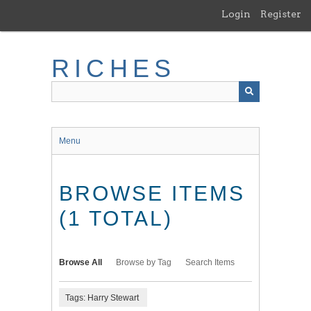
Skip
Login
Register
to
main
content
RICHES
Menu
BROWSE ITEMS
(1 TOTAL)
Browse All
Browse by Tag
Search Items
Tags: Harry Stewart