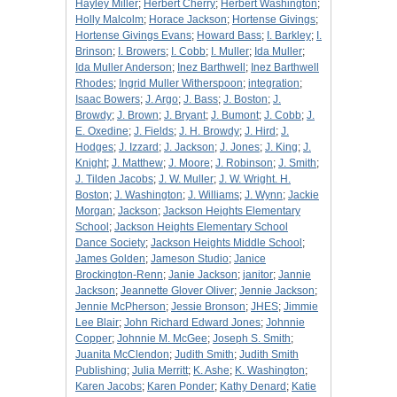
Hayley Miller
;
Herbert Cherry
;
Herbert Washington
;
Holly Malcolm
;
Horace Jackson
;
Hortense Givings
;
Hortense Givings Evans
;
Howard Bass
;
I. Barkley
;
I.
Brinson
;
I. Browers
;
I. Cobb
;
I. Muller
;
Ida Muller
;
Ida Muller Anderson
;
Inez Barthwell
;
Inez Barthwell
Rhodes
;
Ingrid Muller Witherspoon
;
integration
;
Isaac Bowers
;
J. Argo
;
J. Bass
;
J. Boston
;
J.
Browdy
;
J. Brown
;
J. Bryant
;
J. Bumont
;
J. Cobb
;
J.
E. Oxedine
;
J. Fields
;
J. H. Browdy
;
J. Hird
;
J.
Hodges
;
J. Izzard
;
J. Jackson
;
J. Jones
;
J. King
;
J.
Knight
;
J. Matthew
;
J. Moore
;
J. Robinson
;
J. Smith
;
J. Tilden Jacobs
;
J. W. Muller
;
J. W. Wright. H.
Boston
;
J. Washington
;
J. Williams
;
J. Wynn
;
Jackie
Morgan
;
Jackson
;
Jackson Heights Elementary
School
;
Jackson Heights Elementary School
Dance Society
;
Jackson Heights Middle School
;
James Golden
;
Jameson Studio
;
Janice
Brockington-Renn
;
Janie Jackson
;
janitor
;
Jannie
Jackson
;
Jeannette Glover Oliver
;
Jennie Jackson
;
Jennie McPherson
;
Jessie Bronson
;
JHES
;
Jimmie
Lee Blair
;
John Richard Edward Jones
;
Johnnie
Copper
;
Johnnie M. McGee
;
Joseph S. Smith
;
Juanita McClendon
;
Judith Smith
;
Judith Smith
Publishing
;
Julia Merritt
;
K. Ashe
;
K. Washington
;
Karen Jacobs
;
Karen Ponder
;
Kathy Denard
;
Katie