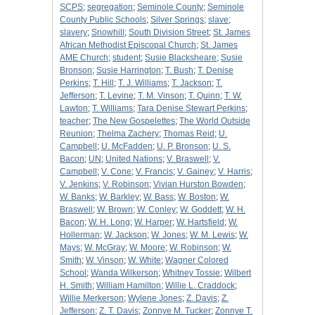
SCPS
;
segregation
;
Seminole County
;
Seminole
County Public Schools
;
Silver Springs
;
slave
;
slavery
;
Snowhill
;
South Division Street
;
St. James
African Methodist Episcopal Church
;
St. James
AME Church
;
student
;
Susie Blacksheare
;
Susie
Bronson
;
Susie Harrington
;
T. Bush
;
T. Denise
Perkins
;
T. Hill
;
T. J. Williams
;
T. Jackson
;
T.
Jefferson
;
T. Levine
;
T. M. Vinson
;
T. Quinn
;
T. W.
Lawton
;
T. Williams
;
Tara Denise Stewart Perkins
;
teacher
;
The New Gospelettes
;
The World Outside
Reunion
;
Thelma Zachery
;
Thomas Reid
;
U.
Campbell
;
U. McFadden
;
U. P. Bronson
;
U. S.
Bacon
;
UN
;
United Nations
;
V. Braswell
;
V.
Campbell
;
V. Cone
;
V. Francis
;
V. Gainey
;
V. Harris
;
V. Jenkins
;
V. Robinson
;
Vivian Hurston Bowden
;
W. Banks
;
W. Barkley
;
W. Bass
;
W. Boston
;
W.
Braswell
;
W. Brown
;
W. Conley
;
W. Goddett
;
W. H.
Bacon
;
W. H. Long
;
W. Harper
;
W. Hartsfield
;
W.
Hollerman
;
W. Jackson
;
W. Jones
;
W. M. Lewis
;
W.
Mays
;
W. McGray
;
W. Moore
;
W. Robinson
;
W.
Smith
;
W. Vinson
;
W. White
;
Wagner Colored
School
;
Wanda Wilkerson
;
Whitney Tossie
;
Wilbert
H. Smith
;
William Hamilton
;
Willie L. Craddock
;
Willie Merkerson
;
Wylene Jones
;
Z. Davis
;
Z.
Jefferson
;
Z. T. Davis
;
Zonnye M. Tucker
;
Zonnye T.