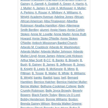
Gainey
;
A. Garrett
;
A. Goddett
;
A. Green
;
A. Harris
;
A.
J. Muller
;
A. James
;
A. Link
;
A. McKeaver
;
A. Muller
;
A. Perkins
;
A. Rouse
;
A. Whitney
;
A. Williams
;
A.
Wright
;
Academy Avenue
;
Adeline Jones
;
African
;
African American
;
Alba Finalayeon
;
Albertha
Robinson
;
Aleatha Hamilton
;
Allen
;
Altermese
Smith Bentley
;
alumni
;
Angie Haws
;
Annie Corbin
Stokes
;
Annie M. Lovette
;
Annie Martin
;
Annie Ruth
Howard
;
Annie Stoke O'Neille
;
Annie Stokes
O'Neille
;
Antioch Missionary Baptist Church
;
Arbesto M. Craddock
;
Arbesto M. Washington
;
Arbesto Muller
;
Arbesto Muller Johnson
;
Arbesto
Muller Lloyd
;
Arcee James
;
Arlene Link Hickson
;
Arthur Mae Scott
;
B-CC
;
B. Banks
;
B. Browdy
;
B.
Bush
;
B. Gainey
;
B. James
;
B. Jefferson
;
B. Jones
;
B. Knight
;
B. Lewis
;
B. McKenzie
;
B. Mims
;
B.
Pittman
;
B. Tossie
;
B. Waller
;
B. White
;
B. Williams
;
B. Wright
;
banks
;
Baptist
;
bass
;
bell
;
Bernard
Hamblen
;
Bernice Hatcher
;
Bernice Hatcher Muller
;
Bernie Walker
;
Bethune-Cookman College
;
Betty
Crumity Robinson
;
Betty Joyce Browdy
;
Beverly
Bowers
;
Black Family Today
;
Bless Us O Lord
;
Bobby Henderson
;
Bonnie Williams
;
Boston
;
Brenda Gainey Wilson
;
Brenda Walker Greene
;