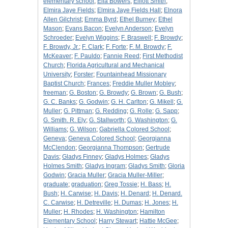
elementary school
;
Ella Bowers
;
Elliott Smith
;
Elmira Jaye Fields
;
Elmira Jaye Fields Hall
;
Elnora
Allen Gilchrist
;
Emma Byrd
;
Ethel Burney
;
Ethel
Mason
;
Evans Bacon
;
Evelyn Anderson
;
Evelyn
Schroeder
;
Evelyn Wiggins
;
F. Braswell
;
F. Browdy
;
F. Browdy, Jr.
;
F. Clark
;
F. Forte
;
F. M. Browdy
;
F.
McKeaver
;
F. Pauldo
;
Fannie Reed
;
First Methodist
Church
;
Florida Agricultural and Mechanical
University
;
Forster
;
Fountainhead Missionary
Baptist Church
;
Frances
;
Freddie Muller Mobley
;
freeman
;
G. Boston
;
G. Browdy
;
G. Brown
;
G. Bush
;
G. C. Banks
;
G. Godwin
;
G. H. Carlton
;
G. Mikell
;
G.
Muller
;
G. Pittman
;
G. Redding
;
G. Rolle
;
G. Sapp
;
G. Smith. R. Ely
;
G. Stallworth
;
G. Washington
;
G.
Williams
;
G. Wilson
;
Gabriella Colored School
;
Geneva
;
Geneva Colored School
;
Georgianna
McClendon
;
Georgianna Thompson
;
Gertrude
Davis
;
Gladys Finney
;
Gladys Holmes
;
Gladys
Holmes Smith
;
Gladys Ingram
;
Gladys Smith
;
Gloria
Godwin
;
Gracia Muller
;
Gracia Muller-Miller
;
graduate
;
graduation
;
Greg Tossie
;
H. Bass
;
H.
Bush
;
H. Carwise
;
H. Davis
;
H. Denard
;
H. Denard.
C. Carwise
;
H. Detreville
;
H. Dumas
;
H. Jones
;
H.
Muller
;
H. Rhodes
;
H. Washington
;
Hamilton
Elementary School
;
Harry Stewart
;
Hattie McGee
;