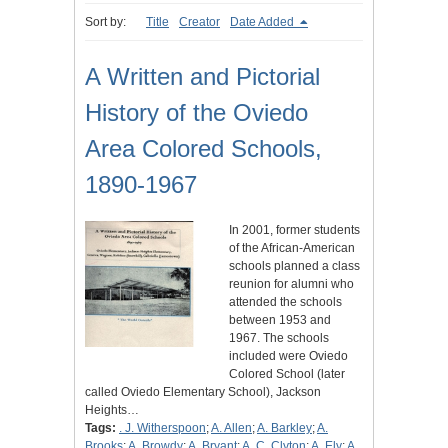
Sort by:
Title
Creator
Date Added
A Written and Pictorial
History of the Oviedo
Area Colored Schools,
1890-1967
In 2001, former students
of the African-American
schools planned a class
reunion for alumni who
attended the schools
between 1953 and
1967. The schools
included were Oviedo
Colored School (later
called Oviedo Elementary School), Jackson
Heights…
Tags:
. J. Witherspoon
;
A. Allen
;
A. Barkley
;
A.
Brooks
;
A. Browdy
;
A. Bryant
;
A. C. Clyton
;
A. Ely
;
A.