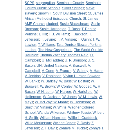
SCPS
;
segregation
;
Seminole County
;
Seminole
County Public Schools
;
Silver Springs
;
slave
;
slavery
;
Snowhill
;
South Division Street
;
St. James
African Methodist Episcopal Church
;
St. James
AME Church
;
student
;
Susie Blacksheare
;
Susie
Bronson
;
Susie Harrington
;
T. Bush
;
T. Denise
Perkins
;
T. Hill
;
T. J. Williams
;
T. Jackson
;
T.
Jefferson
;
T. Levine
;
T. M. Vinson
;
T. Quinn
;
T. W.
Lawton
;
T. Williams
;
Tara Denise Stewart Perkins
;
teacher
;
The New Gospelettes
;
The World Outside
Reunion
;
Thelma Zachery
;
Thomas Reid
;
U.
Campbell
;
U. McFadden
;
U. P. Bronson
;
U. S.
Bacon
;
UN
;
United Nations
;
V. Braswell
;
V.
Campbell
;
V. Cone
;
V. Francis
;
V. Gainey
;
V. Harris
;
V. Jenkins
;
V. Robinson
;
Vivian Hurston Bowden
;
W. Banks
;
W. Barkley
;
W. Bass
;
W. Boston
;
W.
Braswell
;
W. Brown
;
W. Conley
;
W. Goddett
;
W. H.
Bacon
;
W. H. Long
;
W. Harper
;
W. Hartsfield
;
W.
Hollerman
;
W. Jackson
;
W. Jones
;
W. M. Lewis
;
W.
Mays
;
W. McGray
;
W. Moore
;
W. Robinson
;
W.
Smith
;
W. Vinson
;
W. White
;
Wagner Colored
School
;
Wanda Wilkerson
;
Whitney Tossie
;
Wilbert
H. Smith
;
William Hamilton
;
Willie L. Craddock
;
Willie Merkerson
;
Wylene Jones
;
Z. Davis
;
Z.
Jefferson
;
Z. T. Davis
;
Zonnye M. Tucker
;
Zonnye T.