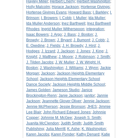
Hayley Miller
;
Herbert Cherry
;
Herbert Washington
;
Holly Malcolm
;
Horace Jackson
;
Hortense Givings
;
Hortense Givings Evans
;
Howard Bass
;
I. Barkley
;
I.
Brinson
;
I. Browers
;
I. Cobb
;
I. Muller
;
Ida Muller
;
Ida Muller Anderson
;
Inez Barthwell
;
Inez Barthwell
Rhodes
;
Ingrid Muller Witherspoon
;
integration
;
Isaac Bowers
;
J. Argo
;
J. Bass
;
J. Boston
;
J.
Browdy
;
J. Brown
;
J. Bryant
;
J. Bumont
;
J. Cobb
;
J.
E. Oxedine
;
J. Fields
;
J. H. Browdy
;
J. Hird
;
J.
Hodges
;
J. Izzard
;
J. Jackson
;
J. Jones
;
J. King
;
J.
Knight
;
J. Matthew
;
J. Moore
;
J. Robinson
;
J. Smith
;
J. Tilden Jacobs
;
J. W. Muller
;
J. W. Wright. H.
Boston
;
J. Washington
;
J. Williams
;
J. Wynn
;
Jackie
Morgan
;
Jackson
;
Jackson Heights Elementary
School
;
Jackson Heights Elementary School
Dance Society
;
Jackson Heights Middle School
;
James Golden
;
Jameson Studio
;
Janice
Brockington-Renn
;
Janie Jackson
;
janitor
;
Jannie
Jackson
;
Jeannette Glover Oliver
;
Jennie Jackson
;
Jennie McPherson
;
Jessie Bronson
;
JHES
;
Jimmie
Lee Blair
;
John Richard Edward Jones
;
Johnnie
Copper
;
Johnnie M. McGee
;
Joseph S. Smith
;
Juanita McClendon
;
Judith Smith
;
Judith Smith
Publishing
;
Julia Merritt
;
K. Ashe
;
K. Washington
;
Karen Jacobs
;
Karen Ponder
;
Kathy Denard
;
Katie