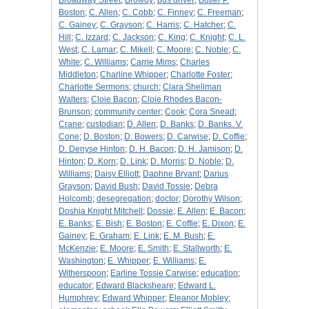
Broadway Street
;
Browdy
;
bus driver
;
Butler P.
Boston
;
C. Allen
;
C. Cobb
;
C. Finney
;
C. Freeman
;
C. Gainey
;
C. Grayson
;
C. Harris
;
C. Hatcher
;
C.
Hill
;
C. Izzard
;
C. Jackson
;
C. King
;
C. Knight
;
C. L.
West
;
C. Lamar
;
C. Mikell
;
C. Moore
;
C. Noble
;
C.
White
;
C. Williams
;
Carrie Mims
;
Charles
Middleton
;
Charline Whipper
;
Charlotte Foster
;
Charlotte Sermons
;
church
;
Clara Shellman
Walters
;
Cloie Bacon
;
Cloie Rhodes Bacon-
Brunson
;
community center
;
Cook
;
Cora Snead
;
Crane
;
custodian
;
D. Allen
;
D. Banks
;
D. Banks. V.
Cone
;
D. Boston
;
D. Bowers
;
D. Carwise
;
D. Coffie
;
D. Denyse Hinton
;
D. H. Bacon
;
D. H. Jamison
;
D.
Hinton
;
D. Korn
;
D. Link
;
D. Morris
;
D. Noble
;
D.
Williams
;
Daisy Elliott
;
Daphne Bryant
;
Darius
Grayson
;
David Bush
;
David Tossie
;
Debra
Holcomb
;
desegregation
;
doctor
;
Dorothy Wilson
;
Doshia Knight Mitchell
;
Dossie
;
E. Allen
;
E. Bacon
;
E. Banks
;
E. Bish
;
E. Boston
;
E. Coffie
;
E. Dixon
;
E.
Gainey
;
E. Graham
;
E. Link
;
E. M. Bush
;
E.
McKenzie
;
E. Moore
;
E. Smith
;
E. Stallworth
;
E.
Washington
;
E. Whipper
;
E. Williams
;
E.
Witherspoon
;
Earline Tossie Carwise
;
education
;
educator
;
Edward Blacksheare
;
Edward L.
Humphrey
;
Edward Whipper
;
Eleanor Mobley
;