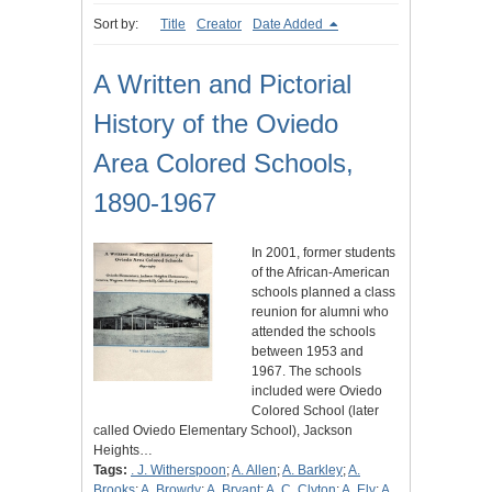
Sort by:
Title
Creator
Date Added
A Written and Pictorial
History of the Oviedo
Area Colored Schools,
1890-1967
In 2001, former students
of the African-American
schools planned a class
reunion for alumni who
attended the schools
between 1953 and
1967. The schools
included were Oviedo
Colored School (later
called Oviedo Elementary School), Jackson
Heights…
Tags:
. J. Witherspoon
;
A. Allen
;
A. Barkley
;
A.
Brooks
;
A. Browdy
;
A. Bryant
;
A. C. Clyton
;
A. Ely
;
A.