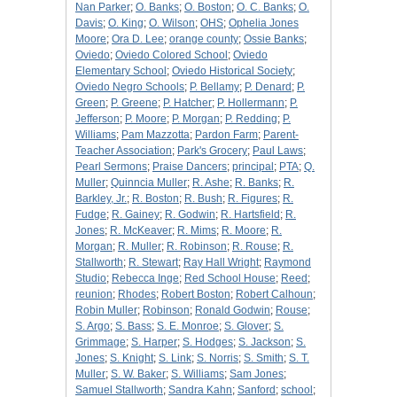
Nan Parker
;
O. Banks
;
O. Boston
;
O. C. Banks
;
O.
Davis
;
O. King
;
O. Wilson
;
OHS
;
Ophelia Jones
Moore
;
Ora D. Lee
;
orange county
;
Ossie Banks
;
Oviedo
;
Oviedo Colored School
;
Oviedo
Elementary School
;
Oviedo Historical Society
;
Oviedo Negro Schools
;
P. Bellamy
;
P. Denard
;
P.
Green
;
P. Greene
;
P. Hatcher
;
P. Hollermann
;
P.
Jefferson
;
P. Moore
;
P. Morgan
;
P. Redding
;
P.
Williams
;
Pam Mazzotta
;
Pardon Farm
;
Parent-
Teacher Association
;
Park's Grocery
;
Paul Laws
;
Pearl Sermons
;
Praise Dancers
;
principal
;
PTA
;
Q.
Muller
;
Quinncia Muller
;
R. Ashe
;
R. Banks
;
R.
Barkley, Jr.
;
R. Boston
;
R. Bush
;
R. Figures
;
R.
Fudge
;
R. Gainey
;
R. Godwin
;
R. Hartsfield
;
R.
Jones
;
R. McKeaver
;
R. Mims
;
R. Moore
;
R.
Morgan
;
R. Muller
;
R. Robinson
;
R. Rouse
;
R.
Stallworth
;
R. Stewart
;
Ray Hall Wright
;
Raymond
Studio
;
Rebecca Inge
;
Red School House
;
Reed
;
reunion
;
Rhodes
;
Robert Boston
;
Robert Calhoun
;
Robin Muller
;
Robinson
;
Ronald Godwin
;
Rouse
;
S. Argo
;
S. Bass
;
S. E. Monroe
;
S. Glover
;
S.
Grimmage
;
S. Harper
;
S. Hodges
;
S. Jackson
;
S.
Jones
;
S. Knight
;
S. Link
;
S. Norris
;
S. Smith
;
S. T.
Muller
;
S. W. Baker
;
S. Williams
;
Sam Jones
;
Samuel Stallworth
;
Sandra Kahn
;
Sanford
;
school
;