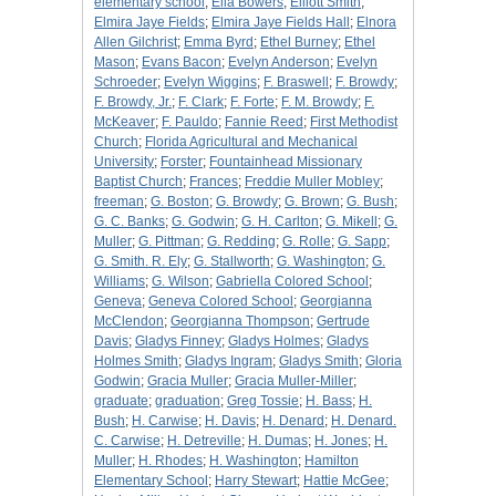
elementary school
;
Ella Bowers
;
Elliott Smith
;
Elmira Jaye Fields
;
Elmira Jaye Fields Hall
;
Elnora
Allen Gilchrist
;
Emma Byrd
;
Ethel Burney
;
Ethel
Mason
;
Evans Bacon
;
Evelyn Anderson
;
Evelyn
Schroeder
;
Evelyn Wiggins
;
F. Braswell
;
F. Browdy
;
F. Browdy, Jr.
;
F. Clark
;
F. Forte
;
F. M. Browdy
;
F.
McKeaver
;
F. Pauldo
;
Fannie Reed
;
First Methodist
Church
;
Florida Agricultural and Mechanical
University
;
Forster
;
Fountainhead Missionary
Baptist Church
;
Frances
;
Freddie Muller Mobley
;
freeman
;
G. Boston
;
G. Browdy
;
G. Brown
;
G. Bush
;
G. C. Banks
;
G. Godwin
;
G. H. Carlton
;
G. Mikell
;
G.
Muller
;
G. Pittman
;
G. Redding
;
G. Rolle
;
G. Sapp
;
G. Smith. R. Ely
;
G. Stallworth
;
G. Washington
;
G.
Williams
;
G. Wilson
;
Gabriella Colored School
;
Geneva
;
Geneva Colored School
;
Georgianna
McClendon
;
Georgianna Thompson
;
Gertrude
Davis
;
Gladys Finney
;
Gladys Holmes
;
Gladys
Holmes Smith
;
Gladys Ingram
;
Gladys Smith
;
Gloria
Godwin
;
Gracia Muller
;
Gracia Muller-Miller
;
graduate
;
graduation
;
Greg Tossie
;
H. Bass
;
H.
Bush
;
H. Carwise
;
H. Davis
;
H. Denard
;
H. Denard.
C. Carwise
;
H. Detreville
;
H. Dumas
;
H. Jones
;
H.
Muller
;
H. Rhodes
;
H. Washington
;
Hamilton
Elementary School
;
Harry Stewart
;
Hattie McGee
;