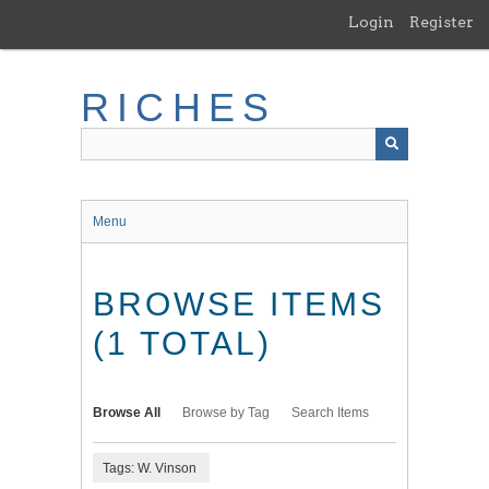
Skip
Login
Register
to
main
content
RICHES
Menu
BROWSE ITEMS
(1 TOTAL)
Browse All
Browse by Tag
Search Items
Tags: W. Vinson