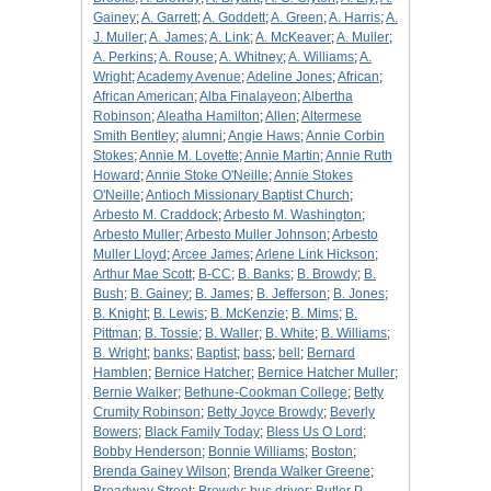
Gainey
;
A. Garrett
;
A. Goddett
;
A. Green
;
A. Harris
;
A.
J. Muller
;
A. James
;
A. Link
;
A. McKeaver
;
A. Muller
;
A. Perkins
;
A. Rouse
;
A. Whitney
;
A. Williams
;
A.
Wright
;
Academy Avenue
;
Adeline Jones
;
African
;
African American
;
Alba Finalayeon
;
Albertha
Robinson
;
Aleatha Hamilton
;
Allen
;
Altermese
Smith Bentley
;
alumni
;
Angie Haws
;
Annie Corbin
Stokes
;
Annie M. Lovette
;
Annie Martin
;
Annie Ruth
Howard
;
Annie Stoke O'Neille
;
Annie Stokes
O'Neille
;
Antioch Missionary Baptist Church
;
Arbesto M. Craddock
;
Arbesto M. Washington
;
Arbesto Muller
;
Arbesto Muller Johnson
;
Arbesto
Muller Lloyd
;
Arcee James
;
Arlene Link Hickson
;
Arthur Mae Scott
;
B-CC
;
B. Banks
;
B. Browdy
;
B.
Bush
;
B. Gainey
;
B. James
;
B. Jefferson
;
B. Jones
;
B. Knight
;
B. Lewis
;
B. McKenzie
;
B. Mims
;
B.
Pittman
;
B. Tossie
;
B. Waller
;
B. White
;
B. Williams
;
B. Wright
;
banks
;
Baptist
;
bass
;
bell
;
Bernard
Hamblen
;
Bernice Hatcher
;
Bernice Hatcher Muller
;
Bernie Walker
;
Bethune-Cookman College
;
Betty
Crumity Robinson
;
Betty Joyce Browdy
;
Beverly
Bowers
;
Black Family Today
;
Bless Us O Lord
;
Bobby Henderson
;
Bonnie Williams
;
Boston
;
Brenda Gainey Wilson
;
Brenda Walker Greene
;