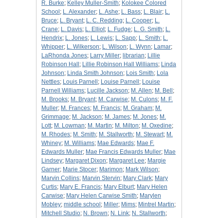
R. Burke
;
Kelley Muller-Smith
;
Kolokee Colored
School
;
L. Alexander
;
L. Ashe
;
L. Bass
;
L. Blair
;
L.
Bruce
;
L. Bryant
;
L. C. Redding
;
L. Cooper
;
L.
Crane
;
L. Davis
;
L. Elliot
;
L. Fudge
;
L. G. Smith
;
L.
Hendrix
;
L. Jones
;
L. Lewis
;
L. Sapp
;
L. Smith
;
L.
Whipper
;
L. Wilkerson
;
L. Wilson
;
L. Wynn
;
Lamar
;
LaRhonda Jones
;
Larry Miller
;
librarian
;
Lillie
Robinson Hall
;
Lillie Robinson Hall Williams
;
Linda
Johnson
;
Linda Smith Johnson
;
Lois Smith
;
Lola
Nettles
;
Louis Parnell
;
Louise Parnell
;
Louise
Parnell Williams
;
Lucille Jackson
;
M. Allen
;
M. Bell
;
M. Brooks
;
M. Bryant
;
M. Carwise
;
M. Culons
;
M. F.
Muller
;
M. Frances
;
M. Francis
;
M. Graham
;
M.
Grimmage
;
M. Jackson
;
M. James
;
M. Jones
;
M.
Lott
;
M. Lowman
;
M. Martin
;
M. Milton
;
M. Oxedine
;
M. Rhodes
;
M. Smith
;
M. Stallworth
;
M. Stewart
;
M.
Whiney
;
M. Williams
;
Mae Edwards
;
Mae F.
Edwards Muller
;
Mae Francis Edwards Muller
;
Mae
Lindsey
;
Margaret Dixon
;
Margaret Lee
;
Margie
Garner
;
Marie Stocer
;
Marimon
;
Mark Wilson
;
Marvin Collins
;
Marvin Stervin
;
Mary Clark
;
Mary
Curtis
;
Mary E. Francis
;
Mary Elburt
;
Mary Helen
Carwise
;
Mary Helen Carwise Smith
;
Marylen
Mobley
;
middle school
;
Miller
;
Mims
;
Mintrel Martin
;
Mitchell Studio
;
N. Brown
;
N. Link
;
N. Stallworth
;