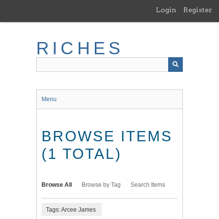
Skip
Login
Register
to
main
content
RICHES
Menu
BROWSE ITEMS
(1 TOTAL)
Browse All
Browse by Tag
Search Items
Tags: Arcee James