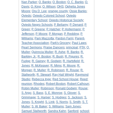
Nan Parker
;
O. Banks
;
O. Boston
;
O. C. Banks
;
O.
Davis
;
O. King
;
O. Wilson
;
OHS
;
Ophelia Jones
Moore
;
Ora D. Lee
;
orange county
;
Ossie Banks
;
Oviedo
;
Oviedo Colored School
;
Oviedo
Elementary School
;
Oviedo Historical Society
;
Oviedo Negro Schools
;
P. Bellamy
;
P. Denard
;
P.
Green
;
P. Greene
;
P. Hatcher
;
P. Hollermann
;
P.
Jefferson
;
P. Moore
;
P. Morgan
;
P. Redding
;
P.
Williams
;
Pam Mazzotta
;
Pardon Farm
;
Parent-
Teacher Association
;
Park's Grocery
;
Paul Laws
;
Pearl Sermons
;
Praise Dancers
;
principal
;
PTA
;
Q.
Muller
;
Quinncia Muller
;
R. Ashe
;
R. Banks
;
R.
Barkley, Jr.
;
R. Boston
;
R. Bush
;
R. Figures
;
R.
Fudge
;
R. Gainey
;
R. Godwin
;
R. Hartsfield
;
R.
Jones
;
R. McKeaver
;
R. Mims
;
R. Moore
;
R.
Morgan
;
R. Muller
;
R. Robinson
;
R. Rouse
;
R.
Stallworth
;
R. Stewart
;
Ray Hall Wright
;
Raymond
Studio
;
Rebecca Inge
;
Red School House
;
Reed
;
reunion
;
Rhodes
;
Robert Boston
;
Robert Calhoun
;
Robin Muller
;
Robinson
;
Ronald Godwin
;
Rouse
;
S. Argo
;
S. Bass
;
S. E. Monroe
;
S. Glover
;
S.
Grimmage
;
S. Harper
;
S. Hodges
;
S. Jackson
;
S.
Jones
;
S. Knight
;
S. Link
;
S. Norris
;
S. Smith
;
S. T.
Muller
;
S. W. Baker
;
S. Williams
;
Sam Jones
;
Samuel Stallworth
;
Sandra Kahn
;
Sanford
;
school
;