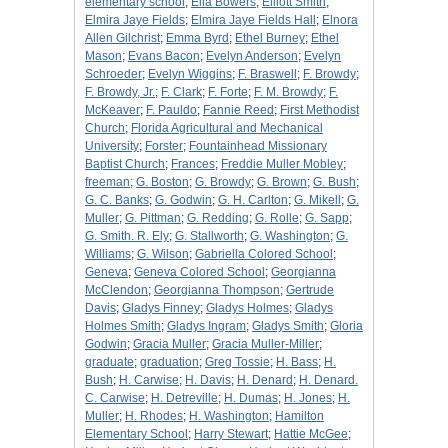
elementary school
;
Ella Bowers
;
Elliott Smith
;
Elmira Jaye Fields
;
Elmira Jaye Fields Hall
;
Elnora
Allen Gilchrist
;
Emma Byrd
;
Ethel Burney
;
Ethel
Mason
;
Evans Bacon
;
Evelyn Anderson
;
Evelyn
Schroeder
;
Evelyn Wiggins
;
F. Braswell
;
F. Browdy
;
F. Browdy, Jr.
;
F. Clark
;
F. Forte
;
F. M. Browdy
;
F.
McKeaver
;
F. Pauldo
;
Fannie Reed
;
First Methodist
Church
;
Florida Agricultural and Mechanical
University
;
Forster
;
Fountainhead Missionary
Baptist Church
;
Frances
;
Freddie Muller Mobley
;
freeman
;
G. Boston
;
G. Browdy
;
G. Brown
;
G. Bush
;
G. C. Banks
;
G. Godwin
;
G. H. Carlton
;
G. Mikell
;
G.
Muller
;
G. Pittman
;
G. Redding
;
G. Rolle
;
G. Sapp
;
G. Smith. R. Ely
;
G. Stallworth
;
G. Washington
;
G.
Williams
;
G. Wilson
;
Gabriella Colored School
;
Geneva
;
Geneva Colored School
;
Georgianna
McClendon
;
Georgianna Thompson
;
Gertrude
Davis
;
Gladys Finney
;
Gladys Holmes
;
Gladys
Holmes Smith
;
Gladys Ingram
;
Gladys Smith
;
Gloria
Godwin
;
Gracia Muller
;
Gracia Muller-Miller
;
graduate
;
graduation
;
Greg Tossie
;
H. Bass
;
H.
Bush
;
H. Carwise
;
H. Davis
;
H. Denard
;
H. Denard.
C. Carwise
;
H. Detreville
;
H. Dumas
;
H. Jones
;
H.
Muller
;
H. Rhodes
;
H. Washington
;
Hamilton
Elementary School
;
Harry Stewart
;
Hattie McGee
;