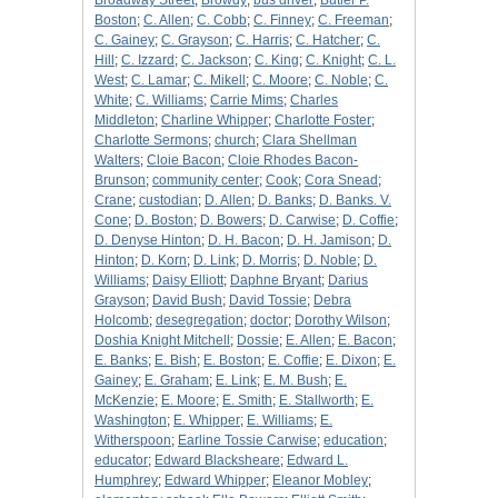
Broadway Street
;
Browdy
;
bus driver
;
Butler P.
Boston
;
C. Allen
;
C. Cobb
;
C. Finney
;
C. Freeman
;
C. Gainey
;
C. Grayson
;
C. Harris
;
C. Hatcher
;
C.
Hill
;
C. Izzard
;
C. Jackson
;
C. King
;
C. Knight
;
C. L.
West
;
C. Lamar
;
C. Mikell
;
C. Moore
;
C. Noble
;
C.
White
;
C. Williams
;
Carrie Mims
;
Charles
Middleton
;
Charline Whipper
;
Charlotte Foster
;
Charlotte Sermons
;
church
;
Clara Shellman
Walters
;
Cloie Bacon
;
Cloie Rhodes Bacon-
Brunson
;
community center
;
Cook
;
Cora Snead
;
Crane
;
custodian
;
D. Allen
;
D. Banks
;
D. Banks. V.
Cone
;
D. Boston
;
D. Bowers
;
D. Carwise
;
D. Coffie
;
D. Denyse Hinton
;
D. H. Bacon
;
D. H. Jamison
;
D.
Hinton
;
D. Korn
;
D. Link
;
D. Morris
;
D. Noble
;
D.
Williams
;
Daisy Elliott
;
Daphne Bryant
;
Darius
Grayson
;
David Bush
;
David Tossie
;
Debra
Holcomb
;
desegregation
;
doctor
;
Dorothy Wilson
;
Doshia Knight Mitchell
;
Dossie
;
E. Allen
;
E. Bacon
;
E. Banks
;
E. Bish
;
E. Boston
;
E. Coffie
;
E. Dixon
;
E.
Gainey
;
E. Graham
;
E. Link
;
E. M. Bush
;
E.
McKenzie
;
E. Moore
;
E. Smith
;
E. Stallworth
;
E.
Washington
;
E. Whipper
;
E. Williams
;
E.
Witherspoon
;
Earline Tossie Carwise
;
education
;
educator
;
Edward Blacksheare
;
Edward L.
Humphrey
;
Edward Whipper
;
Eleanor Mobley
;