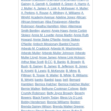
Gainey
;
A. Garrett
;
A. Goddett
;
A. Green
;
A. Harris
;
A.
J. Muller
;
A. James
;
A. Link
;
A. McKeaver
;
A. Muller
;
A. Perkins
;
A. Rouse
;
A. Whitney
;
A. Williams
;
A.
Wright
;
Academy Avenue
;
Adeline Jones
;
African
;
African American
;
Alba Finalayeon
;
Albertha
Robinson
;
Aleatha Hamilton
;
Allen
;
Altermese
Smith Bentley
;
alumni
;
Angie Haws
;
Annie Corbin
Stokes
;
Annie M. Lovette
;
Annie Martin
;
Annie Ruth
Howard
;
Annie Stoke O'Neille
;
Annie Stokes
O'Neille
;
Antioch Missionary Baptist Church
;
Arbesto M. Craddock
;
Arbesto M. Washington
;
Arbesto Muller
;
Arbesto Muller Johnson
;
Arbesto
Muller Lloyd
;
Arcee James
;
Arlene Link Hickson
;
Arthur Mae Scott
;
B-CC
;
B. Banks
;
B. Browdy
;
B.
Bush
;
B. Gainey
;
B. James
;
B. Jefferson
;
B. Jones
;
B. Knight
;
B. Lewis
;
B. McKenzie
;
B. Mims
;
B.
Pittman
;
B. Tossie
;
B. Waller
;
B. White
;
B. Williams
;
B. Wright
;
banks
;
Baptist
;
bass
;
bell
;
Bernard
Hamblen
;
Bernice Hatcher
;
Bernice Hatcher Muller
;
Bernie Walker
;
Bethune-Cookman College
;
Betty
Crumity Robinson
;
Betty Joyce Browdy
;
Beverly
Bowers
;
Black Family Today
;
Bless Us O Lord
;
Bobby Henderson
;
Bonnie Williams
;
Boston
;
Brenda Gainey Wilson
;
Brenda Walker Greene
;