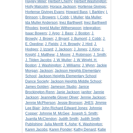
Hayley Miller
;
Herbert Cherry
;
Herbert Washington
;
Holly Malcolm
;
Horace Jackson
;
Hortense Givings
;
Hortense Givings Evans
;
Howard Bass
;
I. Barkley
;
I.
Brinson
;
I. Browers
;
I. Cobb
;
I. Muller
;
Ida Muller
;
Ida Muller Anderson
;
Inez Barthwell
;
Inez Barthwell
Rhodes
;
Ingrid Muller Witherspoon
;
integration
;
Isaac Bowers
;
J. Argo
;
J. Bass
;
J. Boston
;
J.
Browdy
;
J. Brown
;
J. Bryant
;
J. Bumont
;
J. Cobb
;
J.
E. Oxedine
;
J. Fields
;
J. H. Browdy
;
J. Hird
;
J.
Hodges
;
J. Izzard
;
J. Jackson
;
J. Jones
;
J. King
;
J.
Knight
;
J. Matthew
;
J. Moore
;
J. Robinson
;
J. Smith
;
J. Tilden Jacobs
;
J. W. Muller
;
J. W. Wright. H.
Boston
;
J. Washington
;
J. Williams
;
J. Wynn
;
Jackie
Morgan
;
Jackson
;
Jackson Heights Elementary
School
;
Jackson Heights Elementary School
Dance Society
;
Jackson Heights Middle School
;
James Golden
;
Jameson Studio
;
Janice
Brockington-Renn
;
Janie Jackson
;
janitor
;
Jannie
Jackson
;
Jeannette Glover Oliver
;
Jennie Jackson
;
Jennie McPherson
;
Jessie Bronson
;
JHES
;
Jimmie
Lee Blair
;
John Richard Edward Jones
;
Johnnie
Copper
;
Johnnie M. McGee
;
Joseph S. Smith
;
Juanita McClendon
;
Judith Smith
;
Judith Smith
Publishing
;
Julia Merritt
;
K. Ashe
;
K. Washington
;
Karen Jacobs
;
Karen Ponder
;
Kathy Denard
;
Katie