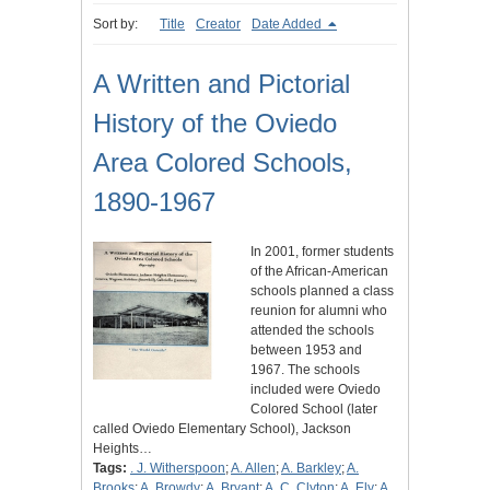
Sort by:
Title
Creator
Date Added
A Written and Pictorial
History of the Oviedo
Area Colored Schools,
1890-1967
In 2001, former students
of the African-American
schools planned a class
reunion for alumni who
attended the schools
between 1953 and
1967. The schools
included were Oviedo
Colored School (later
called Oviedo Elementary School), Jackson
Heights…
Tags:
. J. Witherspoon
;
A. Allen
;
A. Barkley
;
A.
Brooks
;
A. Browdy
;
A. Bryant
;
A. C. Clyton
;
A. Ely
;
A.