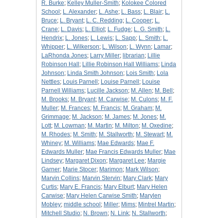
R. Burke
;
Kelley Muller-Smith
;
Kolokee Colored
School
;
L. Alexander
;
L. Ashe
;
L. Bass
;
L. Blair
;
L.
Bruce
;
L. Bryant
;
L. C. Redding
;
L. Cooper
;
L.
Crane
;
L. Davis
;
L. Elliot
;
L. Fudge
;
L. G. Smith
;
L.
Hendrix
;
L. Jones
;
L. Lewis
;
L. Sapp
;
L. Smith
;
L.
Whipper
;
L. Wilkerson
;
L. Wilson
;
L. Wynn
;
Lamar
;
LaRhonda Jones
;
Larry Miller
;
librarian
;
Lillie
Robinson Hall
;
Lillie Robinson Hall Williams
;
Linda
Johnson
;
Linda Smith Johnson
;
Lois Smith
;
Lola
Nettles
;
Louis Parnell
;
Louise Parnell
;
Louise
Parnell Williams
;
Lucille Jackson
;
M. Allen
;
M. Bell
;
M. Brooks
;
M. Bryant
;
M. Carwise
;
M. Culons
;
M. F.
Muller
;
M. Frances
;
M. Francis
;
M. Graham
;
M.
Grimmage
;
M. Jackson
;
M. James
;
M. Jones
;
M.
Lott
;
M. Lowman
;
M. Martin
;
M. Milton
;
M. Oxedine
;
M. Rhodes
;
M. Smith
;
M. Stallworth
;
M. Stewart
;
M.
Whiney
;
M. Williams
;
Mae Edwards
;
Mae F.
Edwards Muller
;
Mae Francis Edwards Muller
;
Mae
Lindsey
;
Margaret Dixon
;
Margaret Lee
;
Margie
Garner
;
Marie Stocer
;
Marimon
;
Mark Wilson
;
Marvin Collins
;
Marvin Stervin
;
Mary Clark
;
Mary
Curtis
;
Mary E. Francis
;
Mary Elburt
;
Mary Helen
Carwise
;
Mary Helen Carwise Smith
;
Marylen
Mobley
;
middle school
;
Miller
;
Mims
;
Mintrel Martin
;
Mitchell Studio
;
N. Brown
;
N. Link
;
N. Stallworth
;