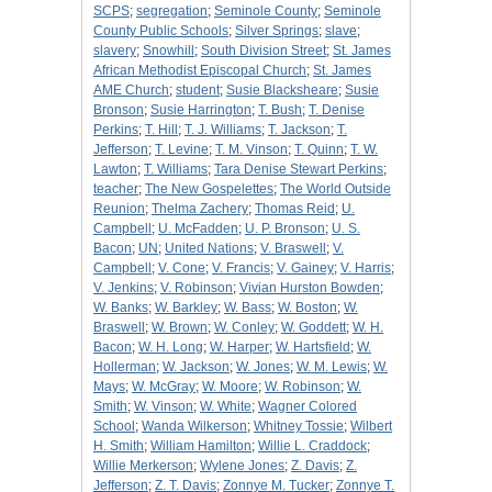
SCPS
;
segregation
;
Seminole County
;
Seminole
County Public Schools
;
Silver Springs
;
slave
;
slavery
;
Snowhill
;
South Division Street
;
St. James
African Methodist Episcopal Church
;
St. James
AME Church
;
student
;
Susie Blacksheare
;
Susie
Bronson
;
Susie Harrington
;
T. Bush
;
T. Denise
Perkins
;
T. Hill
;
T. J. Williams
;
T. Jackson
;
T.
Jefferson
;
T. Levine
;
T. M. Vinson
;
T. Quinn
;
T. W.
Lawton
;
T. Williams
;
Tara Denise Stewart Perkins
;
teacher
;
The New Gospelettes
;
The World Outside
Reunion
;
Thelma Zachery
;
Thomas Reid
;
U.
Campbell
;
U. McFadden
;
U. P. Bronson
;
U. S.
Bacon
;
UN
;
United Nations
;
V. Braswell
;
V.
Campbell
;
V. Cone
;
V. Francis
;
V. Gainey
;
V. Harris
;
V. Jenkins
;
V. Robinson
;
Vivian Hurston Bowden
;
W. Banks
;
W. Barkley
;
W. Bass
;
W. Boston
;
W.
Braswell
;
W. Brown
;
W. Conley
;
W. Goddett
;
W. H.
Bacon
;
W. H. Long
;
W. Harper
;
W. Hartsfield
;
W.
Hollerman
;
W. Jackson
;
W. Jones
;
W. M. Lewis
;
W.
Mays
;
W. McGray
;
W. Moore
;
W. Robinson
;
W.
Smith
;
W. Vinson
;
W. White
;
Wagner Colored
School
;
Wanda Wilkerson
;
Whitney Tossie
;
Wilbert
H. Smith
;
William Hamilton
;
Willie L. Craddock
;
Willie Merkerson
;
Wylene Jones
;
Z. Davis
;
Z.
Jefferson
;
Z. T. Davis
;
Zonnye M. Tucker
;
Zonnye T.