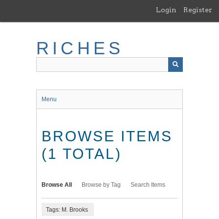
Skip
Login
Register
to
main
content
RICHES
Menu
BROWSE ITEMS
(1 TOTAL)
Browse All
Browse by Tag
Search Items
Tags: M. Brooks