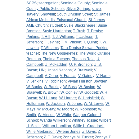
SCPS
;
segregation
;
Seminole County
;
Seminole
County Public Schools
;
Silver Springs
;
slave
;
slavery
;
Snowhill
;
South Division Street
;
St. James
African Methodist Episcopal Church
;
St. James
AME Church
;
student
;
Susie Blacksheare
;
Susie
Bronson
;
Susie Harrington
;
T. Bush
;
T. Denise
Perkins
;
T. Hill
;
T. J. Williams
;
T. Jackson
;
T.
Jefferson
;
T. Levine
;
T. M. Vinson
;
T. Quinn
;
T. W.
Lawton
;
T. Williams
;
Tara Denise Stewart Perkins
;
teacher
;
The New Gospelettes
;
The World Outside
Reunion
;
Thelma Zachery
;
Thomas Reid
;
U.
Campbell
;
U. McFadden
;
U. P. Bronson
;
U. S.
Bacon
;
UN
;
United Nations
;
V. Braswell
;
V.
Campbell
;
V. Cone
;
V. Francis
;
V. Gainey
;
V. Harris
;
V. Jenkins
;
V. Robinson
;
Vivian Hurston Bowden
;
W. Banks
;
W. Barkley
;
W. Bass
;
W. Boston
;
W.
Braswell
;
W. Brown
;
W. Conley
;
W. Goddett
;
W. H.
Bacon
;
W. H. Long
;
W. Harper
;
W. Hartsfield
;
W.
Hollerman
;
W. Jackson
;
W. Jones
;
W. M. Lewis
;
W.
Mays
;
W. McGray
;
W. Moore
;
W. Robinson
;
W.
Smith
;
W. Vinson
;
W. White
;
Wagner Colored
School
;
Wanda Wilkerson
;
Whitney Tossie
;
Wilbert
H. Smith
;
William Hamilton
;
Willie L. Craddock
;
Willie Merkerson
;
Wylene Jones
;
Z. Davis
;
Z.
Jefferson
;
Z. T. Davis
;
Zonnye M. Tucker
;
Zonnye T.