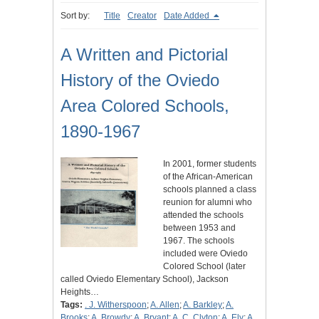
Sort by:
Title
Creator
Date Added
A Written and Pictorial
History of the Oviedo
Area Colored Schools,
1890-1967
In 2001, former students
of the African-American
schools planned a class
reunion for alumni who
attended the schools
between 1953 and
1967. The schools
included were Oviedo
Colored School (later
called Oviedo Elementary School), Jackson
Heights…
Tags:
. J. Witherspoon
;
A. Allen
;
A. Barkley
;
A.
Brooks
;
A. Browdy
;
A. Bryant
;
A. C. Clyton
;
A. Ely
;
A.