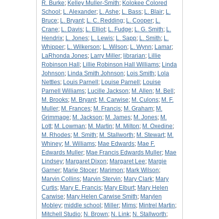
R. Burke
;
Kelley Muller-Smith
;
Kolokee Colored
School
;
L. Alexander
;
L. Ashe
;
L. Bass
;
L. Blair
;
L.
Bruce
;
L. Bryant
;
L. C. Redding
;
L. Cooper
;
L.
Crane
;
L. Davis
;
L. Elliot
;
L. Fudge
;
L. G. Smith
;
L.
Hendrix
;
L. Jones
;
L. Lewis
;
L. Sapp
;
L. Smith
;
L.
Whipper
;
L. Wilkerson
;
L. Wilson
;
L. Wynn
;
Lamar
;
LaRhonda Jones
;
Larry Miller
;
librarian
;
Lillie
Robinson Hall
;
Lillie Robinson Hall Williams
;
Linda
Johnson
;
Linda Smith Johnson
;
Lois Smith
;
Lola
Nettles
;
Louis Parnell
;
Louise Parnell
;
Louise
Parnell Williams
;
Lucille Jackson
;
M. Allen
;
M. Bell
;
M. Brooks
;
M. Bryant
;
M. Carwise
;
M. Culons
;
M. F.
Muller
;
M. Frances
;
M. Francis
;
M. Graham
;
M.
Grimmage
;
M. Jackson
;
M. James
;
M. Jones
;
M.
Lott
;
M. Lowman
;
M. Martin
;
M. Milton
;
M. Oxedine
;
M. Rhodes
;
M. Smith
;
M. Stallworth
;
M. Stewart
;
M.
Whiney
;
M. Williams
;
Mae Edwards
;
Mae F.
Edwards Muller
;
Mae Francis Edwards Muller
;
Mae
Lindsey
;
Margaret Dixon
;
Margaret Lee
;
Margie
Garner
;
Marie Stocer
;
Marimon
;
Mark Wilson
;
Marvin Collins
;
Marvin Stervin
;
Mary Clark
;
Mary
Curtis
;
Mary E. Francis
;
Mary Elburt
;
Mary Helen
Carwise
;
Mary Helen Carwise Smith
;
Marylen
Mobley
;
middle school
;
Miller
;
Mims
;
Mintrel Martin
;
Mitchell Studio
;
N. Brown
;
N. Link
;
N. Stallworth
;