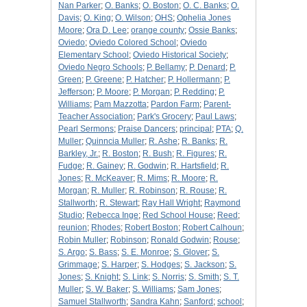
Nan Parker
;
O. Banks
;
O. Boston
;
O. C. Banks
;
O.
Davis
;
O. King
;
O. Wilson
;
OHS
;
Ophelia Jones
Moore
;
Ora D. Lee
;
orange county
;
Ossie Banks
;
Oviedo
;
Oviedo Colored School
;
Oviedo
Elementary School
;
Oviedo Historical Society
;
Oviedo Negro Schools
;
P. Bellamy
;
P. Denard
;
P.
Green
;
P. Greene
;
P. Hatcher
;
P. Hollermann
;
P.
Jefferson
;
P. Moore
;
P. Morgan
;
P. Redding
;
P.
Williams
;
Pam Mazzotta
;
Pardon Farm
;
Parent-
Teacher Association
;
Park's Grocery
;
Paul Laws
;
Pearl Sermons
;
Praise Dancers
;
principal
;
PTA
;
Q.
Muller
;
Quinncia Muller
;
R. Ashe
;
R. Banks
;
R.
Barkley, Jr.
;
R. Boston
;
R. Bush
;
R. Figures
;
R.
Fudge
;
R. Gainey
;
R. Godwin
;
R. Hartsfield
;
R.
Jones
;
R. McKeaver
;
R. Mims
;
R. Moore
;
R.
Morgan
;
R. Muller
;
R. Robinson
;
R. Rouse
;
R.
Stallworth
;
R. Stewart
;
Ray Hall Wright
;
Raymond
Studio
;
Rebecca Inge
;
Red School House
;
Reed
;
reunion
;
Rhodes
;
Robert Boston
;
Robert Calhoun
;
Robin Muller
;
Robinson
;
Ronald Godwin
;
Rouse
;
S. Argo
;
S. Bass
;
S. E. Monroe
;
S. Glover
;
S.
Grimmage
;
S. Harper
;
S. Hodges
;
S. Jackson
;
S.
Jones
;
S. Knight
;
S. Link
;
S. Norris
;
S. Smith
;
S. T.
Muller
;
S. W. Baker
;
S. Williams
;
Sam Jones
;
Samuel Stallworth
;
Sandra Kahn
;
Sanford
;
school
;