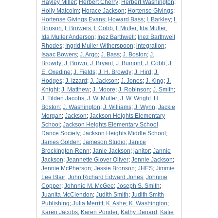
Hayley Miller
;
Herbert Cherry
;
Herbert Washington
;
Holly Malcolm
;
Horace Jackson
;
Hortense Givings
;
Hortense Givings Evans
;
Howard Bass
;
I. Barkley
;
I.
Brinson
;
I. Browers
;
I. Cobb
;
I. Muller
;
Ida Muller
;
Ida Muller Anderson
;
Inez Barthwell
;
Inez Barthwell
Rhodes
;
Ingrid Muller Witherspoon
;
integration
;
Isaac Bowers
;
J. Argo
;
J. Bass
;
J. Boston
;
J.
Browdy
;
J. Brown
;
J. Bryant
;
J. Bumont
;
J. Cobb
;
J.
E. Oxedine
;
J. Fields
;
J. H. Browdy
;
J. Hird
;
J.
Hodges
;
J. Izzard
;
J. Jackson
;
J. Jones
;
J. King
;
J.
Knight
;
J. Matthew
;
J. Moore
;
J. Robinson
;
J. Smith
;
J. Tilden Jacobs
;
J. W. Muller
;
J. W. Wright. H.
Boston
;
J. Washington
;
J. Williams
;
J. Wynn
;
Jackie
Morgan
;
Jackson
;
Jackson Heights Elementary
School
;
Jackson Heights Elementary School
Dance Society
;
Jackson Heights Middle School
;
James Golden
;
Jameson Studio
;
Janice
Brockington-Renn
;
Janie Jackson
;
janitor
;
Jannie
Jackson
;
Jeannette Glover Oliver
;
Jennie Jackson
;
Jennie McPherson
;
Jessie Bronson
;
JHES
;
Jimmie
Lee Blair
;
John Richard Edward Jones
;
Johnnie
Copper
;
Johnnie M. McGee
;
Joseph S. Smith
;
Juanita McClendon
;
Judith Smith
;
Judith Smith
Publishing
;
Julia Merritt
;
K. Ashe
;
K. Washington
;
Karen Jacobs
;
Karen Ponder
;
Kathy Denard
;
Katie