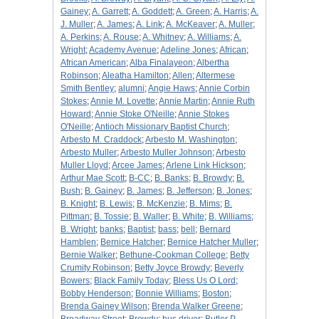
Gainey
;
A. Garrett
;
A. Goddett
;
A. Green
;
A. Harris
;
A.
J. Muller
;
A. James
;
A. Link
;
A. McKeaver
;
A. Muller
;
A. Perkins
;
A. Rouse
;
A. Whitney
;
A. Williams
;
A.
Wright
;
Academy Avenue
;
Adeline Jones
;
African
;
African American
;
Alba Finalayeon
;
Albertha
Robinson
;
Aleatha Hamilton
;
Allen
;
Altermese
Smith Bentley
;
alumni
;
Angie Haws
;
Annie Corbin
Stokes
;
Annie M. Lovette
;
Annie Martin
;
Annie Ruth
Howard
;
Annie Stoke O'Neille
;
Annie Stokes
O'Neille
;
Antioch Missionary Baptist Church
;
Arbesto M. Craddock
;
Arbesto M. Washington
;
Arbesto Muller
;
Arbesto Muller Johnson
;
Arbesto
Muller Lloyd
;
Arcee James
;
Arlene Link Hickson
;
Arthur Mae Scott
;
B-CC
;
B. Banks
;
B. Browdy
;
B.
Bush
;
B. Gainey
;
B. James
;
B. Jefferson
;
B. Jones
;
B. Knight
;
B. Lewis
;
B. McKenzie
;
B. Mims
;
B.
Pittman
;
B. Tossie
;
B. Waller
;
B. White
;
B. Williams
;
B. Wright
;
banks
;
Baptist
;
bass
;
bell
;
Bernard
Hamblen
;
Bernice Hatcher
;
Bernice Hatcher Muller
;
Bernie Walker
;
Bethune-Cookman College
;
Betty
Crumity Robinson
;
Betty Joyce Browdy
;
Beverly
Bowers
;
Black Family Today
;
Bless Us O Lord
;
Bobby Henderson
;
Bonnie Williams
;
Boston
;
Brenda Gainey Wilson
;
Brenda Walker Greene
;