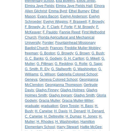
elementary school
;
Ella Bowers
;
Elliott Smith
;
Elmira Jaye Fields
;
Elmira Jaye Fields Hall
;
Elnora
Allen Gilchrist
;
Emma Byrd
;
Ethel Burney
;
Ethel
Mason
;
Evans Bacon
;
Evelyn Anderson
;
Evelyn
Schroeder
;
Evelyn Wiggins
;
F. Braswell
;
F. Browdy
;
F. Browdy, Jr.
;
F. Clark
;
F. Forte
;
F. M. Browdy
;
F.
McKeaver
;
F. Pauldo
;
Fannie Reed
;
First Methodist
Church
;
Florida Agricultural and Mechanical
University
;
Forster
;
Fountainhead Missionary
Baptist Church
;
Frances
;
Freddie Muller Mobley
;
freeman
;
G. Boston
;
G. Browdy
;
G. Brown
;
G. Bush
;
G. C. Banks
;
G. Godwin
;
G. H. Carlton
;
G. Mikell
;
G.
Muller
;
G. Pittman
;
G. Redding
;
G. Rolle
;
G. Sapp
;
G. Smith. R. Ely
;
G. Stallworth
;
G. Washington
;
G.
Williams
;
G. Wilson
;
Gabriella Colored School
;
Geneva
;
Geneva Colored School
;
Georgianna
McClendon
;
Georgianna Thompson
;
Gertrude
Davis
;
Gladys Finney
;
Gladys Holmes
;
Gladys
Holmes Smith
;
Gladys Ingram
;
Gladys Smith
;
Gloria
Godwin
;
Gracia Muller
;
Gracia Muller-Miller
;
graduate
;
graduation
;
Greg Tossie
;
H. Bass
;
H.
Bush
;
H. Carwise
;
H. Davis
;
H. Denard
;
H. Denard.
C. Carwise
;
H. Detreville
;
H. Dumas
;
H. Jones
;
H.
Muller
;
H. Rhodes
;
H. Washington
;
Hamilton
Elementary School
;
Harry Stewart
;
Hattie McGee
;