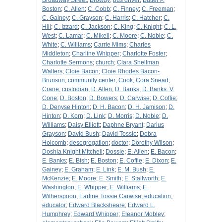
Broadway Street
;
Browdy
;
bus driver
;
Butler P.
Boston
;
C. Allen
;
C. Cobb
;
C. Finney
;
C. Freeman
;
C. Gainey
;
C. Grayson
;
C. Harris
;
C. Hatcher
;
C.
Hill
;
C. Izzard
;
C. Jackson
;
C. King
;
C. Knight
;
C. L.
West
;
C. Lamar
;
C. Mikell
;
C. Moore
;
C. Noble
;
C.
White
;
C. Williams
;
Carrie Mims
;
Charles
Middleton
;
Charline Whipper
;
Charlotte Foster
;
Charlotte Sermons
;
church
;
Clara Shellman
Walters
;
Cloie Bacon
;
Cloie Rhodes Bacon-
Brunson
;
community center
;
Cook
;
Cora Snead
;
Crane
;
custodian
;
D. Allen
;
D. Banks
;
D. Banks. V.
Cone
;
D. Boston
;
D. Bowers
;
D. Carwise
;
D. Coffie
;
D. Denyse Hinton
;
D. H. Bacon
;
D. H. Jamison
;
D.
Hinton
;
D. Korn
;
D. Link
;
D. Morris
;
D. Noble
;
D.
Williams
;
Daisy Elliott
;
Daphne Bryant
;
Darius
Grayson
;
David Bush
;
David Tossie
;
Debra
Holcomb
;
desegregation
;
doctor
;
Dorothy Wilson
;
Doshia Knight Mitchell
;
Dossie
;
E. Allen
;
E. Bacon
;
E. Banks
;
E. Bish
;
E. Boston
;
E. Coffie
;
E. Dixon
;
E.
Gainey
;
E. Graham
;
E. Link
;
E. M. Bush
;
E.
McKenzie
;
E. Moore
;
E. Smith
;
E. Stallworth
;
E.
Washington
;
E. Whipper
;
E. Williams
;
E.
Witherspoon
;
Earline Tossie Carwise
;
education
;
educator
;
Edward Blacksheare
;
Edward L.
Humphrey
;
Edward Whipper
;
Eleanor Mobley
;