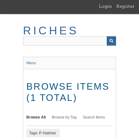
Skip
Login
Register
to
main
content
RICHES
Menu
BROWSE ITEMS
(1 TOTAL)
Browse All
Browse by Tag
Search Items
Tags: P. Hatcher