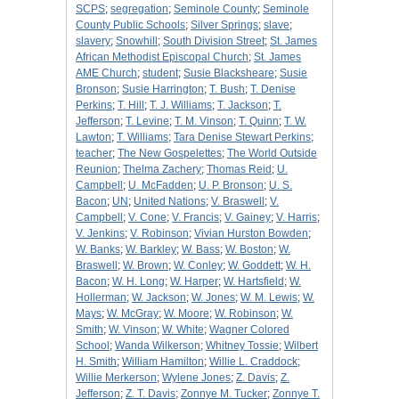
SCPS
;
segregation
;
Seminole County
;
Seminole
County Public Schools
;
Silver Springs
;
slave
;
slavery
;
Snowhill
;
South Division Street
;
St. James
African Methodist Episcopal Church
;
St. James
AME Church
;
student
;
Susie Blacksheare
;
Susie
Bronson
;
Susie Harrington
;
T. Bush
;
T. Denise
Perkins
;
T. Hill
;
T. J. Williams
;
T. Jackson
;
T.
Jefferson
;
T. Levine
;
T. M. Vinson
;
T. Quinn
;
T. W.
Lawton
;
T. Williams
;
Tara Denise Stewart Perkins
;
teacher
;
The New Gospelettes
;
The World Outside
Reunion
;
Thelma Zachery
;
Thomas Reid
;
U.
Campbell
;
U. McFadden
;
U. P. Bronson
;
U. S.
Bacon
;
UN
;
United Nations
;
V. Braswell
;
V.
Campbell
;
V. Cone
;
V. Francis
;
V. Gainey
;
V. Harris
;
V. Jenkins
;
V. Robinson
;
Vivian Hurston Bowden
;
W. Banks
;
W. Barkley
;
W. Bass
;
W. Boston
;
W.
Braswell
;
W. Brown
;
W. Conley
;
W. Goddett
;
W. H.
Bacon
;
W. H. Long
;
W. Harper
;
W. Hartsfield
;
W.
Hollerman
;
W. Jackson
;
W. Jones
;
W. M. Lewis
;
W.
Mays
;
W. McGray
;
W. Moore
;
W. Robinson
;
W.
Smith
;
W. Vinson
;
W. White
;
Wagner Colored
School
;
Wanda Wilkerson
;
Whitney Tossie
;
Wilbert
H. Smith
;
William Hamilton
;
Willie L. Craddock
;
Willie Merkerson
;
Wylene Jones
;
Z. Davis
;
Z.
Jefferson
;
Z. T. Davis
;
Zonnye M. Tucker
;
Zonnye T.