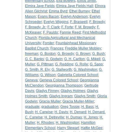
elementary school
;
Ella Bowers
;
Elliott Smith
;
Elmira Jaye Fields
;
Elmira Jaye Fields Hall
;
Elnora
Allen Gilchrist
;
Emma Byrd
;
Ethel Burney
;
Ethel
Mason
;
Evans Bacon
;
Evelyn Anderson
;
Evelyn
Schroeder
;
Evelyn Wiggins
;
F. Braswell
;
F. Browdy
;
F. Browdy, Jr.
;
F. Clark
;
F. Forte
;
F. M. Browdy
;
F.
McKeaver
;
F. Pauldo
;
Fannie Reed
;
First Methodist
Church
;
Florida Agricultural and Mechanical
University
;
Forster
;
Fountainhead Missionary
Baptist Church
;
Frances
;
Freddie Muller Mobley
;
freeman
;
G. Boston
;
G. Browdy
;
G. Brown
;
G. Bush
;
G. C. Banks
;
G. Godwin
;
G. H. Carlton
;
G. Mikell
;
G.
Muller
;
G. Pittman
;
G. Redding
;
G. Rolle
;
G. Sapp
;
G. Smith. R. Ely
;
G. Stallworth
;
G. Washington
;
G.
Williams
;
G. Wilson
;
Gabriella Colored School
;
Geneva
;
Geneva Colored School
;
Georgianna
McClendon
;
Georgianna Thompson
;
Gertrude
Davis
;
Gladys Finney
;
Gladys Holmes
;
Gladys
Holmes Smith
;
Gladys Ingram
;
Gladys Smith
;
Gloria
Godwin
;
Gracia Muller
;
Gracia Muller-Miller
;
graduate
;
graduation
;
Greg Tossie
;
H. Bass
;
H.
Bush
;
H. Carwise
;
H. Davis
;
H. Denard
;
H. Denard.
C. Carwise
;
H. Detreville
;
H. Dumas
;
H. Jones
;
H.
Muller
;
H. Rhodes
;
H. Washington
;
Hamilton
Elementary School
;
Harry Stewart
;
Hattie McGee
;