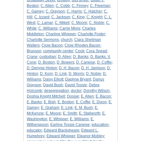
Broadway Street
;
Browdy
;
bus driver
;
Butler P.
Boston
;
C. Allen
;
C. Cobb
;
C. Finney
;
C. Freeman
;
C. Gainey
;
C. Grayson
;
C. Harris
;
C. Hatcher
;
C.
Hill
;
C. Izzard
;
C. Jackson
;
C. King
;
C. Knight
;
C. L.
West
;
C. Lamar
;
C. Mikell
;
C. Moore
;
C. Noble
;
C.
White
;
C. Williams
;
Carrie Mims
;
Charles
Middleton
;
Charline Whipper
;
Charlotte Foster
;
Charlotte Sermons
;
church
;
Clara Shellman
Walters
;
Cloie Bacon
;
Cloie Rhodes Bacon-
Brunson
;
community center
;
Cook
;
Cora Snead
;
Crane
;
custodian
;
D. Allen
;
D. Banks
;
D. Banks. V.
Cone
;
D. Boston
;
D. Bowers
;
D. Carwise
;
D. Coffie
;
D. Denyse Hinton
;
D. H. Bacon
;
D. H. Jamison
;
D.
Hinton
;
D. Korn
;
D. Link
;
D. Morris
;
D. Noble
;
D.
Williams
;
Daisy Elliott
;
Daphne Bryant
;
Darius
Grayson
;
David Bush
;
David Tossie
;
Debra
Holcomb
;
desegregation
;
doctor
;
Dorothy Wilson
;
Doshia Knight Mitchell
;
Dossie
;
E. Allen
;
E. Bacon
;
E. Banks
;
E. Bish
;
E. Boston
;
E. Coffie
;
E. Dixon
;
E.
Gainey
;
E. Graham
;
E. Link
;
E. M. Bush
;
E.
McKenzie
;
E. Moore
;
E. Smith
;
E. Stallworth
;
E.
Washington
;
E. Whipper
;
E. Williams
;
E.
Witherspoon
;
Earline Tossie Carwise
;
education
;
educator
;
Edward Blacksheare
;
Edward L.
Humphrey
;
Edward Whipper
;
Eleanor Mobley
;