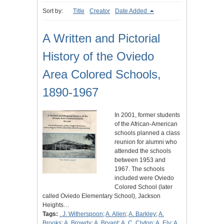
Sort by:
Title
Creator
Date Added
A Written and Pictorial
History of the Oviedo
Area Colored Schools,
1890-1967
In 2001, former students
of the African-American
schools planned a class
reunion for alumni who
attended the schools
between 1953 and
1967. The schools
included were Oviedo
Colored School (later
called Oviedo Elementary School), Jackson
Heights…
Tags:
. J. Witherspoon
;
A. Allen
;
A. Barkley
;
A.
Brooks
;
A. Browdy
;
A. Bryant
;
A. C. Clyton
;
A. Ely
;
A.