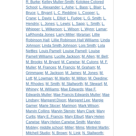
R. Burke
;
Kelley Muller-Smith
;
Kolokee Colored
School
;
L. Alexander
;
L. Ashe
;
L. Bass
;
L. Blair
;
L.
Bruce
;
L. Bryant
;
L. C. Redding
;
L. Cooper
;
L.
Crane
;
L. Davis
;
L. Elliot
;
L. Fudge
;
L. G. Smith
;
L.
Hendrix
;
L. Jones
;
L. Lewis
;
L. Sapp
;
L. Smith
;
L.
Whipper
;
L. Wilkerson
;
L. Wilson
;
L. Wynn
;
Lamar
;
LaRhonda Jones
;
Larry Miller
;
librarian
;
Lillie
Robinson Hall
;
Lillie Robinson Hall Williams
;
Linda
Johnson
;
Linda Smith Johnson
;
Lois Smith
;
Lola
Nettles
;
Louis Parnell
;
Louise Parnell
;
Louise
Parnell Williams
;
Lucille Jackson
;
M. Allen
;
M. Bell
;
M. Brooks
;
M. Bryant
;
M. Carwise
;
M. Culons
;
M. F.
Muller
;
M. Frances
;
M. Francis
;
M. Graham
;
M.
Grimmage
;
M. Jackson
;
M. James
;
M. Jones
;
M.
Lott
;
M. Lowman
;
M. Martin
;
M. Milton
;
M. Oxedine
;
M. Rhodes
;
M. Smith
;
M. Stallworth
;
M. Stewart
;
M.
Whiney
;
M. Williams
;
Mae Edwards
;
Mae F.
Edwards Muller
;
Mae Francis Edwards Muller
;
Mae
Lindsey
;
Margaret Dixon
;
Margaret Lee
;
Margie
Garner
;
Marie Stocer
;
Marimon
;
Mark Wilson
;
Marvin Collins
;
Marvin Stervin
;
Mary Clark
;
Mary
Curtis
;
Mary E. Francis
;
Mary Elburt
;
Mary Helen
Carwise
;
Mary Helen Carwise Smith
;
Marylen
Mobley
;
middle school
;
Miller
;
Mims
;
Mintrel Martin
;
Mitchell Studio
;
N. Brown
;
N. Link
;
N. Stallworth
;