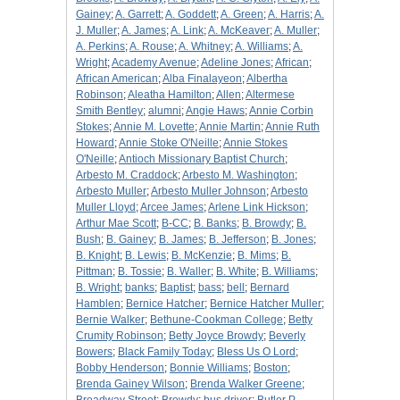
Gainey
;
A. Garrett
;
A. Goddett
;
A. Green
;
A. Harris
;
A.
J. Muller
;
A. James
;
A. Link
;
A. McKeaver
;
A. Muller
;
A. Perkins
;
A. Rouse
;
A. Whitney
;
A. Williams
;
A.
Wright
;
Academy Avenue
;
Adeline Jones
;
African
;
African American
;
Alba Finalayeon
;
Albertha
Robinson
;
Aleatha Hamilton
;
Allen
;
Altermese
Smith Bentley
;
alumni
;
Angie Haws
;
Annie Corbin
Stokes
;
Annie M. Lovette
;
Annie Martin
;
Annie Ruth
Howard
;
Annie Stoke O'Neille
;
Annie Stokes
O'Neille
;
Antioch Missionary Baptist Church
;
Arbesto M. Craddock
;
Arbesto M. Washington
;
Arbesto Muller
;
Arbesto Muller Johnson
;
Arbesto
Muller Lloyd
;
Arcee James
;
Arlene Link Hickson
;
Arthur Mae Scott
;
B-CC
;
B. Banks
;
B. Browdy
;
B.
Bush
;
B. Gainey
;
B. James
;
B. Jefferson
;
B. Jones
;
B. Knight
;
B. Lewis
;
B. McKenzie
;
B. Mims
;
B.
Pittman
;
B. Tossie
;
B. Waller
;
B. White
;
B. Williams
;
B. Wright
;
banks
;
Baptist
;
bass
;
bell
;
Bernard
Hamblen
;
Bernice Hatcher
;
Bernice Hatcher Muller
;
Bernie Walker
;
Bethune-Cookman College
;
Betty
Crumity Robinson
;
Betty Joyce Browdy
;
Beverly
Bowers
;
Black Family Today
;
Bless Us O Lord
;
Bobby Henderson
;
Bonnie Williams
;
Boston
;
Brenda Gainey Wilson
;
Brenda Walker Greene
;