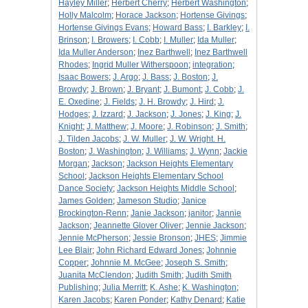
Hayley Miller
;
Herbert Cherry
;
Herbert Washington
;
Holly Malcolm
;
Horace Jackson
;
Hortense Givings
;
Hortense Givings Evans
;
Howard Bass
;
I. Barkley
;
I.
Brinson
;
I. Browers
;
I. Cobb
;
I. Muller
;
Ida Muller
;
Ida Muller Anderson
;
Inez Barthwell
;
Inez Barthwell
Rhodes
;
Ingrid Muller Witherspoon
;
integration
;
Isaac Bowers
;
J. Argo
;
J. Bass
;
J. Boston
;
J.
Browdy
;
J. Brown
;
J. Bryant
;
J. Bumont
;
J. Cobb
;
J.
E. Oxedine
;
J. Fields
;
J. H. Browdy
;
J. Hird
;
J.
Hodges
;
J. Izzard
;
J. Jackson
;
J. Jones
;
J. King
;
J.
Knight
;
J. Matthew
;
J. Moore
;
J. Robinson
;
J. Smith
;
J. Tilden Jacobs
;
J. W. Muller
;
J. W. Wright. H.
Boston
;
J. Washington
;
J. Williams
;
J. Wynn
;
Jackie
Morgan
;
Jackson
;
Jackson Heights Elementary
School
;
Jackson Heights Elementary School
Dance Society
;
Jackson Heights Middle School
;
James Golden
;
Jameson Studio
;
Janice
Brockington-Renn
;
Janie Jackson
;
janitor
;
Jannie
Jackson
;
Jeannette Glover Oliver
;
Jennie Jackson
;
Jennie McPherson
;
Jessie Bronson
;
JHES
;
Jimmie
Lee Blair
;
John Richard Edward Jones
;
Johnnie
Copper
;
Johnnie M. McGee
;
Joseph S. Smith
;
Juanita McClendon
;
Judith Smith
;
Judith Smith
Publishing
;
Julia Merritt
;
K. Ashe
;
K. Washington
;
Karen Jacobs
;
Karen Ponder
;
Kathy Denard
;
Katie