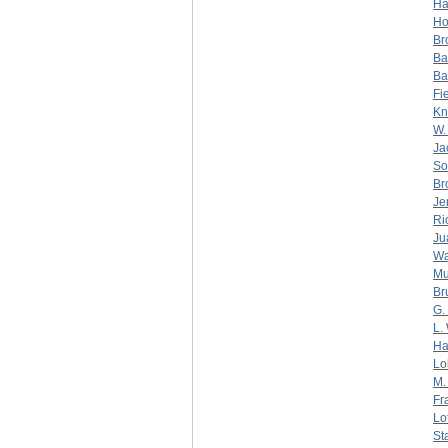
Ha
Ho
Br
Ba
Ba
Fi
Kn
W.
Ja
So
Br
Je
Ri
Ju
Wa
Mu
Br
G.
L.
Ha
Lo
M.
Fr
Lot
St