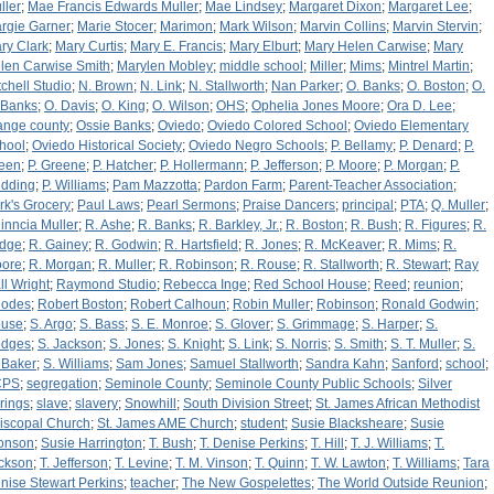
ller
;
Mae Francis Edwards Muller
;
Mae Lindsey
;
Margaret Dixon
;
Margaret Lee
;
rgie Garner
;
Marie Stocer
;
Marimon
;
Mark Wilson
;
Marvin Collins
;
Marvin Stervin
;
ry Clark
;
Mary Curtis
;
Mary E. Francis
;
Mary Elburt
;
Mary Helen Carwise
;
Mary
len Carwise Smith
;
Marylen Mobley
;
middle school
;
Miller
;
Mims
;
Mintrel Martin
;
tchell Studio
;
N. Brown
;
N. Link
;
N. Stallworth
;
Nan Parker
;
O. Banks
;
O. Boston
;
O.
 Banks
;
O. Davis
;
O. King
;
O. Wilson
;
OHS
;
Ophelia Jones Moore
;
Ora D. Lee
;
ange county
;
Ossie Banks
;
Oviedo
;
Oviedo Colored School
;
Oviedo Elementary
hool
;
Oviedo Historical Society
;
Oviedo Negro Schools
;
P. Bellamy
;
P. Denard
;
P.
een
;
P. Greene
;
P. Hatcher
;
P. Hollermann
;
P. Jefferson
;
P. Moore
;
P. Morgan
;
P.
dding
;
P. Williams
;
Pam Mazzotta
;
Pardon Farm
;
Parent-Teacher Association
;
rk's Grocery
;
Paul Laws
;
Pearl Sermons
;
Praise Dancers
;
principal
;
PTA
;
Q. Muller
;
inncia Muller
;
R. Ashe
;
R. Banks
;
R. Barkley, Jr.
;
R. Boston
;
R. Bush
;
R. Figures
;
R.
dge
;
R. Gainey
;
R. Godwin
;
R. Hartsfield
;
R. Jones
;
R. McKeaver
;
R. Mims
;
R.
ore
;
R. Morgan
;
R. Muller
;
R. Robinson
;
R. Rouse
;
R. Stallworth
;
R. Stewart
;
Ray
ll Wright
;
Raymond Studio
;
Rebecca Inge
;
Red School House
;
Reed
;
reunion
;
odes
;
Robert Boston
;
Robert Calhoun
;
Robin Muller
;
Robinson
;
Ronald Godwin
;
use
;
S. Argo
;
S. Bass
;
S. E. Monroe
;
S. Glover
;
S. Grimmage
;
S. Harper
;
S.
dges
;
S. Jackson
;
S. Jones
;
S. Knight
;
S. Link
;
S. Norris
;
S. Smith
;
S. T. Muller
;
S.
 Baker
;
S. Williams
;
Sam Jones
;
Samuel Stallworth
;
Sandra Kahn
;
Sanford
;
school
;
CPS
;
segregation
;
Seminole County
;
Seminole County Public Schools
;
Silver
rings
;
slave
;
slavery
;
Snowhill
;
South Division Street
;
St. James African Methodist
iscopal Church
;
St. James AME Church
;
student
;
Susie Blacksheare
;
Susie
onson
;
Susie Harrington
;
T. Bush
;
T. Denise Perkins
;
T. Hill
;
T. J. Williams
;
T.
ckson
;
T. Jefferson
;
T. Levine
;
T. M. Vinson
;
T. Quinn
;
T. W. Lawton
;
T. Williams
;
Tara
nise Stewart Perkins
;
teacher
;
The New Gospelettes
;
The World Outside Reunion
;