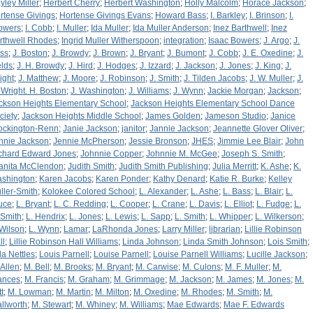
yley Miller
;
Herbert Cherry
;
Herbert Washington
;
Holly Malcolm
;
Horace Jackson
;
rtense Givings
;
Hortense Givings Evans
;
Howard Bass
;
I. Barkley
;
I. Brinson
;
I.
owers
;
I. Cobb
;
I. Muller
;
Ida Muller
;
Ida Muller Anderson
;
Inez Barthwell
;
Inez
rthwell Rhodes
;
Ingrid Muller Witherspoon
;
integration
;
Isaac Bowers
;
J. Argo
;
J.
ss
;
J. Boston
;
J. Browdy
;
J. Brown
;
J. Bryant
;
J. Bumont
;
J. Cobb
;
J. E. Oxedine
;
J.
elds
;
J. H. Browdy
;
J. Hird
;
J. Hodges
;
J. Izzard
;
J. Jackson
;
J. Jones
;
J. King
;
J.
ight
;
J. Matthew
;
J. Moore
;
J. Robinson
;
J. Smith
;
J. Tilden Jacobs
;
J. W. Muller
;
J.
 Wright. H. Boston
;
J. Washington
;
J. Williams
;
J. Wynn
;
Jackie Morgan
;
Jackson
;
ckson Heights Elementary School
;
Jackson Heights Elementary School Dance
ciety
;
Jackson Heights Middle School
;
James Golden
;
Jameson Studio
;
Janice
ockington-Renn
;
Janie Jackson
;
janitor
;
Jannie Jackson
;
Jeannette Glover Oliver
;
nnie Jackson
;
Jennie McPherson
;
Jessie Bronson
;
JHES
;
Jimmie Lee Blair
;
John
chard Edward Jones
;
Johnnie Copper
;
Johnnie M. McGee
;
Joseph S. Smith
;
anita McClendon
;
Judith Smith
;
Judith Smith Publishing
;
Julia Merritt
;
K. Ashe
;
K.
shington
;
Karen Jacobs
;
Karen Ponder
;
Kathy Denard
;
Katie R. Burke
;
Kelley
ller-Smith
;
Kolokee Colored School
;
L. Alexander
;
L. Ashe
;
L. Bass
;
L. Blair
;
L.
uce
;
L. Bryant
;
L. C. Redding
;
L. Cooper
;
L. Crane
;
L. Davis
;
L. Elliot
;
L. Fudge
;
L.
 Smith
;
L. Hendrix
;
L. Jones
;
L. Lewis
;
L. Sapp
;
L. Smith
;
L. Whipper
;
L. Wilkerson
;
 Wilson
;
L. Wynn
;
Lamar
;
LaRhonda Jones
;
Larry Miller
;
librarian
;
Lillie Robinson
ll
;
Lillie Robinson Hall Williams
;
Linda Johnson
;
Linda Smith Johnson
;
Lois Smith
;
la Nettles
;
Louis Parnell
;
Louise Parnell
;
Louise Parnell Williams
;
Lucille Jackson
;
 Allen
;
M. Bell
;
M. Brooks
;
M. Bryant
;
M. Carwise
;
M. Culons
;
M. F. Muller
;
M.
ances
;
M. Francis
;
M. Graham
;
M. Grimmage
;
M. Jackson
;
M. James
;
M. Jones
;
M.
t
;
M. Lowman
;
M. Martin
;
M. Milton
;
M. Oxedine
;
M. Rhodes
;
M. Smith
;
M.
allworth
;
M. Stewart
;
M. Whiney
;
M. Williams
;
Mae Edwards
;
Mae F. Edwards