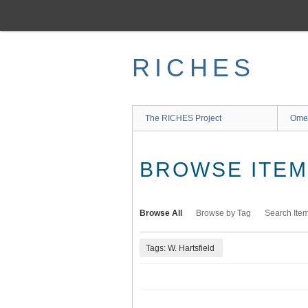
Skip
to
main
content
RICHES
The RICHES Project
Ome
BROWSE ITEMS
Browse All
Browse by Tag
Search Ite
Tags: W. Hartsfield