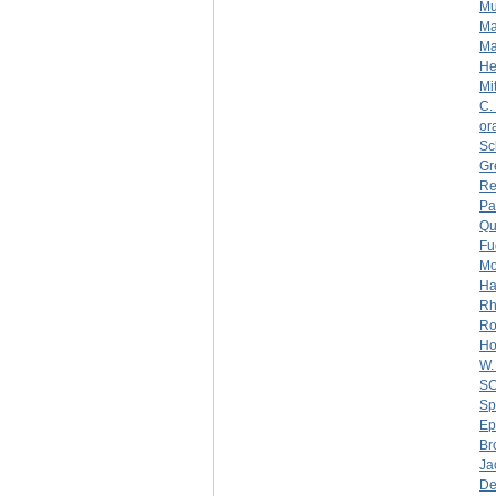
Mu
Ma
Ma
He
Mi
C.
or
Sc
Gr
Re
Pa
Qu
Fu
Mo
Ha
Rh
Ro
Ho
W.
S
Sp
Ep
Br
Ja
De