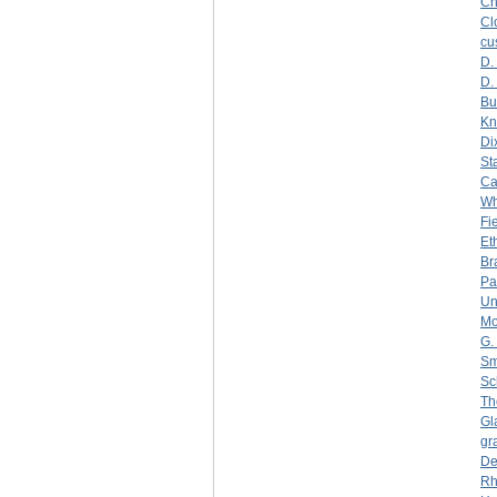
Ch
Cl
cu
D.
D.
Bu
Kn
Di
St
Ca
Wh
Fi
Et
Br
Pa
Un
Mo
G.
Sm
Sc
Th
Gl
gr
De
Rh