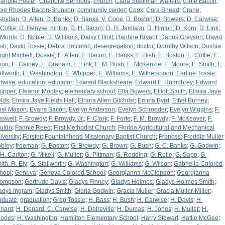
arlotte Foster
;
Charlotte Sermons
;
church
;
Clara Shellman Walters
;
Cloie Bacon
;
oie Rhodes Bacon-Brunson
;
community center
;
Cook
;
Cora Snead
;
Crane
;
stodian
;
D. Allen
;
D. Banks
;
D. Banks. V. Cone
;
D. Boston
;
D. Bowers
;
D. Carwise
;
 Coffie
;
D. Denyse Hinton
;
D. H. Bacon
;
D. H. Jamison
;
D. Hinton
;
D. Korn
;
D. Link
;
 Morris
;
D. Noble
;
D. Williams
;
Daisy Elliott
;
Daphne Bryant
;
Darius Grayson
;
David
sh
;
David Tossie
;
Debra Holcomb
;
desegregation
;
doctor
;
Dorothy Wilson
;
Doshia
ight Mitchell
;
Dossie
;
E. Allen
;
E. Bacon
;
E. Banks
;
E. Bish
;
E. Boston
;
E. Coffie
;
E.
xon
;
E. Gainey
;
E. Graham
;
E. Link
;
E. M. Bush
;
E. McKenzie
;
E. Moore
;
E. Smith
;
E.
allworth
;
E. Washington
;
E. Whipper
;
E. Williams
;
E. Witherspoon
;
Earline Tossie
rwise
;
education
;
educator
;
Edward Blacksheare
;
Edward L. Humphrey
;
Edward
ipper
;
Eleanor Mobley
;
elementary school
;
Ella Bowers
;
Elliott Smith
;
Elmira Jaye
elds
;
Elmira Jaye Fields Hall
;
Elnora Allen Gilchrist
;
Emma Byrd
;
Ethel Burney
;
hel Mason
;
Evans Bacon
;
Evelyn Anderson
;
Evelyn Schroeder
;
Evelyn Wiggins
;
F.
aswell
;
F. Browdy
;
F. Browdy, Jr.
;
F. Clark
;
F. Forte
;
F. M. Browdy
;
F. McKeaver
;
F.
uldo
;
Fannie Reed
;
First Methodist Church
;
Florida Agricultural and Mechanical
iversity
;
Forster
;
Fountainhead Missionary Baptist Church
;
Frances
;
Freddie Muller
bley
;
freeman
;
G. Boston
;
G. Browdy
;
G. Brown
;
G. Bush
;
G. C. Banks
;
G. Godwin
;
 H. Carlton
;
G. Mikell
;
G. Muller
;
G. Pittman
;
G. Redding
;
G. Rolle
;
G. Sapp
;
G.
ith. R. Ely
;
G. Stallworth
;
G. Washington
;
G. Williams
;
G. Wilson
;
Gabriella Colored
hool
;
Geneva
;
Geneva Colored School
;
Georgianna McClendon
;
Georgianna
ompson
;
Gertrude Davis
;
Gladys Finney
;
Gladys Holmes
;
Gladys Holmes Smith
;
adys Ingram
;
Gladys Smith
;
Gloria Godwin
;
Gracia Muller
;
Gracia Muller-Miller
;
aduate
;
graduation
;
Greg Tossie
;
H. Bass
;
H. Bush
;
H. Carwise
;
H. Davis
;
H.
nard
;
H. Denard. C. Carwise
;
H. Detreville
;
H. Dumas
;
H. Jones
;
H. Muller
;
H.
odes
;
H. Washington
;
Hamilton Elementary School
;
Harry Stewart
;
Hattie McGee
;