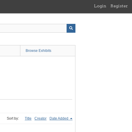
Login
Register
Browse Exhibits
Sort by:
Title
Creator
Date Added