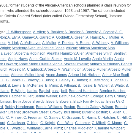
 2001, former students of the African-American schools planned a class reunion for
umni who attended the schools between 1953 and 1967. The schools included
re Oviedo Colored School (later called Oviedo Elementary School), Jackson
ights…
gs:
. J. Witherspoon
;
A. Allen
;
A. Barkley
;
A. Brooks
;
A. Browdy
;
A. Bryant
;
A. C.
yton
;
A. Ely
;
A. Gainey
;
A. Garrett
;
A. Goddett
;
A. Green
;
A. Harris
;
A. J. Muller
;
A.
mes
;
A. Link
;
A. McKeaver
;
A. Muller
;
A. Perkins
;
A. Rouse
;
A. Whitney
;
A. Williams
;
 Wright
;
Academy Avenue
;
Adeline Jones
;
African
;
African American
;
Alba
nalayeon
;
Albertha Robinson
;
Aleatha Hamilton
;
Allen
;
Altermese Smith Bentley
;
umni
;
Angie Haws
;
Annie Corbin Stokes
;
Annie M. Lovette
;
Annie Martin
;
Annie
th Howard
;
Annie Stoke O'Neille
;
Annie Stokes O'Neille
;
Antioch Missionary Baptist
urch
;
Arbesto M. Craddock
;
Arbesto M. Washington
;
Arbesto Muller
;
Arbesto Muller
hnson
;
Arbesto Muller Lloyd
;
Arcee James
;
Arlene Link Hickson
;
Arthur Mae Scott
;
CC
;
B. Banks
;
B. Browdy
;
B. Bush
;
B. Gainey
;
B. James
;
B. Jefferson
;
B. Jones
;
B.
ight
;
B. Lewis
;
B. McKenzie
;
B. Mims
;
B. Pittman
;
B. Tossie
;
B. Waller
;
B. White
;
B.
lliams
;
B. Wright
;
banks
;
Baptist
;
bass
;
bell
;
Bernard Hamblen
;
Bernice Hatcher
;
rnice Hatcher Muller
;
Bernie Walker
;
Bethune-Cookman College
;
Betty Crumity
binson
;
Betty Joyce Browdy
;
Beverly Bowers
;
Black Family Today
;
Bless Us O
rd
;
Bobby Henderson
;
Bonnie Williams
;
Boston
;
Brenda Gainey Wilson
;
Brenda
lker Greene
;
Broadway Street
;
Browdy
;
bus driver
;
Butler P. Boston
;
C. Allen
;
C.
bb
;
C. Finney
;
C. Freeman
;
C. Gainey
;
C. Grayson
;
C. Harris
;
C. Hatcher
;
C. Hill
;
C.
zard
;
C. Jackson
;
C. King
;
C. Knight
;
C. L. West
;
C. Lamar
;
C. Mikell
;
C. Moore
;
C.
ble
;
C. White
;
C. Williams
;
Carrie Mims
;
Charles Middleton
;
Charline Whipper
;