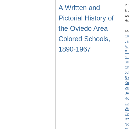
In
A Written and
al
we
Pictorial History of
He
the Oviedo Area
Ta
Cl
Colored Schools,
Ja
A.
1890-1967
Fi
al
Ru
Ch
Jo
B-
Kn
Wi
Be
Ro
Lo
Wa
Co
Iz
No