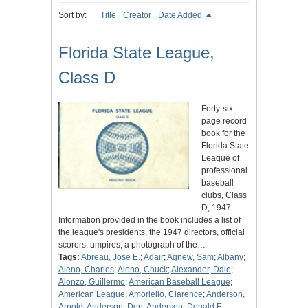
Sort by:
Title
Creator
Date Added
Florida State League,
Class D
Forty-six
page record
book for the
Florida State
League of
professional
baseball
clubs, Class
D, 1947.
Information provided in the book includes a list of
the league's presidents, the 1947 directors, official
scorers, umpires, a photograph of the…
Tags:
Abreau, Jose E.
;
Adair
;
Agnew, Sam
;
Albany
;
Aleno, Charles
;
Aleno, Chuck
;
Alexander, Dale
;
Alonzo, Guillermo
;
American Baseball League
;
American League
;
Amoriello, Clarence
;
Anderson,
Arnold
;
Anderson, Don
;
Anderson, Donald E.
;