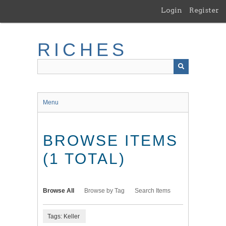
Skip
Login
Register
to
main
content
RICHES
Menu
BROWSE ITEMS
(1 TOTAL)
Browse All
Browse by Tag
Search Items
Tags: Keller