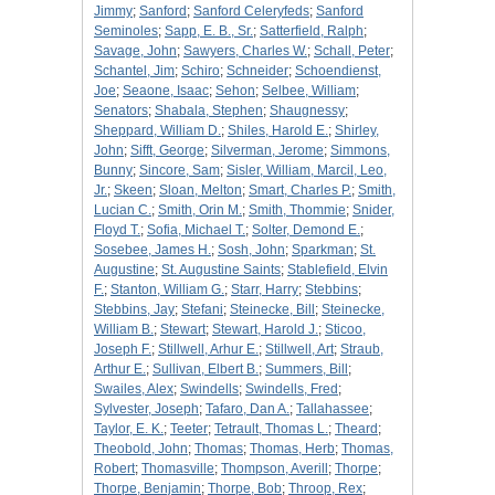
Jimmy
;
Sanford
;
Sanford Celeryfeds
;
Sanford
Seminoles
;
Sapp, E. B., Sr.
;
Satterfield, Ralph
;
Savage, John
;
Sawyers, Charles W.
;
Schall, Peter
;
Schantel, Jim
;
Schiro
;
Schneider
;
Schoendienst,
Joe
;
Seaone, Isaac
;
Sehon
;
Selbee, William
;
Senators
;
Shabala, Stephen
;
Shaugnessy
;
Sheppard, William D.
;
Shiles, Harold E.
;
Shirley,
John
;
Sifft, George
;
Silverman, Jerome
;
Simmons,
Bunny
;
Sincore, Sam
;
Sisler, William, Marcil, Leo,
Jr.
;
Skeen
;
Sloan, Melton
;
Smart, Charles P.
;
Smith,
Lucian C.
;
Smith, Orin M.
;
Smith, Thommie
;
Snider,
Floyd T.
;
Sofia, Michael T.
;
Solter, Demond E.
;
Sosebee, James H.
;
Sosh, John
;
Sparkman
;
St.
Augustine
;
St. Augustine Saints
;
Stablefield, Elvin
F.
;
Stanton, William G.
;
Starr, Harry
;
Stebbins
;
Stebbins, Jay
;
Stefani
;
Steinecke, Bill
;
Steinecke,
William B.
;
Stewart
;
Stewart, Harold J.
;
Sticoo,
Joseph F.
;
Stillwell, Arhur E.
;
Stillwell, Art
;
Straub,
Arthur E.
;
Sullivan, Elbert B.
;
Summers, Bill
;
Swailes, Alex
;
Swindells
;
Swindells, Fred
;
Sylvester, Joseph
;
Tafaro, Dan A.
;
Tallahassee
;
Taylor, E. K.
;
Teeter
;
Tetrault, Thomas L.
;
Theard
;
Theobold, John
;
Thomas
;
Thomas, Herb
;
Thomas,
Robert
;
Thomasville
;
Thompson, Averill
;
Thorpe
;
Thorpe, Benjamin
;
Thorpe, Bob
;
Throop, Rex
;