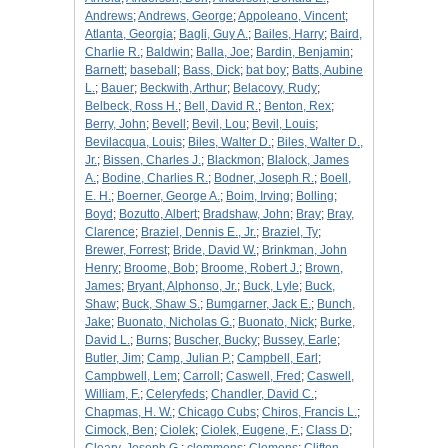
Andrews
;
Andrews, George
;
Appoleano, Vincent
;
Atlanta, Georgia
;
Bagli, Guy A.
;
Bailes, Harry
;
Baird,
Charlie R.
;
Baldwin
;
Balla, Joe
;
Bardin, Benjamin
;
Barnett
;
baseball
;
Bass, Dick
;
bat boy
;
Batts, Aubine
L.
;
Bauer
;
Beckwith, Arthur
;
Belacovy, Rudy
;
Belbeck, Ross H.
;
Bell, David R.
;
Benton, Rex
;
Berry, John
;
Bevell
;
Bevil, Lou
;
Bevil, Louis
;
Bevilacqua, Louis
;
Biles, Walter D.
;
Biles, Walter D.,
Jr.
;
Bissen, Charles J.
;
Blackmon
;
Blalock, James
A.
;
Bodine, Charlies R.
;
Bodner, Joseph R.
;
Boell,
E. H.
;
Boerner, George A.
;
Boim, Irving
;
Bolling
;
Boyd
;
Bozutto, Albert
;
Bradshaw, John
;
Bray
;
Bray,
Clarence
;
Braziel, Dennis E., Jr.
;
Braziel, Ty
;
Brewer, Forrest
;
Bride, David W.
;
Brinkman, John
Henry
;
Broome, Bob
;
Broome, Robert J.
;
Brown,
James
;
Bryant, Alphonso, Jr.
;
Buck, Lyle
;
Buck,
Shaw
;
Buck, Shaw S.
;
Bumgarner, Jack E.
;
Bunch,
Jake
;
Buonato, Nicholas G.
;
Buonato, Nick
;
Burke,
David L.
;
Burns
;
Buscher, Bucky
;
Bussey, Earle
;
Butler, Jim
;
Camp, Julian P.
;
Campbell, Earl
;
Campbwell, Lem
;
Carroll
;
Caswell, Fred
;
Caswell,
William, F.
;
Celeryfeds
;
Chandler, David C.
;
Chapmas, H. W.
;
Chicago Cubs
;
Chiros, Francis L.
;
Cimock, Ben
;
Ciolek
;
Ciolek, Eugene, F.
;
Class D
;