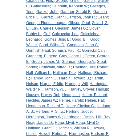
Charles G.
;
Fultz, George
;
G-Men
;
Gaddis, Walley
L.
;
Gainesville
;
Galbraith, Kenneth W.
;
Gallegos,
Teen
;
Ganzel, John
;
Gardner, Gerald E.
;
Garmon,
Brice C.
;
Garrett, Glenn
;
Garrison, John R.
;
Geary
;
Georgia-Florida League
;
Gibson, Paul
;
Gillard, G.
E.
;
Girk, Charles
;
Gleason, James G.
;
Glover,
Bobby H.
;
Goff
;
Goicoecha, Len
;
Goicoichea,
Leonardo
;
Gomez, Julio L.
;
Good, Bill
;
Good,
Wilbur
;
Good, Wilbur D.
;
Goodman, Jean G.
;
Gormish, Paul
;
Gormish, Paul R.
;
Gornickil Cary
;
Granberg, Eugene
;
Gray, Henry L.
;
Green, George
E.
;
Green, James M.
;
Grennan, George A.
;
Groat,
Soddy
;
Grunwald, Alfred R.
;
Haefner
;
Hair, Robert
;
Hall, William L.
;
Hallman, Dick
;
Hallman, Richard
F.
;
Hamby, John G.
;
Harbin, Howard B.
;
Hardin,
Nelson
;
Harper, Eddie
;
Harridge, Will
;
Harrington,
Walter R.
;
Harrison, W. J.
;
Hartley, Grover
;
Haslup
;
Hausey
;
Hayes, Bob
;
Head, Lee
;
Hearn, Richard
;
Hechler, James W.
;
Heiner, Harold
;
Helner, Hal
;
Henderson, Richard T.
;
Henry, Clayton G.
;
Herlong,
A. S.
;
Herlong, A. S., Jr.
;
Herlong, Judge
;
Herrington, James W.
;
Herrington, Jimmy
;
Hitt, Ray
;
Hoag, James D.
;
Hoag, Myril
;
Hoag, Myril O.
;
Hoffman, Grant E.
;
Hoffman, William R.
;
Howell,
Lester
;
Howell, Robert J.
;
Howingston
;
Hudson, F.
;