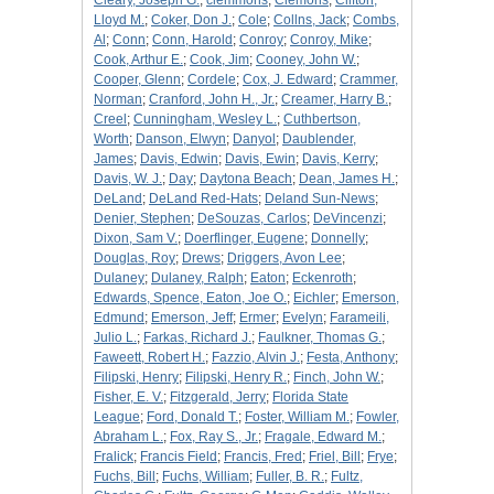
Cleary, Joseph G.
;
clemmons
;
Clemons
;
Clifton,
Lloyd M.
;
Coker, Don J.
;
Cole
;
Collns, Jack
;
Combs,
Al
;
Conn
;
Conn, Harold
;
Conroy
;
Conroy, Mike
;
Cook, Arthur E.
;
Cook, Jim
;
Cooney, John W.
;
Cooper, Glenn
;
Cordele
;
Cox, J. Edward
;
Crammer,
Norman
;
Cranford, John H., Jr.
;
Creamer, Harry B.
;
Creel
;
Cunningham, Wesley L.
;
Cuthbertson,
Worth
;
Danson, Elwyn
;
Danyol
;
Daublender,
James
;
Davis, Edwin
;
Davis, Ewin
;
Davis, Kerry
;
Davis, W. J.
;
Day
;
Daytona Beach
;
Dean, James H.
;
DeLand
;
DeLand Red-Hats
;
Deland Sun-News
;
Denier, Stephen
;
DeSouzas, Carlos
;
DeVincenzi
;
Dixon, Sam V.
;
Doerflinger, Eugene
;
Donnelly
;
Douglas, Roy
;
Drews
;
Driggers, Avon Lee
;
Dulaney
;
Dulaney, Ralph
;
Eaton
;
Eckenroth
;
Edwards, Spence, Eaton, Joe O.
;
Eichler
;
Emerson,
Edmund
;
Emerson, Jeff
;
Ermer
;
Evelyn
;
Farameili,
Julio L.
;
Farkas, Richard J.
;
Faulkner, Thomas G.
;
Faweett, Robert H.
;
Fazzio, Alvin J.
;
Festa, Anthony
;
Filipski, Henry
;
Filipski, Henry R.
;
Finch, John W.
;
Fisher, E. V.
;
Fitzgerald, Jerry
;
Florida State
League
;
Ford, Donald T.
;
Foster, William M.
;
Fowler,
Abraham L.
;
Fox, Ray S., Jr.
;
Fragale, Edward M.
;
Fralick
;
Francis Field
;
Francis, Fred
;
Friel, Bill
;
Frye
;
Fuchs, Bill
;
Fuchs, William
;
Fuller, B. R.
;
Fultz,