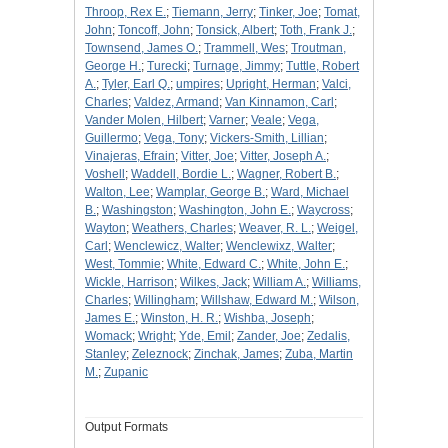
Throop, Rex E.
;
Tiemann, Jerry
;
Tinker, Joe
;
Tomat,
John
;
Toncoff, John
;
Tonsick, Albert
;
Toth, Frank J.
;
Townsend, James O.
;
Trammell, Wes
;
Troutman,
George H.
;
Turecki
;
Turnage, Jimmy
;
Tuttle, Robert
A.
;
Tyler, Earl Q.
;
umpires
;
Upright, Herman
;
Valci,
Charles
;
Valdez, Armand
;
Van Kinnamon, Carl
;
Vander Molen, Hilbert
;
Varner
;
Veale
;
Vega,
Guillermo
;
Vega, Tony
;
Vickers-Smith, Lillian
;
Vinajeras, Efrain
;
Vitter, Joe
;
Vitter, Joseph A.
;
Voshell
;
Waddell, Bordie L.
;
Wagner, Robert B.
;
Walton, Lee
;
Wamplar, George B.
;
Ward, Michael
B.
;
Washingston
;
Washington, John E.
;
Waycross
;
Wayton
;
Weathers, Charles
;
Weaver, R. L.
;
Weigel,
Carl
;
Wenclewicz, Walter
;
Wenclewixz, Walter
;
West, Tommie
;
White, Edward C.
;
White, John E.
;
Wickle, Harrison
;
Wilkes, Jack
;
William A.
;
Williams,
Charles
;
Willingham
;
Willshaw, Edward M.
;
Wilson,
James E.
;
Winston, H. R.
;
Wishba, Joseph
;
Womack
;
Wright
;
Yde, Emil
;
Zander, Joe
;
Zedalis,
Stanley
;
Zeleznock
;
Zinchak, James
;
Zuba, Martin
M.
;
Zupanic
Output Formats