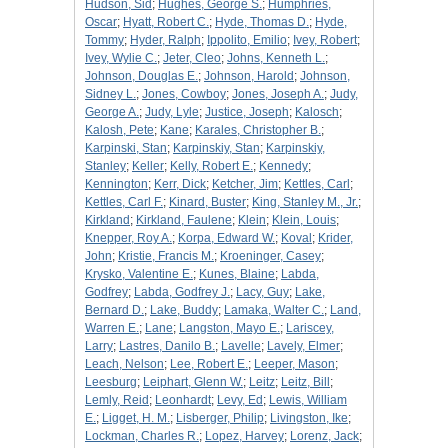
Hudson, Sid
;
Hughes, George S.
;
Humphries,
Oscar
;
Hyatt, Robert C.
;
Hyde, Thomas D.
;
Hyde,
Tommy
;
Hyder, Ralph
;
Ippolito, Emilio
;
Ivey, Robert
;
Ivey, Wylie C.
;
Jeter, Cleo
;
Johns, Kenneth L.
;
Johnson, Douglas E.
;
Johnson, Harold
;
Johnson,
Sidney L.
;
Jones, Cowboy
;
Jones, Joseph A.
;
Judy,
George A.
;
Judy, Lyle
;
Justice, Joseph
;
Kalosch
;
Kalosh, Pete
;
Kane
;
Karales, Christopher B.
;
Karpinski, Stan
;
Karpinskiy, Stan
;
Karpinskiy,
Stanley
;
Keller
;
Kelly, Robert E.
;
Kennedy
;
Kennington
;
Kerr, Dick
;
Ketcher, Jim
;
Kettles, Carl
;
Kettles, Carl F.
;
Kinard, Buster
;
King, Stanley M., Jr.
;
Kirkland
;
Kirkland, Faulene
;
Klein
;
Klein, Louis
;
Knepper, Roy A.
;
Korpa, Edward W.
;
Koval
;
Krider,
John
;
Kristie, Francis M.
;
Kroeninger, Casey
;
Krysko, Valentine E.
;
Kunes, Blaine
;
Labda,
Godfrey
;
Labda, Godfrey J.
;
Lacy, Guy
;
Lake,
Bernard D.
;
Lake, Buddy
;
Lamaka, Walter C.
;
Land,
Warren E.
;
Lane
;
Langston, Mayo E.
;
Lariscey,
Larry
;
Lastres, Danilo B.
;
Lavelle
;
Lavely, Elmer
;
Leach, Nelson
;
Lee, Robert E.
;
Leeper, Mason
;
Leesburg
;
Leiphart, Glenn W.
;
Leitz
;
Leitz, Bill
;
Lemly, Reid
;
Leonhardt
;
Levy, Ed
;
Lewis, William
E.
;
Ligget, H. M.
;
Lisberger, Philip
;
Livingston, Ike
;
Lockman, Charles R.
;
Lopez, Harvey
;
Lorenz, Jack
;