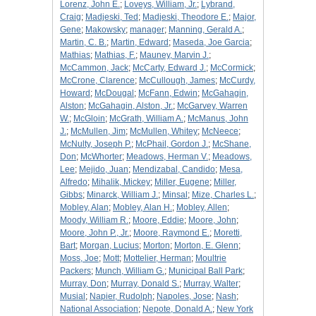
Lorenz, John E.
;
Loveys, William, Jr.
;
Lybrand,
Craig
;
Madjeski, Ted
;
Madjeski, Theodore E.
;
Major,
Gene
;
Makowsky
;
manager
;
Manning, Gerald A.
;
Martin, C. B.
;
Martin, Edward
;
Maseda, Joe Garcia
;
Mathias
;
Mathias, F.
;
Mauney, Marvin J.
;
McCammon, Jack
;
McCarty, Edward J.
;
McCormick
;
McCrone, Clarence
;
McCullough, James
;
McCurdy,
Howard
;
McDougal
;
McFann, Edwin
;
McGahagin,
Alston
;
McGahagin, Alston, Jr.
;
McGarvey, Warren
W.
;
McGloin
;
McGrath, William A.
;
McManus, John
J.
;
McMullen, Jim
;
McMullen, Whitey
;
McNeece
;
McNulty, Joseph P.
;
McPhail, Gordon J.
;
McShane,
Don
;
McWhorter
;
Meadows, Herman V.
;
Meadows,
Lee
;
Mejido, Juan
;
Mendizabal, Candido
;
Mesa,
Alfredo
;
Mihalik, Mickey
;
Miller, Eugene
;
Miller,
Gibbs
;
Minarck, William J.
;
Minsal
;
Mize, Charles L.
;
Mobley, Alan
;
Mobley, Alan H.
;
Mobley, Allen
;
Moody, William R.
;
Moore, Eddie
;
Moore, John
;
Moore, John P., Jr.
;
Moore, Raymond E.
;
Moretti,
Bart
;
Morgan, Lucius
;
Morton
;
Morton, E. Glenn
;
Moss, Joe
;
Mott
;
Mottelier, Herman
;
Moultrie
Packers
;
Munch, William G.
;
Municipal Ball Park
;
Murray, Don
;
Murray, Donald S.
;
Murray, Walter
;
Musial
;
Napier, Rudolph
;
Napoles, Jose
;
Nash
;
National Association
;
Nepote, Donald A.
;
New York