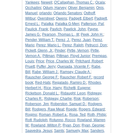
Yankees
;
Newell
;
O'Callaghan, Thomas C.
;
Ocala
;
Occhailini
;
Odum, Harvey
;
Oliver, Benjamin
;
Onis,
Manuel
;
orlando
;
Orlando Senators
;
Osthoff,
Wilbur
;
Overstreet
;
Owens
;
Padgett, Elbert
;
Padgett,
Ernest L.
;
Palatka
;
Palatka G-Men
;
Patterson, Pat
;
Paulick, Frank
;
Pavlich
;
Pawlick, John
;
Payne,
James G.
;
Pearson, Thomas L., III
;
Peek, John H.
;
Pender, William T.
;
Perez, J.
;
Perez, Juan
;
Perez,
Mario
;
Perez, Mario L.
;
Perez, Ralph
;
Petrucci, Don
;
Pickett, Glenn, Jr.
;
Pinder
;
Pirtle, Vernon
;
Pirtle,
Vernon A.
;
Pittman
;
Pittman, Floyd Junior
;
Prempas,
Louis
;
Price
;
Price, Charles W.
;
Pritchard, Robert
;
Pruett
;
Puffer, Jerry
;
Quesada, Vicente F.
;
Rabe,
Bill
;
Rabe, William J.
;
Ramsey, Claude A.
;
Rauscher, George F.
;
Rauscher, Robert F.
;
record
book
;
Red-Hats
;
Regalado, Ramiro D.
;
Rhodes,
Herbert H.
;
Rice, Harry
;
Richetti, Eugene
;
Ricketson, Donald L.
;
Ridaught, Leon
;
Ridgway,
Charles R.
;
Ridgway, Charlie
;
Risk
;
Roberson
;
Roberson, Jim
;
Roberston, Samuel D.
;
Rodgers,
Bill
;
Rodgers, Raw Meat
;
Roede
;
Rogers, Edward
;
Rogino
;
Roman, Robert a.
;
Rosa, Ted
;
Roth, Philip
;
Rott, Rudolph
;
Rotunno, Rocco
;
Rowland, Warren
W.
;
Rowland, Wilton P.
;
Ryan, Don
;
Ryan, George
;
Saavedra, Jesus
;
Saints
;
Samuely, Max
;
Sanders,