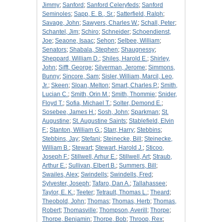
Jimmy
;
Sanford
;
Sanford Celeryfeds
;
Sanford
Seminoles
;
Sapp, E. B., Sr.
;
Satterfield, Ralph
;
Savage, John
;
Sawyers, Charles W.
;
Schall, Peter
;
Schantel, Jim
;
Schiro
;
Schneider
;
Schoendienst,
Joe
;
Seaone, Isaac
;
Sehon
;
Selbee, William
;
Senators
;
Shabala, Stephen
;
Shaugnessy
;
Sheppard, William D.
;
Shiles, Harold E.
;
Shirley,
John
;
Sifft, George
;
Silverman, Jerome
;
Simmons,
Bunny
;
Sincore, Sam
;
Sisler, William, Marcil, Leo,
Jr.
;
Skeen
;
Sloan, Melton
;
Smart, Charles P.
;
Smith,
Lucian C.
;
Smith, Orin M.
;
Smith, Thommie
;
Snider,
Floyd T.
;
Sofia, Michael T.
;
Solter, Demond E.
;
Sosebee, James H.
;
Sosh, John
;
Sparkman
;
St.
Augustine
;
St. Augustine Saints
;
Stablefield, Elvin
F.
;
Stanton, William G.
;
Starr, Harry
;
Stebbins
;
Stebbins, Jay
;
Stefani
;
Steinecke, Bill
;
Steinecke,
William B.
;
Stewart
;
Stewart, Harold J.
;
Sticoo,
Joseph F.
;
Stillwell, Arhur E.
;
Stillwell, Art
;
Straub,
Arthur E.
;
Sullivan, Elbert B.
;
Summers, Bill
;
Swailes, Alex
;
Swindells
;
Swindells, Fred
;
Sylvester, Joseph
;
Tafaro, Dan A.
;
Tallahassee
;
Taylor, E. K.
;
Teeter
;
Tetrault, Thomas L.
;
Theard
;
Theobold, John
;
Thomas
;
Thomas, Herb
;
Thomas,
Robert
;
Thomasville
;
Thompson, Averill
;
Thorpe
;
Thorpe, Benjamin
;
Thorpe, Bob
;
Throop, Rex
;