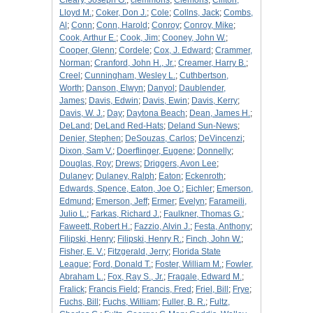
Cleary, Joseph G.
;
clemmons
;
Clemons
;
Clifton,
Lloyd M.
;
Coker, Don J.
;
Cole
;
Collns, Jack
;
Combs,
Al
;
Conn
;
Conn, Harold
;
Conroy
;
Conroy, Mike
;
Cook, Arthur E.
;
Cook, Jim
;
Cooney, John W.
;
Cooper, Glenn
;
Cordele
;
Cox, J. Edward
;
Crammer,
Norman
;
Cranford, John H., Jr.
;
Creamer, Harry B.
;
Creel
;
Cunningham, Wesley L.
;
Cuthbertson,
Worth
;
Danson, Elwyn
;
Danyol
;
Daublender,
James
;
Davis, Edwin
;
Davis, Ewin
;
Davis, Kerry
;
Davis, W. J.
;
Day
;
Daytona Beach
;
Dean, James H.
;
DeLand
;
DeLand Red-Hats
;
Deland Sun-News
;
Denier, Stephen
;
DeSouzas, Carlos
;
DeVincenzi
;
Dixon, Sam V.
;
Doerflinger, Eugene
;
Donnelly
;
Douglas, Roy
;
Drews
;
Driggers, Avon Lee
;
Dulaney
;
Dulaney, Ralph
;
Eaton
;
Eckenroth
;
Edwards, Spence, Eaton, Joe O.
;
Eichler
;
Emerson,
Edmund
;
Emerson, Jeff
;
Ermer
;
Evelyn
;
Farameili,
Julio L.
;
Farkas, Richard J.
;
Faulkner, Thomas G.
;
Faweett, Robert H.
;
Fazzio, Alvin J.
;
Festa, Anthony
;
Filipski, Henry
;
Filipski, Henry R.
;
Finch, John W.
;
Fisher, E. V.
;
Fitzgerald, Jerry
;
Florida State
League
;
Ford, Donald T.
;
Foster, William M.
;
Fowler,
Abraham L.
;
Fox, Ray S., Jr.
;
Fragale, Edward M.
;
Fralick
;
Francis Field
;
Francis, Fred
;
Friel, Bill
;
Frye
;
Fuchs, Bill
;
Fuchs, William
;
Fuller, B. R.
;
Fultz,