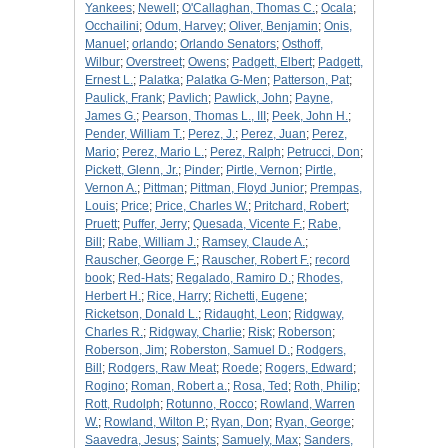
Yankees
;
Newell
;
O'Callaghan, Thomas C.
;
Ocala
;
Occhailini
;
Odum, Harvey
;
Oliver, Benjamin
;
Onis,
Manuel
;
orlando
;
Orlando Senators
;
Osthoff,
Wilbur
;
Overstreet
;
Owens
;
Padgett, Elbert
;
Padgett,
Ernest L.
;
Palatka
;
Palatka G-Men
;
Patterson, Pat
;
Paulick, Frank
;
Pavlich
;
Pawlick, John
;
Payne,
James G.
;
Pearson, Thomas L., III
;
Peek, John H.
;
Pender, William T.
;
Perez, J.
;
Perez, Juan
;
Perez,
Mario
;
Perez, Mario L.
;
Perez, Ralph
;
Petrucci, Don
;
Pickett, Glenn, Jr.
;
Pinder
;
Pirtle, Vernon
;
Pirtle,
Vernon A.
;
Pittman
;
Pittman, Floyd Junior
;
Prempas,
Louis
;
Price
;
Price, Charles W.
;
Pritchard, Robert
;
Pruett
;
Puffer, Jerry
;
Quesada, Vicente F.
;
Rabe,
Bill
;
Rabe, William J.
;
Ramsey, Claude A.
;
Rauscher, George F.
;
Rauscher, Robert F.
;
record
book
;
Red-Hats
;
Regalado, Ramiro D.
;
Rhodes,
Herbert H.
;
Rice, Harry
;
Richetti, Eugene
;
Ricketson, Donald L.
;
Ridaught, Leon
;
Ridgway,
Charles R.
;
Ridgway, Charlie
;
Risk
;
Roberson
;
Roberson, Jim
;
Roberston, Samuel D.
;
Rodgers,
Bill
;
Rodgers, Raw Meat
;
Roede
;
Rogers, Edward
;
Rogino
;
Roman, Robert a.
;
Rosa, Ted
;
Roth, Philip
;
Rott, Rudolph
;
Rotunno, Rocco
;
Rowland, Warren
W.
;
Rowland, Wilton P.
;
Ryan, Don
;
Ryan, George
;
Saavedra, Jesus
;
Saints
;
Samuely, Max
;
Sanders,