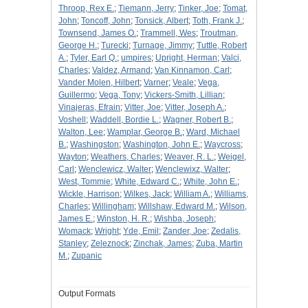
Throop, Rex E.
;
Tiemann, Jerry
;
Tinker, Joe
;
Tomat,
John
;
Toncoff, John
;
Tonsick, Albert
;
Toth, Frank J.
;
Townsend, James O.
;
Trammell, Wes
;
Troutman,
George H.
;
Turecki
;
Turnage, Jimmy
;
Tuttle, Robert
A.
;
Tyler, Earl Q.
;
umpires
;
Upright, Herman
;
Valci,
Charles
;
Valdez, Armand
;
Van Kinnamon, Carl
;
Vander Molen, Hilbert
;
Varner
;
Veale
;
Vega,
Guillermo
;
Vega, Tony
;
Vickers-Smith, Lillian
;
Vinajeras, Efrain
;
Vitter, Joe
;
Vitter, Joseph A.
;
Voshell
;
Waddell, Bordie L.
;
Wagner, Robert B.
;
Walton, Lee
;
Wamplar, George B.
;
Ward, Michael
B.
;
Washingston
;
Washington, John E.
;
Waycross
;
Wayton
;
Weathers, Charles
;
Weaver, R. L.
;
Weigel,
Carl
;
Wenclewicz, Walter
;
Wenclewixz, Walter
;
West, Tommie
;
White, Edward C.
;
White, John E.
;
Wickle, Harrison
;
Wilkes, Jack
;
William A.
;
Williams,
Charles
;
Willingham
;
Willshaw, Edward M.
;
Wilson,
James E.
;
Winston, H. R.
;
Wishba, Joseph
;
Womack
;
Wright
;
Yde, Emil
;
Zander, Joe
;
Zedalis,
Stanley
;
Zeleznock
;
Zinchak, James
;
Zuba, Martin
M.
;
Zupanic
Output Formats