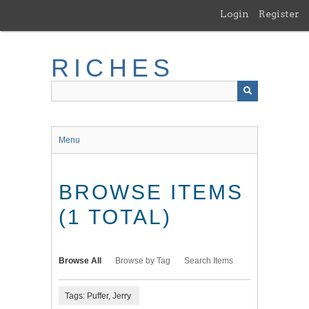
Skip
Login
Register
to
main
content
RICHES
Menu
BROWSE ITEMS
(1 TOTAL)
Browse All
Browse by Tag
Search Items
Tags: Puffer, Jerry