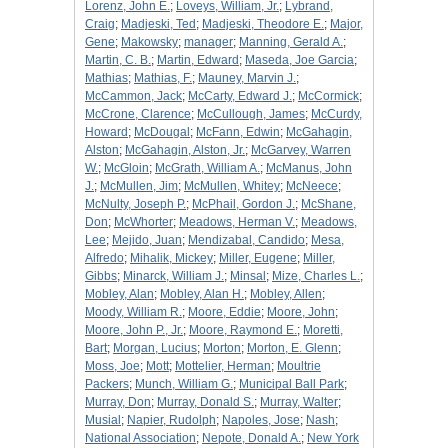
Lorenz, John E.
;
Loveys, William, Jr.
;
Lybrand,
Craig
;
Madjeski, Ted
;
Madjeski, Theodore E.
;
Major,
Gene
;
Makowsky
;
manager
;
Manning, Gerald A.
;
Martin, C. B.
;
Martin, Edward
;
Maseda, Joe Garcia
;
Mathias
;
Mathias, F.
;
Mauney, Marvin J.
;
McCammon, Jack
;
McCarty, Edward J.
;
McCormick
;
McCrone, Clarence
;
McCullough, James
;
McCurdy,
Howard
;
McDougal
;
McFann, Edwin
;
McGahagin,
Alston
;
McGahagin, Alston, Jr.
;
McGarvey, Warren
W.
;
McGloin
;
McGrath, William A.
;
McManus, John
J.
;
McMullen, Jim
;
McMullen, Whitey
;
McNeece
;
McNulty, Joseph P.
;
McPhail, Gordon J.
;
McShane,
Don
;
McWhorter
;
Meadows, Herman V.
;
Meadows,
Lee
;
Mejido, Juan
;
Mendizabal, Candido
;
Mesa,
Alfredo
;
Mihalik, Mickey
;
Miller, Eugene
;
Miller,
Gibbs
;
Minarck, William J.
;
Minsal
;
Mize, Charles L.
;
Mobley, Alan
;
Mobley, Alan H.
;
Mobley, Allen
;
Moody, William R.
;
Moore, Eddie
;
Moore, John
;
Moore, John P., Jr.
;
Moore, Raymond E.
;
Moretti,
Bart
;
Morgan, Lucius
;
Morton
;
Morton, E. Glenn
;
Moss, Joe
;
Mott
;
Mottelier, Herman
;
Moultrie
Packers
;
Munch, William G.
;
Municipal Ball Park
;
Murray, Don
;
Murray, Donald S.
;
Murray, Walter
;
Musial
;
Napier, Rudolph
;
Napoles, Jose
;
Nash
;
National Association
;
Nepote, Donald A.
;
New York