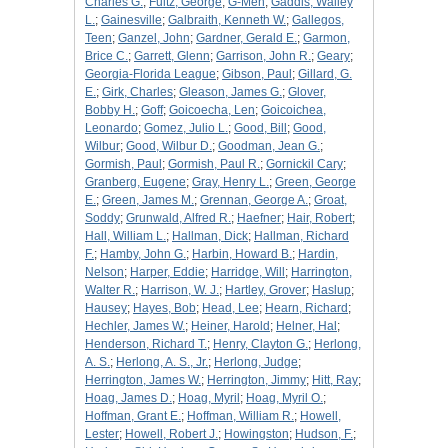
Charles G.
;
Fultz, George
;
G-Men
;
Gaddis, Walley
L.
;
Gainesville
;
Galbraith, Kenneth W.
;
Gallegos,
Teen
;
Ganzel, John
;
Gardner, Gerald E.
;
Garmon,
Brice C.
;
Garrett, Glenn
;
Garrison, John R.
;
Geary
;
Georgia-Florida League
;
Gibson, Paul
;
Gillard, G.
E.
;
Girk, Charles
;
Gleason, James G.
;
Glover,
Bobby H.
;
Goff
;
Goicoecha, Len
;
Goicoichea,
Leonardo
;
Gomez, Julio L.
;
Good, Bill
;
Good,
Wilbur
;
Good, Wilbur D.
;
Goodman, Jean G.
;
Gormish, Paul
;
Gormish, Paul R.
;
Gornickil Cary
;
Granberg, Eugene
;
Gray, Henry L.
;
Green, George
E.
;
Green, James M.
;
Grennan, George A.
;
Groat,
Soddy
;
Grunwald, Alfred R.
;
Haefner
;
Hair, Robert
;
Hall, William L.
;
Hallman, Dick
;
Hallman, Richard
F.
;
Hamby, John G.
;
Harbin, Howard B.
;
Hardin,
Nelson
;
Harper, Eddie
;
Harridge, Will
;
Harrington,
Walter R.
;
Harrison, W. J.
;
Hartley, Grover
;
Haslup
;
Hausey
;
Hayes, Bob
;
Head, Lee
;
Hearn, Richard
;
Hechler, James W.
;
Heiner, Harold
;
Helner, Hal
;
Henderson, Richard T.
;
Henry, Clayton G.
;
Herlong,
A. S.
;
Herlong, A. S., Jr.
;
Herlong, Judge
;
Herrington, James W.
;
Herrington, Jimmy
;
Hitt, Ray
;
Hoag, James D.
;
Hoag, Myril
;
Hoag, Myril O.
;
Hoffman, Grant E.
;
Hoffman, William R.
;
Howell,
Lester
;
Howell, Robert J.
;
Howingston
;
Hudson, F.
;