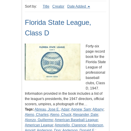
Sort by:
Title
Creator
Date Added
Florida State League,
Class D
Forty-six
page record
book for the
Florida State
League of
professional
baseball
clubs, Class
D, 1947.
Information provided in the book includes a list of
the league's presidents, the 1947 directors, official
scorers, umpires, a photograph of the…
Tags:
Abreau, Jose E.
;
Adair
;
Agnew, Sam
;
Albany
;
Aleno, Charles
;
Aleno, Chuck
;
Alexander, Dale
;
Alonzo, Guillermo
;
American Baseball League
;
American League
;
Amoriello, Clarence
;
Anderson,
Arnold
;
Anderson, Don
;
Anderson, Donald E.
;