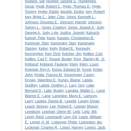
Hudson, Sid
;
Hughes, George S.
;
Humphries,
Oscar
;
Hyatt, Robert C.
;
Hyde, Thomas D.
;
Hyde,
Tommy
;
Hyder, Ralph
;
Ippolito, Emilio
;
Ivey, Robert
;
Ivey, Wylie C.
;
Jeter, Cleo
;
Johns, Kenneth L.
;
Johnson, Douglas E.
;
Johnson, Harold
;
Johnson,
Sidney L.
;
Jones, Cowboy
;
Jones, Joseph A.
;
Judy,
George A.
;
Judy, Lyle
;
Justice, Joseph
;
Kalosch
;
Kalosh, Pete
;
Kane
;
Karales, Christopher B.
;
Karpinski, Stan
;
Karpinskiy, Stan
;
Karpinskiy,
Stanley
;
Keller
;
Kelly, Robert E.
;
Kennedy
;
Kennington
;
Kerr, Dick
;
Ketcher, Jim
;
Kettles, Carl
;
Kettles, Carl F.
;
Kinard, Buster
;
King, Stanley M., Jr.
;
Kirkland
;
Kirkland, Faulene
;
Klein
;
Klein, Louis
;
Knepper, Roy A.
;
Korpa, Edward W.
;
Koval
;
Krider,
John
;
Kristie, Francis M.
;
Kroeninger, Casey
;
Krysko, Valentine E.
;
Kunes, Blaine
;
Labda,
Godfrey
;
Labda, Godfrey J.
;
Lacy, Guy
;
Lake,
Bernard D.
;
Lake, Buddy
;
Lamaka, Walter C.
;
Land,
Warren E.
;
Lane
;
Langston, Mayo E.
;
Lariscey,
Larry
;
Lastres, Danilo B.
;
Lavelle
;
Lavely, Elmer
;
Leach, Nelson
;
Lee, Robert E.
;
Leeper, Mason
;
Leesburg
;
Leiphart, Glenn W.
;
Leitz
;
Leitz, Bill
;
Lemly, Reid
;
Leonhardt
;
Levy, Ed
;
Lewis, William
E.
;
Ligget, H. M.
;
Lisberger, Philip
;
Livingston, Ike
;
Lockman, Charles R.
;
Lopez, Harvey
;
Lorenz, Jack
;