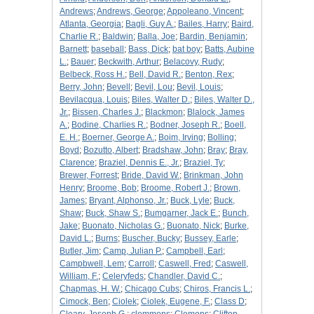
Andrews
;
Andrews, George
;
Appoleano, Vincent
;
Atlanta, Georgia
;
Bagli, Guy A.
;
Bailes, Harry
;
Baird,
Charlie R.
;
Baldwin
;
Balla, Joe
;
Bardin, Benjamin
;
Barnett
;
baseball
;
Bass, Dick
;
bat boy
;
Batts, Aubine
L.
;
Bauer
;
Beckwith, Arthur
;
Belacovy, Rudy
;
Belbeck, Ross H.
;
Bell, David R.
;
Benton, Rex
;
Berry, John
;
Bevell
;
Bevil, Lou
;
Bevil, Louis
;
Bevilacqua, Louis
;
Biles, Walter D.
;
Biles, Walter D.,
Jr.
;
Bissen, Charles J.
;
Blackmon
;
Blalock, James
A.
;
Bodine, Charlies R.
;
Bodner, Joseph R.
;
Boell,
E. H.
;
Boerner, George A.
;
Boim, Irving
;
Bolling
;
Boyd
;
Bozutto, Albert
;
Bradshaw, John
;
Bray
;
Bray,
Clarence
;
Braziel, Dennis E., Jr.
;
Braziel, Ty
;
Brewer, Forrest
;
Bride, David W.
;
Brinkman, John
Henry
;
Broome, Bob
;
Broome, Robert J.
;
Brown,
James
;
Bryant, Alphonso, Jr.
;
Buck, Lyle
;
Buck,
Shaw
;
Buck, Shaw S.
;
Bumgarner, Jack E.
;
Bunch,
Jake
;
Buonato, Nicholas G.
;
Buonato, Nick
;
Burke,
David L.
;
Burns
;
Buscher, Bucky
;
Bussey, Earle
;
Butler, Jim
;
Camp, Julian P.
;
Campbell, Earl
;
Campbwell, Lem
;
Carroll
;
Caswell, Fred
;
Caswell,
William, F.
;
Celeryfeds
;
Chandler, David C.
;
Chapmas, H. W.
;
Chicago Cubs
;
Chiros, Francis L.
;
Cimock, Ben
;
Ciolek
;
Ciolek, Eugene, F.
;
Class D
;