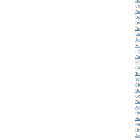
No
Cu
Da
De
De
Dr
Ea
Jul
Fe
Fi
Ab
Fri
Ge
Te
Jo
Gl
Go
Go
Gr
Al
Ha
Ha
He
He
Ju