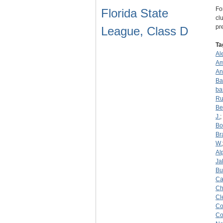
Fo
Florida State
cl
pr
League, Class D
Ta
Al
Am
An
Ba
ba
Ru
Be
J.
;
Bo
Br
W.
Al
Ja
Bu
Ca
Ch
Cl
Co
Co