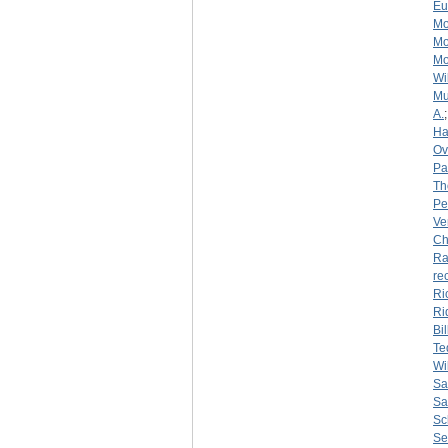
Eu
Mo
Mo
Mo
Wi
Mu
A.
Ha
Ov
Pa
Th
Pe
Ve
Ch
Ra
re
Ri
Ri
Bil
Te
Wi
Sa
Sa
Sc
Se