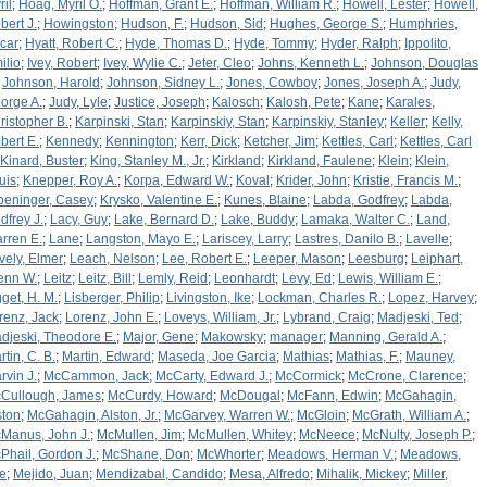
ril
;
Hoag, Myril O.
;
Hoffman, Grant E.
;
Hoffman, William R.
;
Howell, Lester
;
Howell,
bert J.
;
Howingston
;
Hudson, F.
;
Hudson, Sid
;
Hughes, George S.
;
Humphries,
car
;
Hyatt, Robert C.
;
Hyde, Thomas D.
;
Hyde, Tommy
;
Hyder, Ralph
;
Ippolito,
ilio
;
Ivey, Robert
;
Ivey, Wylie C.
;
Jeter, Cleo
;
Johns, Kenneth L.
;
Johnson, Douglas
;
Johnson, Harold
;
Johnson, Sidney L.
;
Jones, Cowboy
;
Jones, Joseph A.
;
Judy,
orge A.
;
Judy, Lyle
;
Justice, Joseph
;
Kalosch
;
Kalosh, Pete
;
Kane
;
Karales,
ristopher B.
;
Karpinski, Stan
;
Karpinskiy, Stan
;
Karpinskiy, Stanley
;
Keller
;
Kelly,
bert E.
;
Kennedy
;
Kennington
;
Kerr, Dick
;
Ketcher, Jim
;
Kettles, Carl
;
Kettles, Carl
Kinard, Buster
;
King, Stanley M., Jr.
;
Kirkland
;
Kirkland, Faulene
;
Klein
;
Klein,
uis
;
Knepper, Roy A.
;
Korpa, Edward W.
;
Koval
;
Krider, John
;
Kristie, Francis M.
;
oeninger, Casey
;
Krysko, Valentine E.
;
Kunes, Blaine
;
Labda, Godfrey
;
Labda,
dfrey J.
;
Lacy, Guy
;
Lake, Bernard D.
;
Lake, Buddy
;
Lamaka, Walter C.
;
Land,
rren E.
;
Lane
;
Langston, Mayo E.
;
Lariscey, Larry
;
Lastres, Danilo B.
;
Lavelle
;
vely, Elmer
;
Leach, Nelson
;
Lee, Robert E.
;
Leeper, Mason
;
Leesburg
;
Leiphart,
enn W.
;
Leitz
;
Leitz, Bill
;
Lemly, Reid
;
Leonhardt
;
Levy, Ed
;
Lewis, William E.
;
gget, H. M.
;
Lisberger, Philip
;
Livingston, Ike
;
Lockman, Charles R.
;
Lopez, Harvey
;
renz, Jack
;
Lorenz, John E.
;
Loveys, William, Jr.
;
Lybrand, Craig
;
Madjeski, Ted
;
djeski, Theodore E.
;
Major, Gene
;
Makowsky
;
manager
;
Manning, Gerald A.
;
rtin, C. B.
;
Martin, Edward
;
Maseda, Joe Garcia
;
Mathias
;
Mathias, F.
;
Mauney,
rvin J.
;
McCammon, Jack
;
McCarty, Edward J.
;
McCormick
;
McCrone, Clarence
;
Cullough, James
;
McCurdy, Howard
;
McDougal
;
McFann, Edwin
;
McGahagin,
ston
;
McGahagin, Alston, Jr.
;
McGarvey, Warren W.
;
McGloin
;
McGrath, William A.
;
Manus, John J.
;
McMullen, Jim
;
McMullen, Whitey
;
McNeece
;
McNulty, Joseph P.
;
Phail, Gordon J.
;
McShane, Don
;
McWhorter
;
Meadows, Herman V.
;
Meadows,
e
;
Mejido, Juan
;
Mendizabal, Candido
;
Mesa, Alfredo
;
Mihalik, Mickey
;
Miller,