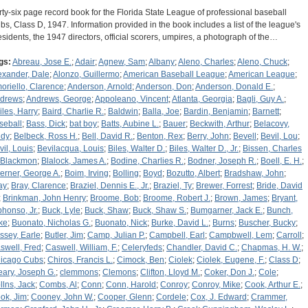
rty-six page record book for the Florida State League of professional baseball
ubs, Class D, 1947. Information provided in the book includes a list of the league's
esidents, the 1947 directors, official scorers, umpires, a photograph of the…
gs:
Abreau, Jose E.
;
Adair
;
Agnew, Sam
;
Albany
;
Aleno, Charles
;
Aleno, Chuck
;
exander, Dale
;
Alonzo, Guillermo
;
American Baseball League
;
American League
;
oriello, Clarence
;
Anderson, Arnold
;
Anderson, Don
;
Anderson, Donald E.
;
drews
;
Andrews, George
;
Appoleano, Vincent
;
Atlanta, Georgia
;
Bagli, Guy A.
;
iles, Harry
;
Baird, Charlie R.
;
Baldwin
;
Balla, Joe
;
Bardin, Benjamin
;
Barnett
;
seball
;
Bass, Dick
;
bat boy
;
Batts, Aubine L.
;
Bauer
;
Beckwith, Arthur
;
Belacovy,
dy
;
Belbeck, Ross H.
;
Bell, David R.
;
Benton, Rex
;
Berry, John
;
Bevell
;
Bevil, Lou
;
vil, Louis
;
Bevilacqua, Louis
;
Biles, Walter D.
;
Biles, Walter D., Jr.
;
Bissen, Charles
Blackmon
;
Blalock, James A.
;
Bodine, Charlies R.
;
Bodner, Joseph R.
;
Boell, E. H.
;
erner, George A.
;
Boim, Irving
;
Bolling
;
Boyd
;
Bozutto, Albert
;
Bradshaw, John
;
ay
;
Bray, Clarence
;
Braziel, Dennis E., Jr.
;
Braziel, Ty
;
Brewer, Forrest
;
Bride, David
;
Brinkman, John Henry
;
Broome, Bob
;
Broome, Robert J.
;
Brown, James
;
Bryant,
phonso, Jr.
;
Buck, Lyle
;
Buck, Shaw
;
Buck, Shaw S.
;
Bumgarner, Jack E.
;
Bunch,
ke
;
Buonato, Nicholas G.
;
Buonato, Nick
;
Burke, David L.
;
Burns
;
Buscher, Bucky
;
ssey, Earle
;
Butler, Jim
;
Camp, Julian P.
;
Campbell, Earl
;
Campbwell, Lem
;
Carroll
;
swell, Fred
;
Caswell, William, F.
;
Celeryfeds
;
Chandler, David C.
;
Chapmas, H. W.
;
icago Cubs
;
Chiros, Francis L.
;
Cimock, Ben
;
Ciolek
;
Ciolek, Eugene, F.
;
Class D
;
eary, Joseph G.
;
clemmons
;
Clemons
;
Clifton, Lloyd M.
;
Coker, Don J.
;
Cole
;
llns, Jack
;
Combs, Al
;
Conn
;
Conn, Harold
;
Conroy
;
Conroy, Mike
;
Cook, Arthur E.
;
ok, Jim
;
Cooney, John W.
;
Cooper, Glenn
;
Cordele
;
Cox, J. Edward
;
Crammer,