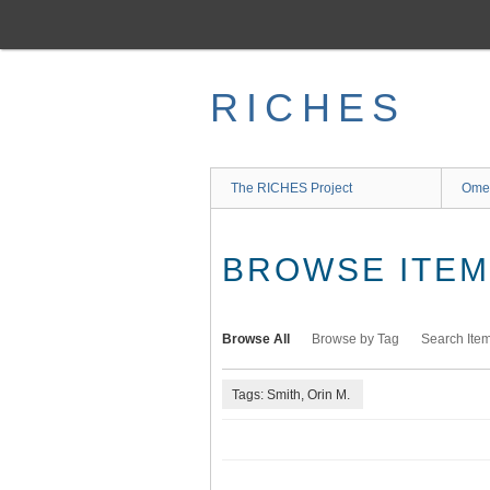
Skip
to
main
content
RICHES
The RICHES Project
Ome
BROWSE ITEMS
Browse All
Browse by Tag
Search Ite
Tags: Smith, Orin M.