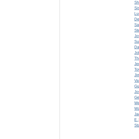
Sh
Sis
Lu
De
Sa
St
Jo
Su
Da
Jo
Th
Je
To
Ji
Va
Gu
Jo
Ge
We
Wa
Ja
E.
St