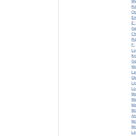
My
Ro
Os
Em
E.
Ge
Ch
Ro
F.
;
Lo
Kr
Go
Wa
La
Gl
Li
Lo
Ma
Ma
Ma
Mc
Al
Mc
Mc
Le