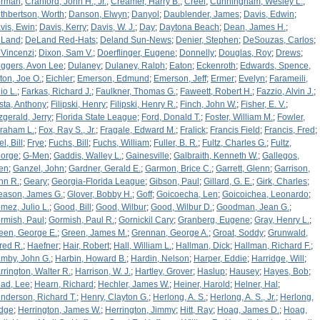
rman
;
Cranford, John H., Jr.
;
Creamer, Harry B.
;
Creel
;
Cunningham, Wesley L.
;
thbertson, Worth
;
Danson, Elwyn
;
Danyol
;
Daublender, James
;
Davis, Edwin
;
vis, Ewin
;
Davis, Kerry
;
Davis, W. J.
;
Day
;
Daytona Beach
;
Dean, James H.
;
Land
;
DeLand Red-Hats
;
Deland Sun-News
;
Denier, Stephen
;
DeSouzas, Carlos
;
Vincenzi
;
Dixon, Sam V.
;
Doerflinger, Eugene
;
Donnelly
;
Douglas, Roy
;
Drews
;
iggers, Avon Lee
;
Dulaney
;
Dulaney, Ralph
;
Eaton
;
Eckenroth
;
Edwards, Spence,
ton, Joe O.
;
Eichler
;
Emerson, Edmund
;
Emerson, Jeff
;
Ermer
;
Evelyn
;
Farameili,
io L.
;
Farkas, Richard J.
;
Faulkner, Thomas G.
;
Faweett, Robert H.
;
Fazzio, Alvin J.
;
sta, Anthony
;
Filipski, Henry
;
Filipski, Henry R.
;
Finch, John W.
;
Fisher, E. V.
;
tzgerald, Jerry
;
Florida State League
;
Ford, Donald T.
;
Foster, William M.
;
Fowler,
raham L.
;
Fox, Ray S., Jr.
;
Fragale, Edward M.
;
Fralick
;
Francis Field
;
Francis, Fred
;
el, Bill
;
Frye
;
Fuchs, Bill
;
Fuchs, William
;
Fuller, B. R.
;
Fultz, Charles G.
;
Fultz,
orge
;
G-Men
;
Gaddis, Walley L.
;
Gainesville
;
Galbraith, Kenneth W.
;
Gallegos,
en
;
Ganzel, John
;
Gardner, Gerald E.
;
Garmon, Brice C.
;
Garrett, Glenn
;
Garrison,
hn R.
;
Geary
;
Georgia-Florida League
;
Gibson, Paul
;
Gillard, G. E.
;
Girk, Charles
;
eason, James G.
;
Glover, Bobby H.
;
Goff
;
Goicoecha, Len
;
Goicoichea, Leonardo
;
mez, Julio L.
;
Good, Bill
;
Good, Wilbur
;
Good, Wilbur D.
;
Goodman, Jean G.
;
rmish, Paul
;
Gormish, Paul R.
;
Gornickil Cary
;
Granberg, Eugene
;
Gray, Henry L.
;
een, George E.
;
Green, James M.
;
Grennan, George A.
;
Groat, Soddy
;
Grunwald,
fred R.
;
Haefner
;
Hair, Robert
;
Hall, William L.
;
Hallman, Dick
;
Hallman, Richard F.
;
mby, John G.
;
Harbin, Howard B.
;
Hardin, Nelson
;
Harper, Eddie
;
Harridge, Will
;
rrington, Walter R.
;
Harrison, W. J.
;
Hartley, Grover
;
Haslup
;
Hausey
;
Hayes, Bob
;
ad, Lee
;
Hearn, Richard
;
Hechler, James W.
;
Heiner, Harold
;
Helner, Hal
;
nderson, Richard T.
;
Henry, Clayton G.
;
Herlong, A. S.
;
Herlong, A. S., Jr.
;
Herlong,
dge
;
Herrington, James W.
;
Herrington, Jimmy
;
Hitt, Ray
;
Hoag, James D.
;
Hoag,