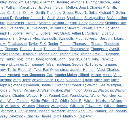
irley, John
;
Sifft, George
;
Silverman, Jerome
;
Simmons, Bunny
;
Sincore, Sam
;
ler, William, Marcil, Leo, Jr.
;
Skeen
;
Sloan, Melton
;
Smart, Charles P.
;
Smith,
cian C.
;
Smith, Orin M.
;
Smith, Thommie
;
Snider, Floyd T.
;
Sofia, Michael T.
;
Solter,
mond E.
;
Sosebee, James H.
;
Sosh, John
;
Sparkman
;
St. Augustine
;
St. Augustine
ints
;
Stablefield, Elvin F.
;
Stanton, William G.
;
Starr, Harry
;
Stebbins
;
Stebbins, Jay
;
efani
;
Steinecke, Bill
;
Steinecke, William B.
;
Stewart
;
Stewart, Harold J.
;
Sticoo,
seph F.
;
Stillwell, Arhur E.
;
Stillwell, Art
;
Straub, Arthur E.
;
Sullivan, Elbert B.
;
mmers, Bill
;
Swailes, Alex
;
Swindells
;
Swindells, Fred
;
Sylvester, Joseph
;
Tafaro,
n A.
;
Tallahassee
;
Taylor, E. K.
;
Teeter
;
Tetrault, Thomas L.
;
Theard
;
Theobold,
hn
;
Thomas
;
Thomas, Herb
;
Thomas, Robert
;
Thomasville
;
Thompson, Averill
;
orpe
;
Thorpe, Benjamin
;
Thorpe, Bob
;
Throop, Rex
;
Throop, Rex E.
;
Tiemann,
rry
;
Tinker, Joe
;
Tomat, John
;
Toncoff, John
;
Tonsick, Albert
;
Toth, Frank J.
;
wnsend, James O.
;
Trammell, Wes
;
Troutman, George H.
;
Turecki
;
Turnage,
mmy
;
Tuttle, Robert A.
;
Tyler, Earl Q.
;
umpires
;
Upright, Herman
;
Valci, Charles
;
ldez, Armand
;
Van Kinnamon, Carl
;
Vander Molen, Hilbert
;
Varner
;
Veale
;
Vega,
illermo
;
Vega, Tony
;
Vickers-Smith, Lillian
;
Vinajeras, Efrain
;
Vitter, Joe
;
Vitter,
seph A.
;
Voshell
;
Waddell, Bordie L.
;
Wagner, Robert B.
;
Walton, Lee
;
Wamplar,
orge B.
;
Ward, Michael B.
;
Washingston
;
Washington, John E.
;
Waycross
;
Wayton
;
athers, Charles
;
Weaver, R. L.
;
Weigel, Carl
;
Wenclewicz, Walter
;
Wenclewixz,
lter
;
West, Tommie
;
White, Edward C.
;
White, John E.
;
Wickle, Harrison
;
Wilkes,
ck
;
William A.
;
Williams, Charles
;
Willingham
;
Willshaw, Edward M.
;
Wilson, James
;
Winston, H. R.
;
Wishba, Joseph
;
Womack
;
Wright
;
Yde, Emil
;
Zander, Joe
;
Zedalis,
anley
;
Zeleznock
;
Zinchak, James
;
Zuba, Martin M.
;
Zupanic