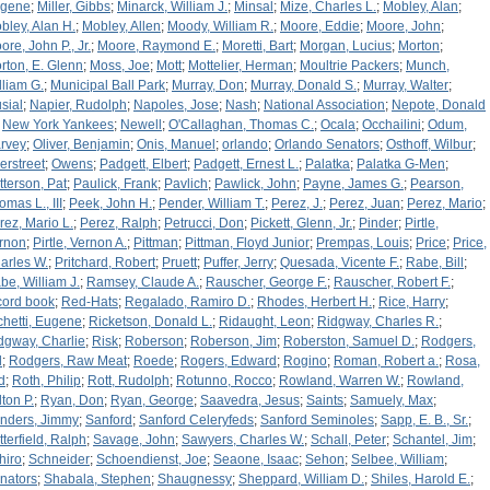
gene
;
Miller, Gibbs
;
Minarck, William J.
;
Minsal
;
Mize, Charles L.
;
Mobley, Alan
;
bley, Alan H.
;
Mobley, Allen
;
Moody, William R.
;
Moore, Eddie
;
Moore, John
;
ore, John P., Jr.
;
Moore, Raymond E.
;
Moretti, Bart
;
Morgan, Lucius
;
Morton
;
rton, E. Glenn
;
Moss, Joe
;
Mott
;
Mottelier, Herman
;
Moultrie Packers
;
Munch,
lliam G.
;
Municipal Ball Park
;
Murray, Don
;
Murray, Donald S.
;
Murray, Walter
;
sial
;
Napier, Rudolph
;
Napoles, Jose
;
Nash
;
National Association
;
Nepote, Donald
;
New York Yankees
;
Newell
;
O'Callaghan, Thomas C.
;
Ocala
;
Occhailini
;
Odum,
rvey
;
Oliver, Benjamin
;
Onis, Manuel
;
orlando
;
Orlando Senators
;
Osthoff, Wilbur
;
erstreet
;
Owens
;
Padgett, Elbert
;
Padgett, Ernest L.
;
Palatka
;
Palatka G-Men
;
tterson, Pat
;
Paulick, Frank
;
Pavlich
;
Pawlick, John
;
Payne, James G.
;
Pearson,
omas L., III
;
Peek, John H.
;
Pender, William T.
;
Perez, J.
;
Perez, Juan
;
Perez, Mario
;
rez, Mario L.
;
Perez, Ralph
;
Petrucci, Don
;
Pickett, Glenn, Jr.
;
Pinder
;
Pirtle,
rnon
;
Pirtle, Vernon A.
;
Pittman
;
Pittman, Floyd Junior
;
Prempas, Louis
;
Price
;
Price,
arles W.
;
Pritchard, Robert
;
Pruett
;
Puffer, Jerry
;
Quesada, Vicente F.
;
Rabe, Bill
;
be, William J.
;
Ramsey, Claude A.
;
Rauscher, George F.
;
Rauscher, Robert F.
;
cord book
;
Red-Hats
;
Regalado, Ramiro D.
;
Rhodes, Herbert H.
;
Rice, Harry
;
chetti, Eugene
;
Ricketson, Donald L.
;
Ridaught, Leon
;
Ridgway, Charles R.
;
dgway, Charlie
;
Risk
;
Roberson
;
Roberson, Jim
;
Roberston, Samuel D.
;
Rodgers,
l
;
Rodgers, Raw Meat
;
Roede
;
Rogers, Edward
;
Rogino
;
Roman, Robert a.
;
Rosa,
d
;
Roth, Philip
;
Rott, Rudolph
;
Rotunno, Rocco
;
Rowland, Warren W.
;
Rowland,
lton P.
;
Ryan, Don
;
Ryan, George
;
Saavedra, Jesus
;
Saints
;
Samuely, Max
;
nders, Jimmy
;
Sanford
;
Sanford Celeryfeds
;
Sanford Seminoles
;
Sapp, E. B., Sr.
;
tterfield, Ralph
;
Savage, John
;
Sawyers, Charles W.
;
Schall, Peter
;
Schantel, Jim
;
hiro
;
Schneider
;
Schoendienst, Joe
;
Seaone, Isaac
;
Sehon
;
Selbee, William
;
nators
;
Shabala, Stephen
;
Shaugnessy
;
Sheppard, William D.
;
Shiles, Harold E.
;