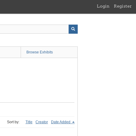
Login
Register
Browse Exhibits
Sort by:
Title
Creator
Date Added