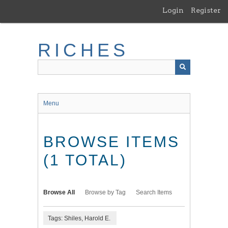
Skip
Login
Register
to
main
content
RICHES
Menu
BROWSE ITEMS
(1 TOTAL)
Browse All
Browse by Tag
Search Items
Tags: Shiles, Harold E.