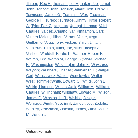
Throop, Rex E.
;
Tiemann, Jerry
;
Tinker, Joe
;
Tomat,
John
;
Toncoff, John
;
Tonsick, Albert
;
Toth, Frank J.
;
Townsend, James O.
;
Trammell, Wes
;
Troutman,
George H.
;
Turecki
;
Turnage, Jimmy
;
Tuttle, Robert
A.
;
Tyler, Earl Q.
;
umpires
;
Upright, Herman
;
Valci,
Charles
;
Valdez, Armand
;
Van Kinnamon, Carl
;
Vander Molen, Hilbert
;
Varner
;
Veale
;
Vega,
Guillermo
;
Vega, Tony
;
Vickers-Smith, Lillian
;
Vinajeras, Efrain
;
Vitter, Joe
;
Vitter, Joseph A.
;
Voshell
;
Waddell, Bordie L.
;
Wagner, Robert B.
;
Walton, Lee
;
Wamplar, George B.
;
Ward, Michael
B.
;
Washingston
;
Washington, John E.
;
Waycross
;
Wayton
;
Weathers, Charles
;
Weaver, R. L.
;
Weigel,
Carl
;
Wenclewicz, Walter
;
Wenclewixz, Walter
;
West, Tommie
;
White, Edward C.
;
White, John E.
;
Wickle, Harrison
;
Wilkes, Jack
;
William A.
;
Williams,
Charles
;
Willingham
;
Willshaw, Edward M.
;
Wilson,
James E.
;
Winston, H. R.
;
Wishba, Joseph
;
Womack
;
Wright
;
Yde, Emil
;
Zander, Joe
;
Zedalis,
Stanley
;
Zeleznock
;
Zinchak, James
;
Zuba, Martin
M.
;
Zupanic
Output Formats