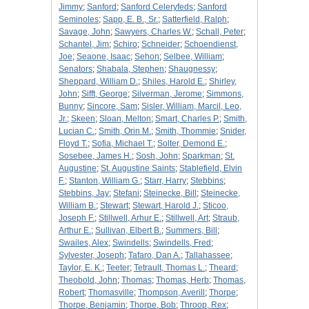
Jimmy
;
Sanford
;
Sanford Celeryfeds
;
Sanford
Seminoles
;
Sapp, E. B., Sr.
;
Satterfield, Ralph
;
Savage, John
;
Sawyers, Charles W.
;
Schall, Peter
;
Schantel, Jim
;
Schiro
;
Schneider
;
Schoendienst,
Joe
;
Seaone, Isaac
;
Sehon
;
Selbee, William
;
Senators
;
Shabala, Stephen
;
Shaugnessy
;
Sheppard, William D.
;
Shiles, Harold E.
;
Shirley,
John
;
Sifft, George
;
Silverman, Jerome
;
Simmons,
Bunny
;
Sincore, Sam
;
Sisler, William, Marcil, Leo,
Jr.
;
Skeen
;
Sloan, Melton
;
Smart, Charles P.
;
Smith,
Lucian C.
;
Smith, Orin M.
;
Smith, Thommie
;
Snider,
Floyd T.
;
Sofia, Michael T.
;
Solter, Demond E.
;
Sosebee, James H.
;
Sosh, John
;
Sparkman
;
St.
Augustine
;
St. Augustine Saints
;
Stablefield, Elvin
F.
;
Stanton, William G.
;
Starr, Harry
;
Stebbins
;
Stebbins, Jay
;
Stefani
;
Steinecke, Bill
;
Steinecke,
William B.
;
Stewart
;
Stewart, Harold J.
;
Sticoo,
Joseph F.
;
Stillwell, Arhur E.
;
Stillwell, Art
;
Straub,
Arthur E.
;
Sullivan, Elbert B.
;
Summers, Bill
;
Swailes, Alex
;
Swindells
;
Swindells, Fred
;
Sylvester, Joseph
;
Tafaro, Dan A.
;
Tallahassee
;
Taylor, E. K.
;
Teeter
;
Tetrault, Thomas L.
;
Theard
;
Theobold, John
;
Thomas
;
Thomas, Herb
;
Thomas,
Robert
;
Thomasville
;
Thompson, Averill
;
Thorpe
;
Thorpe, Benjamin
;
Thorpe, Bob
;
Throop, Rex
;