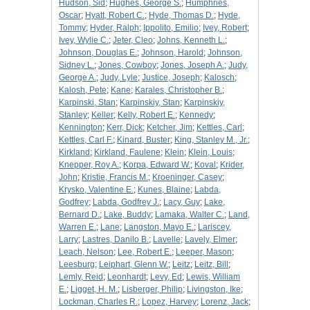
Hudson, Sid
;
Hughes, George S.
;
Humphries,
Oscar
;
Hyatt, Robert C.
;
Hyde, Thomas D.
;
Hyde,
Tommy
;
Hyder, Ralph
;
Ippolito, Emilio
;
Ivey, Robert
;
Ivey, Wylie C.
;
Jeter, Cleo
;
Johns, Kenneth L.
;
Johnson, Douglas E.
;
Johnson, Harold
;
Johnson,
Sidney L.
;
Jones, Cowboy
;
Jones, Joseph A.
;
Judy,
George A.
;
Judy, Lyle
;
Justice, Joseph
;
Kalosch
;
Kalosh, Pete
;
Kane
;
Karales, Christopher B.
;
Karpinski, Stan
;
Karpinskiy, Stan
;
Karpinskiy,
Stanley
;
Keller
;
Kelly, Robert E.
;
Kennedy
;
Kennington
;
Kerr, Dick
;
Ketcher, Jim
;
Kettles, Carl
;
Kettles, Carl F.
;
Kinard, Buster
;
King, Stanley M., Jr.
;
Kirkland
;
Kirkland, Faulene
;
Klein
;
Klein, Louis
;
Knepper, Roy A.
;
Korpa, Edward W.
;
Koval
;
Krider,
John
;
Kristie, Francis M.
;
Kroeninger, Casey
;
Krysko, Valentine E.
;
Kunes, Blaine
;
Labda,
Godfrey
;
Labda, Godfrey J.
;
Lacy, Guy
;
Lake,
Bernard D.
;
Lake, Buddy
;
Lamaka, Walter C.
;
Land,
Warren E.
;
Lane
;
Langston, Mayo E.
;
Lariscey,
Larry
;
Lastres, Danilo B.
;
Lavelle
;
Lavely, Elmer
;
Leach, Nelson
;
Lee, Robert E.
;
Leeper, Mason
;
Leesburg
;
Leiphart, Glenn W.
;
Leitz
;
Leitz, Bill
;
Lemly, Reid
;
Leonhardt
;
Levy, Ed
;
Lewis, William
E.
;
Ligget, H. M.
;
Lisberger, Philip
;
Livingston, Ike
;
Lockman, Charles R.
;
Lopez, Harvey
;
Lorenz, Jack
;