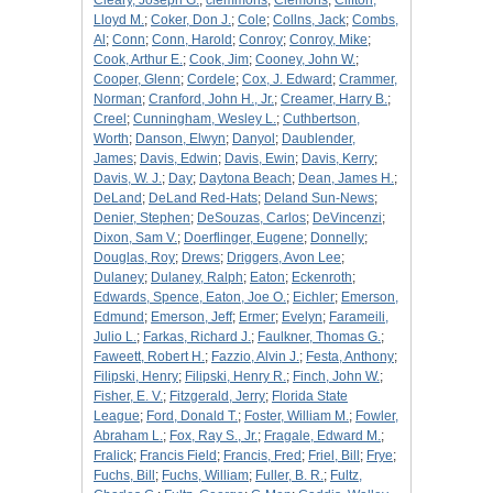
Cleary, Joseph G.
;
clemmons
;
Clemons
;
Clifton,
Lloyd M.
;
Coker, Don J.
;
Cole
;
Collns, Jack
;
Combs,
Al
;
Conn
;
Conn, Harold
;
Conroy
;
Conroy, Mike
;
Cook, Arthur E.
;
Cook, Jim
;
Cooney, John W.
;
Cooper, Glenn
;
Cordele
;
Cox, J. Edward
;
Crammer,
Norman
;
Cranford, John H., Jr.
;
Creamer, Harry B.
;
Creel
;
Cunningham, Wesley L.
;
Cuthbertson,
Worth
;
Danson, Elwyn
;
Danyol
;
Daublender,
James
;
Davis, Edwin
;
Davis, Ewin
;
Davis, Kerry
;
Davis, W. J.
;
Day
;
Daytona Beach
;
Dean, James H.
;
DeLand
;
DeLand Red-Hats
;
Deland Sun-News
;
Denier, Stephen
;
DeSouzas, Carlos
;
DeVincenzi
;
Dixon, Sam V.
;
Doerflinger, Eugene
;
Donnelly
;
Douglas, Roy
;
Drews
;
Driggers, Avon Lee
;
Dulaney
;
Dulaney, Ralph
;
Eaton
;
Eckenroth
;
Edwards, Spence, Eaton, Joe O.
;
Eichler
;
Emerson,
Edmund
;
Emerson, Jeff
;
Ermer
;
Evelyn
;
Farameili,
Julio L.
;
Farkas, Richard J.
;
Faulkner, Thomas G.
;
Faweett, Robert H.
;
Fazzio, Alvin J.
;
Festa, Anthony
;
Filipski, Henry
;
Filipski, Henry R.
;
Finch, John W.
;
Fisher, E. V.
;
Fitzgerald, Jerry
;
Florida State
League
;
Ford, Donald T.
;
Foster, William M.
;
Fowler,
Abraham L.
;
Fox, Ray S., Jr.
;
Fragale, Edward M.
;
Fralick
;
Francis Field
;
Francis, Fred
;
Friel, Bill
;
Frye
;
Fuchs, Bill
;
Fuchs, William
;
Fuller, B. R.
;
Fultz,