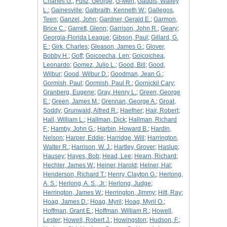
Charles G.
;
Fultz, George
;
G-Men
;
Gaddis, Walley
L.
;
Gainesville
;
Galbraith, Kenneth W.
;
Gallegos,
Teen
;
Ganzel, John
;
Gardner, Gerald E.
;
Garmon,
Brice C.
;
Garrett, Glenn
;
Garrison, John R.
;
Geary
;
Georgia-Florida League
;
Gibson, Paul
;
Gillard, G.
E.
;
Girk, Charles
;
Gleason, James G.
;
Glover,
Bobby H.
;
Goff
;
Goicoecha, Len
;
Goicoichea,
Leonardo
;
Gomez, Julio L.
;
Good, Bill
;
Good,
Wilbur
;
Good, Wilbur D.
;
Goodman, Jean G.
;
Gormish, Paul
;
Gormish, Paul R.
;
Gornickil Cary
;
Granberg, Eugene
;
Gray, Henry L.
;
Green, George
E.
;
Green, James M.
;
Grennan, George A.
;
Groat,
Soddy
;
Grunwald, Alfred R.
;
Haefner
;
Hair, Robert
;
Hall, William L.
;
Hallman, Dick
;
Hallman, Richard
F.
;
Hamby, John G.
;
Harbin, Howard B.
;
Hardin,
Nelson
;
Harper, Eddie
;
Harridge, Will
;
Harrington,
Walter R.
;
Harrison, W. J.
;
Hartley, Grover
;
Haslup
;
Hausey
;
Hayes, Bob
;
Head, Lee
;
Hearn, Richard
;
Hechler, James W.
;
Heiner, Harold
;
Helner, Hal
;
Henderson, Richard T.
;
Henry, Clayton G.
;
Herlong,
A. S.
;
Herlong, A. S., Jr.
;
Herlong, Judge
;
Herrington, James W.
;
Herrington, Jimmy
;
Hitt, Ray
;
Hoag, James D.
;
Hoag, Myril
;
Hoag, Myril O.
;
Hoffman, Grant E.
;
Hoffman, William R.
;
Howell,
Lester
;
Howell, Robert J.
;
Howingston
;
Hudson, F.
;