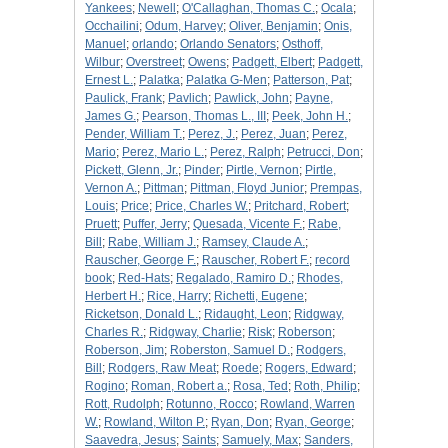
Yankees
;
Newell
;
O'Callaghan, Thomas C.
;
Ocala
;
Occhailini
;
Odum, Harvey
;
Oliver, Benjamin
;
Onis,
Manuel
;
orlando
;
Orlando Senators
;
Osthoff,
Wilbur
;
Overstreet
;
Owens
;
Padgett, Elbert
;
Padgett,
Ernest L.
;
Palatka
;
Palatka G-Men
;
Patterson, Pat
;
Paulick, Frank
;
Pavlich
;
Pawlick, John
;
Payne,
James G.
;
Pearson, Thomas L., III
;
Peek, John H.
;
Pender, William T.
;
Perez, J.
;
Perez, Juan
;
Perez,
Mario
;
Perez, Mario L.
;
Perez, Ralph
;
Petrucci, Don
;
Pickett, Glenn, Jr.
;
Pinder
;
Pirtle, Vernon
;
Pirtle,
Vernon A.
;
Pittman
;
Pittman, Floyd Junior
;
Prempas,
Louis
;
Price
;
Price, Charles W.
;
Pritchard, Robert
;
Pruett
;
Puffer, Jerry
;
Quesada, Vicente F.
;
Rabe,
Bill
;
Rabe, William J.
;
Ramsey, Claude A.
;
Rauscher, George F.
;
Rauscher, Robert F.
;
record
book
;
Red-Hats
;
Regalado, Ramiro D.
;
Rhodes,
Herbert H.
;
Rice, Harry
;
Richetti, Eugene
;
Ricketson, Donald L.
;
Ridaught, Leon
;
Ridgway,
Charles R.
;
Ridgway, Charlie
;
Risk
;
Roberson
;
Roberson, Jim
;
Roberston, Samuel D.
;
Rodgers,
Bill
;
Rodgers, Raw Meat
;
Roede
;
Rogers, Edward
;
Rogino
;
Roman, Robert a.
;
Rosa, Ted
;
Roth, Philip
;
Rott, Rudolph
;
Rotunno, Rocco
;
Rowland, Warren
W.
;
Rowland, Wilton P.
;
Ryan, Don
;
Ryan, George
;
Saavedra, Jesus
;
Saints
;
Samuely, Max
;
Sanders,