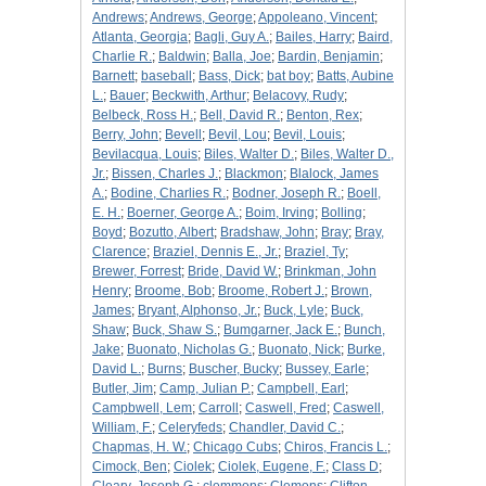
Andrews
;
Andrews, George
;
Appoleano, Vincent
;
Atlanta, Georgia
;
Bagli, Guy A.
;
Bailes, Harry
;
Baird,
Charlie R.
;
Baldwin
;
Balla, Joe
;
Bardin, Benjamin
;
Barnett
;
baseball
;
Bass, Dick
;
bat boy
;
Batts, Aubine
L.
;
Bauer
;
Beckwith, Arthur
;
Belacovy, Rudy
;
Belbeck, Ross H.
;
Bell, David R.
;
Benton, Rex
;
Berry, John
;
Bevell
;
Bevil, Lou
;
Bevil, Louis
;
Bevilacqua, Louis
;
Biles, Walter D.
;
Biles, Walter D.,
Jr.
;
Bissen, Charles J.
;
Blackmon
;
Blalock, James
A.
;
Bodine, Charlies R.
;
Bodner, Joseph R.
;
Boell,
E. H.
;
Boerner, George A.
;
Boim, Irving
;
Bolling
;
Boyd
;
Bozutto, Albert
;
Bradshaw, John
;
Bray
;
Bray,
Clarence
;
Braziel, Dennis E., Jr.
;
Braziel, Ty
;
Brewer, Forrest
;
Bride, David W.
;
Brinkman, John
Henry
;
Broome, Bob
;
Broome, Robert J.
;
Brown,
James
;
Bryant, Alphonso, Jr.
;
Buck, Lyle
;
Buck,
Shaw
;
Buck, Shaw S.
;
Bumgarner, Jack E.
;
Bunch,
Jake
;
Buonato, Nicholas G.
;
Buonato, Nick
;
Burke,
David L.
;
Burns
;
Buscher, Bucky
;
Bussey, Earle
;
Butler, Jim
;
Camp, Julian P.
;
Campbell, Earl
;
Campbwell, Lem
;
Carroll
;
Caswell, Fred
;
Caswell,
William, F.
;
Celeryfeds
;
Chandler, David C.
;
Chapmas, H. W.
;
Chicago Cubs
;
Chiros, Francis L.
;
Cimock, Ben
;
Ciolek
;
Ciolek, Eugene, F.
;
Class D
;