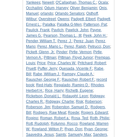
Yankees
;
Newell
;
O'Callaghan, Thomas C.
;
Ocala
;
Occhailini
;
Odum, Harvey
;
Oliver, Benjamin
;
Onis,
Manuel
;
orlando
;
Orlando Senators
;
Osthoff,
Wilbur
;
Overstreet
;
Owens
;
Padgett, Elbert
;
Padgett,
Ernest L.
;
Palatka
;
Palatka G-Men
;
Patterson, Pat
;
Paulick, Frank
;
Pavlich
;
Pawlick, John
;
Payne,
James G.
;
Pearson, Thomas L., III
;
Peek, John H.
;
Pender, William T.
;
Perez, J.
;
Perez, Juan
;
Perez,
Mario
;
Perez, Mario L.
;
Perez, Ralph
;
Petrucci, Don
;
Pickett, Glenn, Jr.
;
Pinder
;
Pirtle, Vernon
;
Pirtle,
Vernon A.
;
Pittman
;
Pittman, Floyd Junior
;
Prempas,
Louis
;
Price
;
Price, Charles W.
;
Pritchard, Robert
;
Pruett
;
Puffer, Jerry
;
Quesada, Vicente F.
;
Rabe,
Bill
;
Rabe, William J.
;
Ramsey, Claude A.
;
Rauscher, George F.
;
Rauscher, Robert F.
;
record
book
;
Red-Hats
;
Regalado, Ramiro D.
;
Rhodes,
Herbert H.
;
Rice, Harry
;
Richetti, Eugene
;
Ricketson, Donald L.
;
Ridaught, Leon
;
Ridgway,
Charles R.
;
Ridgway, Charlie
;
Risk
;
Roberson
;
Roberson, Jim
;
Roberston, Samuel D.
;
Rodgers,
Bill
;
Rodgers, Raw Meat
;
Roede
;
Rogers, Edward
;
Rogino
;
Roman, Robert a.
;
Rosa, Ted
;
Roth, Philip
;
Rott, Rudolph
;
Rotunno, Rocco
;
Rowland, Warren
W.
;
Rowland, Wilton P.
;
Ryan, Don
;
Ryan, George
;
Saavedra, Jesus
;
Saints
;
Samuely, Max
;
Sanders,