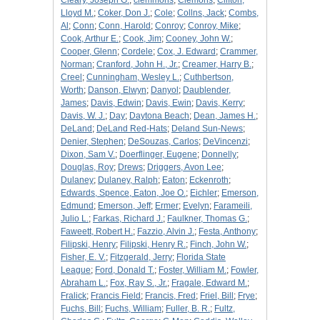
Cleary, Joseph G.
;
clemmons
;
Clemons
;
Clifton,
Lloyd M.
;
Coker, Don J.
;
Cole
;
Collns, Jack
;
Combs,
Al
;
Conn
;
Conn, Harold
;
Conroy
;
Conroy, Mike
;
Cook, Arthur E.
;
Cook, Jim
;
Cooney, John W.
;
Cooper, Glenn
;
Cordele
;
Cox, J. Edward
;
Crammer,
Norman
;
Cranford, John H., Jr.
;
Creamer, Harry B.
;
Creel
;
Cunningham, Wesley L.
;
Cuthbertson,
Worth
;
Danson, Elwyn
;
Danyol
;
Daublender,
James
;
Davis, Edwin
;
Davis, Ewin
;
Davis, Kerry
;
Davis, W. J.
;
Day
;
Daytona Beach
;
Dean, James H.
;
DeLand
;
DeLand Red-Hats
;
Deland Sun-News
;
Denier, Stephen
;
DeSouzas, Carlos
;
DeVincenzi
;
Dixon, Sam V.
;
Doerflinger, Eugene
;
Donnelly
;
Douglas, Roy
;
Drews
;
Driggers, Avon Lee
;
Dulaney
;
Dulaney, Ralph
;
Eaton
;
Eckenroth
;
Edwards, Spence, Eaton, Joe O.
;
Eichler
;
Emerson,
Edmund
;
Emerson, Jeff
;
Ermer
;
Evelyn
;
Farameili,
Julio L.
;
Farkas, Richard J.
;
Faulkner, Thomas G.
;
Faweett, Robert H.
;
Fazzio, Alvin J.
;
Festa, Anthony
;
Filipski, Henry
;
Filipski, Henry R.
;
Finch, John W.
;
Fisher, E. V.
;
Fitzgerald, Jerry
;
Florida State
League
;
Ford, Donald T.
;
Foster, William M.
;
Fowler,
Abraham L.
;
Fox, Ray S., Jr.
;
Fragale, Edward M.
;
Fralick
;
Francis Field
;
Francis, Fred
;
Friel, Bill
;
Frye
;
Fuchs, Bill
;
Fuchs, William
;
Fuller, B. R.
;
Fultz,