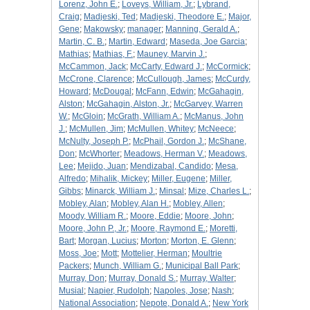
Lorenz, John E.
;
Loveys, William, Jr.
;
Lybrand,
Craig
;
Madjeski, Ted
;
Madjeski, Theodore E.
;
Major,
Gene
;
Makowsky
;
manager
;
Manning, Gerald A.
;
Martin, C. B.
;
Martin, Edward
;
Maseda, Joe Garcia
;
Mathias
;
Mathias, F.
;
Mauney, Marvin J.
;
McCammon, Jack
;
McCarty, Edward J.
;
McCormick
;
McCrone, Clarence
;
McCullough, James
;
McCurdy,
Howard
;
McDougal
;
McFann, Edwin
;
McGahagin,
Alston
;
McGahagin, Alston, Jr.
;
McGarvey, Warren
W.
;
McGloin
;
McGrath, William A.
;
McManus, John
J.
;
McMullen, Jim
;
McMullen, Whitey
;
McNeece
;
McNulty, Joseph P.
;
McPhail, Gordon J.
;
McShane,
Don
;
McWhorter
;
Meadows, Herman V.
;
Meadows,
Lee
;
Mejido, Juan
;
Mendizabal, Candido
;
Mesa,
Alfredo
;
Mihalik, Mickey
;
Miller, Eugene
;
Miller,
Gibbs
;
Minarck, William J.
;
Minsal
;
Mize, Charles L.
;
Mobley, Alan
;
Mobley, Alan H.
;
Mobley, Allen
;
Moody, William R.
;
Moore, Eddie
;
Moore, John
;
Moore, John P., Jr.
;
Moore, Raymond E.
;
Moretti,
Bart
;
Morgan, Lucius
;
Morton
;
Morton, E. Glenn
;
Moss, Joe
;
Mott
;
Mottelier, Herman
;
Moultrie
Packers
;
Munch, William G.
;
Municipal Ball Park
;
Murray, Don
;
Murray, Donald S.
;
Murray, Walter
;
Musial
;
Napier, Rudolph
;
Napoles, Jose
;
Nash
;
National Association
;
Nepote, Donald A.
;
New York