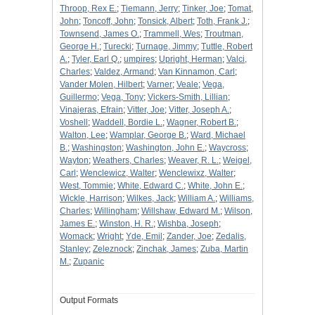
Throop, Rex E.
;
Tiemann, Jerry
;
Tinker, Joe
;
Tomat,
John
;
Toncoff, John
;
Tonsick, Albert
;
Toth, Frank J.
;
Townsend, James O.
;
Trammell, Wes
;
Troutman,
George H.
;
Turecki
;
Turnage, Jimmy
;
Tuttle, Robert
A.
;
Tyler, Earl Q.
;
umpires
;
Upright, Herman
;
Valci,
Charles
;
Valdez, Armand
;
Van Kinnamon, Carl
;
Vander Molen, Hilbert
;
Varner
;
Veale
;
Vega,
Guillermo
;
Vega, Tony
;
Vickers-Smith, Lillian
;
Vinajeras, Efrain
;
Vitter, Joe
;
Vitter, Joseph A.
;
Voshell
;
Waddell, Bordie L.
;
Wagner, Robert B.
;
Walton, Lee
;
Wamplar, George B.
;
Ward, Michael
B.
;
Washingston
;
Washington, John E.
;
Waycross
;
Wayton
;
Weathers, Charles
;
Weaver, R. L.
;
Weigel,
Carl
;
Wenclewicz, Walter
;
Wenclewixz, Walter
;
West, Tommie
;
White, Edward C.
;
White, John E.
;
Wickle, Harrison
;
Wilkes, Jack
;
William A.
;
Williams,
Charles
;
Willingham
;
Willshaw, Edward M.
;
Wilson,
James E.
;
Winston, H. R.
;
Wishba, Joseph
;
Womack
;
Wright
;
Yde, Emil
;
Zander, Joe
;
Zedalis,
Stanley
;
Zeleznock
;
Zinchak, James
;
Zuba, Martin
M.
;
Zupanic
Output Formats