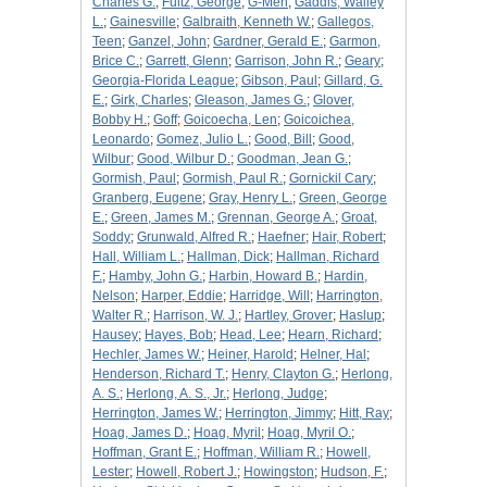
Charles G.
;
Fultz, George
;
G-Men
;
Gaddis, Walley
L.
;
Gainesville
;
Galbraith, Kenneth W.
;
Gallegos,
Teen
;
Ganzel, John
;
Gardner, Gerald E.
;
Garmon,
Brice C.
;
Garrett, Glenn
;
Garrison, John R.
;
Geary
;
Georgia-Florida League
;
Gibson, Paul
;
Gillard, G.
E.
;
Girk, Charles
;
Gleason, James G.
;
Glover,
Bobby H.
;
Goff
;
Goicoecha, Len
;
Goicoichea,
Leonardo
;
Gomez, Julio L.
;
Good, Bill
;
Good,
Wilbur
;
Good, Wilbur D.
;
Goodman, Jean G.
;
Gormish, Paul
;
Gormish, Paul R.
;
Gornickil Cary
;
Granberg, Eugene
;
Gray, Henry L.
;
Green, George
E.
;
Green, James M.
;
Grennan, George A.
;
Groat,
Soddy
;
Grunwald, Alfred R.
;
Haefner
;
Hair, Robert
;
Hall, William L.
;
Hallman, Dick
;
Hallman, Richard
F.
;
Hamby, John G.
;
Harbin, Howard B.
;
Hardin,
Nelson
;
Harper, Eddie
;
Harridge, Will
;
Harrington,
Walter R.
;
Harrison, W. J.
;
Hartley, Grover
;
Haslup
;
Hausey
;
Hayes, Bob
;
Head, Lee
;
Hearn, Richard
;
Hechler, James W.
;
Heiner, Harold
;
Helner, Hal
;
Henderson, Richard T.
;
Henry, Clayton G.
;
Herlong,
A. S.
;
Herlong, A. S., Jr.
;
Herlong, Judge
;
Herrington, James W.
;
Herrington, Jimmy
;
Hitt, Ray
;
Hoag, James D.
;
Hoag, Myril
;
Hoag, Myril O.
;
Hoffman, Grant E.
;
Hoffman, William R.
;
Howell,
Lester
;
Howell, Robert J.
;
Howingston
;
Hudson, F.
;