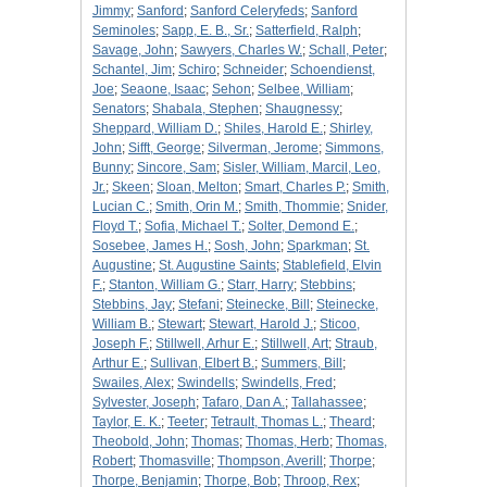
Jimmy
;
Sanford
;
Sanford Celeryfeds
;
Sanford
Seminoles
;
Sapp, E. B., Sr.
;
Satterfield, Ralph
;
Savage, John
;
Sawyers, Charles W.
;
Schall, Peter
;
Schantel, Jim
;
Schiro
;
Schneider
;
Schoendienst,
Joe
;
Seaone, Isaac
;
Sehon
;
Selbee, William
;
Senators
;
Shabala, Stephen
;
Shaugnessy
;
Sheppard, William D.
;
Shiles, Harold E.
;
Shirley,
John
;
Sifft, George
;
Silverman, Jerome
;
Simmons,
Bunny
;
Sincore, Sam
;
Sisler, William, Marcil, Leo,
Jr.
;
Skeen
;
Sloan, Melton
;
Smart, Charles P.
;
Smith,
Lucian C.
;
Smith, Orin M.
;
Smith, Thommie
;
Snider,
Floyd T.
;
Sofia, Michael T.
;
Solter, Demond E.
;
Sosebee, James H.
;
Sosh, John
;
Sparkman
;
St.
Augustine
;
St. Augustine Saints
;
Stablefield, Elvin
F.
;
Stanton, William G.
;
Starr, Harry
;
Stebbins
;
Stebbins, Jay
;
Stefani
;
Steinecke, Bill
;
Steinecke,
William B.
;
Stewart
;
Stewart, Harold J.
;
Sticoo,
Joseph F.
;
Stillwell, Arhur E.
;
Stillwell, Art
;
Straub,
Arthur E.
;
Sullivan, Elbert B.
;
Summers, Bill
;
Swailes, Alex
;
Swindells
;
Swindells, Fred
;
Sylvester, Joseph
;
Tafaro, Dan A.
;
Tallahassee
;
Taylor, E. K.
;
Teeter
;
Tetrault, Thomas L.
;
Theard
;
Theobold, John
;
Thomas
;
Thomas, Herb
;
Thomas,
Robert
;
Thomasville
;
Thompson, Averill
;
Thorpe
;
Thorpe, Benjamin
;
Thorpe, Bob
;
Throop, Rex
;