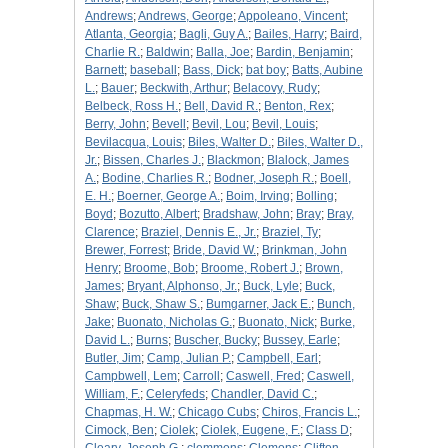
Andrews
;
Andrews, George
;
Appoleano, Vincent
;
Atlanta, Georgia
;
Bagli, Guy A.
;
Bailes, Harry
;
Baird,
Charlie R.
;
Baldwin
;
Balla, Joe
;
Bardin, Benjamin
;
Barnett
;
baseball
;
Bass, Dick
;
bat boy
;
Batts, Aubine
L.
;
Bauer
;
Beckwith, Arthur
;
Belacovy, Rudy
;
Belbeck, Ross H.
;
Bell, David R.
;
Benton, Rex
;
Berry, John
;
Bevell
;
Bevil, Lou
;
Bevil, Louis
;
Bevilacqua, Louis
;
Biles, Walter D.
;
Biles, Walter D.,
Jr.
;
Bissen, Charles J.
;
Blackmon
;
Blalock, James
A.
;
Bodine, Charlies R.
;
Bodner, Joseph R.
;
Boell,
E. H.
;
Boerner, George A.
;
Boim, Irving
;
Bolling
;
Boyd
;
Bozutto, Albert
;
Bradshaw, John
;
Bray
;
Bray,
Clarence
;
Braziel, Dennis E., Jr.
;
Braziel, Ty
;
Brewer, Forrest
;
Bride, David W.
;
Brinkman, John
Henry
;
Broome, Bob
;
Broome, Robert J.
;
Brown,
James
;
Bryant, Alphonso, Jr.
;
Buck, Lyle
;
Buck,
Shaw
;
Buck, Shaw S.
;
Bumgarner, Jack E.
;
Bunch,
Jake
;
Buonato, Nicholas G.
;
Buonato, Nick
;
Burke,
David L.
;
Burns
;
Buscher, Bucky
;
Bussey, Earle
;
Butler, Jim
;
Camp, Julian P.
;
Campbell, Earl
;
Campbwell, Lem
;
Carroll
;
Caswell, Fred
;
Caswell,
William, F.
;
Celeryfeds
;
Chandler, David C.
;
Chapmas, H. W.
;
Chicago Cubs
;
Chiros, Francis L.
;
Cimock, Ben
;
Ciolek
;
Ciolek, Eugene, F.
;
Class D
;