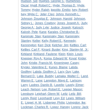
Hudson, Sid
;
Hughes, George S.
;
Humphries,
Oscar
;
Hyatt, Robert C.
;
Hyde, Thomas D.
;
Hyde,
Tommy
;
Hyder, Ralph
;
Ippolito, Emilio
;
Ivey, Robert
;
Ivey, Wylie C.
;
Jeter, Cleo
;
Johns, Kenneth L.
;
Johnson, Douglas E.
;
Johnson, Harold
;
Johnson,
Sidney L.
;
Jones, Cowboy
;
Jones, Joseph A.
;
Judy,
George A.
;
Judy, Lyle
;
Justice, Joseph
;
Kalosch
;
Kalosh, Pete
;
Kane
;
Karales, Christopher B.
;
Karpinski, Stan
;
Karpinskiy, Stan
;
Karpinskiy,
Stanley
;
Keller
;
Kelly, Robert E.
;
Kennedy
;
Kennington
;
Kerr, Dick
;
Ketcher, Jim
;
Kettles, Carl
;
Kettles, Carl F.
;
Kinard, Buster
;
King, Stanley M., Jr.
;
Kirkland
;
Kirkland, Faulene
;
Klein
;
Klein, Louis
;
Knepper, Roy A.
;
Korpa, Edward W.
;
Koval
;
Krider,
John
;
Kristie, Francis M.
;
Kroeninger, Casey
;
Krysko, Valentine E.
;
Kunes, Blaine
;
Labda,
Godfrey
;
Labda, Godfrey J.
;
Lacy, Guy
;
Lake,
Bernard D.
;
Lake, Buddy
;
Lamaka, Walter C.
;
Land,
Warren E.
;
Lane
;
Langston, Mayo E.
;
Lariscey,
Larry
;
Lastres, Danilo B.
;
Lavelle
;
Lavely, Elmer
;
Leach, Nelson
;
Lee, Robert E.
;
Leeper, Mason
;
Leesburg
;
Leiphart, Glenn W.
;
Leitz
;
Leitz, Bill
;
Lemly, Reid
;
Leonhardt
;
Levy, Ed
;
Lewis, William
E.
;
Ligget, H. M.
;
Lisberger, Philip
;
Livingston, Ike
;
Lockman, Charles R.
;
Lopez, Harvey
;
Lorenz, Jack
;