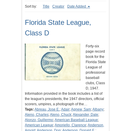
Sort by:
Title
Creator
Date Added
Florida State League,
Class D
Forty-six
page record
book for the
Florida State
League of
professional
baseball
clubs, Class
D, 1947.
Information provided in the book includes a list of
the league's presidents, the 1947 directors, official
scorers, umpires, a photograph of the…
Tags:
Abreau, Jose E.
;
Adair
;
Agnew, Sam
;
Albany
;
Aleno, Charles
;
Aleno, Chuck
;
Alexander, Dale
;
Alonzo, Guillermo
;
American Baseball League
;
American League
;
Amoriello, Clarence
;
Anderson,
Arnold
;
Anderson, Don
;
Anderson, Donald E.
;