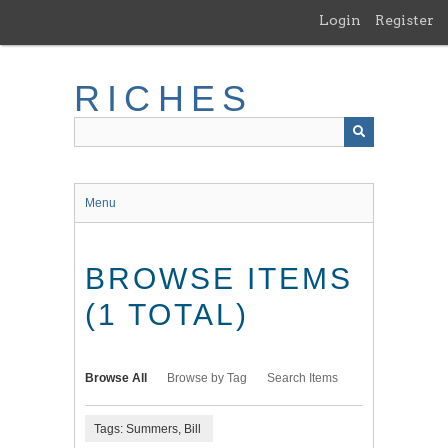
Skip
Login
Register
to
main
content
RICHES
Menu
BROWSE ITEMS
(1 TOTAL)
Browse All
Browse by Tag
Search Items
Tags: Summers, Bill