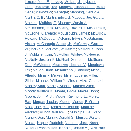
Lorenz, John E.
;
Loveys, William, Jr.
;
Lybrand,
Craig
;
Madjeski, Ted
;
Madjeski, Theodore E.
;
Major,
Gene
;
Makowsky
;
manager
;
Manning, Gerald A.
;
Martin, C. B.
;
Martin, Edward
;
Maseda, Joe Garcia
;
Mathias
;
Mathias, F.
;
Mauney, Marvin J.
;
McCammon, Jack
;
McCarty, Edward J.
;
McCormick
;
McCrone, Clarence
;
McCullough, James
;
McCurdy,
Howard
;
McDougal
;
McFann, Edwin
;
McGahagin,
Alston
;
McGahagin, Alston, Jr.
;
McGarvey, Warren
W.
;
McGloin
;
McGrath, William A.
;
McManus, John
J.
;
McMullen, Jim
;
McMullen, Whitey
;
McNeece
;
McNulty, Joseph P.
;
McPhail, Gordon J.
;
McShane,
Don
;
McWhorter
;
Meadows, Herman V.
;
Meadows,
Lee
;
Mejido, Juan
;
Mendizabal, Candido
;
Mesa,
Alfredo
;
Mihalik, Mickey
;
Miller, Eugene
;
Miller,
Gibbs
;
Minarck, William J.
;
Minsal
;
Mize, Charles L.
;
Mobley, Alan
;
Mobley, Alan H.
;
Mobley, Allen
;
Moody, William R.
;
Moore, Eddie
;
Moore, John
;
Moore, John P., Jr.
;
Moore, Raymond E.
;
Moretti,
Bart
;
Morgan, Lucius
;
Morton
;
Morton, E. Glenn
;
Moss, Joe
;
Mott
;
Mottelier, Herman
;
Moultrie
Packers
;
Munch, William G.
;
Municipal Ball Park
;
Murray, Don
;
Murray, Donald S.
;
Murray, Walter
;
Musial
;
Napier, Rudolph
;
Napoles, Jose
;
Nash
;
National Association
;
Nepote, Donald A.
;
New York