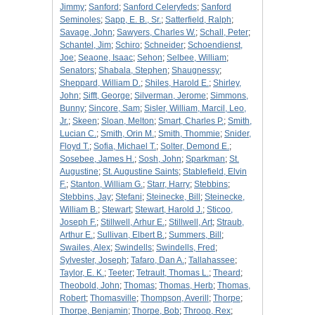
Jimmy
;
Sanford
;
Sanford Celeryfeds
;
Sanford
Seminoles
;
Sapp, E. B., Sr.
;
Satterfield, Ralph
;
Savage, John
;
Sawyers, Charles W.
;
Schall, Peter
;
Schantel, Jim
;
Schiro
;
Schneider
;
Schoendienst,
Joe
;
Seaone, Isaac
;
Sehon
;
Selbee, William
;
Senators
;
Shabala, Stephen
;
Shaugnessy
;
Sheppard, William D.
;
Shiles, Harold E.
;
Shirley,
John
;
Sifft, George
;
Silverman, Jerome
;
Simmons,
Bunny
;
Sincore, Sam
;
Sisler, William, Marcil, Leo,
Jr.
;
Skeen
;
Sloan, Melton
;
Smart, Charles P.
;
Smith,
Lucian C.
;
Smith, Orin M.
;
Smith, Thommie
;
Snider,
Floyd T.
;
Sofia, Michael T.
;
Solter, Demond E.
;
Sosebee, James H.
;
Sosh, John
;
Sparkman
;
St.
Augustine
;
St. Augustine Saints
;
Stablefield, Elvin
F.
;
Stanton, William G.
;
Starr, Harry
;
Stebbins
;
Stebbins, Jay
;
Stefani
;
Steinecke, Bill
;
Steinecke,
William B.
;
Stewart
;
Stewart, Harold J.
;
Sticoo,
Joseph F.
;
Stillwell, Arhur E.
;
Stillwell, Art
;
Straub,
Arthur E.
;
Sullivan, Elbert B.
;
Summers, Bill
;
Swailes, Alex
;
Swindells
;
Swindells, Fred
;
Sylvester, Joseph
;
Tafaro, Dan A.
;
Tallahassee
;
Taylor, E. K.
;
Teeter
;
Tetrault, Thomas L.
;
Theard
;
Theobold, John
;
Thomas
;
Thomas, Herb
;
Thomas,
Robert
;
Thomasville
;
Thompson, Averill
;
Thorpe
;
Thorpe, Benjamin
;
Thorpe, Bob
;
Throop, Rex
;