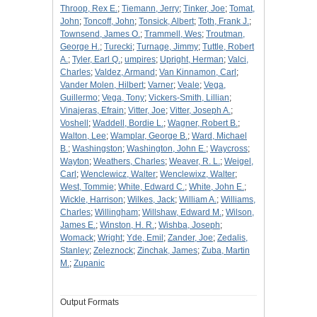
Throop, Rex E.
;
Tiemann, Jerry
;
Tinker, Joe
;
Tomat,
John
;
Toncoff, John
;
Tonsick, Albert
;
Toth, Frank J.
;
Townsend, James O.
;
Trammell, Wes
;
Troutman,
George H.
;
Turecki
;
Turnage, Jimmy
;
Tuttle, Robert
A.
;
Tyler, Earl Q.
;
umpires
;
Upright, Herman
;
Valci,
Charles
;
Valdez, Armand
;
Van Kinnamon, Carl
;
Vander Molen, Hilbert
;
Varner
;
Veale
;
Vega,
Guillermo
;
Vega, Tony
;
Vickers-Smith, Lillian
;
Vinajeras, Efrain
;
Vitter, Joe
;
Vitter, Joseph A.
;
Voshell
;
Waddell, Bordie L.
;
Wagner, Robert B.
;
Walton, Lee
;
Wamplar, George B.
;
Ward, Michael
B.
;
Washingston
;
Washington, John E.
;
Waycross
;
Wayton
;
Weathers, Charles
;
Weaver, R. L.
;
Weigel,
Carl
;
Wenclewicz, Walter
;
Wenclewixz, Walter
;
West, Tommie
;
White, Edward C.
;
White, John E.
;
Wickle, Harrison
;
Wilkes, Jack
;
William A.
;
Williams,
Charles
;
Willingham
;
Willshaw, Edward M.
;
Wilson,
James E.
;
Winston, H. R.
;
Wishba, Joseph
;
Womack
;
Wright
;
Yde, Emil
;
Zander, Joe
;
Zedalis,
Stanley
;
Zeleznock
;
Zinchak, James
;
Zuba, Martin
M.
;
Zupanic
Output Formats