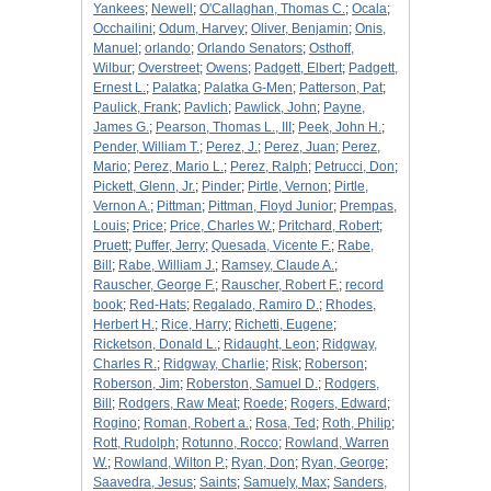
Yankees
;
Newell
;
O'Callaghan, Thomas C.
;
Ocala
;
Occhailini
;
Odum, Harvey
;
Oliver, Benjamin
;
Onis,
Manuel
;
orlando
;
Orlando Senators
;
Osthoff,
Wilbur
;
Overstreet
;
Owens
;
Padgett, Elbert
;
Padgett,
Ernest L.
;
Palatka
;
Palatka G-Men
;
Patterson, Pat
;
Paulick, Frank
;
Pavlich
;
Pawlick, John
;
Payne,
James G.
;
Pearson, Thomas L., III
;
Peek, John H.
;
Pender, William T.
;
Perez, J.
;
Perez, Juan
;
Perez,
Mario
;
Perez, Mario L.
;
Perez, Ralph
;
Petrucci, Don
;
Pickett, Glenn, Jr.
;
Pinder
;
Pirtle, Vernon
;
Pirtle,
Vernon A.
;
Pittman
;
Pittman, Floyd Junior
;
Prempas,
Louis
;
Price
;
Price, Charles W.
;
Pritchard, Robert
;
Pruett
;
Puffer, Jerry
;
Quesada, Vicente F.
;
Rabe,
Bill
;
Rabe, William J.
;
Ramsey, Claude A.
;
Rauscher, George F.
;
Rauscher, Robert F.
;
record
book
;
Red-Hats
;
Regalado, Ramiro D.
;
Rhodes,
Herbert H.
;
Rice, Harry
;
Richetti, Eugene
;
Ricketson, Donald L.
;
Ridaught, Leon
;
Ridgway,
Charles R.
;
Ridgway, Charlie
;
Risk
;
Roberson
;
Roberson, Jim
;
Roberston, Samuel D.
;
Rodgers,
Bill
;
Rodgers, Raw Meat
;
Roede
;
Rogers, Edward
;
Rogino
;
Roman, Robert a.
;
Rosa, Ted
;
Roth, Philip
;
Rott, Rudolph
;
Rotunno, Rocco
;
Rowland, Warren
W.
;
Rowland, Wilton P.
;
Ryan, Don
;
Ryan, George
;
Saavedra, Jesus
;
Saints
;
Samuely, Max
;
Sanders,