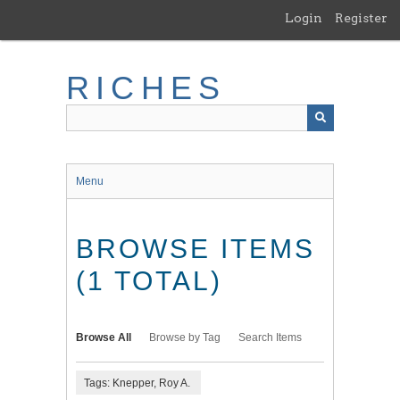
Skip
Login
Register
to
main
content
RICHES
Menu
BROWSE ITEMS
(1 TOTAL)
Browse All
Browse by Tag
Search Items
Tags: Knepper, Roy A.