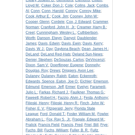
Cleary, Joseph G.
;
clemmons
;
Clemons
;
Clifton,
Lloyd M.
;
Coker, Don J.
;
Cole
;
Collns, Jack
;
Combs,
Al
;
Conn
;
Conn, Harold
;
Conroy
;
Conroy, Mike
;
Cook, Arthur E.
;
Cook, Jim
;
Cooney, John W.
;
Cooper, Glenn
;
Cordele
;
Cox, J. Edward
;
Crammer,
Norman
;
Cranford, John H., Jr.
;
Creamer, Harry B.
;
Creel
;
Cunningham, Wesley L.
;
Cuthbertson,
Worth
;
Danson, Elwyn
;
Danyol
;
Daublender,
James
;
Davis, Edwin
;
Davis, Ewin
;
Davis, Kerry
;
Davis, W. J.
;
Day
;
Daytona Beach
;
Dean, James H.
;
DeLand
;
DeLand Red-Hats
;
Deland Sun-News
;
Denier, Stephen
;
DeSouzas, Carlos
;
DeVincenzi
;
Dixon, Sam V.
;
Doerflinger, Eugene
;
Donnelly
;
Douglas, Roy
;
Drews
;
Driggers, Avon Lee
;
Dulaney
;
Dulaney, Ralph
;
Eaton
;
Eckenroth
;
Edwards, Spence, Eaton, Joe O.
;
Eichler
;
Emerson,
Edmund
;
Emerson, Jeff
;
Ermer
;
Evelyn
;
Farameili,
Julio L.
;
Farkas, Richard J.
;
Faulkner, Thomas G.
;
Faweett, Robert H.
;
Fazzio, Alvin J.
;
Festa, Anthony
;
Filipski, Henry
;
Filipski, Henry R.
;
Finch, John W.
;
Fisher, E. V.
;
Fitzgerald, Jerry
;
Florida State
League
;
Ford, Donald T.
;
Foster, William M.
;
Fowler,
Abraham L.
;
Fox, Ray S., Jr.
;
Fragale, Edward M.
;
Fralick
;
Francis Field
;
Francis, Fred
;
Friel, Bill
;
Frye
;
Fuchs, Bill
;
Fuchs, William
;
Fuller, B. R.
;
Fultz,