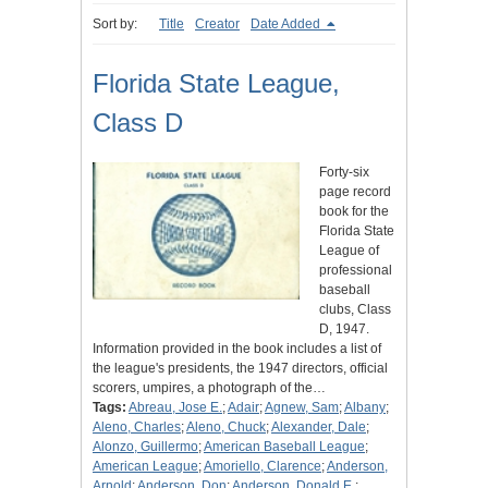
Sort by:
Title
Creator
Date Added
Florida State League,
Class D
Forty-six
page record
book for the
Florida State
League of
professional
baseball
clubs, Class
D, 1947.
Information provided in the book includes a list of
the league's presidents, the 1947 directors, official
scorers, umpires, a photograph of the…
Tags:
Abreau, Jose E.
;
Adair
;
Agnew, Sam
;
Albany
;
Aleno, Charles
;
Aleno, Chuck
;
Alexander, Dale
;
Alonzo, Guillermo
;
American Baseball League
;
American League
;
Amoriello, Clarence
;
Anderson,
Arnold
;
Anderson, Don
;
Anderson, Donald E.
;