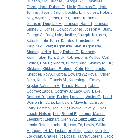
Hudson, Sid
;
Hughes, George S.
;
Humphries,
Oscar
;
Hyatt, Robert C.
;
Hyde, Thomas D.
;
Hyde,
Tommy
;
Hyder, Ralph
;
Ippolito, Emilio
;
Ivey, Robert
;
Ivey, Wylie C.
;
Jeter, Cleo
;
Johns, Kenneth L.
;
Johnson, Douglas E.
;
Johnson, Harold
;
Johnson,
Sidney L.
;
Jones, Cowboy
;
Jones, Joseph A.
;
Judy,
George A.
;
Judy, Lyle
;
Justice, Joseph
;
Kalosch
;
Kalosh, Pete
;
Kane
;
Karales, Christopher B.
;
Karpinski, Stan
;
Karpinskiy, Stan
;
Karpinskiy,
Stanley
;
Keller
;
Kelly, Robert E.
;
Kennedy
;
Kennington
;
Kerr, Dick
;
Ketcher, Jim
;
Kettles, Carl
;
Kettles, Carl F.
;
Kinard, Buster
;
King, Stanley M., Jr.
;
Kirkland
;
Kirkland, Faulene
;
Klein
;
Klein, Louis
;
Knepper, Roy A.
;
Korpa, Edward W.
;
Koval
;
Krider,
John
;
Kristie, Francis M.
;
Kroeninger, Casey
;
Krysko, Valentine E.
;
Kunes, Blaine
;
Labda,
Godfrey
;
Labda, Godfrey J.
;
Lacy, Guy
;
Lake,
Bernard D.
;
Lake, Buddy
;
Lamaka, Walter C.
;
Land,
Warren E.
;
Lane
;
Langston, Mayo E.
;
Lariscey,
Larry
;
Lastres, Danilo B.
;
Lavelle
;
Lavely, Elmer
;
Leach, Nelson
;
Lee, Robert E.
;
Leeper, Mason
;
Leesburg
;
Leiphart, Glenn W.
;
Leitz
;
Leitz, Bill
;
Lemly, Reid
;
Leonhardt
;
Levy, Ed
;
Lewis, William
E.
;
Ligget, H. M.
;
Lisberger, Philip
;
Livingston, Ike
;
Lockman, Charles R.
;
Lopez, Harvey
;
Lorenz, Jack
;