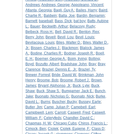
Andrews
;
Andrews, George
;
Appoleano, Vincent
;
Atlanta, Georgia
;
Bagli, Guy A.
;
Bailes, Harry
;
Baird,
Charlie R.
;
Baldwin
;
Balla, Joe
;
Bardin, Benjamin
;
Barnett
;
baseball
;
Bass, Dick
;
bat boy
;
Batts, Aubine
L.
;
Bauer
;
Beckwith, Arthur
;
Belacovy, Rudy
;
Belbeck, Ross H.
;
Bell, David R.
;
Benton, Rex
;
Berry, John
;
Bevell
;
Bevil, Lou
;
Bevil, Louis
;
Bevilacqua, Louis
;
Biles, Walter D.
;
Biles, Walter D.,
Jr.
;
Bissen, Charles J.
;
Blackmon
;
Blalock, James
A.
;
Bodine, Charlies R.
;
Bodner, Joseph R.
;
Boell,
E. H.
;
Boerner, George A.
;
Boim, Irving
;
Bolling
;
Boyd
;
Bozutto, Albert
;
Bradshaw, John
;
Bray
;
Bray,
Clarence
;
Braziel, Dennis E., Jr.
;
Braziel, Ty
;
Brewer, Forrest
;
Bride, David W.
;
Brinkman, John
Henry
;
Broome, Bob
;
Broome, Robert J.
;
Brown,
James
;
Bryant, Alphonso, Jr.
;
Buck, Lyle
;
Buck,
Shaw
;
Buck, Shaw S.
;
Bumgarner, Jack E.
;
Bunch,
Jake
;
Buonato, Nicholas G.
;
Buonato, Nick
;
Burke,
David L.
;
Burns
;
Buscher, Bucky
;
Bussey, Earle
;
Butler, Jim
;
Camp, Julian P.
;
Campbell, Earl
;
Campbwell, Lem
;
Carroll
;
Caswell, Fred
;
Caswell,
William, F.
;
Celeryfeds
;
Chandler, David C.
;
Chapmas, H. W.
;
Chicago Cubs
;
Chiros, Francis L.
;
Cimock, Ben
;
Ciolek
;
Ciolek, Eugene, F.
;
Class D
;