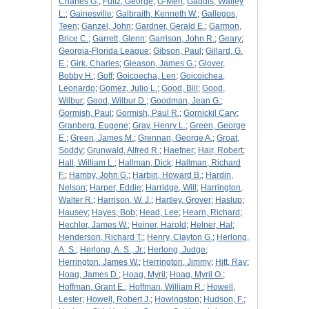
Charles G.
;
Fultz, George
;
G-Men
;
Gaddis, Walley
L.
;
Gainesville
;
Galbraith, Kenneth W.
;
Gallegos,
Teen
;
Ganzel, John
;
Gardner, Gerald E.
;
Garmon,
Brice C.
;
Garrett, Glenn
;
Garrison, John R.
;
Geary
;
Georgia-Florida League
;
Gibson, Paul
;
Gillard, G.
E.
;
Girk, Charles
;
Gleason, James G.
;
Glover,
Bobby H.
;
Goff
;
Goicoecha, Len
;
Goicoichea,
Leonardo
;
Gomez, Julio L.
;
Good, Bill
;
Good,
Wilbur
;
Good, Wilbur D.
;
Goodman, Jean G.
;
Gormish, Paul
;
Gormish, Paul R.
;
Gornickil Cary
;
Granberg, Eugene
;
Gray, Henry L.
;
Green, George
E.
;
Green, James M.
;
Grennan, George A.
;
Groat,
Soddy
;
Grunwald, Alfred R.
;
Haefner
;
Hair, Robert
;
Hall, William L.
;
Hallman, Dick
;
Hallman, Richard
F.
;
Hamby, John G.
;
Harbin, Howard B.
;
Hardin,
Nelson
;
Harper, Eddie
;
Harridge, Will
;
Harrington,
Walter R.
;
Harrison, W. J.
;
Hartley, Grover
;
Haslup
;
Hausey
;
Hayes, Bob
;
Head, Lee
;
Hearn, Richard
;
Hechler, James W.
;
Heiner, Harold
;
Helner, Hal
;
Henderson, Richard T.
;
Henry, Clayton G.
;
Herlong,
A. S.
;
Herlong, A. S., Jr.
;
Herlong, Judge
;
Herrington, James W.
;
Herrington, Jimmy
;
Hitt, Ray
;
Hoag, James D.
;
Hoag, Myril
;
Hoag, Myril O.
;
Hoffman, Grant E.
;
Hoffman, William R.
;
Howell,
Lester
;
Howell, Robert J.
;
Howingston
;
Hudson, F.
;