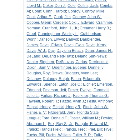
Cleary, Joseph G.
;
clemmons
;
Clemons
;
Clifton,
Lloyd M.
;
Coker, Don J.
;
Cole
;
Collns, Jack
;
Combs,
Al
;
Conn
;
Conn, Harold
;
Conroy
;
Conroy, Mike
;
Cook, Arthur E.
;
Cook, Jim
;
Cooney, John W.
;
Cooper, Glenn
;
Cordele
;
Cox, J. Edward
;
Crammer,
Norman
;
Cranford, John H., Jr.
;
Creamer, Harry B.
;
Creel
;
Cunningham, Wesley L.
;
Cuthbertson,
Worth
;
Danson, Elwyn
;
Danyol
;
Daublender,
James
;
Davis, Edwin
;
Davis, Ewin
;
Davis, Kerry
;
Davis, W. J.
;
Day
;
Daytona Beach
;
Dean, James H.
;
DeLand
;
DeLand Red-Hats
;
Deland Sun-News
;
Denier, Stephen
;
DeSouzas, Carlos
;
DeVincenzi
;
Dixon, Sam V.
;
Doerflinger, Eugene
;
Donnelly
;
Douglas, Roy
;
Drews
;
Driggers, Avon Lee
;
Dulaney
;
Dulaney, Ralph
;
Eaton
;
Eckenroth
;
Edwards, Spence, Eaton, Joe O.
;
Eichler
;
Emerson,
Edmund
;
Emerson, Jeff
;
Ermer
;
Evelyn
;
Farameili,
Julio L.
;
Farkas, Richard J.
;
Faulkner, Thomas G.
;
Faweett, Robert H.
;
Fazzio, Alvin J.
;
Festa, Anthony
;
Filipski, Henry
;
Filipski, Henry R.
;
Finch, John W.
;
Fisher, E. V.
;
Fitzgerald, Jerry
;
Florida State
League
;
Ford, Donald T.
;
Foster, William M.
;
Fowler,
Abraham L.
;
Fox, Ray S., Jr.
;
Fragale, Edward M.
;
Fralick
;
Francis Field
;
Francis, Fred
;
Friel, Bill
;
Frye
;
Fuchs, Bill
;
Fuchs, William
;
Fuller, B. R.
;
Fultz,