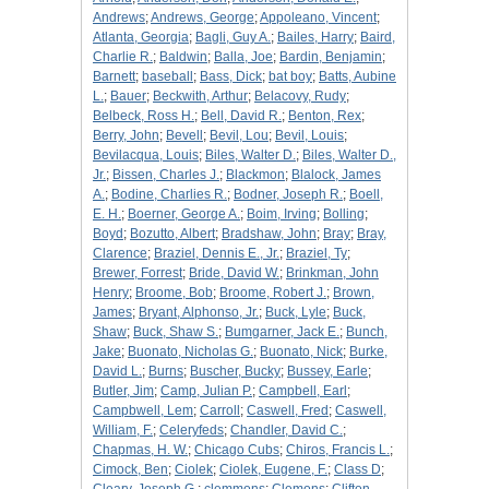
Andrews
;
Andrews, George
;
Appoleano, Vincent
;
Atlanta, Georgia
;
Bagli, Guy A.
;
Bailes, Harry
;
Baird,
Charlie R.
;
Baldwin
;
Balla, Joe
;
Bardin, Benjamin
;
Barnett
;
baseball
;
Bass, Dick
;
bat boy
;
Batts, Aubine
L.
;
Bauer
;
Beckwith, Arthur
;
Belacovy, Rudy
;
Belbeck, Ross H.
;
Bell, David R.
;
Benton, Rex
;
Berry, John
;
Bevell
;
Bevil, Lou
;
Bevil, Louis
;
Bevilacqua, Louis
;
Biles, Walter D.
;
Biles, Walter D.,
Jr.
;
Bissen, Charles J.
;
Blackmon
;
Blalock, James
A.
;
Bodine, Charlies R.
;
Bodner, Joseph R.
;
Boell,
E. H.
;
Boerner, George A.
;
Boim, Irving
;
Bolling
;
Boyd
;
Bozutto, Albert
;
Bradshaw, John
;
Bray
;
Bray,
Clarence
;
Braziel, Dennis E., Jr.
;
Braziel, Ty
;
Brewer, Forrest
;
Bride, David W.
;
Brinkman, John
Henry
;
Broome, Bob
;
Broome, Robert J.
;
Brown,
James
;
Bryant, Alphonso, Jr.
;
Buck, Lyle
;
Buck,
Shaw
;
Buck, Shaw S.
;
Bumgarner, Jack E.
;
Bunch,
Jake
;
Buonato, Nicholas G.
;
Buonato, Nick
;
Burke,
David L.
;
Burns
;
Buscher, Bucky
;
Bussey, Earle
;
Butler, Jim
;
Camp, Julian P.
;
Campbell, Earl
;
Campbwell, Lem
;
Carroll
;
Caswell, Fred
;
Caswell,
William, F.
;
Celeryfeds
;
Chandler, David C.
;
Chapmas, H. W.
;
Chicago Cubs
;
Chiros, Francis L.
;
Cimock, Ben
;
Ciolek
;
Ciolek, Eugene, F.
;
Class D
;