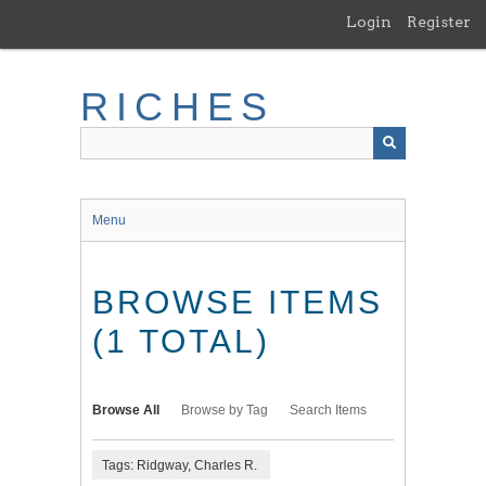
Skip
Login
Register
to
main
content
RICHES
Menu
BROWSE ITEMS
(1 TOTAL)
Browse All
Browse by Tag
Search Items
Tags: Ridgway, Charles R.