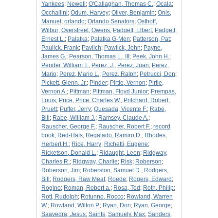
Yankees
;
Newell
;
O'Callaghan, Thomas C.
;
Ocala
;
Occhailini
;
Odum, Harvey
;
Oliver, Benjamin
;
Onis,
Manuel
;
orlando
;
Orlando Senators
;
Osthoff,
Wilbur
;
Overstreet
;
Owens
;
Padgett, Elbert
;
Padgett,
Ernest L.
;
Palatka
;
Palatka G-Men
;
Patterson, Pat
;
Paulick, Frank
;
Pavlich
;
Pawlick, John
;
Payne,
James G.
;
Pearson, Thomas L., III
;
Peek, John H.
;
Pender, William T.
;
Perez, J.
;
Perez, Juan
;
Perez,
Mario
;
Perez, Mario L.
;
Perez, Ralph
;
Petrucci, Don
;
Pickett, Glenn, Jr.
;
Pinder
;
Pirtle, Vernon
;
Pirtle,
Vernon A.
;
Pittman
;
Pittman, Floyd Junior
;
Prempas,
Louis
;
Price
;
Price, Charles W.
;
Pritchard, Robert
;
Pruett
;
Puffer, Jerry
;
Quesada, Vicente F.
;
Rabe,
Bill
;
Rabe, William J.
;
Ramsey, Claude A.
;
Rauscher, George F.
;
Rauscher, Robert F.
;
record
book
;
Red-Hats
;
Regalado, Ramiro D.
;
Rhodes,
Herbert H.
;
Rice, Harry
;
Richetti, Eugene
;
Ricketson, Donald L.
;
Ridaught, Leon
;
Ridgway,
Charles R.
;
Ridgway, Charlie
;
Risk
;
Roberson
;
Roberson, Jim
;
Roberston, Samuel D.
;
Rodgers,
Bill
;
Rodgers, Raw Meat
;
Roede
;
Rogers, Edward
;
Rogino
;
Roman, Robert a.
;
Rosa, Ted
;
Roth, Philip
;
Rott, Rudolph
;
Rotunno, Rocco
;
Rowland, Warren
W.
;
Rowland, Wilton P.
;
Ryan, Don
;
Ryan, George
;
Saavedra, Jesus
;
Saints
;
Samuely, Max
;
Sanders,