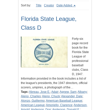
Sort by:
Title
Creator
Date Added
Florida State League,
Class D
Forty-six
page record
book for the
Florida State
League of
professional
baseball
clubs, Class
D, 1947.
Information provided in the book includes a list of
the league's presidents, the 1947 directors, official
scorers, umpires, a photograph of the…
Tags:
Abreau, Jose E.
;
Adair
;
Agnew, Sam
;
Albany
;
Aleno, Charles
;
Aleno, Chuck
;
Alexander, Dale
;
Alonzo, Guillermo
;
American Baseball League
;
American League
;
Amoriello, Clarence
;
Anderson,
Arnold
;
Anderson, Don
;
Anderson, Donald E.
;