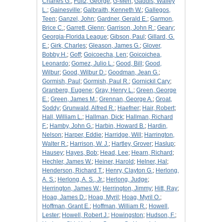
Charles G.
;
Fultz, George
;
G-Men
;
Gaddis, Walley
L.
;
Gainesville
;
Galbraith, Kenneth W.
;
Gallegos,
Teen
;
Ganzel, John
;
Gardner, Gerald E.
;
Garmon,
Brice C.
;
Garrett, Glenn
;
Garrison, John R.
;
Geary
;
Georgia-Florida League
;
Gibson, Paul
;
Gillard, G.
E.
;
Girk, Charles
;
Gleason, James G.
;
Glover,
Bobby H.
;
Goff
;
Goicoecha, Len
;
Goicoichea,
Leonardo
;
Gomez, Julio L.
;
Good, Bill
;
Good,
Wilbur
;
Good, Wilbur D.
;
Goodman, Jean G.
;
Gormish, Paul
;
Gormish, Paul R.
;
Gornickil Cary
;
Granberg, Eugene
;
Gray, Henry L.
;
Green, George
E.
;
Green, James M.
;
Grennan, George A.
;
Groat,
Soddy
;
Grunwald, Alfred R.
;
Haefner
;
Hair, Robert
;
Hall, William L.
;
Hallman, Dick
;
Hallman, Richard
F.
;
Hamby, John G.
;
Harbin, Howard B.
;
Hardin,
Nelson
;
Harper, Eddie
;
Harridge, Will
;
Harrington,
Walter R.
;
Harrison, W. J.
;
Hartley, Grover
;
Haslup
;
Hausey
;
Hayes, Bob
;
Head, Lee
;
Hearn, Richard
;
Hechler, James W.
;
Heiner, Harold
;
Helner, Hal
;
Henderson, Richard T.
;
Henry, Clayton G.
;
Herlong,
A. S.
;
Herlong, A. S., Jr.
;
Herlong, Judge
;
Herrington, James W.
;
Herrington, Jimmy
;
Hitt, Ray
;
Hoag, James D.
;
Hoag, Myril
;
Hoag, Myril O.
;
Hoffman, Grant E.
;
Hoffman, William R.
;
Howell,
Lester
;
Howell, Robert J.
;
Howingston
;
Hudson, F.
;