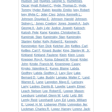
Hudson, Sid
;
Hughes, George S.
;
Humphries,
Oscar
;
Hyatt, Robert C.
;
Hyde, Thomas D.
;
Hyde,
Tommy
;
Hyder, Ralph
;
Ippolito, Emilio
;
Ivey, Robert
;
Ivey, Wylie C.
;
Jeter, Cleo
;
Johns, Kenneth L.
;
Johnson, Douglas E.
;
Johnson, Harold
;
Johnson,
Sidney L.
;
Jones, Cowboy
;
Jones, Joseph A.
;
Judy,
George A.
;
Judy, Lyle
;
Justice, Joseph
;
Kalosch
;
Kalosh, Pete
;
Kane
;
Karales, Christopher B.
;
Karpinski, Stan
;
Karpinskiy, Stan
;
Karpinskiy,
Stanley
;
Keller
;
Kelly, Robert E.
;
Kennedy
;
Kennington
;
Kerr, Dick
;
Ketcher, Jim
;
Kettles, Carl
;
Kettles, Carl F.
;
Kinard, Buster
;
King, Stanley M., Jr.
;
Kirkland
;
Kirkland, Faulene
;
Klein
;
Klein, Louis
;
Knepper, Roy A.
;
Korpa, Edward W.
;
Koval
;
Krider,
John
;
Kristie, Francis M.
;
Kroeninger, Casey
;
Krysko, Valentine E.
;
Kunes, Blaine
;
Labda,
Godfrey
;
Labda, Godfrey J.
;
Lacy, Guy
;
Lake,
Bernard D.
;
Lake, Buddy
;
Lamaka, Walter C.
;
Land,
Warren E.
;
Lane
;
Langston, Mayo E.
;
Lariscey,
Larry
;
Lastres, Danilo B.
;
Lavelle
;
Lavely, Elmer
;
Leach, Nelson
;
Lee, Robert E.
;
Leeper, Mason
;
Leesburg
;
Leiphart, Glenn W.
;
Leitz
;
Leitz, Bill
;
Lemly, Reid
;
Leonhardt
;
Levy, Ed
;
Lewis, William
E.
;
Ligget, H. M.
;
Lisberger, Philip
;
Livingston, Ike
;
Lockman, Charles R.
;
Lopez, Harvey
;
Lorenz, Jack
;