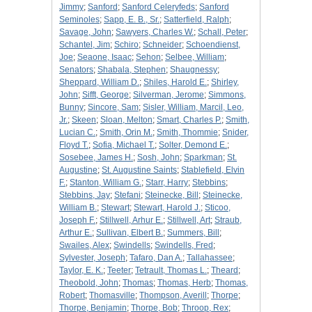
Jimmy
;
Sanford
;
Sanford Celeryfeds
;
Sanford
Seminoles
;
Sapp, E. B., Sr.
;
Satterfield, Ralph
;
Savage, John
;
Sawyers, Charles W.
;
Schall, Peter
;
Schantel, Jim
;
Schiro
;
Schneider
;
Schoendienst,
Joe
;
Seaone, Isaac
;
Sehon
;
Selbee, William
;
Senators
;
Shabala, Stephen
;
Shaugnessy
;
Sheppard, William D.
;
Shiles, Harold E.
;
Shirley,
John
;
Sifft, George
;
Silverman, Jerome
;
Simmons,
Bunny
;
Sincore, Sam
;
Sisler, William, Marcil, Leo,
Jr.
;
Skeen
;
Sloan, Melton
;
Smart, Charles P.
;
Smith,
Lucian C.
;
Smith, Orin M.
;
Smith, Thommie
;
Snider,
Floyd T.
;
Sofia, Michael T.
;
Solter, Demond E.
;
Sosebee, James H.
;
Sosh, John
;
Sparkman
;
St.
Augustine
;
St. Augustine Saints
;
Stablefield, Elvin
F.
;
Stanton, William G.
;
Starr, Harry
;
Stebbins
;
Stebbins, Jay
;
Stefani
;
Steinecke, Bill
;
Steinecke,
William B.
;
Stewart
;
Stewart, Harold J.
;
Sticoo,
Joseph F.
;
Stillwell, Arhur E.
;
Stillwell, Art
;
Straub,
Arthur E.
;
Sullivan, Elbert B.
;
Summers, Bill
;
Swailes, Alex
;
Swindells
;
Swindells, Fred
;
Sylvester, Joseph
;
Tafaro, Dan A.
;
Tallahassee
;
Taylor, E. K.
;
Teeter
;
Tetrault, Thomas L.
;
Theard
;
Theobold, John
;
Thomas
;
Thomas, Herb
;
Thomas,
Robert
;
Thomasville
;
Thompson, Averill
;
Thorpe
;
Thorpe, Benjamin
;
Thorpe, Bob
;
Throop, Rex
;