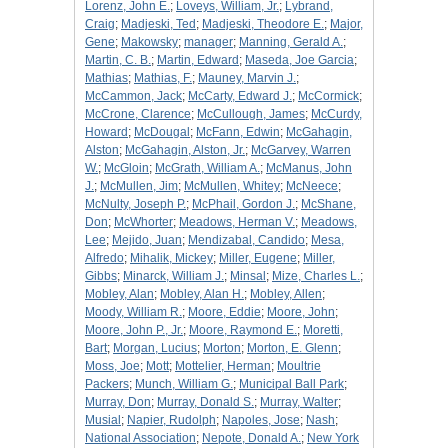
Lorenz, John E.
;
Loveys, William, Jr.
;
Lybrand,
Craig
;
Madjeski, Ted
;
Madjeski, Theodore E.
;
Major,
Gene
;
Makowsky
;
manager
;
Manning, Gerald A.
;
Martin, C. B.
;
Martin, Edward
;
Maseda, Joe Garcia
;
Mathias
;
Mathias, F.
;
Mauney, Marvin J.
;
McCammon, Jack
;
McCarty, Edward J.
;
McCormick
;
McCrone, Clarence
;
McCullough, James
;
McCurdy,
Howard
;
McDougal
;
McFann, Edwin
;
McGahagin,
Alston
;
McGahagin, Alston, Jr.
;
McGarvey, Warren
W.
;
McGloin
;
McGrath, William A.
;
McManus, John
J.
;
McMullen, Jim
;
McMullen, Whitey
;
McNeece
;
McNulty, Joseph P.
;
McPhail, Gordon J.
;
McShane,
Don
;
McWhorter
;
Meadows, Herman V.
;
Meadows,
Lee
;
Mejido, Juan
;
Mendizabal, Candido
;
Mesa,
Alfredo
;
Mihalik, Mickey
;
Miller, Eugene
;
Miller,
Gibbs
;
Minarck, William J.
;
Minsal
;
Mize, Charles L.
;
Mobley, Alan
;
Mobley, Alan H.
;
Mobley, Allen
;
Moody, William R.
;
Moore, Eddie
;
Moore, John
;
Moore, John P., Jr.
;
Moore, Raymond E.
;
Moretti,
Bart
;
Morgan, Lucius
;
Morton
;
Morton, E. Glenn
;
Moss, Joe
;
Mott
;
Mottelier, Herman
;
Moultrie
Packers
;
Munch, William G.
;
Municipal Ball Park
;
Murray, Don
;
Murray, Donald S.
;
Murray, Walter
;
Musial
;
Napier, Rudolph
;
Napoles, Jose
;
Nash
;
National Association
;
Nepote, Donald A.
;
New York