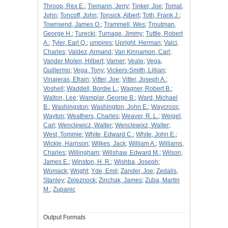
Throop, Rex E.
;
Tiemann, Jerry
;
Tinker, Joe
;
Tomat,
John
;
Toncoff, John
;
Tonsick, Albert
;
Toth, Frank J.
;
Townsend, James O.
;
Trammell, Wes
;
Troutman,
George H.
;
Turecki
;
Turnage, Jimmy
;
Tuttle, Robert
A.
;
Tyler, Earl Q.
;
umpires
;
Upright, Herman
;
Valci,
Charles
;
Valdez, Armand
;
Van Kinnamon, Carl
;
Vander Molen, Hilbert
;
Varner
;
Veale
;
Vega,
Guillermo
;
Vega, Tony
;
Vickers-Smith, Lillian
;
Vinajeras, Efrain
;
Vitter, Joe
;
Vitter, Joseph A.
;
Voshell
;
Waddell, Bordie L.
;
Wagner, Robert B.
;
Walton, Lee
;
Wamplar, George B.
;
Ward, Michael
B.
;
Washingston
;
Washington, John E.
;
Waycross
;
Wayton
;
Weathers, Charles
;
Weaver, R. L.
;
Weigel,
Carl
;
Wenclewicz, Walter
;
Wenclewixz, Walter
;
West, Tommie
;
White, Edward C.
;
White, John E.
;
Wickle, Harrison
;
Wilkes, Jack
;
William A.
;
Williams,
Charles
;
Willingham
;
Willshaw, Edward M.
;
Wilson,
James E.
;
Winston, H. R.
;
Wishba, Joseph
;
Womack
;
Wright
;
Yde, Emil
;
Zander, Joe
;
Zedalis,
Stanley
;
Zeleznock
;
Zinchak, James
;
Zuba, Martin
M.
;
Zupanic
Output Formats