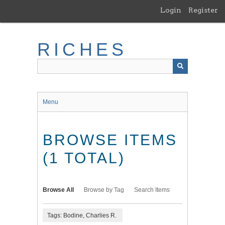
Skip
Login
Register
to
main
content
RICHES
Menu
BROWSE ITEMS
(1 TOTAL)
Browse All
Browse by Tag
Search Items
Tags: Bodine, Charlies R.