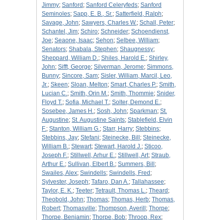
Jimmy
;
Sanford
;
Sanford Celeryfeds
;
Sanford
Seminoles
;
Sapp, E. B., Sr.
;
Satterfield, Ralph
;
Savage, John
;
Sawyers, Charles W.
;
Schall, Peter
;
Schantel, Jim
;
Schiro
;
Schneider
;
Schoendienst,
Joe
;
Seaone, Isaac
;
Sehon
;
Selbee, William
;
Senators
;
Shabala, Stephen
;
Shaugnessy
;
Sheppard, William D.
;
Shiles, Harold E.
;
Shirley,
John
;
Sifft, George
;
Silverman, Jerome
;
Simmons,
Bunny
;
Sincore, Sam
;
Sisler, William, Marcil, Leo,
Jr.
;
Skeen
;
Sloan, Melton
;
Smart, Charles P.
;
Smith,
Lucian C.
;
Smith, Orin M.
;
Smith, Thommie
;
Snider,
Floyd T.
;
Sofia, Michael T.
;
Solter, Demond E.
;
Sosebee, James H.
;
Sosh, John
;
Sparkman
;
St.
Augustine
;
St. Augustine Saints
;
Stablefield, Elvin
F.
;
Stanton, William G.
;
Starr, Harry
;
Stebbins
;
Stebbins, Jay
;
Stefani
;
Steinecke, Bill
;
Steinecke,
William B.
;
Stewart
;
Stewart, Harold J.
;
Sticoo,
Joseph F.
;
Stillwell, Arhur E.
;
Stillwell, Art
;
Straub,
Arthur E.
;
Sullivan, Elbert B.
;
Summers, Bill
;
Swailes, Alex
;
Swindells
;
Swindells, Fred
;
Sylvester, Joseph
;
Tafaro, Dan A.
;
Tallahassee
;
Taylor, E. K.
;
Teeter
;
Tetrault, Thomas L.
;
Theard
;
Theobold, John
;
Thomas
;
Thomas, Herb
;
Thomas,
Robert
;
Thomasville
;
Thompson, Averill
;
Thorpe
;
Thorpe, Benjamin
;
Thorpe, Bob
;
Throop, Rex
;