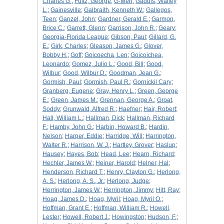
Charles G.
;
Fultz, George
;
G-Men
;
Gaddis, Walley
L.
;
Gainesville
;
Galbraith, Kenneth W.
;
Gallegos,
Teen
;
Ganzel, John
;
Gardner, Gerald E.
;
Garmon,
Brice C.
;
Garrett, Glenn
;
Garrison, John R.
;
Geary
;
Georgia-Florida League
;
Gibson, Paul
;
Gillard, G.
E.
;
Girk, Charles
;
Gleason, James G.
;
Glover,
Bobby H.
;
Goff
;
Goicoecha, Len
;
Goicoichea,
Leonardo
;
Gomez, Julio L.
;
Good, Bill
;
Good,
Wilbur
;
Good, Wilbur D.
;
Goodman, Jean G.
;
Gormish, Paul
;
Gormish, Paul R.
;
Gornickil Cary
;
Granberg, Eugene
;
Gray, Henry L.
;
Green, George
E.
;
Green, James M.
;
Grennan, George A.
;
Groat,
Soddy
;
Grunwald, Alfred R.
;
Haefner
;
Hair, Robert
;
Hall, William L.
;
Hallman, Dick
;
Hallman, Richard
F.
;
Hamby, John G.
;
Harbin, Howard B.
;
Hardin,
Nelson
;
Harper, Eddie
;
Harridge, Will
;
Harrington,
Walter R.
;
Harrison, W. J.
;
Hartley, Grover
;
Haslup
;
Hausey
;
Hayes, Bob
;
Head, Lee
;
Hearn, Richard
;
Hechler, James W.
;
Heiner, Harold
;
Helner, Hal
;
Henderson, Richard T.
;
Henry, Clayton G.
;
Herlong,
A. S.
;
Herlong, A. S., Jr.
;
Herlong, Judge
;
Herrington, James W.
;
Herrington, Jimmy
;
Hitt, Ray
;
Hoag, James D.
;
Hoag, Myril
;
Hoag, Myril O.
;
Hoffman, Grant E.
;
Hoffman, William R.
;
Howell,
Lester
;
Howell, Robert J.
;
Howingston
;
Hudson, F.
;