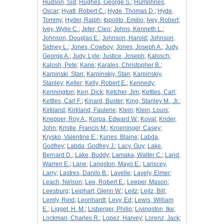
Hudson, Sid
;
Hughes, George S.
;
Humphries,
Oscar
;
Hyatt, Robert C.
;
Hyde, Thomas D.
;
Hyde,
Tommy
;
Hyder, Ralph
;
Ippolito, Emilio
;
Ivey, Robert
;
Ivey, Wylie C.
;
Jeter, Cleo
;
Johns, Kenneth L.
;
Johnson, Douglas E.
;
Johnson, Harold
;
Johnson,
Sidney L.
;
Jones, Cowboy
;
Jones, Joseph A.
;
Judy,
George A.
;
Judy, Lyle
;
Justice, Joseph
;
Kalosch
;
Kalosh, Pete
;
Kane
;
Karales, Christopher B.
;
Karpinski, Stan
;
Karpinskiy, Stan
;
Karpinskiy,
Stanley
;
Keller
;
Kelly, Robert E.
;
Kennedy
;
Kennington
;
Kerr, Dick
;
Ketcher, Jim
;
Kettles, Carl
;
Kettles, Carl F.
;
Kinard, Buster
;
King, Stanley M., Jr.
;
Kirkland
;
Kirkland, Faulene
;
Klein
;
Klein, Louis
;
Knepper, Roy A.
;
Korpa, Edward W.
;
Koval
;
Krider,
John
;
Kristie, Francis M.
;
Kroeninger, Casey
;
Krysko, Valentine E.
;
Kunes, Blaine
;
Labda,
Godfrey
;
Labda, Godfrey J.
;
Lacy, Guy
;
Lake,
Bernard D.
;
Lake, Buddy
;
Lamaka, Walter C.
;
Land,
Warren E.
;
Lane
;
Langston, Mayo E.
;
Lariscey,
Larry
;
Lastres, Danilo B.
;
Lavelle
;
Lavely, Elmer
;
Leach, Nelson
;
Lee, Robert E.
;
Leeper, Mason
;
Leesburg
;
Leiphart, Glenn W.
;
Leitz
;
Leitz, Bill
;
Lemly, Reid
;
Leonhardt
;
Levy, Ed
;
Lewis, William
E.
;
Ligget, H. M.
;
Lisberger, Philip
;
Livingston, Ike
;
Lockman, Charles R.
;
Lopez, Harvey
;
Lorenz, Jack
;