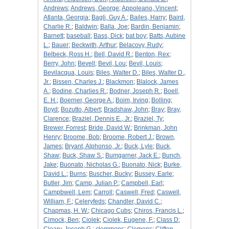
Andrews
;
Andrews, George
;
Appoleano, Vincent
;
Atlanta, Georgia
;
Bagli, Guy A.
;
Bailes, Harry
;
Baird,
Charlie R.
;
Baldwin
;
Balla, Joe
;
Bardin, Benjamin
;
Barnett
;
baseball
;
Bass, Dick
;
bat boy
;
Batts, Aubine
L.
;
Bauer
;
Beckwith, Arthur
;
Belacovy, Rudy
;
Belbeck, Ross H.
;
Bell, David R.
;
Benton, Rex
;
Berry, John
;
Bevell
;
Bevil, Lou
;
Bevil, Louis
;
Bevilacqua, Louis
;
Biles, Walter D.
;
Biles, Walter D.,
Jr.
;
Bissen, Charles J.
;
Blackmon
;
Blalock, James
A.
;
Bodine, Charlies R.
;
Bodner, Joseph R.
;
Boell,
E. H.
;
Boerner, George A.
;
Boim, Irving
;
Bolling
;
Boyd
;
Bozutto, Albert
;
Bradshaw, John
;
Bray
;
Bray,
Clarence
;
Braziel, Dennis E., Jr.
;
Braziel, Ty
;
Brewer, Forrest
;
Bride, David W.
;
Brinkman, John
Henry
;
Broome, Bob
;
Broome, Robert J.
;
Brown,
James
;
Bryant, Alphonso, Jr.
;
Buck, Lyle
;
Buck,
Shaw
;
Buck, Shaw S.
;
Bumgarner, Jack E.
;
Bunch,
Jake
;
Buonato, Nicholas G.
;
Buonato, Nick
;
Burke,
David L.
;
Burns
;
Buscher, Bucky
;
Bussey, Earle
;
Butler, Jim
;
Camp, Julian P.
;
Campbell, Earl
;
Campbwell, Lem
;
Carroll
;
Caswell, Fred
;
Caswell,
William, F.
;
Celeryfeds
;
Chandler, David C.
;
Chapmas, H. W.
;
Chicago Cubs
;
Chiros, Francis L.
;
Cimock, Ben
;
Ciolek
;
Ciolek, Eugene, F.
;
Class D
;