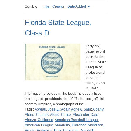
Sort by:
Title
Creator
Date Added
Florida State League,
Class D
Forty-six
page record
book for the
Florida State
League of
professional
baseball
clubs, Class
D, 1947.
Information provided in the book includes a list of
the league's presidents, the 1947 directors, official
scorers, umpires, a photograph of the…
Tags:
Abreau, Jose E.
;
Adair
;
Agnew, Sam
;
Albany
;
Aleno, Charles
;
Aleno, Chuck
;
Alexander, Dale
;
Alonzo, Guillermo
;
American Baseball League
;
American League
;
Amoriello, Clarence
;
Anderson,
Arnold
;
Anderson, Don
;
Anderson, Donald E.
;