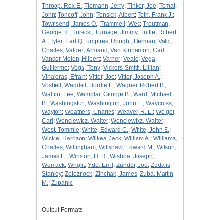
Throop, Rex E.
;
Tiemann, Jerry
;
Tinker, Joe
;
Tomat,
John
;
Toncoff, John
;
Tonsick, Albert
;
Toth, Frank J.
;
Townsend, James O.
;
Trammell, Wes
;
Troutman,
George H.
;
Turecki
;
Turnage, Jimmy
;
Tuttle, Robert
A.
;
Tyler, Earl Q.
;
umpires
;
Upright, Herman
;
Valci,
Charles
;
Valdez, Armand
;
Van Kinnamon, Carl
;
Vander Molen, Hilbert
;
Varner
;
Veale
;
Vega,
Guillermo
;
Vega, Tony
;
Vickers-Smith, Lillian
;
Vinajeras, Efrain
;
Vitter, Joe
;
Vitter, Joseph A.
;
Voshell
;
Waddell, Bordie L.
;
Wagner, Robert B.
;
Walton, Lee
;
Wamplar, George B.
;
Ward, Michael
B.
;
Washingston
;
Washington, John E.
;
Waycross
;
Wayton
;
Weathers, Charles
;
Weaver, R. L.
;
Weigel,
Carl
;
Wenclewicz, Walter
;
Wenclewixz, Walter
;
West, Tommie
;
White, Edward C.
;
White, John E.
;
Wickle, Harrison
;
Wilkes, Jack
;
William A.
;
Williams,
Charles
;
Willingham
;
Willshaw, Edward M.
;
Wilson,
James E.
;
Winston, H. R.
;
Wishba, Joseph
;
Womack
;
Wright
;
Yde, Emil
;
Zander, Joe
;
Zedalis,
Stanley
;
Zeleznock
;
Zinchak, James
;
Zuba, Martin
M.
;
Zupanic
Output Formats