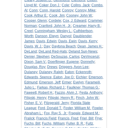
Cleary, Joseph G.
;
clemmons
;
Clemons
;
Clifton,
Lloyd M.
;
Coker, Don J.
;
Cole
;
Collns, Jack
;
Combs,
Al
;
Conn
;
Conn, Harold
;
Conroy
;
Conroy, Mike
;
Cook, Arthur E.
;
Cook, Jim
;
Cooney, John W.
;
Cooper, Glenn
;
Cordele
;
Cox, J. Edward
;
Crammer,
Norman
;
Cranford, John H., Jr.
;
Creamer, Harry B.
;
Creel
;
Cunningham, Wesley L.
;
Cuthbertson,
Worth
;
Danson, Elwyn
;
Danyol
;
Daublender,
James
;
Davis, Edwin
;
Davis, Ewin
;
Davis, Kerry
;
Davis, W. J.
;
Day
;
Daytona Beach
;
Dean, James H.
;
DeLand
;
DeLand Red-Hats
;
Deland Sun-News
;
Denier, Stephen
;
DeSouzas, Carlos
;
DeVincenzi
;
Dixon, Sam V.
;
Doerflinger, Eugene
;
Donnelly
;
Douglas, Roy
;
Drews
;
Driggers, Avon Lee
;
Dulaney
;
Dulaney, Ralph
;
Eaton
;
Eckenroth
;
Edwards, Spence, Eaton, Joe O.
;
Eichler
;
Emerson,
Edmund
;
Emerson, Jeff
;
Ermer
;
Evelyn
;
Farameili,
Julio L.
;
Farkas, Richard J.
;
Faulkner, Thomas G.
;
Faweett, Robert H.
;
Fazzio, Alvin J.
;
Festa, Anthony
;
Filipski, Henry
;
Filipski, Henry R.
;
Finch, John W.
;
Fisher, E. V.
;
Fitzgerald, Jerry
;
Florida State
League
;
Ford, Donald T.
;
Foster, William M.
;
Fowler,
Abraham L.
;
Fox, Ray S., Jr.
;
Fragale, Edward M.
;
Fralick
;
Francis Field
;
Francis, Fred
;
Friel, Bill
;
Frye
;
Fuchs, Bill
;
Fuchs, William
;
Fuller, B. R.
;
Fultz,