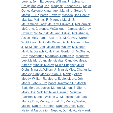
Lorenz, John E.
;
Loveys, William, Jr.
;
Lybrand,
Craig
;
Madjeski, Ted
;
Madjeski, Theodore E.
;
Major,
Gene
;
Makowsky
;
manager
;
Manning, Gerald A.
;
Martin, C. B.
;
Martin, Edward
;
Maseda, Joe Garcia
;
Mathias
;
Mathias, F.
;
Mauney, Marvin J.
;
McCammon, Jack
;
McCarty, Edward J.
;
McCormick
;
McCrone, Clarence
;
McCullough, James
;
McCurdy,
Howard
;
McDougal
;
McFann, Edwin
;
McGahagin,
Alston
;
McGahagin, Alston, Jr.
;
McGarvey, Warren
W.
;
McGloin
;
McGrath, William A.
;
McManus, John
J.
;
McMullen, Jim
;
McMullen, Whitey
;
McNeece
;
McNulty, Joseph P.
;
McPhail, Gordon J.
;
McShane,
Don
;
McWhorter
;
Meadows, Herman V.
;
Meadows,
Lee
;
Mejido, Juan
;
Mendizabal, Candido
;
Mesa,
Alfredo
;
Mihalik, Mickey
;
Miller, Eugene
;
Miller,
Gibbs
;
Minarck, William J.
;
Minsal
;
Mize, Charles L.
;
Mobley, Alan
;
Mobley, Alan H.
;
Mobley, Allen
;
Moody, William R.
;
Moore, Eddie
;
Moore, John
;
Moore, John P., Jr.
;
Moore, Raymond E.
;
Moretti,
Bart
;
Morgan, Lucius
;
Morton
;
Morton, E. Glenn
;
Moss, Joe
;
Mott
;
Mottelier, Herman
;
Moultrie
Packers
;
Munch, William G.
;
Municipal Ball Park
;
Murray, Don
;
Murray, Donald S.
;
Murray, Walter
;
Musial
;
Napier, Rudolph
;
Napoles, Jose
;
Nash
;
National Association
;
Nepote, Donald A.
;
New York