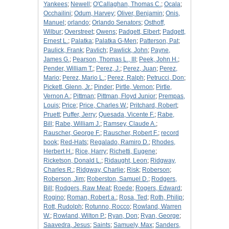
Yankees
;
Newell
;
O'Callaghan, Thomas C.
;
Ocala
;
Occhailini
;
Odum, Harvey
;
Oliver, Benjamin
;
Onis,
Manuel
;
orlando
;
Orlando Senators
;
Osthoff,
Wilbur
;
Overstreet
;
Owens
;
Padgett, Elbert
;
Padgett,
Ernest L.
;
Palatka
;
Palatka G-Men
;
Patterson, Pat
;
Paulick, Frank
;
Pavlich
;
Pawlick, John
;
Payne,
James G.
;
Pearson, Thomas L., III
;
Peek, John H.
;
Pender, William T.
;
Perez, J.
;
Perez, Juan
;
Perez,
Mario
;
Perez, Mario L.
;
Perez, Ralph
;
Petrucci, Don
;
Pickett, Glenn, Jr.
;
Pinder
;
Pirtle, Vernon
;
Pirtle,
Vernon A.
;
Pittman
;
Pittman, Floyd Junior
;
Prempas,
Louis
;
Price
;
Price, Charles W.
;
Pritchard, Robert
;
Pruett
;
Puffer, Jerry
;
Quesada, Vicente F.
;
Rabe,
Bill
;
Rabe, William J.
;
Ramsey, Claude A.
;
Rauscher, George F.
;
Rauscher, Robert F.
;
record
book
;
Red-Hats
;
Regalado, Ramiro D.
;
Rhodes,
Herbert H.
;
Rice, Harry
;
Richetti, Eugene
;
Ricketson, Donald L.
;
Ridaught, Leon
;
Ridgway,
Charles R.
;
Ridgway, Charlie
;
Risk
;
Roberson
;
Roberson, Jim
;
Roberston, Samuel D.
;
Rodgers,
Bill
;
Rodgers, Raw Meat
;
Roede
;
Rogers, Edward
;
Rogino
;
Roman, Robert a.
;
Rosa, Ted
;
Roth, Philip
;
Rott, Rudolph
;
Rotunno, Rocco
;
Rowland, Warren
W.
;
Rowland, Wilton P.
;
Ryan, Don
;
Ryan, George
;
Saavedra, Jesus
;
Saints
;
Samuely, Max
;
Sanders,