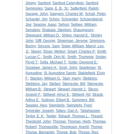
Jimmy
;
Sanford
;
Sanford Celeryfeds
;
Sanford
Seminoles
;
Sapp, E. B., Sr.
;
Satterfield, Ralph
;
Savage, John
;
Sawyers, Charles W.
;
Schall, Peter
;
Schantel, Jim
;
Schiro
;
Schneider
;
Schoendienst,
Joe
;
Seaone, Isaac
;
Sehon
;
Selbee, William
;
Senators
;
Shabala, Stephen
;
Shaugnessy
;
Sheppard, William D.
;
Shiles, Harold E.
;
Shirley,
John
;
Sifft, George
;
Silverman, Jerome
;
Simmons,
Bunny
;
Sincore, Sam
;
Sisler, William, Marcil, Leo,
Jr.
;
Skeen
;
Sloan, Melton
;
Smart, Charles P.
;
Smith,
Lucian C.
;
Smith, Orin M.
;
Smith, Thommie
;
Snider,
Floyd T.
;
Sofia, Michael T.
;
Solter, Demond E.
;
Sosebee, James H.
;
Sosh, John
;
Sparkman
;
St.
Augustine
;
St. Augustine Saints
;
Stablefield, Elvin
F.
;
Stanton, William G.
;
Starr, Harry
;
Stebbins
;
Stebbins, Jay
;
Stefani
;
Steinecke, Bill
;
Steinecke,
William B.
;
Stewart
;
Stewart, Harold J.
;
Sticoo,
Joseph F.
;
Stillwell, Arhur E.
;
Stillwell, Art
;
Straub,
Arthur E.
;
Sullivan, Elbert B.
;
Summers, Bill
;
Swailes, Alex
;
Swindells
;
Swindells, Fred
;
Sylvester, Joseph
;
Tafaro, Dan A.
;
Tallahassee
;
Taylor, E. K.
;
Teeter
;
Tetrault, Thomas L.
;
Theard
;
Theobold, John
;
Thomas
;
Thomas, Herb
;
Thomas,
Robert
;
Thomasville
;
Thompson, Averill
;
Thorpe
;
Thorpe, Benjamin
;
Thorpe, Bob
;
Throop, Rex
;