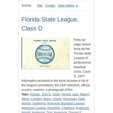
Sort by:
Title
Creator
Date Added
Florida State League,
Class D
Forty-six
page record
book for the
Florida State
League of
professional
baseball
clubs, Class
D, 1947.
Information provided in the book includes a list of
the league's presidents, the 1947 directors, official
scorers, umpires, a photograph of the…
Tags:
Abreau, Jose E.
;
Adair
;
Agnew, Sam
;
Albany
;
Aleno, Charles
;
Aleno, Chuck
;
Alexander, Dale
;
Alonzo, Guillermo
;
American Baseball League
;
American League
;
Amoriello, Clarence
;
Anderson,
Arnold
;
Anderson, Don
;
Anderson, Donald E.
;