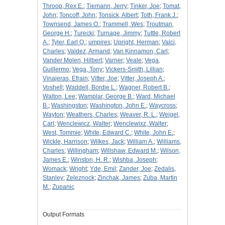
Throop, Rex E.
;
Tiemann, Jerry
;
Tinker, Joe
;
Tomat,
John
;
Toncoff, John
;
Tonsick, Albert
;
Toth, Frank J.
;
Townsend, James O.
;
Trammell, Wes
;
Troutman,
George H.
;
Turecki
;
Turnage, Jimmy
;
Tuttle, Robert
A.
;
Tyler, Earl Q.
;
umpires
;
Upright, Herman
;
Valci,
Charles
;
Valdez, Armand
;
Van Kinnamon, Carl
;
Vander Molen, Hilbert
;
Varner
;
Veale
;
Vega,
Guillermo
;
Vega, Tony
;
Vickers-Smith, Lillian
;
Vinajeras, Efrain
;
Vitter, Joe
;
Vitter, Joseph A.
;
Voshell
;
Waddell, Bordie L.
;
Wagner, Robert B.
;
Walton, Lee
;
Wamplar, George B.
;
Ward, Michael
B.
;
Washingston
;
Washington, John E.
;
Waycross
;
Wayton
;
Weathers, Charles
;
Weaver, R. L.
;
Weigel,
Carl
;
Wenclewicz, Walter
;
Wenclewixz, Walter
;
West, Tommie
;
White, Edward C.
;
White, John E.
;
Wickle, Harrison
;
Wilkes, Jack
;
William A.
;
Williams,
Charles
;
Willingham
;
Willshaw, Edward M.
;
Wilson,
James E.
;
Winston, H. R.
;
Wishba, Joseph
;
Womack
;
Wright
;
Yde, Emil
;
Zander, Joe
;
Zedalis,
Stanley
;
Zeleznock
;
Zinchak, James
;
Zuba, Martin
M.
;
Zupanic
Output Formats