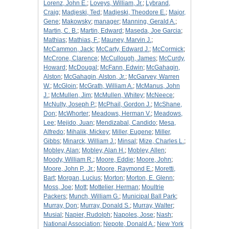
Lorenz, John E.
;
Loveys, William, Jr.
;
Lybrand,
Craig
;
Madjeski, Ted
;
Madjeski, Theodore E.
;
Major,
Gene
;
Makowsky
;
manager
;
Manning, Gerald A.
;
Martin, C. B.
;
Martin, Edward
;
Maseda, Joe Garcia
;
Mathias
;
Mathias, F.
;
Mauney, Marvin J.
;
McCammon, Jack
;
McCarty, Edward J.
;
McCormick
;
McCrone, Clarence
;
McCullough, James
;
McCurdy,
Howard
;
McDougal
;
McFann, Edwin
;
McGahagin,
Alston
;
McGahagin, Alston, Jr.
;
McGarvey, Warren
W.
;
McGloin
;
McGrath, William A.
;
McManus, John
J.
;
McMullen, Jim
;
McMullen, Whitey
;
McNeece
;
McNulty, Joseph P.
;
McPhail, Gordon J.
;
McShane,
Don
;
McWhorter
;
Meadows, Herman V.
;
Meadows,
Lee
;
Mejido, Juan
;
Mendizabal, Candido
;
Mesa,
Alfredo
;
Mihalik, Mickey
;
Miller, Eugene
;
Miller,
Gibbs
;
Minarck, William J.
;
Minsal
;
Mize, Charles L.
;
Mobley, Alan
;
Mobley, Alan H.
;
Mobley, Allen
;
Moody, William R.
;
Moore, Eddie
;
Moore, John
;
Moore, John P., Jr.
;
Moore, Raymond E.
;
Moretti,
Bart
;
Morgan, Lucius
;
Morton
;
Morton, E. Glenn
;
Moss, Joe
;
Mott
;
Mottelier, Herman
;
Moultrie
Packers
;
Munch, William G.
;
Municipal Ball Park
;
Murray, Don
;
Murray, Donald S.
;
Murray, Walter
;
Musial
;
Napier, Rudolph
;
Napoles, Jose
;
Nash
;
National Association
;
Nepote, Donald A.
;
New York