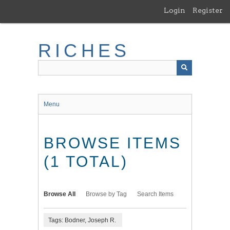
Skip
Login
Register
to
main
content
RICHES
Menu
BROWSE ITEMS
(1 TOTAL)
Browse All
Browse by Tag
Search Items
Tags: Bodner, Joseph R.