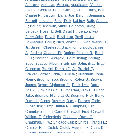
Andrews
;
Andrews, George
;
Appoleano, Vincent
;
Atlanta, Georgia
;
Bagli, Guy A.
;
Bailes, Harry
;
Baird,
Charlie R.
;
Baldwin
;
Balla, Joe
;
Bardin, Benjamin
;
Barnett
;
baseball
;
Bass, Dick
;
bat boy
;
Batts, Aubine
L.
;
Bauer
;
Beckwith, Arthur
;
Belacovy, Rudy
;
Belbeck, Ross H.
;
Bell, David R.
;
Benton, Rex
;
Berry, John
;
Bevell
;
Bevil, Lou
;
Bevil, Louis
;
Bevilacqua, Louis
;
Biles, Walter D.
;
Biles, Walter D.,
Jr.
;
Bissen, Charles J.
;
Blackmon
;
Blalock, James
A.
;
Bodine, Charlies R.
;
Bodner, Joseph R.
;
Boell,
E. H.
;
Boerner, George A.
;
Boim, Irving
;
Bolling
;
Boyd
;
Bozutto, Albert
;
Bradshaw, John
;
Bray
;
Bray,
Clarence
;
Braziel, Dennis E., Jr.
;
Braziel, Ty
;
Brewer, Forrest
;
Bride, David W.
;
Brinkman, John
Henry
;
Broome, Bob
;
Broome, Robert J.
;
Brown,
James
;
Bryant, Alphonso, Jr.
;
Buck, Lyle
;
Buck,
Shaw
;
Buck, Shaw S.
;
Bumgarner, Jack E.
;
Bunch,
Jake
;
Buonato, Nicholas G.
;
Buonato, Nick
;
Burke,
David L.
;
Burns
;
Buscher, Bucky
;
Bussey, Earle
;
Butler, Jim
;
Camp, Julian P.
;
Campbell, Earl
;
Campbwell, Lem
;
Carroll
;
Caswell, Fred
;
Caswell,
William, F.
;
Celeryfeds
;
Chandler, David C.
;
Chapmas, H. W.
;
Chicago Cubs
;
Chiros, Francis L.
;
Cimock, Ben
;
Ciolek
;
Ciolek, Eugene, F.
;
Class D
;