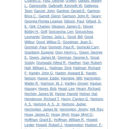
Charles G.
;
Fultz, George
;
G-Men
;
Gaddis, Walley
L.
;
Gainesville
;
Galbraith, Kenneth W.
;
Gallegos,
Teen
;
Ganzel, John
;
Gardner, Gerald E.
;
Garmon,
Brice C.
;
Garrett, Glenn
;
Garrison, John R.
;
Geary
;
Georgia-Florida League
;
Gibson, Paul
;
Gillard, G.
E.
;
Girk, Charles
;
Gleason, James G.
;
Glover,
Bobby H.
;
Goff
;
Goicoecha, Len
;
Goicoichea,
Leonardo
;
Gomez, Julio L.
;
Good, Bill
;
Good,
Wilbur
;
Good, Wilbur D.
;
Goodman, Jean G.
;
Gormish, Paul
;
Gormish, Paul R.
;
Gornickil Cary
;
Granberg, Eugene
;
Gray, Henry L.
;
Green, George
E.
;
Green, James M.
;
Grennan, George A.
;
Groat,
Soddy
;
Grunwald, Alfred R.
;
Haefner
;
Hair, Robert
;
Hall, William L.
;
Hallman, Dick
;
Hallman, Richard
F.
;
Hamby, John G.
;
Harbin, Howard B.
;
Hardin,
Nelson
;
Harper, Eddie
;
Harridge, Will
;
Harrington,
Walter R.
;
Harrison, W. J.
;
Hartley, Grover
;
Haslup
;
Hausey
;
Hayes, Bob
;
Head, Lee
;
Hearn, Richard
;
Hechler, James W.
;
Heiner, Harold
;
Helner, Hal
;
Henderson, Richard T.
;
Henry, Clayton G.
;
Herlong,
A. S.
;
Herlong, A. S., Jr.
;
Herlong, Judge
;
Herrington, James W.
;
Herrington, Jimmy
;
Hitt, Ray
;
Hoag, James D.
;
Hoag, Myril
;
Hoag, Myril O.
;
Hoffman, Grant E.
;
Hoffman, William R.
;
Howell,
Lester
;
Howell, Robert J.
;
Howingston
;
Hudson, F.
;