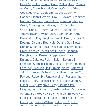
Cleary, Joseph G.
;
clemmons
;
Clemons
;
Clifton,
Lloyd M.
;
Coker, Don J.
;
Cole
;
Collns, Jack
;
Combs,
Al
;
Conn
;
Conn, Harold
;
Conroy
;
Conroy, Mike
;
Cook, Arthur E.
;
Cook, Jim
;
Cooney, John W.
;
Cooper, Glenn
;
Cordele
;
Cox, J. Edward
;
Crammer,
Norman
;
Cranford, John H., Jr.
;
Creamer, Harry B.
;
Creel
;
Cunningham, Wesley L.
;
Cuthbertson,
Worth
;
Danson, Elwyn
;
Danyol
;
Daublender,
James
;
Davis, Edwin
;
Davis, Ewin
;
Davis, Kerry
;
Davis, W. J.
;
Day
;
Daytona Beach
;
Dean, James H.
;
DeLand
;
DeLand Red-Hats
;
Deland Sun-News
;
Denier, Stephen
;
DeSouzas, Carlos
;
DeVincenzi
;
Dixon, Sam V.
;
Doerflinger, Eugene
;
Donnelly
;
Douglas, Roy
;
Drews
;
Driggers, Avon Lee
;
Dulaney
;
Dulaney, Ralph
;
Eaton
;
Eckenroth
;
Edwards, Spence, Eaton, Joe O.
;
Eichler
;
Emerson,
Edmund
;
Emerson, Jeff
;
Ermer
;
Evelyn
;
Farameili,
Julio L.
;
Farkas, Richard J.
;
Faulkner, Thomas G.
;
Faweett, Robert H.
;
Fazzio, Alvin J.
;
Festa, Anthony
;
Filipski, Henry
;
Filipski, Henry R.
;
Finch, John W.
;
Fisher, E. V.
;
Fitzgerald, Jerry
;
Florida State
League
;
Ford, Donald T.
;
Foster, William M.
;
Fowler,
Abraham L.
;
Fox, Ray S., Jr.
;
Fragale, Edward M.
;
Fralick
;
Francis Field
;
Francis, Fred
;
Friel, Bill
;
Frye
;
Fuchs, Bill
;
Fuchs, William
;
Fuller, B. R.
;
Fultz,