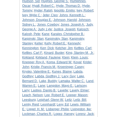
Hudson, Sid
;
Hughes, George S.
;
Humphries,
Oscar
;
Hyatt, Robert C.
;
Hyde, Thomas D.
;
Hyde,
Tommy
;
Hyder, Ralph
;
Ippolito, Emilio
;
Ivey, Robert
;
Ivey, Wylie C.
;
Jeter, Cleo
;
Johns, Kenneth L.
;
Johnson, Douglas E.
;
Johnson, Harold
;
Johnson,
Sidney L.
;
Jones, Cowboy
;
Jones, Joseph A.
;
Judy,
George A.
;
Judy, Lyle
;
Justice, Joseph
;
Kalosch
;
Kalosh, Pete
;
Kane
;
Karales, Christopher B.
;
Karpinski, Stan
;
Karpinskiy, Stan
;
Karpinskiy,
Stanley
;
Keller
;
Kelly, Robert E.
;
Kennedy
;
Kennington
;
Kerr, Dick
;
Ketcher, Jim
;
Kettles, Carl
;
Kettles, Carl F.
;
Kinard, Buster
;
King, Stanley M., Jr.
;
Kirkland
;
Kirkland, Faulene
;
Klein
;
Klein, Louis
;
Knepper, Roy A.
;
Korpa, Edward W.
;
Koval
;
Krider,
John
;
Kristie, Francis M.
;
Kroeninger, Casey
;
Krysko, Valentine E.
;
Kunes, Blaine
;
Labda,
Godfrey
;
Labda, Godfrey J.
;
Lacy, Guy
;
Lake,
Bernard D.
;
Lake, Buddy
;
Lamaka, Walter C.
;
Land,
Warren E.
;
Lane
;
Langston, Mayo E.
;
Lariscey,
Larry
;
Lastres, Danilo B.
;
Lavelle
;
Lavely, Elmer
;
Leach, Nelson
;
Lee, Robert E.
;
Leeper, Mason
;
Leesburg
;
Leiphart, Glenn W.
;
Leitz
;
Leitz, Bill
;
Lemly, Reid
;
Leonhardt
;
Levy, Ed
;
Lewis, William
E.
;
Ligget, H. M.
;
Lisberger, Philip
;
Livingston, Ike
;
Lockman, Charles R.
;
Lopez, Harvey
;
Lorenz, Jack
;