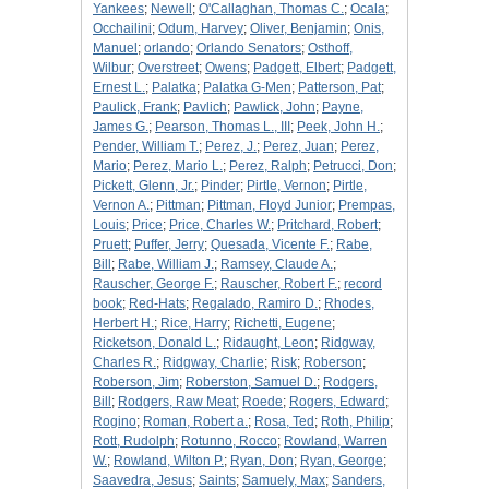
Yankees
;
Newell
;
O'Callaghan, Thomas C.
;
Ocala
;
Occhailini
;
Odum, Harvey
;
Oliver, Benjamin
;
Onis,
Manuel
;
orlando
;
Orlando Senators
;
Osthoff,
Wilbur
;
Overstreet
;
Owens
;
Padgett, Elbert
;
Padgett,
Ernest L.
;
Palatka
;
Palatka G-Men
;
Patterson, Pat
;
Paulick, Frank
;
Pavlich
;
Pawlick, John
;
Payne,
James G.
;
Pearson, Thomas L., III
;
Peek, John H.
;
Pender, William T.
;
Perez, J.
;
Perez, Juan
;
Perez,
Mario
;
Perez, Mario L.
;
Perez, Ralph
;
Petrucci, Don
;
Pickett, Glenn, Jr.
;
Pinder
;
Pirtle, Vernon
;
Pirtle,
Vernon A.
;
Pittman
;
Pittman, Floyd Junior
;
Prempas,
Louis
;
Price
;
Price, Charles W.
;
Pritchard, Robert
;
Pruett
;
Puffer, Jerry
;
Quesada, Vicente F.
;
Rabe,
Bill
;
Rabe, William J.
;
Ramsey, Claude A.
;
Rauscher, George F.
;
Rauscher, Robert F.
;
record
book
;
Red-Hats
;
Regalado, Ramiro D.
;
Rhodes,
Herbert H.
;
Rice, Harry
;
Richetti, Eugene
;
Ricketson, Donald L.
;
Ridaught, Leon
;
Ridgway,
Charles R.
;
Ridgway, Charlie
;
Risk
;
Roberson
;
Roberson, Jim
;
Roberston, Samuel D.
;
Rodgers,
Bill
;
Rodgers, Raw Meat
;
Roede
;
Rogers, Edward
;
Rogino
;
Roman, Robert a.
;
Rosa, Ted
;
Roth, Philip
;
Rott, Rudolph
;
Rotunno, Rocco
;
Rowland, Warren
W.
;
Rowland, Wilton P.
;
Ryan, Don
;
Ryan, George
;
Saavedra, Jesus
;
Saints
;
Samuely, Max
;
Sanders,