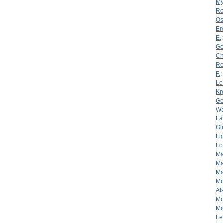
My
Ro
Os
Em
E.
Ge
Ch
Ro
F.
;
Lo
Kr
Go
Wa
La
Gl
Li
Lo
Ma
Ma
Ma
Mc
Al
Mc
Mc
Le