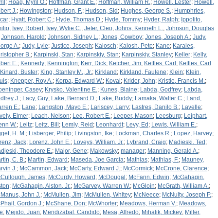
ril
;
Hoag, Myril O.
;
Hoffman, Grant E.
;
Hoffman, William R.
;
Howell, Lester
;
Howell,
bert J.
;
Howingston
;
Hudson, F.
;
Hudson, Sid
;
Hughes, George S.
;
Humphries,
car
;
Hyatt, Robert C.
;
Hyde, Thomas D.
;
Hyde, Tommy
;
Hyder, Ralph
;
Ippolito,
ilio
;
Ivey, Robert
;
Ivey, Wylie C.
;
Jeter, Cleo
;
Johns, Kenneth L.
;
Johnson, Douglas
;
Johnson, Harold
;
Johnson, Sidney L.
;
Jones, Cowboy
;
Jones, Joseph A.
;
Judy,
orge A.
;
Judy, Lyle
;
Justice, Joseph
;
Kalosch
;
Kalosh, Pete
;
Kane
;
Karales,
ristopher B.
;
Karpinski, Stan
;
Karpinskiy, Stan
;
Karpinskiy, Stanley
;
Keller
;
Kelly,
bert E.
;
Kennedy
;
Kennington
;
Kerr, Dick
;
Ketcher, Jim
;
Kettles, Carl
;
Kettles, Carl
Kinard, Buster
;
King, Stanley M., Jr.
;
Kirkland
;
Kirkland, Faulene
;
Klein
;
Klein,
uis
;
Knepper, Roy A.
;
Korpa, Edward W.
;
Koval
;
Krider, John
;
Kristie, Francis M.
;
oeninger, Casey
;
Krysko, Valentine E.
;
Kunes, Blaine
;
Labda, Godfrey
;
Labda,
dfrey J.
;
Lacy, Guy
;
Lake, Bernard D.
;
Lake, Buddy
;
Lamaka, Walter C.
;
Land,
rren E.
;
Lane
;
Langston, Mayo E.
;
Lariscey, Larry
;
Lastres, Danilo B.
;
Lavelle
;
vely, Elmer
;
Leach, Nelson
;
Lee, Robert E.
;
Leeper, Mason
;
Leesburg
;
Leiphart,
enn W.
;
Leitz
;
Leitz, Bill
;
Lemly, Reid
;
Leonhardt
;
Levy, Ed
;
Lewis, William E.
;
gget, H. M.
;
Lisberger, Philip
;
Livingston, Ike
;
Lockman, Charles R.
;
Lopez, Harvey
;
renz, Jack
;
Lorenz, John E.
;
Loveys, William, Jr.
;
Lybrand, Craig
;
Madjeski, Ted
;
djeski, Theodore E.
;
Major, Gene
;
Makowsky
;
manager
;
Manning, Gerald A.
;
rtin, C. B.
;
Martin, Edward
;
Maseda, Joe Garcia
;
Mathias
;
Mathias, F.
;
Mauney,
rvin J.
;
McCammon, Jack
;
McCarty, Edward J.
;
McCormick
;
McCrone, Clarence
;
Cullough, James
;
McCurdy, Howard
;
McDougal
;
McFann, Edwin
;
McGahagin,
ston
;
McGahagin, Alston, Jr.
;
McGarvey, Warren W.
;
McGloin
;
McGrath, William A.
;
Manus, John J.
;
McMullen, Jim
;
McMullen, Whitey
;
McNeece
;
McNulty, Joseph P.
;
Phail, Gordon J.
;
McShane, Don
;
McWhorter
;
Meadows, Herman V.
;
Meadows,
e
;
Mejido, Juan
;
Mendizabal, Candido
;
Mesa, Alfredo
;
Mihalik, Mickey
;
Miller,