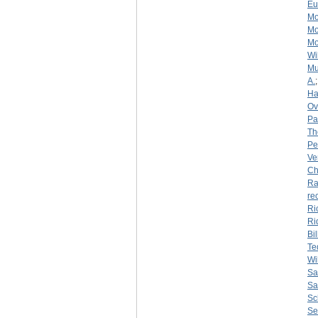
Eu
Mo
Mo
Mo
Wi
Mu
A.
Ha
Ov
Pa
Th
Pe
Ve
Ch
Ra
re
Ri
Ri
Bil
Te
Wi
Sa
Sa
Sc
Se