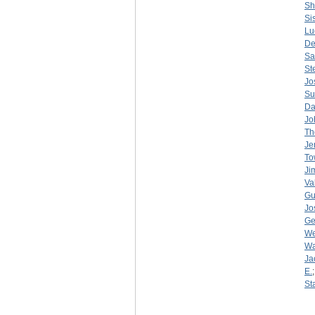
Sh
Sis
Lu
De
Sa
St
Jo
Su
Da
Jo
Th
Je
To
Ji
Va
Gu
Jo
Ge
We
Wa
Ja
E.
St