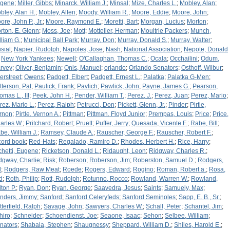
gene
;
Miller, Gibbs
;
Minarck, William J.
;
Minsal
;
Mize, Charles L.
;
Mobley, Alan
;
bley, Alan H.
;
Mobley, Allen
;
Moody, William R.
;
Moore, Eddie
;
Moore, John
;
ore, John P., Jr.
;
Moore, Raymond E.
;
Moretti, Bart
;
Morgan, Lucius
;
Morton
;
rton, E. Glenn
;
Moss, Joe
;
Mott
;
Mottelier, Herman
;
Moultrie Packers
;
Munch,
lliam G.
;
Municipal Ball Park
;
Murray, Don
;
Murray, Donald S.
;
Murray, Walter
;
sial
;
Napier, Rudolph
;
Napoles, Jose
;
Nash
;
National Association
;
Nepote, Donald
;
New York Yankees
;
Newell
;
O'Callaghan, Thomas C.
;
Ocala
;
Occhailini
;
Odum,
rvey
;
Oliver, Benjamin
;
Onis, Manuel
;
orlando
;
Orlando Senators
;
Osthoff, Wilbur
;
erstreet
;
Owens
;
Padgett, Elbert
;
Padgett, Ernest L.
;
Palatka
;
Palatka G-Men
;
tterson, Pat
;
Paulick, Frank
;
Pavlich
;
Pawlick, John
;
Payne, James G.
;
Pearson,
omas L., III
;
Peek, John H.
;
Pender, William T.
;
Perez, J.
;
Perez, Juan
;
Perez, Mario
;
rez, Mario L.
;
Perez, Ralph
;
Petrucci, Don
;
Pickett, Glenn, Jr.
;
Pinder
;
Pirtle,
rnon
;
Pirtle, Vernon A.
;
Pittman
;
Pittman, Floyd Junior
;
Prempas, Louis
;
Price
;
Price,
arles W.
;
Pritchard, Robert
;
Pruett
;
Puffer, Jerry
;
Quesada, Vicente F.
;
Rabe, Bill
;
be, William J.
;
Ramsey, Claude A.
;
Rauscher, George F.
;
Rauscher, Robert F.
;
cord book
;
Red-Hats
;
Regalado, Ramiro D.
;
Rhodes, Herbert H.
;
Rice, Harry
;
chetti, Eugene
;
Ricketson, Donald L.
;
Ridaught, Leon
;
Ridgway, Charles R.
;
dgway, Charlie
;
Risk
;
Roberson
;
Roberson, Jim
;
Roberston, Samuel D.
;
Rodgers,
l
;
Rodgers, Raw Meat
;
Roede
;
Rogers, Edward
;
Rogino
;
Roman, Robert a.
;
Rosa,
d
;
Roth, Philip
;
Rott, Rudolph
;
Rotunno, Rocco
;
Rowland, Warren W.
;
Rowland,
lton P.
;
Ryan, Don
;
Ryan, George
;
Saavedra, Jesus
;
Saints
;
Samuely, Max
;
nders, Jimmy
;
Sanford
;
Sanford Celeryfeds
;
Sanford Seminoles
;
Sapp, E. B., Sr.
;
tterfield, Ralph
;
Savage, John
;
Sawyers, Charles W.
;
Schall, Peter
;
Schantel, Jim
;
hiro
;
Schneider
;
Schoendienst, Joe
;
Seaone, Isaac
;
Sehon
;
Selbee, William
;
nators
;
Shabala, Stephen
;
Shaugnessy
;
Sheppard, William D.
;
Shiles, Harold E.
;