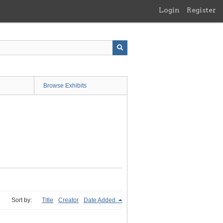
Login
Register
Browse Exhibits
Sort by:
Title
Creator
Date Added