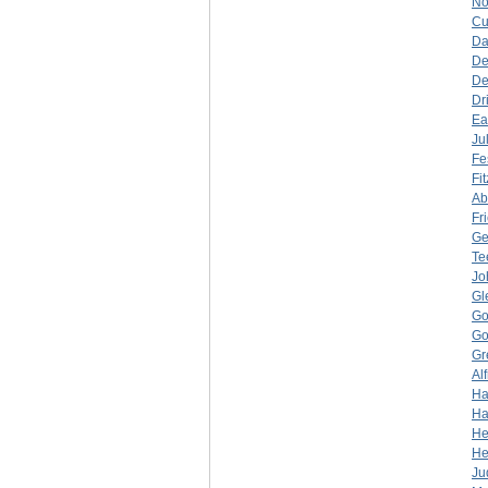
No
Cu
Da
De
De
Dr
Ea
Jul
Fe
Fi
Ab
Fri
Ge
Te
Jo
Gl
Go
Go
Gr
Al
Ha
Ha
He
He
Ju