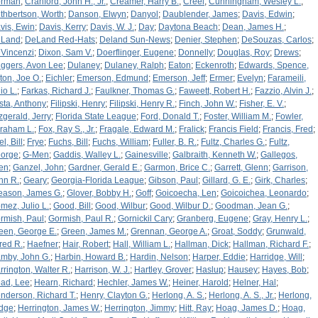
rman
;
Cranford, John H., Jr.
;
Creamer, Harry B.
;
Creel
;
Cunningham, Wesley L.
;
thbertson, Worth
;
Danson, Elwyn
;
Danyol
;
Daublender, James
;
Davis, Edwin
;
vis, Ewin
;
Davis, Kerry
;
Davis, W. J.
;
Day
;
Daytona Beach
;
Dean, James H.
;
Land
;
DeLand Red-Hats
;
Deland Sun-News
;
Denier, Stephen
;
DeSouzas, Carlos
;
Vincenzi
;
Dixon, Sam V.
;
Doerflinger, Eugene
;
Donnelly
;
Douglas, Roy
;
Drews
;
iggers, Avon Lee
;
Dulaney
;
Dulaney, Ralph
;
Eaton
;
Eckenroth
;
Edwards, Spence,
ton, Joe O.
;
Eichler
;
Emerson, Edmund
;
Emerson, Jeff
;
Ermer
;
Evelyn
;
Farameili,
io L.
;
Farkas, Richard J.
;
Faulkner, Thomas G.
;
Faweett, Robert H.
;
Fazzio, Alvin J.
;
sta, Anthony
;
Filipski, Henry
;
Filipski, Henry R.
;
Finch, John W.
;
Fisher, E. V.
;
tzgerald, Jerry
;
Florida State League
;
Ford, Donald T.
;
Foster, William M.
;
Fowler,
raham L.
;
Fox, Ray S., Jr.
;
Fragale, Edward M.
;
Fralick
;
Francis Field
;
Francis, Fred
;
el, Bill
;
Frye
;
Fuchs, Bill
;
Fuchs, William
;
Fuller, B. R.
;
Fultz, Charles G.
;
Fultz,
orge
;
G-Men
;
Gaddis, Walley L.
;
Gainesville
;
Galbraith, Kenneth W.
;
Gallegos,
en
;
Ganzel, John
;
Gardner, Gerald E.
;
Garmon, Brice C.
;
Garrett, Glenn
;
Garrison,
hn R.
;
Geary
;
Georgia-Florida League
;
Gibson, Paul
;
Gillard, G. E.
;
Girk, Charles
;
eason, James G.
;
Glover, Bobby H.
;
Goff
;
Goicoecha, Len
;
Goicoichea, Leonardo
;
mez, Julio L.
;
Good, Bill
;
Good, Wilbur
;
Good, Wilbur D.
;
Goodman, Jean G.
;
rmish, Paul
;
Gormish, Paul R.
;
Gornickil Cary
;
Granberg, Eugene
;
Gray, Henry L.
;
een, George E.
;
Green, James M.
;
Grennan, George A.
;
Groat, Soddy
;
Grunwald,
fred R.
;
Haefner
;
Hair, Robert
;
Hall, William L.
;
Hallman, Dick
;
Hallman, Richard F.
;
mby, John G.
;
Harbin, Howard B.
;
Hardin, Nelson
;
Harper, Eddie
;
Harridge, Will
;
rrington, Walter R.
;
Harrison, W. J.
;
Hartley, Grover
;
Haslup
;
Hausey
;
Hayes, Bob
;
ad, Lee
;
Hearn, Richard
;
Hechler, James W.
;
Heiner, Harold
;
Helner, Hal
;
nderson, Richard T.
;
Henry, Clayton G.
;
Herlong, A. S.
;
Herlong, A. S., Jr.
;
Herlong,
dge
;
Herrington, James W.
;
Herrington, Jimmy
;
Hitt, Ray
;
Hoag, James D.
;
Hoag,