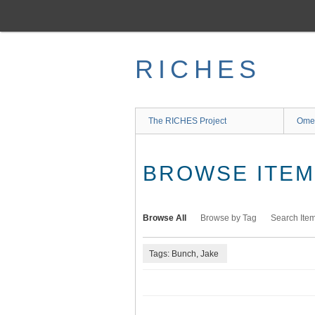
Skip
to
main
content
RICHES
The RICHES Project
Ome
BROWSE ITEMS
Browse All
Browse by Tag
Search Ite
Tags: Bunch, Jake