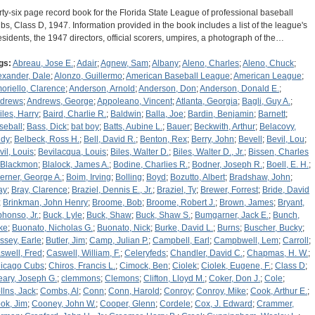
rty-six page record book for the Florida State League of professional baseball
ubs, Class D, 1947. Information provided in the book includes a list of the league's
esidents, the 1947 directors, official scorers, umpires, a photograph of the…
gs:
Abreau, Jose E.
;
Adair
;
Agnew, Sam
;
Albany
;
Aleno, Charles
;
Aleno, Chuck
;
exander, Dale
;
Alonzo, Guillermo
;
American Baseball League
;
American League
;
oriello, Clarence
;
Anderson, Arnold
;
Anderson, Don
;
Anderson, Donald E.
;
drews
;
Andrews, George
;
Appoleano, Vincent
;
Atlanta, Georgia
;
Bagli, Guy A.
;
iles, Harry
;
Baird, Charlie R.
;
Baldwin
;
Balla, Joe
;
Bardin, Benjamin
;
Barnett
;
seball
;
Bass, Dick
;
bat boy
;
Batts, Aubine L.
;
Bauer
;
Beckwith, Arthur
;
Belacovy,
dy
;
Belbeck, Ross H.
;
Bell, David R.
;
Benton, Rex
;
Berry, John
;
Bevell
;
Bevil, Lou
;
vil, Louis
;
Bevilacqua, Louis
;
Biles, Walter D.
;
Biles, Walter D., Jr.
;
Bissen, Charles
Blackmon
;
Blalock, James A.
;
Bodine, Charlies R.
;
Bodner, Joseph R.
;
Boell, E. H.
;
erner, George A.
;
Boim, Irving
;
Bolling
;
Boyd
;
Bozutto, Albert
;
Bradshaw, John
;
ay
;
Bray, Clarence
;
Braziel, Dennis E., Jr.
;
Braziel, Ty
;
Brewer, Forrest
;
Bride, David
;
Brinkman, John Henry
;
Broome, Bob
;
Broome, Robert J.
;
Brown, James
;
Bryant,
phonso, Jr.
;
Buck, Lyle
;
Buck, Shaw
;
Buck, Shaw S.
;
Bumgarner, Jack E.
;
Bunch,
ke
;
Buonato, Nicholas G.
;
Buonato, Nick
;
Burke, David L.
;
Burns
;
Buscher, Bucky
;
ssey, Earle
;
Butler, Jim
;
Camp, Julian P.
;
Campbell, Earl
;
Campbwell, Lem
;
Carroll
;
swell, Fred
;
Caswell, William, F.
;
Celeryfeds
;
Chandler, David C.
;
Chapmas, H. W.
;
icago Cubs
;
Chiros, Francis L.
;
Cimock, Ben
;
Ciolek
;
Ciolek, Eugene, F.
;
Class D
;
eary, Joseph G.
;
clemmons
;
Clemons
;
Clifton, Lloyd M.
;
Coker, Don J.
;
Cole
;
llns, Jack
;
Combs, Al
;
Conn
;
Conn, Harold
;
Conroy
;
Conroy, Mike
;
Cook, Arthur E.
;
ok, Jim
;
Cooney, John W.
;
Cooper, Glenn
;
Cordele
;
Cox, J. Edward
;
Crammer,