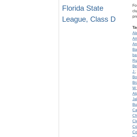
Fo
Florida State
cl
pr
League, Class D
Ta
Al
Am
An
Ba
ba
Ru
Be
J.
;
Bo
Br
W.
Al
Ja
Bu
Ca
Ch
Cl
Co
Co