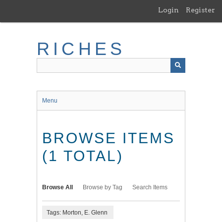
Skip
Login
Register
to
main
content
RICHES
Menu
BROWSE ITEMS
(1 TOTAL)
Browse All
Browse by Tag
Search Items
Tags: Morton, E. Glenn