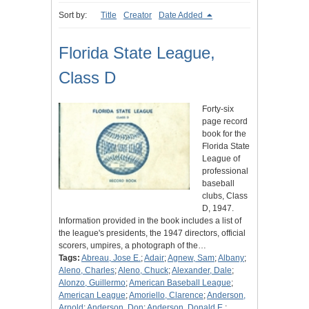
Sort by:
Title
Creator
Date Added
Florida State League,
Class D
Forty-six
page record
book for the
Florida State
League of
professional
baseball
clubs, Class
D, 1947.
Information provided in the book includes a list of
the league's presidents, the 1947 directors, official
scorers, umpires, a photograph of the…
Tags:
Abreau, Jose E.
;
Adair
;
Agnew, Sam
;
Albany
;
Aleno, Charles
;
Aleno, Chuck
;
Alexander, Dale
;
Alonzo, Guillermo
;
American Baseball League
;
American League
;
Amoriello, Clarence
;
Anderson,
Arnold
;
Anderson, Don
;
Anderson, Donald E.
;