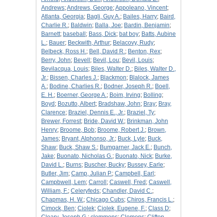
Andrews
;
Andrews, George
;
Appoleano, Vincent
;
Atlanta, Georgia
;
Bagli, Guy A.
;
Bailes, Harry
;
Baird,
Charlie R.
;
Baldwin
;
Balla, Joe
;
Bardin, Benjamin
;
Barnett
;
baseball
;
Bass, Dick
;
bat boy
;
Batts, Aubine
L.
;
Bauer
;
Beckwith, Arthur
;
Belacovy, Rudy
;
Belbeck, Ross H.
;
Bell, David R.
;
Benton, Rex
;
Berry, John
;
Bevell
;
Bevil, Lou
;
Bevil, Louis
;
Bevilacqua, Louis
;
Biles, Walter D.
;
Biles, Walter D.,
Jr.
;
Bissen, Charles J.
;
Blackmon
;
Blalock, James
A.
;
Bodine, Charlies R.
;
Bodner, Joseph R.
;
Boell,
E. H.
;
Boerner, George A.
;
Boim, Irving
;
Bolling
;
Boyd
;
Bozutto, Albert
;
Bradshaw, John
;
Bray
;
Bray,
Clarence
;
Braziel, Dennis E., Jr.
;
Braziel, Ty
;
Brewer, Forrest
;
Bride, David W.
;
Brinkman, John
Henry
;
Broome, Bob
;
Broome, Robert J.
;
Brown,
James
;
Bryant, Alphonso, Jr.
;
Buck, Lyle
;
Buck,
Shaw
;
Buck, Shaw S.
;
Bumgarner, Jack E.
;
Bunch,
Jake
;
Buonato, Nicholas G.
;
Buonato, Nick
;
Burke,
David L.
;
Burns
;
Buscher, Bucky
;
Bussey, Earle
;
Butler, Jim
;
Camp, Julian P.
;
Campbell, Earl
;
Campbwell, Lem
;
Carroll
;
Caswell, Fred
;
Caswell,
William, F.
;
Celeryfeds
;
Chandler, David C.
;
Chapmas, H. W.
;
Chicago Cubs
;
Chiros, Francis L.
;
Cimock, Ben
;
Ciolek
;
Ciolek, Eugene, F.
;
Class D
;