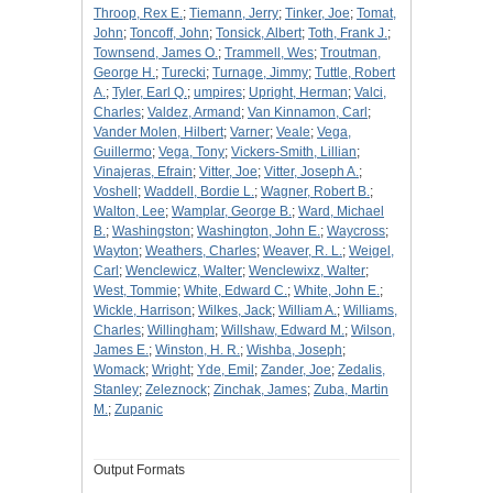
Throop, Rex E.
;
Tiemann, Jerry
;
Tinker, Joe
;
Tomat,
John
;
Toncoff, John
;
Tonsick, Albert
;
Toth, Frank J.
;
Townsend, James O.
;
Trammell, Wes
;
Troutman,
George H.
;
Turecki
;
Turnage, Jimmy
;
Tuttle, Robert
A.
;
Tyler, Earl Q.
;
umpires
;
Upright, Herman
;
Valci,
Charles
;
Valdez, Armand
;
Van Kinnamon, Carl
;
Vander Molen, Hilbert
;
Varner
;
Veale
;
Vega,
Guillermo
;
Vega, Tony
;
Vickers-Smith, Lillian
;
Vinajeras, Efrain
;
Vitter, Joe
;
Vitter, Joseph A.
;
Voshell
;
Waddell, Bordie L.
;
Wagner, Robert B.
;
Walton, Lee
;
Wamplar, George B.
;
Ward, Michael
B.
;
Washingston
;
Washington, John E.
;
Waycross
;
Wayton
;
Weathers, Charles
;
Weaver, R. L.
;
Weigel,
Carl
;
Wenclewicz, Walter
;
Wenclewixz, Walter
;
West, Tommie
;
White, Edward C.
;
White, John E.
;
Wickle, Harrison
;
Wilkes, Jack
;
William A.
;
Williams,
Charles
;
Willingham
;
Willshaw, Edward M.
;
Wilson,
James E.
;
Winston, H. R.
;
Wishba, Joseph
;
Womack
;
Wright
;
Yde, Emil
;
Zander, Joe
;
Zedalis,
Stanley
;
Zeleznock
;
Zinchak, James
;
Zuba, Martin
M.
;
Zupanic
Output Formats