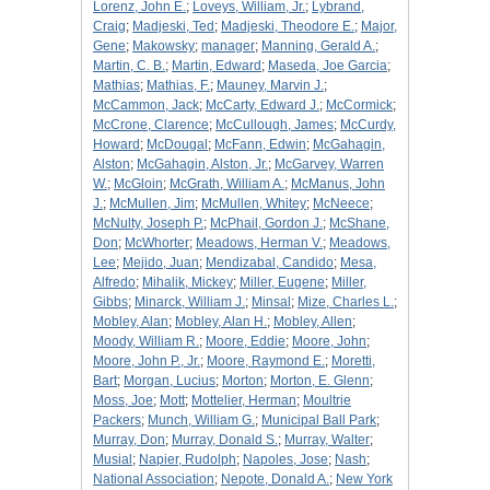
Lorenz, John E.
;
Loveys, William, Jr.
;
Lybrand,
Craig
;
Madjeski, Ted
;
Madjeski, Theodore E.
;
Major,
Gene
;
Makowsky
;
manager
;
Manning, Gerald A.
;
Martin, C. B.
;
Martin, Edward
;
Maseda, Joe Garcia
;
Mathias
;
Mathias, F.
;
Mauney, Marvin J.
;
McCammon, Jack
;
McCarty, Edward J.
;
McCormick
;
McCrone, Clarence
;
McCullough, James
;
McCurdy,
Howard
;
McDougal
;
McFann, Edwin
;
McGahagin,
Alston
;
McGahagin, Alston, Jr.
;
McGarvey, Warren
W.
;
McGloin
;
McGrath, William A.
;
McManus, John
J.
;
McMullen, Jim
;
McMullen, Whitey
;
McNeece
;
McNulty, Joseph P.
;
McPhail, Gordon J.
;
McShane,
Don
;
McWhorter
;
Meadows, Herman V.
;
Meadows,
Lee
;
Mejido, Juan
;
Mendizabal, Candido
;
Mesa,
Alfredo
;
Mihalik, Mickey
;
Miller, Eugene
;
Miller,
Gibbs
;
Minarck, William J.
;
Minsal
;
Mize, Charles L.
;
Mobley, Alan
;
Mobley, Alan H.
;
Mobley, Allen
;
Moody, William R.
;
Moore, Eddie
;
Moore, John
;
Moore, John P., Jr.
;
Moore, Raymond E.
;
Moretti,
Bart
;
Morgan, Lucius
;
Morton
;
Morton, E. Glenn
;
Moss, Joe
;
Mott
;
Mottelier, Herman
;
Moultrie
Packers
;
Munch, William G.
;
Municipal Ball Park
;
Murray, Don
;
Murray, Donald S.
;
Murray, Walter
;
Musial
;
Napier, Rudolph
;
Napoles, Jose
;
Nash
;
National Association
;
Nepote, Donald A.
;
New York