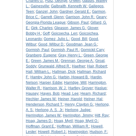
Charles G.
;
Fultz, George
;
G-Men
;
Gaddis, Walley
L.
;
Gainesville
;
Galbraith, Kenneth W.
;
Gallegos,
Teen
;
Ganzel, John
;
Gardner, Gerald E.
;
Garmon,
Brice C.
;
Garrett, Glenn
;
Garrison, John R.
;
Geary
;
Georgia-Florida League
;
Gibson, Paul
;
Gillard, G.
E.
;
Girk, Charles
;
Gleason, James G.
;
Glover,
Bobby H.
;
Goff
;
Goicoecha, Len
;
Goicoichea,
Leonardo
;
Gomez, Julio L.
;
Good, Bill
;
Good,
Wilbur
;
Good, Wilbur D.
;
Goodman, Jean G.
;
Gormish, Paul
;
Gormish, Paul R.
;
Gornickil Cary
;
Granberg, Eugene
;
Gray, Henry L.
;
Green, George
E.
;
Green, James M.
;
Grennan, George A.
;
Groat,
Soddy
;
Grunwald, Alfred R.
;
Haefner
;
Hair, Robert
;
Hall, William L.
;
Hallman, Dick
;
Hallman, Richard
F.
;
Hamby, John G.
;
Harbin, Howard B.
;
Hardin,
Nelson
;
Harper, Eddie
;
Harridge, Will
;
Harrington,
Walter R.
;
Harrison, W. J.
;
Hartley, Grover
;
Haslup
;
Hausey
;
Hayes, Bob
;
Head, Lee
;
Hearn, Richard
;
Hechler, James W.
;
Heiner, Harold
;
Helner, Hal
;
Henderson, Richard T.
;
Henry, Clayton G.
;
Herlong,
A. S.
;
Herlong, A. S., Jr.
;
Herlong, Judge
;
Herrington, James W.
;
Herrington, Jimmy
;
Hitt, Ray
;
Hoag, James D.
;
Hoag, Myril
;
Hoag, Myril O.
;
Hoffman, Grant E.
;
Hoffman, William R.
;
Howell,
Lester
;
Howell, Robert J.
;
Howingston
;
Hudson, F.
;