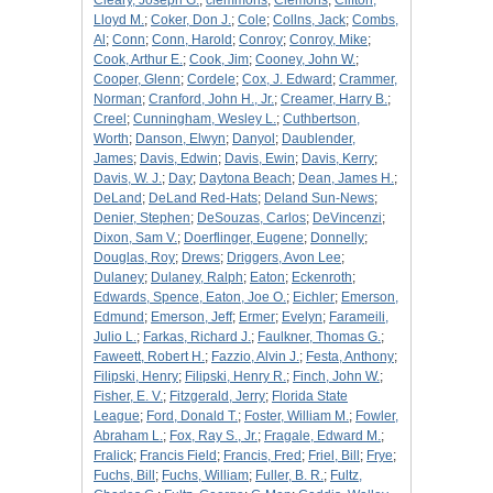
Cleary, Joseph G.
;
clemmons
;
Clemons
;
Clifton,
Lloyd M.
;
Coker, Don J.
;
Cole
;
Collns, Jack
;
Combs,
Al
;
Conn
;
Conn, Harold
;
Conroy
;
Conroy, Mike
;
Cook, Arthur E.
;
Cook, Jim
;
Cooney, John W.
;
Cooper, Glenn
;
Cordele
;
Cox, J. Edward
;
Crammer,
Norman
;
Cranford, John H., Jr.
;
Creamer, Harry B.
;
Creel
;
Cunningham, Wesley L.
;
Cuthbertson,
Worth
;
Danson, Elwyn
;
Danyol
;
Daublender,
James
;
Davis, Edwin
;
Davis, Ewin
;
Davis, Kerry
;
Davis, W. J.
;
Day
;
Daytona Beach
;
Dean, James H.
;
DeLand
;
DeLand Red-Hats
;
Deland Sun-News
;
Denier, Stephen
;
DeSouzas, Carlos
;
DeVincenzi
;
Dixon, Sam V.
;
Doerflinger, Eugene
;
Donnelly
;
Douglas, Roy
;
Drews
;
Driggers, Avon Lee
;
Dulaney
;
Dulaney, Ralph
;
Eaton
;
Eckenroth
;
Edwards, Spence, Eaton, Joe O.
;
Eichler
;
Emerson,
Edmund
;
Emerson, Jeff
;
Ermer
;
Evelyn
;
Farameili,
Julio L.
;
Farkas, Richard J.
;
Faulkner, Thomas G.
;
Faweett, Robert H.
;
Fazzio, Alvin J.
;
Festa, Anthony
;
Filipski, Henry
;
Filipski, Henry R.
;
Finch, John W.
;
Fisher, E. V.
;
Fitzgerald, Jerry
;
Florida State
League
;
Ford, Donald T.
;
Foster, William M.
;
Fowler,
Abraham L.
;
Fox, Ray S., Jr.
;
Fragale, Edward M.
;
Fralick
;
Francis Field
;
Francis, Fred
;
Friel, Bill
;
Frye
;
Fuchs, Bill
;
Fuchs, William
;
Fuller, B. R.
;
Fultz,