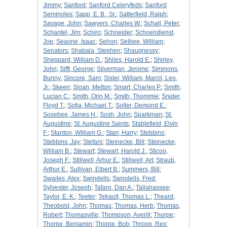
Jimmy
;
Sanford
;
Sanford Celeryfeds
;
Sanford
Seminoles
;
Sapp, E. B., Sr.
;
Satterfield, Ralph
;
Savage, John
;
Sawyers, Charles W.
;
Schall, Peter
;
Schantel, Jim
;
Schiro
;
Schneider
;
Schoendienst,
Joe
;
Seaone, Isaac
;
Sehon
;
Selbee, William
;
Senators
;
Shabala, Stephen
;
Shaugnessy
;
Sheppard, William D.
;
Shiles, Harold E.
;
Shirley,
John
;
Sifft, George
;
Silverman, Jerome
;
Simmons,
Bunny
;
Sincore, Sam
;
Sisler, William, Marcil, Leo,
Jr.
;
Skeen
;
Sloan, Melton
;
Smart, Charles P.
;
Smith,
Lucian C.
;
Smith, Orin M.
;
Smith, Thommie
;
Snider,
Floyd T.
;
Sofia, Michael T.
;
Solter, Demond E.
;
Sosebee, James H.
;
Sosh, John
;
Sparkman
;
St.
Augustine
;
St. Augustine Saints
;
Stablefield, Elvin
F.
;
Stanton, William G.
;
Starr, Harry
;
Stebbins
;
Stebbins, Jay
;
Stefani
;
Steinecke, Bill
;
Steinecke,
William B.
;
Stewart
;
Stewart, Harold J.
;
Sticoo,
Joseph F.
;
Stillwell, Arhur E.
;
Stillwell, Art
;
Straub,
Arthur E.
;
Sullivan, Elbert B.
;
Summers, Bill
;
Swailes, Alex
;
Swindells
;
Swindells, Fred
;
Sylvester, Joseph
;
Tafaro, Dan A.
;
Tallahassee
;
Taylor, E. K.
;
Teeter
;
Tetrault, Thomas L.
;
Theard
;
Theobold, John
;
Thomas
;
Thomas, Herb
;
Thomas,
Robert
;
Thomasville
;
Thompson, Averill
;
Thorpe
;
Thorpe, Benjamin
;
Thorpe, Bob
;
Throop, Rex
;