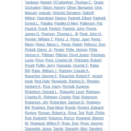
Yankees
;
Newell
;
O'Callaghan, Thomas C.
;
Ocala
;
Occhailini
;
Odum, Harvey
;
Oliver, Benjamin
;
Onis,
Manuel
;
orlando
;
Orlando Senators
;
Osthoff,
Wilbur
;
Overstreet
;
Owens
;
Padgett, Elbert
;
Padgett,
Ernest L.
;
Palatka
;
Palatka G-Men
;
Patterson, Pat
;
Paulick, Frank
;
Pavlich
;
Pawlick, John
;
Payne,
James G.
;
Pearson, Thomas L., III
;
Peek, John H.
;
Pender, William T.
;
Perez, J.
;
Perez, Juan
;
Perez,
Mario
;
Perez, Mario L.
;
Perez, Ralph
;
Petrucci, Don
;
Pickett, Glenn, Jr.
;
Pinder
;
Pirtle, Vernon
;
Pirtle,
Vernon A.
;
Pittman
;
Pittman, Floyd Junior
;
Prempas,
Louis
;
Price
;
Price, Charles W.
;
Pritchard, Robert
;
Pruett
;
Puffer, Jerry
;
Quesada, Vicente F.
;
Rabe,
Bill
;
Rabe, William J.
;
Ramsey, Claude A.
;
Rauscher, George F.
;
Rauscher, Robert F.
;
record
book
;
Red-Hats
;
Regalado, Ramiro D.
;
Rhodes,
Herbert H.
;
Rice, Harry
;
Richetti, Eugene
;
Ricketson, Donald L.
;
Ridaught, Leon
;
Ridgway,
Charles R.
;
Ridgway, Charlie
;
Risk
;
Roberson
;
Roberson, Jim
;
Roberston, Samuel D.
;
Rodgers,
Bill
;
Rodgers, Raw Meat
;
Roede
;
Rogers, Edward
;
Rogino
;
Roman, Robert a.
;
Rosa, Ted
;
Roth, Philip
;
Rott, Rudolph
;
Rotunno, Rocco
;
Rowland, Warren
W.
;
Rowland, Wilton P.
;
Ryan, Don
;
Ryan, George
;
Saavedra, Jesus
;
Saints
;
Samuely, Max
;
Sanders,