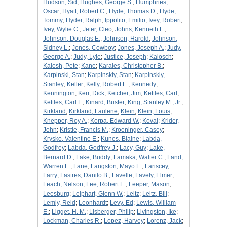
Hudson, Sid
;
Hughes, George S.
;
Humphries,
Oscar
;
Hyatt, Robert C.
;
Hyde, Thomas D.
;
Hyde,
Tommy
;
Hyder, Ralph
;
Ippolito, Emilio
;
Ivey, Robert
;
Ivey, Wylie C.
;
Jeter, Cleo
;
Johns, Kenneth L.
;
Johnson, Douglas E.
;
Johnson, Harold
;
Johnson,
Sidney L.
;
Jones, Cowboy
;
Jones, Joseph A.
;
Judy,
George A.
;
Judy, Lyle
;
Justice, Joseph
;
Kalosch
;
Kalosh, Pete
;
Kane
;
Karales, Christopher B.
;
Karpinski, Stan
;
Karpinskiy, Stan
;
Karpinskiy,
Stanley
;
Keller
;
Kelly, Robert E.
;
Kennedy
;
Kennington
;
Kerr, Dick
;
Ketcher, Jim
;
Kettles, Carl
;
Kettles, Carl F.
;
Kinard, Buster
;
King, Stanley M., Jr.
;
Kirkland
;
Kirkland, Faulene
;
Klein
;
Klein, Louis
;
Knepper, Roy A.
;
Korpa, Edward W.
;
Koval
;
Krider,
John
;
Kristie, Francis M.
;
Kroeninger, Casey
;
Krysko, Valentine E.
;
Kunes, Blaine
;
Labda,
Godfrey
;
Labda, Godfrey J.
;
Lacy, Guy
;
Lake,
Bernard D.
;
Lake, Buddy
;
Lamaka, Walter C.
;
Land,
Warren E.
;
Lane
;
Langston, Mayo E.
;
Lariscey,
Larry
;
Lastres, Danilo B.
;
Lavelle
;
Lavely, Elmer
;
Leach, Nelson
;
Lee, Robert E.
;
Leeper, Mason
;
Leesburg
;
Leiphart, Glenn W.
;
Leitz
;
Leitz, Bill
;
Lemly, Reid
;
Leonhardt
;
Levy, Ed
;
Lewis, William
E.
;
Ligget, H. M.
;
Lisberger, Philip
;
Livingston, Ike
;
Lockman, Charles R.
;
Lopez, Harvey
;
Lorenz, Jack
;