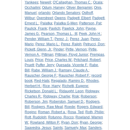
Yankees
;
Newell
;
O'Callaghan, Thomas C.
;
Ocala
;
Occhailini
;
Odum, Harvey
;
Oliver, Benjamin
;
Onis,
Manuel
;
orlando
;
Orlando Senators
;
Osthoff,
Wilbur
;
Overstreet
;
Owens
;
Padgett, Elbert
;
Padgett,
Ernest L.
;
Palatka
;
Palatka G-Men
;
Patterson, Pat
;
Paulick, Frank
;
Pavlich
;
Pawlick, John
;
Payne,
James G.
;
Pearson, Thomas L., III
;
Peek, John H.
;
Pender, William T.
;
Perez, J.
;
Perez, Juan
;
Perez,
Mario
;
Perez, Mario L.
;
Perez, Ralph
;
Petrucci, Don
;
Pickett, Glenn, Jr.
;
Pinder
;
Pirtle, Vernon
;
Pirtle,
Vernon A.
;
Pittman
;
Pittman, Floyd Junior
;
Prempas,
Louis
;
Price
;
Price, Charles W.
;
Pritchard, Robert
;
Pruett
;
Puffer, Jerry
;
Quesada, Vicente F.
;
Rabe,
Bill
;
Rabe, William J.
;
Ramsey, Claude A.
;
Rauscher, George F.
;
Rauscher, Robert F.
;
record
book
;
Red-Hats
;
Regalado, Ramiro D.
;
Rhodes,
Herbert H.
;
Rice, Harry
;
Richetti, Eugene
;
Ricketson, Donald L.
;
Ridaught, Leon
;
Ridgway,
Charles R.
;
Ridgway, Charlie
;
Risk
;
Roberson
;
Roberson, Jim
;
Roberston, Samuel D.
;
Rodgers,
Bill
;
Rodgers, Raw Meat
;
Roede
;
Rogers, Edward
;
Rogino
;
Roman, Robert a.
;
Rosa, Ted
;
Roth, Philip
;
Rott, Rudolph
;
Rotunno, Rocco
;
Rowland, Warren
W.
;
Rowland, Wilton P.
;
Ryan, Don
;
Ryan, George
;
Saavedra, Jesus
;
Saints
;
Samuely, Max
;
Sanders,