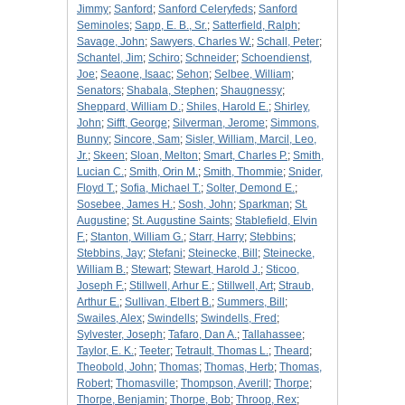
Jimmy
;
Sanford
;
Sanford Celeryfeds
;
Sanford
Seminoles
;
Sapp, E. B., Sr.
;
Satterfield, Ralph
;
Savage, John
;
Sawyers, Charles W.
;
Schall, Peter
;
Schantel, Jim
;
Schiro
;
Schneider
;
Schoendienst,
Joe
;
Seaone, Isaac
;
Sehon
;
Selbee, William
;
Senators
;
Shabala, Stephen
;
Shaugnessy
;
Sheppard, William D.
;
Shiles, Harold E.
;
Shirley,
John
;
Sifft, George
;
Silverman, Jerome
;
Simmons,
Bunny
;
Sincore, Sam
;
Sisler, William, Marcil, Leo,
Jr.
;
Skeen
;
Sloan, Melton
;
Smart, Charles P.
;
Smith,
Lucian C.
;
Smith, Orin M.
;
Smith, Thommie
;
Snider,
Floyd T.
;
Sofia, Michael T.
;
Solter, Demond E.
;
Sosebee, James H.
;
Sosh, John
;
Sparkman
;
St.
Augustine
;
St. Augustine Saints
;
Stablefield, Elvin
F.
;
Stanton, William G.
;
Starr, Harry
;
Stebbins
;
Stebbins, Jay
;
Stefani
;
Steinecke, Bill
;
Steinecke,
William B.
;
Stewart
;
Stewart, Harold J.
;
Sticoo,
Joseph F.
;
Stillwell, Arhur E.
;
Stillwell, Art
;
Straub,
Arthur E.
;
Sullivan, Elbert B.
;
Summers, Bill
;
Swailes, Alex
;
Swindells
;
Swindells, Fred
;
Sylvester, Joseph
;
Tafaro, Dan A.
;
Tallahassee
;
Taylor, E. K.
;
Teeter
;
Tetrault, Thomas L.
;
Theard
;
Theobold, John
;
Thomas
;
Thomas, Herb
;
Thomas,
Robert
;
Thomasville
;
Thompson, Averill
;
Thorpe
;
Thorpe, Benjamin
;
Thorpe, Bob
;
Throop, Rex
;