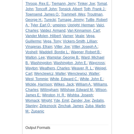
Throop, Rex E.
;
Tiemann, Jerry
;
Tinker, Joe
;
Tomat,
John
;
Toncoff, John
;
Tonsick, Albert
;
Toth, Frank J.
;
Townsend, James O.
;
Trammell, Wes
;
Troutman,
George H.
;
Turecki
;
Turnage, Jimmy
;
Tuttle, Robert
A.
;
Tyler, Earl Q.
;
umpires
;
Upright, Herman
;
Valci,
Charles
;
Valdez, Armand
;
Van Kinnamon, Carl
;
Vander Molen, Hilbert
;
Varner
;
Veale
;
Vega,
Guillermo
;
Vega, Tony
;
Vickers-Smith, Lillian
;
Vinajeras, Efrain
;
Vitter, Joe
;
Vitter, Joseph A.
;
Voshell
;
Waddell, Bordie L.
;
Wagner, Robert B.
;
Walton, Lee
;
Wamplar, George B.
;
Ward, Michael
B.
;
Washingston
;
Washington, John E.
;
Waycross
;
Wayton
;
Weathers, Charles
;
Weaver, R. L.
;
Weigel,
Carl
;
Wenclewicz, Walter
;
Wenclewixz, Walter
;
West, Tommie
;
White, Edward C.
;
White, John E.
;
Wickle, Harrison
;
Wilkes, Jack
;
William A.
;
Williams,
Charles
;
Willingham
;
Willshaw, Edward M.
;
Wilson,
James E.
;
Winston, H. R.
;
Wishba, Joseph
;
Womack
;
Wright
;
Yde, Emil
;
Zander, Joe
;
Zedalis,
Stanley
;
Zeleznock
;
Zinchak, James
;
Zuba, Martin
M.
;
Zupanic
Output Formats