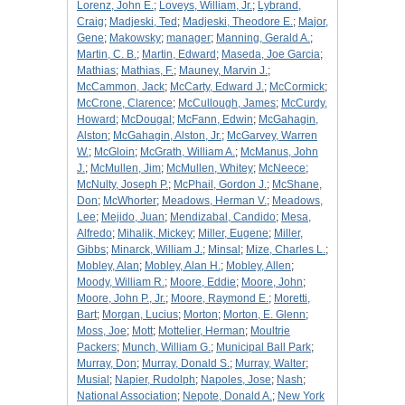
Lorenz, John E.
;
Loveys, William, Jr.
;
Lybrand,
Craig
;
Madjeski, Ted
;
Madjeski, Theodore E.
;
Major,
Gene
;
Makowsky
;
manager
;
Manning, Gerald A.
;
Martin, C. B.
;
Martin, Edward
;
Maseda, Joe Garcia
;
Mathias
;
Mathias, F.
;
Mauney, Marvin J.
;
McCammon, Jack
;
McCarty, Edward J.
;
McCormick
;
McCrone, Clarence
;
McCullough, James
;
McCurdy,
Howard
;
McDougal
;
McFann, Edwin
;
McGahagin,
Alston
;
McGahagin, Alston, Jr.
;
McGarvey, Warren
W.
;
McGloin
;
McGrath, William A.
;
McManus, John
J.
;
McMullen, Jim
;
McMullen, Whitey
;
McNeece
;
McNulty, Joseph P.
;
McPhail, Gordon J.
;
McShane,
Don
;
McWhorter
;
Meadows, Herman V.
;
Meadows,
Lee
;
Mejido, Juan
;
Mendizabal, Candido
;
Mesa,
Alfredo
;
Mihalik, Mickey
;
Miller, Eugene
;
Miller,
Gibbs
;
Minarck, William J.
;
Minsal
;
Mize, Charles L.
;
Mobley, Alan
;
Mobley, Alan H.
;
Mobley, Allen
;
Moody, William R.
;
Moore, Eddie
;
Moore, John
;
Moore, John P., Jr.
;
Moore, Raymond E.
;
Moretti,
Bart
;
Morgan, Lucius
;
Morton
;
Morton, E. Glenn
;
Moss, Joe
;
Mott
;
Mottelier, Herman
;
Moultrie
Packers
;
Munch, William G.
;
Municipal Ball Park
;
Murray, Don
;
Murray, Donald S.
;
Murray, Walter
;
Musial
;
Napier, Rudolph
;
Napoles, Jose
;
Nash
;
National Association
;
Nepote, Donald A.
;
New York