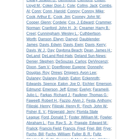
Cleary, Joseph G.
;
clemmons
;
Clemons
;
Clifton,
Lloyd M.
;
Coker, Don J.
;
Cole
;
Collns, Jack
;
Combs,
Al
;
Conn
;
Conn, Harold
;
Conroy
;
Conroy, Mike
;
Cook, Arthur E.
;
Cook, Jim
;
Cooney, John W.
;
Cooper, Glenn
;
Cordele
;
Cox, J. Edward
;
Crammer,
Norman
;
Cranford, John H., Jr.
;
Creamer, Harry B.
;
Creel
;
Cunningham, Wesley L.
;
Cuthbertson,
Worth
;
Danson, Elwyn
;
Danyol
;
Daublender,
James
;
Davis, Edwin
;
Davis, Ewin
;
Davis, Kerry
;
Davis, W. J.
;
Day
;
Daytona Beach
;
Dean, James H.
;
DeLand
;
DeLand Red-Hats
;
Deland Sun-News
;
Denier, Stephen
;
DeSouzas, Carlos
;
DeVincenzi
;
Dixon, Sam V.
;
Doerflinger, Eugene
;
Donnelly
;
Douglas, Roy
;
Drews
;
Driggers, Avon Lee
;
Dulaney
;
Dulaney, Ralph
;
Eaton
;
Eckenroth
;
Edwards, Spence, Eaton, Joe O.
;
Eichler
;
Emerson,
Edmund
;
Emerson, Jeff
;
Ermer
;
Evelyn
;
Farameili,
Julio L.
;
Farkas, Richard J.
;
Faulkner, Thomas G.
;
Faweett, Robert H.
;
Fazzio, Alvin J.
;
Festa, Anthony
;
Filipski, Henry
;
Filipski, Henry R.
;
Finch, John W.
;
Fisher, E. V.
;
Fitzgerald, Jerry
;
Florida State
League
;
Ford, Donald T.
;
Foster, William M.
;
Fowler,
Abraham L.
;
Fox, Ray S., Jr.
;
Fragale, Edward M.
;
Fralick
;
Francis Field
;
Francis, Fred
;
Friel, Bill
;
Frye
;
Fuchs, Bill
;
Fuchs, William
;
Fuller, B. R.
;
Fultz,