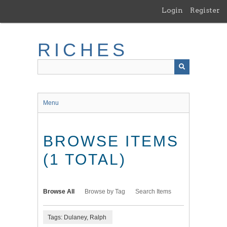
Skip
Login
Register
to
main
content
RICHES
Menu
BROWSE ITEMS
(1 TOTAL)
Browse All
Browse by Tag
Search Items
Tags: Dulaney, Ralph