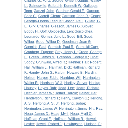
Charles G.
;
Fultz, George
;
G-Men
;
Gaddis, Walley
L.
;
Gainesville
;
Galbraith, Kenneth W.
;
Gallegos,
Teen
;
Ganzel, John
;
Gardner, Gerald E.
;
Garmon,
Brice C.
;
Garrett, Glenn
;
Garrison, John R.
;
Geary
;
Georgia-Florida League
;
Gibson, Paul
;
Gillard, G.
E.
;
Girk, Charles
;
Gleason, James G.
;
Glover,
Bobby H.
;
Goff
;
Goicoecha, Len
;
Goicoichea,
Leonardo
;
Gomez, Julio L.
;
Good, Bill
;
Good,
Wilbur
;
Good, Wilbur D.
;
Goodman, Jean G.
;
Gormish, Paul
;
Gormish, Paul R.
;
Gornickil Cary
;
Granberg, Eugene
;
Gray, Henry L.
;
Green, George
E.
;
Green, James M.
;
Grennan, George A.
;
Groat,
Soddy
;
Grunwald, Alfred R.
;
Haefner
;
Hair, Robert
;
Hall, William L.
;
Hallman, Dick
;
Hallman, Richard
F.
;
Hamby, John G.
;
Harbin, Howard B.
;
Hardin,
Nelson
;
Harper, Eddie
;
Harridge, Will
;
Harrington,
Walter R.
;
Harrison, W. J.
;
Hartley, Grover
;
Haslup
;
Hausey
;
Hayes, Bob
;
Head, Lee
;
Hearn, Richard
;
Hechler, James W.
;
Heiner, Harold
;
Helner, Hal
;
Henderson, Richard T.
;
Henry, Clayton G.
;
Herlong,
A. S.
;
Herlong, A. S., Jr.
;
Herlong, Judge
;
Herrington, James W.
;
Herrington, Jimmy
;
Hitt, Ray
;
Hoag, James D.
;
Hoag, Myril
;
Hoag, Myril O.
;
Hoffman, Grant E.
;
Hoffman, William R.
;
Howell,
Lester
;
Howell, Robert J.
;
Howingston
;
Hudson, F.
;