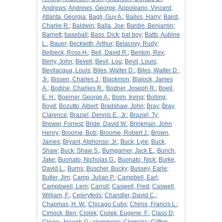
Andrews
;
Andrews, George
;
Appoleano, Vincent
;
Atlanta, Georgia
;
Bagli, Guy A.
;
Bailes, Harry
;
Baird,
Charlie R.
;
Baldwin
;
Balla, Joe
;
Bardin, Benjamin
;
Barnett
;
baseball
;
Bass, Dick
;
bat boy
;
Batts, Aubine
L.
;
Bauer
;
Beckwith, Arthur
;
Belacovy, Rudy
;
Belbeck, Ross H.
;
Bell, David R.
;
Benton, Rex
;
Berry, John
;
Bevell
;
Bevil, Lou
;
Bevil, Louis
;
Bevilacqua, Louis
;
Biles, Walter D.
;
Biles, Walter D.,
Jr.
;
Bissen, Charles J.
;
Blackmon
;
Blalock, James
A.
;
Bodine, Charlies R.
;
Bodner, Joseph R.
;
Boell,
E. H.
;
Boerner, George A.
;
Boim, Irving
;
Bolling
;
Boyd
;
Bozutto, Albert
;
Bradshaw, John
;
Bray
;
Bray,
Clarence
;
Braziel, Dennis E., Jr.
;
Braziel, Ty
;
Brewer, Forrest
;
Bride, David W.
;
Brinkman, John
Henry
;
Broome, Bob
;
Broome, Robert J.
;
Brown,
James
;
Bryant, Alphonso, Jr.
;
Buck, Lyle
;
Buck,
Shaw
;
Buck, Shaw S.
;
Bumgarner, Jack E.
;
Bunch,
Jake
;
Buonato, Nicholas G.
;
Buonato, Nick
;
Burke,
David L.
;
Burns
;
Buscher, Bucky
;
Bussey, Earle
;
Butler, Jim
;
Camp, Julian P.
;
Campbell, Earl
;
Campbwell, Lem
;
Carroll
;
Caswell, Fred
;
Caswell,
William, F.
;
Celeryfeds
;
Chandler, David C.
;
Chapmas, H. W.
;
Chicago Cubs
;
Chiros, Francis L.
;
Cimock, Ben
;
Ciolek
;
Ciolek, Eugene, F.
;
Class D
;