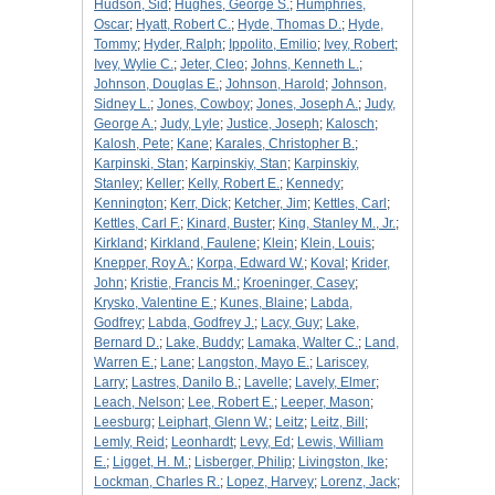
Hudson, Sid
;
Hughes, George S.
;
Humphries,
Oscar
;
Hyatt, Robert C.
;
Hyde, Thomas D.
;
Hyde,
Tommy
;
Hyder, Ralph
;
Ippolito, Emilio
;
Ivey, Robert
;
Ivey, Wylie C.
;
Jeter, Cleo
;
Johns, Kenneth L.
;
Johnson, Douglas E.
;
Johnson, Harold
;
Johnson,
Sidney L.
;
Jones, Cowboy
;
Jones, Joseph A.
;
Judy,
George A.
;
Judy, Lyle
;
Justice, Joseph
;
Kalosch
;
Kalosh, Pete
;
Kane
;
Karales, Christopher B.
;
Karpinski, Stan
;
Karpinskiy, Stan
;
Karpinskiy,
Stanley
;
Keller
;
Kelly, Robert E.
;
Kennedy
;
Kennington
;
Kerr, Dick
;
Ketcher, Jim
;
Kettles, Carl
;
Kettles, Carl F.
;
Kinard, Buster
;
King, Stanley M., Jr.
;
Kirkland
;
Kirkland, Faulene
;
Klein
;
Klein, Louis
;
Knepper, Roy A.
;
Korpa, Edward W.
;
Koval
;
Krider,
John
;
Kristie, Francis M.
;
Kroeninger, Casey
;
Krysko, Valentine E.
;
Kunes, Blaine
;
Labda,
Godfrey
;
Labda, Godfrey J.
;
Lacy, Guy
;
Lake,
Bernard D.
;
Lake, Buddy
;
Lamaka, Walter C.
;
Land,
Warren E.
;
Lane
;
Langston, Mayo E.
;
Lariscey,
Larry
;
Lastres, Danilo B.
;
Lavelle
;
Lavely, Elmer
;
Leach, Nelson
;
Lee, Robert E.
;
Leeper, Mason
;
Leesburg
;
Leiphart, Glenn W.
;
Leitz
;
Leitz, Bill
;
Lemly, Reid
;
Leonhardt
;
Levy, Ed
;
Lewis, William
E.
;
Ligget, H. M.
;
Lisberger, Philip
;
Livingston, Ike
;
Lockman, Charles R.
;
Lopez, Harvey
;
Lorenz, Jack
;