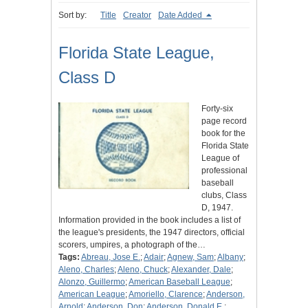
Sort by:
Title
Creator
Date Added
Florida State League,
Class D
Forty-six
page record
book for the
Florida State
League of
professional
baseball
clubs, Class
D, 1947.
Information provided in the book includes a list of
the league's presidents, the 1947 directors, official
scorers, umpires, a photograph of the…
Tags:
Abreau, Jose E.
;
Adair
;
Agnew, Sam
;
Albany
;
Aleno, Charles
;
Aleno, Chuck
;
Alexander, Dale
;
Alonzo, Guillermo
;
American Baseball League
;
American League
;
Amoriello, Clarence
;
Anderson,
Arnold
;
Anderson, Don
;
Anderson, Donald E.
;