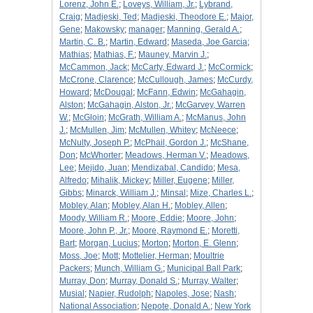
Lorenz, John E.
;
Loveys, William, Jr.
;
Lybrand,
Craig
;
Madjeski, Ted
;
Madjeski, Theodore E.
;
Major,
Gene
;
Makowsky
;
manager
;
Manning, Gerald A.
;
Martin, C. B.
;
Martin, Edward
;
Maseda, Joe Garcia
;
Mathias
;
Mathias, F.
;
Mauney, Marvin J.
;
McCammon, Jack
;
McCarty, Edward J.
;
McCormick
;
McCrone, Clarence
;
McCullough, James
;
McCurdy,
Howard
;
McDougal
;
McFann, Edwin
;
McGahagin,
Alston
;
McGahagin, Alston, Jr.
;
McGarvey, Warren
W.
;
McGloin
;
McGrath, William A.
;
McManus, John
J.
;
McMullen, Jim
;
McMullen, Whitey
;
McNeece
;
McNulty, Joseph P.
;
McPhail, Gordon J.
;
McShane,
Don
;
McWhorter
;
Meadows, Herman V.
;
Meadows,
Lee
;
Mejido, Juan
;
Mendizabal, Candido
;
Mesa,
Alfredo
;
Mihalik, Mickey
;
Miller, Eugene
;
Miller,
Gibbs
;
Minarck, William J.
;
Minsal
;
Mize, Charles L.
;
Mobley, Alan
;
Mobley, Alan H.
;
Mobley, Allen
;
Moody, William R.
;
Moore, Eddie
;
Moore, John
;
Moore, John P., Jr.
;
Moore, Raymond E.
;
Moretti,
Bart
;
Morgan, Lucius
;
Morton
;
Morton, E. Glenn
;
Moss, Joe
;
Mott
;
Mottelier, Herman
;
Moultrie
Packers
;
Munch, William G.
;
Municipal Ball Park
;
Murray, Don
;
Murray, Donald S.
;
Murray, Walter
;
Musial
;
Napier, Rudolph
;
Napoles, Jose
;
Nash
;
National Association
;
Nepote, Donald A.
;
New York