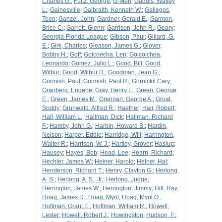
Charles G.
;
Fultz, George
;
G-Men
;
Gaddis, Walley
L.
;
Gainesville
;
Galbraith, Kenneth W.
;
Gallegos,
Teen
;
Ganzel, John
;
Gardner, Gerald E.
;
Garmon,
Brice C.
;
Garrett, Glenn
;
Garrison, John R.
;
Geary
;
Georgia-Florida League
;
Gibson, Paul
;
Gillard, G.
E.
;
Girk, Charles
;
Gleason, James G.
;
Glover,
Bobby H.
;
Goff
;
Goicoecha, Len
;
Goicoichea,
Leonardo
;
Gomez, Julio L.
;
Good, Bill
;
Good,
Wilbur
;
Good, Wilbur D.
;
Goodman, Jean G.
;
Gormish, Paul
;
Gormish, Paul R.
;
Gornickil Cary
;
Granberg, Eugene
;
Gray, Henry L.
;
Green, George
E.
;
Green, James M.
;
Grennan, George A.
;
Groat,
Soddy
;
Grunwald, Alfred R.
;
Haefner
;
Hair, Robert
;
Hall, William L.
;
Hallman, Dick
;
Hallman, Richard
F.
;
Hamby, John G.
;
Harbin, Howard B.
;
Hardin,
Nelson
;
Harper, Eddie
;
Harridge, Will
;
Harrington,
Walter R.
;
Harrison, W. J.
;
Hartley, Grover
;
Haslup
;
Hausey
;
Hayes, Bob
;
Head, Lee
;
Hearn, Richard
;
Hechler, James W.
;
Heiner, Harold
;
Helner, Hal
;
Henderson, Richard T.
;
Henry, Clayton G.
;
Herlong,
A. S.
;
Herlong, A. S., Jr.
;
Herlong, Judge
;
Herrington, James W.
;
Herrington, Jimmy
;
Hitt, Ray
;
Hoag, James D.
;
Hoag, Myril
;
Hoag, Myril O.
;
Hoffman, Grant E.
;
Hoffman, William R.
;
Howell,
Lester
;
Howell, Robert J.
;
Howingston
;
Hudson, F.
;