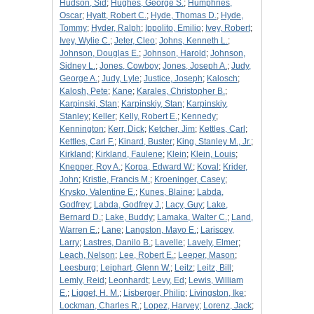
Hudson, Sid
;
Hughes, George S.
;
Humphries,
Oscar
;
Hyatt, Robert C.
;
Hyde, Thomas D.
;
Hyde,
Tommy
;
Hyder, Ralph
;
Ippolito, Emilio
;
Ivey, Robert
;
Ivey, Wylie C.
;
Jeter, Cleo
;
Johns, Kenneth L.
;
Johnson, Douglas E.
;
Johnson, Harold
;
Johnson,
Sidney L.
;
Jones, Cowboy
;
Jones, Joseph A.
;
Judy,
George A.
;
Judy, Lyle
;
Justice, Joseph
;
Kalosch
;
Kalosh, Pete
;
Kane
;
Karales, Christopher B.
;
Karpinski, Stan
;
Karpinskiy, Stan
;
Karpinskiy,
Stanley
;
Keller
;
Kelly, Robert E.
;
Kennedy
;
Kennington
;
Kerr, Dick
;
Ketcher, Jim
;
Kettles, Carl
;
Kettles, Carl F.
;
Kinard, Buster
;
King, Stanley M., Jr.
;
Kirkland
;
Kirkland, Faulene
;
Klein
;
Klein, Louis
;
Knepper, Roy A.
;
Korpa, Edward W.
;
Koval
;
Krider,
John
;
Kristie, Francis M.
;
Kroeninger, Casey
;
Krysko, Valentine E.
;
Kunes, Blaine
;
Labda,
Godfrey
;
Labda, Godfrey J.
;
Lacy, Guy
;
Lake,
Bernard D.
;
Lake, Buddy
;
Lamaka, Walter C.
;
Land,
Warren E.
;
Lane
;
Langston, Mayo E.
;
Lariscey,
Larry
;
Lastres, Danilo B.
;
Lavelle
;
Lavely, Elmer
;
Leach, Nelson
;
Lee, Robert E.
;
Leeper, Mason
;
Leesburg
;
Leiphart, Glenn W.
;
Leitz
;
Leitz, Bill
;
Lemly, Reid
;
Leonhardt
;
Levy, Ed
;
Lewis, William
E.
;
Ligget, H. M.
;
Lisberger, Philip
;
Livingston, Ike
;
Lockman, Charles R.
;
Lopez, Harvey
;
Lorenz, Jack
;