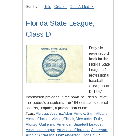
Sort by:
Title
Creator
Date Added
Florida State League,
Class D
Forty-six
page record
book for the
Florida State
League of
professional
baseball
clubs, Class
D, 1947.
Information provided in the book includes a list of
the league's presidents, the 1947 directors, official
scorers, umpires, a photograph of the…
Tags:
Abreau, Jose E.
;
Adair
;
Agnew, Sam
;
Albany
;
Aleno, Charles
;
Aleno, Chuck
;
Alexander, Dale
;
Alonzo, Guillermo
;
American Baseball League
;
American League
;
Amoriello, Clarence
;
Anderson,
Arnold
;
Anderson, Don
;
Anderson, Donald E.
;