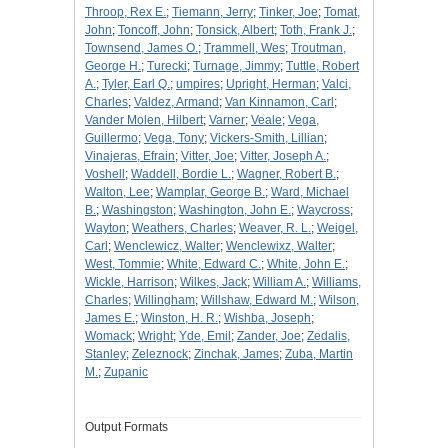
Throop, Rex E.
;
Tiemann, Jerry
;
Tinker, Joe
;
Tomat,
John
;
Toncoff, John
;
Tonsick, Albert
;
Toth, Frank J.
;
Townsend, James O.
;
Trammell, Wes
;
Troutman,
George H.
;
Turecki
;
Turnage, Jimmy
;
Tuttle, Robert
A.
;
Tyler, Earl Q.
;
umpires
;
Upright, Herman
;
Valci,
Charles
;
Valdez, Armand
;
Van Kinnamon, Carl
;
Vander Molen, Hilbert
;
Varner
;
Veale
;
Vega,
Guillermo
;
Vega, Tony
;
Vickers-Smith, Lillian
;
Vinajeras, Efrain
;
Vitter, Joe
;
Vitter, Joseph A.
;
Voshell
;
Waddell, Bordie L.
;
Wagner, Robert B.
;
Walton, Lee
;
Wamplar, George B.
;
Ward, Michael
B.
;
Washingston
;
Washington, John E.
;
Waycross
;
Wayton
;
Weathers, Charles
;
Weaver, R. L.
;
Weigel,
Carl
;
Wenclewicz, Walter
;
Wenclewixz, Walter
;
West, Tommie
;
White, Edward C.
;
White, John E.
;
Wickle, Harrison
;
Wilkes, Jack
;
William A.
;
Williams,
Charles
;
Willingham
;
Willshaw, Edward M.
;
Wilson,
James E.
;
Winston, H. R.
;
Wishba, Joseph
;
Womack
;
Wright
;
Yde, Emil
;
Zander, Joe
;
Zedalis,
Stanley
;
Zeleznock
;
Zinchak, James
;
Zuba, Martin
M.
;
Zupanic
Output Formats