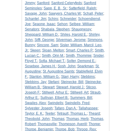
Jimmy
;
Sanford
;
Sanford Celeryfeds
;
Sanford
Seminoles
;
Sapp, E. B., Sr.
;
Satterfield, Ralph
;
Savage, John
;
Sawyers, Charles W.
;
Schall, Peter
;
Schantel, Jim
;
Schiro
;
Schneider
;
Schoendienst,
Joe
;
Seaone, Isaac
;
Sehon
;
Selbee, William
;
Senators
;
Shabala, Stephen
;
Shaugnessy
;
Sheppard, William D.
;
Shiles, Harold E.
;
Shirley,
John
;
Sifft, George
;
Silverman, Jerome
;
Simmons,
Bunny
;
Sincore, Sam
;
Sisler, William, Marcil, Leo,
Jr.
;
Skeen
;
Sloan, Melton
;
Smart, Charles P.
;
Smith,
Lucian C.
;
Smith, Orin M.
;
Smith, Thommie
;
Snider,
Floyd T.
;
Sofia, Michael T.
;
Solter, Demond E.
;
Sosebee, James H.
;
Sosh, John
;
Sparkman
;
St.
Augustine
;
St. Augustine Saints
;
Stablefield, Elvin
F.
;
Stanton, William G.
;
Starr, Harry
;
Stebbins
;
Stebbins, Jay
;
Stefani
;
Steinecke, Bill
;
Steinecke,
William B.
;
Stewart
;
Stewart, Harold J.
;
Sticoo,
Joseph F.
;
Stillwell, Arhur E.
;
Stillwell, Art
;
Straub,
Arthur E.
;
Sullivan, Elbert B.
;
Summers, Bill
;
Swailes, Alex
;
Swindells
;
Swindells, Fred
;
Sylvester, Joseph
;
Tafaro, Dan A.
;
Tallahassee
;
Taylor, E. K.
;
Teeter
;
Tetrault, Thomas L.
;
Theard
;
Theobold, John
;
Thomas
;
Thomas, Herb
;
Thomas,
Robert
;
Thomasville
;
Thompson, Averill
;
Thorpe
;
Thorpe, Benjamin
;
Thorpe, Bob
;
Throop, Rex
;