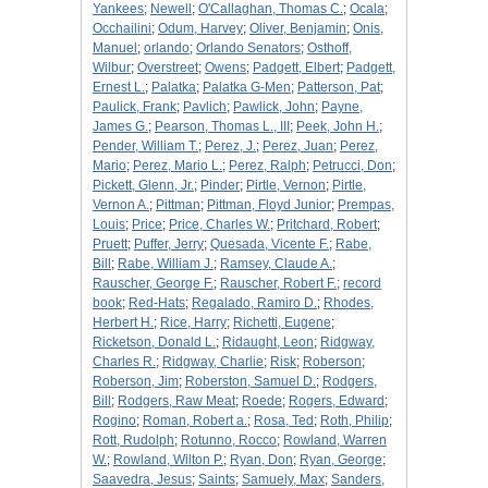
Yankees
;
Newell
;
O'Callaghan, Thomas C.
;
Ocala
;
Occhailini
;
Odum, Harvey
;
Oliver, Benjamin
;
Onis,
Manuel
;
orlando
;
Orlando Senators
;
Osthoff,
Wilbur
;
Overstreet
;
Owens
;
Padgett, Elbert
;
Padgett,
Ernest L.
;
Palatka
;
Palatka G-Men
;
Patterson, Pat
;
Paulick, Frank
;
Pavlich
;
Pawlick, John
;
Payne,
James G.
;
Pearson, Thomas L., III
;
Peek, John H.
;
Pender, William T.
;
Perez, J.
;
Perez, Juan
;
Perez,
Mario
;
Perez, Mario L.
;
Perez, Ralph
;
Petrucci, Don
;
Pickett, Glenn, Jr.
;
Pinder
;
Pirtle, Vernon
;
Pirtle,
Vernon A.
;
Pittman
;
Pittman, Floyd Junior
;
Prempas,
Louis
;
Price
;
Price, Charles W.
;
Pritchard, Robert
;
Pruett
;
Puffer, Jerry
;
Quesada, Vicente F.
;
Rabe,
Bill
;
Rabe, William J.
;
Ramsey, Claude A.
;
Rauscher, George F.
;
Rauscher, Robert F.
;
record
book
;
Red-Hats
;
Regalado, Ramiro D.
;
Rhodes,
Herbert H.
;
Rice, Harry
;
Richetti, Eugene
;
Ricketson, Donald L.
;
Ridaught, Leon
;
Ridgway,
Charles R.
;
Ridgway, Charlie
;
Risk
;
Roberson
;
Roberson, Jim
;
Roberston, Samuel D.
;
Rodgers,
Bill
;
Rodgers, Raw Meat
;
Roede
;
Rogers, Edward
;
Rogino
;
Roman, Robert a.
;
Rosa, Ted
;
Roth, Philip
;
Rott, Rudolph
;
Rotunno, Rocco
;
Rowland, Warren
W.
;
Rowland, Wilton P.
;
Ryan, Don
;
Ryan, George
;
Saavedra, Jesus
;
Saints
;
Samuely, Max
;
Sanders,