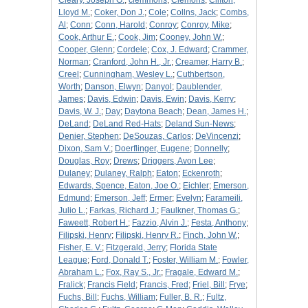
Cleary, Joseph G.
;
clemmons
;
Clemons
;
Clifton,
Lloyd M.
;
Coker, Don J.
;
Cole
;
Collns, Jack
;
Combs,
Al
;
Conn
;
Conn, Harold
;
Conroy
;
Conroy, Mike
;
Cook, Arthur E.
;
Cook, Jim
;
Cooney, John W.
;
Cooper, Glenn
;
Cordele
;
Cox, J. Edward
;
Crammer,
Norman
;
Cranford, John H., Jr.
;
Creamer, Harry B.
;
Creel
;
Cunningham, Wesley L.
;
Cuthbertson,
Worth
;
Danson, Elwyn
;
Danyol
;
Daublender,
James
;
Davis, Edwin
;
Davis, Ewin
;
Davis, Kerry
;
Davis, W. J.
;
Day
;
Daytona Beach
;
Dean, James H.
;
DeLand
;
DeLand Red-Hats
;
Deland Sun-News
;
Denier, Stephen
;
DeSouzas, Carlos
;
DeVincenzi
;
Dixon, Sam V.
;
Doerflinger, Eugene
;
Donnelly
;
Douglas, Roy
;
Drews
;
Driggers, Avon Lee
;
Dulaney
;
Dulaney, Ralph
;
Eaton
;
Eckenroth
;
Edwards, Spence, Eaton, Joe O.
;
Eichler
;
Emerson,
Edmund
;
Emerson, Jeff
;
Ermer
;
Evelyn
;
Farameili,
Julio L.
;
Farkas, Richard J.
;
Faulkner, Thomas G.
;
Faweett, Robert H.
;
Fazzio, Alvin J.
;
Festa, Anthony
;
Filipski, Henry
;
Filipski, Henry R.
;
Finch, John W.
;
Fisher, E. V.
;
Fitzgerald, Jerry
;
Florida State
League
;
Ford, Donald T.
;
Foster, William M.
;
Fowler,
Abraham L.
;
Fox, Ray S., Jr.
;
Fragale, Edward M.
;
Fralick
;
Francis Field
;
Francis, Fred
;
Friel, Bill
;
Frye
;
Fuchs, Bill
;
Fuchs, William
;
Fuller, B. R.
;
Fultz,