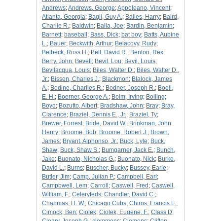
Andrews
;
Andrews, George
;
Appoleano, Vincent
;
Atlanta, Georgia
;
Bagli, Guy A.
;
Bailes, Harry
;
Baird,
Charlie R.
;
Baldwin
;
Balla, Joe
;
Bardin, Benjamin
;
Barnett
;
baseball
;
Bass, Dick
;
bat boy
;
Batts, Aubine
L.
;
Bauer
;
Beckwith, Arthur
;
Belacovy, Rudy
;
Belbeck, Ross H.
;
Bell, David R.
;
Benton, Rex
;
Berry, John
;
Bevell
;
Bevil, Lou
;
Bevil, Louis
;
Bevilacqua, Louis
;
Biles, Walter D.
;
Biles, Walter D.,
Jr.
;
Bissen, Charles J.
;
Blackmon
;
Blalock, James
A.
;
Bodine, Charlies R.
;
Bodner, Joseph R.
;
Boell,
E. H.
;
Boerner, George A.
;
Boim, Irving
;
Bolling
;
Boyd
;
Bozutto, Albert
;
Bradshaw, John
;
Bray
;
Bray,
Clarence
;
Braziel, Dennis E., Jr.
;
Braziel, Ty
;
Brewer, Forrest
;
Bride, David W.
;
Brinkman, John
Henry
;
Broome, Bob
;
Broome, Robert J.
;
Brown,
James
;
Bryant, Alphonso, Jr.
;
Buck, Lyle
;
Buck,
Shaw
;
Buck, Shaw S.
;
Bumgarner, Jack E.
;
Bunch,
Jake
;
Buonato, Nicholas G.
;
Buonato, Nick
;
Burke,
David L.
;
Burns
;
Buscher, Bucky
;
Bussey, Earle
;
Butler, Jim
;
Camp, Julian P.
;
Campbell, Earl
;
Campbwell, Lem
;
Carroll
;
Caswell, Fred
;
Caswell,
William, F.
;
Celeryfeds
;
Chandler, David C.
;
Chapmas, H. W.
;
Chicago Cubs
;
Chiros, Francis L.
;
Cimock, Ben
;
Ciolek
;
Ciolek, Eugene, F.
;
Class D
;