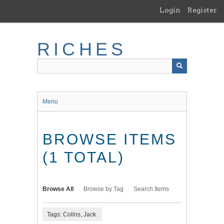
Skip
Login
Register
to
main
content
RICHES
Menu
BROWSE ITEMS
(1 TOTAL)
Browse All
Browse by Tag
Search Items
Tags: Collns, Jack