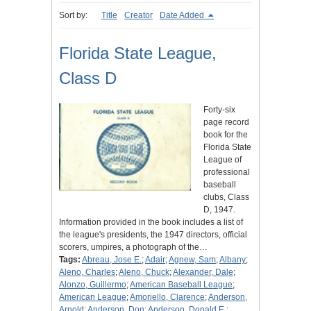
Sort by:
Title
Creator
Date Added
Florida State League,
Class D
Forty-six
page record
book for the
Florida State
League of
professional
baseball
clubs, Class
D, 1947.
Information provided in the book includes a list of
the league's presidents, the 1947 directors, official
scorers, umpires, a photograph of the…
Tags:
Abreau, Jose E.
;
Adair
;
Agnew, Sam
;
Albany
;
Aleno, Charles
;
Aleno, Chuck
;
Alexander, Dale
;
Alonzo, Guillermo
;
American Baseball League
;
American League
;
Amoriello, Clarence
;
Anderson,
Arnold
;
Anderson, Don
;
Anderson, Donald E.
;