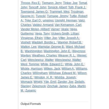
Throop, Rex E.
;
Tiemann, Jerry
;
Tinker, Joe
;
Tomat,
John
;
Toncoff, John
;
Tonsick, Albert
;
Toth, Frank J.
;
Townsend, James O.
;
Trammell, Wes
;
Troutman,
George H.
;
Turecki
;
Turnage, Jimmy
;
Tuttle, Robert
A.
;
Tyler, Earl Q.
;
umpires
;
Upright, Herman
;
Valci,
Charles
;
Valdez, Armand
;
Van Kinnamon, Carl
;
Vander Molen, Hilbert
;
Varner
;
Veale
;
Vega,
Guillermo
;
Vega, Tony
;
Vickers-Smith, Lillian
;
Vinajeras, Efrain
;
Vitter, Joe
;
Vitter, Joseph A.
;
Voshell
;
Waddell, Bordie L.
;
Wagner, Robert B.
;
Walton, Lee
;
Wamplar, George B.
;
Ward, Michael
B.
;
Washingston
;
Washington, John E.
;
Waycross
;
Wayton
;
Weathers, Charles
;
Weaver, R. L.
;
Weigel,
Carl
;
Wenclewicz, Walter
;
Wenclewixz, Walter
;
West, Tommie
;
White, Edward C.
;
White, John E.
;
Wickle, Harrison
;
Wilkes, Jack
;
William A.
;
Williams,
Charles
;
Willingham
;
Willshaw, Edward M.
;
Wilson,
James E.
;
Winston, H. R.
;
Wishba, Joseph
;
Womack
;
Wright
;
Yde, Emil
;
Zander, Joe
;
Zedalis,
Stanley
;
Zeleznock
;
Zinchak, James
;
Zuba, Martin
M.
;
Zupanic
Output Formats