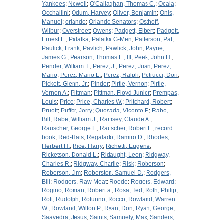
Yankees
;
Newell
;
O'Callaghan, Thomas C.
;
Ocala
;
Occhailini
;
Odum, Harvey
;
Oliver, Benjamin
;
Onis,
Manuel
;
orlando
;
Orlando Senators
;
Osthoff,
Wilbur
;
Overstreet
;
Owens
;
Padgett, Elbert
;
Padgett,
Ernest L.
;
Palatka
;
Palatka G-Men
;
Patterson, Pat
;
Paulick, Frank
;
Pavlich
;
Pawlick, John
;
Payne,
James G.
;
Pearson, Thomas L., III
;
Peek, John H.
;
Pender, William T.
;
Perez, J.
;
Perez, Juan
;
Perez,
Mario
;
Perez, Mario L.
;
Perez, Ralph
;
Petrucci, Don
;
Pickett, Glenn, Jr.
;
Pinder
;
Pirtle, Vernon
;
Pirtle,
Vernon A.
;
Pittman
;
Pittman, Floyd Junior
;
Prempas,
Louis
;
Price
;
Price, Charles W.
;
Pritchard, Robert
;
Pruett
;
Puffer, Jerry
;
Quesada, Vicente F.
;
Rabe,
Bill
;
Rabe, William J.
;
Ramsey, Claude A.
;
Rauscher, George F.
;
Rauscher, Robert F.
;
record
book
;
Red-Hats
;
Regalado, Ramiro D.
;
Rhodes,
Herbert H.
;
Rice, Harry
;
Richetti, Eugene
;
Ricketson, Donald L.
;
Ridaught, Leon
;
Ridgway,
Charles R.
;
Ridgway, Charlie
;
Risk
;
Roberson
;
Roberson, Jim
;
Roberston, Samuel D.
;
Rodgers,
Bill
;
Rodgers, Raw Meat
;
Roede
;
Rogers, Edward
;
Rogino
;
Roman, Robert a.
;
Rosa, Ted
;
Roth, Philip
;
Rott, Rudolph
;
Rotunno, Rocco
;
Rowland, Warren
W.
;
Rowland, Wilton P.
;
Ryan, Don
;
Ryan, George
;
Saavedra, Jesus
;
Saints
;
Samuely, Max
;
Sanders,