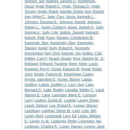
Hudson, Sid
;
Hughes, George S.
;
Humphries,
Oscar
;
Hyatt, Robert C.
;
Hyde, Thomas D.
;
Hyde,
Tommy
;
Hyder, Ralph
;
Ippolito, Emilio
;
Ivey, Robert
;
Ivey, Wylie C.
;
Jeter, Cleo
;
Johns, Kenneth L.
;
Johnson, Douglas E.
;
Johnson, Harold
;
Johnson,
Sidney L.
;
Jones, Cowboy
;
Jones, Joseph A.
;
Judy,
George A.
;
Judy, Lyle
;
Justice, Joseph
;
Kalosch
;
Kalosh, Pete
;
Kane
;
Karales, Christopher B.
;
Karpinski, Stan
;
Karpinskiy, Stan
;
Karpinskiy,
Stanley
;
Keller
;
Kelly, Robert E.
;
Kennedy
;
Kennington
;
Kerr, Dick
;
Ketcher, Jim
;
Kettles, Carl
;
Kettles, Carl F.
;
Kinard, Buster
;
King, Stanley M., Jr.
;
Kirkland
;
Kirkland, Faulene
;
Klein
;
Klein, Louis
;
Knepper, Roy A.
;
Korpa, Edward W.
;
Koval
;
Krider,
John
;
Kristie, Francis M.
;
Kroeninger, Casey
;
Krysko, Valentine E.
;
Kunes, Blaine
;
Labda,
Godfrey
;
Labda, Godfrey J.
;
Lacy, Guy
;
Lake,
Bernard D.
;
Lake, Buddy
;
Lamaka, Walter C.
;
Land,
Warren E.
;
Lane
;
Langston, Mayo E.
;
Lariscey,
Larry
;
Lastres, Danilo B.
;
Lavelle
;
Lavely, Elmer
;
Leach, Nelson
;
Lee, Robert E.
;
Leeper, Mason
;
Leesburg
;
Leiphart, Glenn W.
;
Leitz
;
Leitz, Bill
;
Lemly, Reid
;
Leonhardt
;
Levy, Ed
;
Lewis, William
E.
;
Ligget, H. M.
;
Lisberger, Philip
;
Livingston, Ike
;
Lockman, Charles R.
;
Lopez, Harvey
;
Lorenz, Jack
;