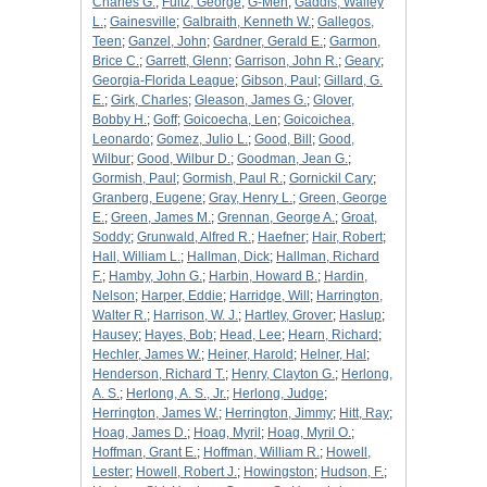
Charles G.
;
Fultz, George
;
G-Men
;
Gaddis, Walley
L.
;
Gainesville
;
Galbraith, Kenneth W.
;
Gallegos,
Teen
;
Ganzel, John
;
Gardner, Gerald E.
;
Garmon,
Brice C.
;
Garrett, Glenn
;
Garrison, John R.
;
Geary
;
Georgia-Florida League
;
Gibson, Paul
;
Gillard, G.
E.
;
Girk, Charles
;
Gleason, James G.
;
Glover,
Bobby H.
;
Goff
;
Goicoecha, Len
;
Goicoichea,
Leonardo
;
Gomez, Julio L.
;
Good, Bill
;
Good,
Wilbur
;
Good, Wilbur D.
;
Goodman, Jean G.
;
Gormish, Paul
;
Gormish, Paul R.
;
Gornickil Cary
;
Granberg, Eugene
;
Gray, Henry L.
;
Green, George
E.
;
Green, James M.
;
Grennan, George A.
;
Groat,
Soddy
;
Grunwald, Alfred R.
;
Haefner
;
Hair, Robert
;
Hall, William L.
;
Hallman, Dick
;
Hallman, Richard
F.
;
Hamby, John G.
;
Harbin, Howard B.
;
Hardin,
Nelson
;
Harper, Eddie
;
Harridge, Will
;
Harrington,
Walter R.
;
Harrison, W. J.
;
Hartley, Grover
;
Haslup
;
Hausey
;
Hayes, Bob
;
Head, Lee
;
Hearn, Richard
;
Hechler, James W.
;
Heiner, Harold
;
Helner, Hal
;
Henderson, Richard T.
;
Henry, Clayton G.
;
Herlong,
A. S.
;
Herlong, A. S., Jr.
;
Herlong, Judge
;
Herrington, James W.
;
Herrington, Jimmy
;
Hitt, Ray
;
Hoag, James D.
;
Hoag, Myril
;
Hoag, Myril O.
;
Hoffman, Grant E.
;
Hoffman, William R.
;
Howell,
Lester
;
Howell, Robert J.
;
Howingston
;
Hudson, F.
;