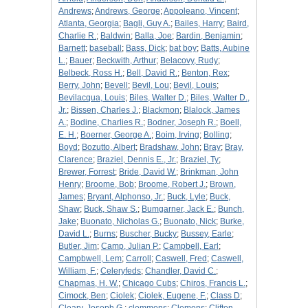
Andrews
;
Andrews, George
;
Appoleano, Vincent
;
Atlanta, Georgia
;
Bagli, Guy A.
;
Bailes, Harry
;
Baird,
Charlie R.
;
Baldwin
;
Balla, Joe
;
Bardin, Benjamin
;
Barnett
;
baseball
;
Bass, Dick
;
bat boy
;
Batts, Aubine
L.
;
Bauer
;
Beckwith, Arthur
;
Belacovy, Rudy
;
Belbeck, Ross H.
;
Bell, David R.
;
Benton, Rex
;
Berry, John
;
Bevell
;
Bevil, Lou
;
Bevil, Louis
;
Bevilacqua, Louis
;
Biles, Walter D.
;
Biles, Walter D.,
Jr.
;
Bissen, Charles J.
;
Blackmon
;
Blalock, James
A.
;
Bodine, Charlies R.
;
Bodner, Joseph R.
;
Boell,
E. H.
;
Boerner, George A.
;
Boim, Irving
;
Bolling
;
Boyd
;
Bozutto, Albert
;
Bradshaw, John
;
Bray
;
Bray,
Clarence
;
Braziel, Dennis E., Jr.
;
Braziel, Ty
;
Brewer, Forrest
;
Bride, David W.
;
Brinkman, John
Henry
;
Broome, Bob
;
Broome, Robert J.
;
Brown,
James
;
Bryant, Alphonso, Jr.
;
Buck, Lyle
;
Buck,
Shaw
;
Buck, Shaw S.
;
Bumgarner, Jack E.
;
Bunch,
Jake
;
Buonato, Nicholas G.
;
Buonato, Nick
;
Burke,
David L.
;
Burns
;
Buscher, Bucky
;
Bussey, Earle
;
Butler, Jim
;
Camp, Julian P.
;
Campbell, Earl
;
Campbwell, Lem
;
Carroll
;
Caswell, Fred
;
Caswell,
William, F.
;
Celeryfeds
;
Chandler, David C.
;
Chapmas, H. W.
;
Chicago Cubs
;
Chiros, Francis L.
;
Cimock, Ben
;
Ciolek
;
Ciolek, Eugene, F.
;
Class D
;