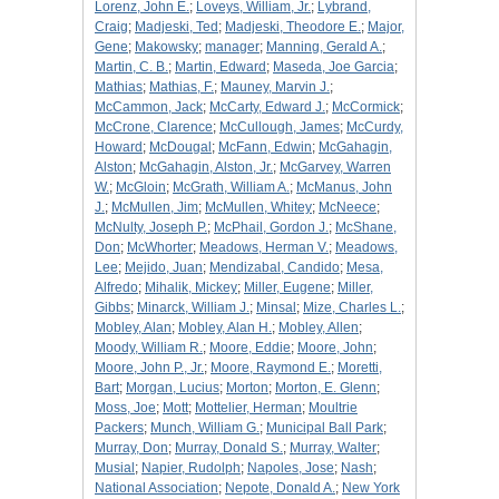
Lorenz, John E.
;
Loveys, William, Jr.
;
Lybrand,
Craig
;
Madjeski, Ted
;
Madjeski, Theodore E.
;
Major,
Gene
;
Makowsky
;
manager
;
Manning, Gerald A.
;
Martin, C. B.
;
Martin, Edward
;
Maseda, Joe Garcia
;
Mathias
;
Mathias, F.
;
Mauney, Marvin J.
;
McCammon, Jack
;
McCarty, Edward J.
;
McCormick
;
McCrone, Clarence
;
McCullough, James
;
McCurdy,
Howard
;
McDougal
;
McFann, Edwin
;
McGahagin,
Alston
;
McGahagin, Alston, Jr.
;
McGarvey, Warren
W.
;
McGloin
;
McGrath, William A.
;
McManus, John
J.
;
McMullen, Jim
;
McMullen, Whitey
;
McNeece
;
McNulty, Joseph P.
;
McPhail, Gordon J.
;
McShane,
Don
;
McWhorter
;
Meadows, Herman V.
;
Meadows,
Lee
;
Mejido, Juan
;
Mendizabal, Candido
;
Mesa,
Alfredo
;
Mihalik, Mickey
;
Miller, Eugene
;
Miller,
Gibbs
;
Minarck, William J.
;
Minsal
;
Mize, Charles L.
;
Mobley, Alan
;
Mobley, Alan H.
;
Mobley, Allen
;
Moody, William R.
;
Moore, Eddie
;
Moore, John
;
Moore, John P., Jr.
;
Moore, Raymond E.
;
Moretti,
Bart
;
Morgan, Lucius
;
Morton
;
Morton, E. Glenn
;
Moss, Joe
;
Mott
;
Mottelier, Herman
;
Moultrie
Packers
;
Munch, William G.
;
Municipal Ball Park
;
Murray, Don
;
Murray, Donald S.
;
Murray, Walter
;
Musial
;
Napier, Rudolph
;
Napoles, Jose
;
Nash
;
National Association
;
Nepote, Donald A.
;
New York