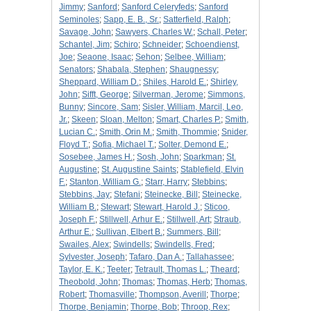
Jimmy
;
Sanford
;
Sanford Celeryfeds
;
Sanford
Seminoles
;
Sapp, E. B., Sr.
;
Satterfield, Ralph
;
Savage, John
;
Sawyers, Charles W.
;
Schall, Peter
;
Schantel, Jim
;
Schiro
;
Schneider
;
Schoendienst,
Joe
;
Seaone, Isaac
;
Sehon
;
Selbee, William
;
Senators
;
Shabala, Stephen
;
Shaugnessy
;
Sheppard, William D.
;
Shiles, Harold E.
;
Shirley,
John
;
Sifft, George
;
Silverman, Jerome
;
Simmons,
Bunny
;
Sincore, Sam
;
Sisler, William, Marcil, Leo,
Jr.
;
Skeen
;
Sloan, Melton
;
Smart, Charles P.
;
Smith,
Lucian C.
;
Smith, Orin M.
;
Smith, Thommie
;
Snider,
Floyd T.
;
Sofia, Michael T.
;
Solter, Demond E.
;
Sosebee, James H.
;
Sosh, John
;
Sparkman
;
St.
Augustine
;
St. Augustine Saints
;
Stablefield, Elvin
F.
;
Stanton, William G.
;
Starr, Harry
;
Stebbins
;
Stebbins, Jay
;
Stefani
;
Steinecke, Bill
;
Steinecke,
William B.
;
Stewart
;
Stewart, Harold J.
;
Sticoo,
Joseph F.
;
Stillwell, Arhur E.
;
Stillwell, Art
;
Straub,
Arthur E.
;
Sullivan, Elbert B.
;
Summers, Bill
;
Swailes, Alex
;
Swindells
;
Swindells, Fred
;
Sylvester, Joseph
;
Tafaro, Dan A.
;
Tallahassee
;
Taylor, E. K.
;
Teeter
;
Tetrault, Thomas L.
;
Theard
;
Theobold, John
;
Thomas
;
Thomas, Herb
;
Thomas,
Robert
;
Thomasville
;
Thompson, Averill
;
Thorpe
;
Thorpe, Benjamin
;
Thorpe, Bob
;
Throop, Rex
;