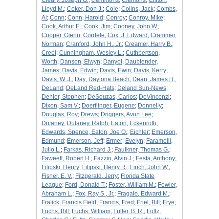
Cleary, Joseph G.
;
clemmons
;
Clemons
;
Clifton,
Lloyd M.
;
Coker, Don J.
;
Cole
;
Collns, Jack
;
Combs,
Al
;
Conn
;
Conn, Harold
;
Conroy
;
Conroy, Mike
;
Cook, Arthur E.
;
Cook, Jim
;
Cooney, John W.
;
Cooper, Glenn
;
Cordele
;
Cox, J. Edward
;
Crammer,
Norman
;
Cranford, John H., Jr.
;
Creamer, Harry B.
;
Creel
;
Cunningham, Wesley L.
;
Cuthbertson,
Worth
;
Danson, Elwyn
;
Danyol
;
Daublender,
James
;
Davis, Edwin
;
Davis, Ewin
;
Davis, Kerry
;
Davis, W. J.
;
Day
;
Daytona Beach
;
Dean, James H.
;
DeLand
;
DeLand Red-Hats
;
Deland Sun-News
;
Denier, Stephen
;
DeSouzas, Carlos
;
DeVincenzi
;
Dixon, Sam V.
;
Doerflinger, Eugene
;
Donnelly
;
Douglas, Roy
;
Drews
;
Driggers, Avon Lee
;
Dulaney
;
Dulaney, Ralph
;
Eaton
;
Eckenroth
;
Edwards, Spence, Eaton, Joe O.
;
Eichler
;
Emerson,
Edmund
;
Emerson, Jeff
;
Ermer
;
Evelyn
;
Farameili,
Julio L.
;
Farkas, Richard J.
;
Faulkner, Thomas G.
;
Faweett, Robert H.
;
Fazzio, Alvin J.
;
Festa, Anthony
;
Filipski, Henry
;
Filipski, Henry R.
;
Finch, John W.
;
Fisher, E. V.
;
Fitzgerald, Jerry
;
Florida State
League
;
Ford, Donald T.
;
Foster, William M.
;
Fowler,
Abraham L.
;
Fox, Ray S., Jr.
;
Fragale, Edward M.
;
Fralick
;
Francis Field
;
Francis, Fred
;
Friel, Bill
;
Frye
;
Fuchs, Bill
;
Fuchs, William
;
Fuller, B. R.
;
Fultz,