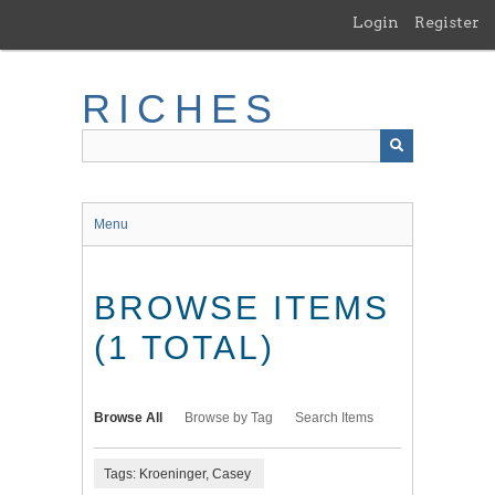
Skip
Login
Register
to
main
content
RICHES
Menu
BROWSE ITEMS
(1 TOTAL)
Browse All
Browse by Tag
Search Items
Tags: Kroeninger, Casey