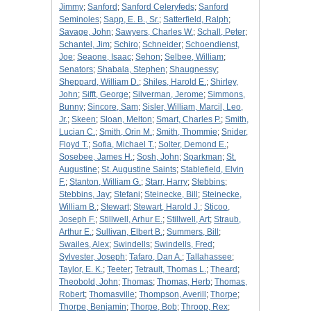
Jimmy
;
Sanford
;
Sanford Celeryfeds
;
Sanford
Seminoles
;
Sapp, E. B., Sr.
;
Satterfield, Ralph
;
Savage, John
;
Sawyers, Charles W.
;
Schall, Peter
;
Schantel, Jim
;
Schiro
;
Schneider
;
Schoendienst,
Joe
;
Seaone, Isaac
;
Sehon
;
Selbee, William
;
Senators
;
Shabala, Stephen
;
Shaugnessy
;
Sheppard, William D.
;
Shiles, Harold E.
;
Shirley,
John
;
Sifft, George
;
Silverman, Jerome
;
Simmons,
Bunny
;
Sincore, Sam
;
Sisler, William, Marcil, Leo,
Jr.
;
Skeen
;
Sloan, Melton
;
Smart, Charles P.
;
Smith,
Lucian C.
;
Smith, Orin M.
;
Smith, Thommie
;
Snider,
Floyd T.
;
Sofia, Michael T.
;
Solter, Demond E.
;
Sosebee, James H.
;
Sosh, John
;
Sparkman
;
St.
Augustine
;
St. Augustine Saints
;
Stablefield, Elvin
F.
;
Stanton, William G.
;
Starr, Harry
;
Stebbins
;
Stebbins, Jay
;
Stefani
;
Steinecke, Bill
;
Steinecke,
William B.
;
Stewart
;
Stewart, Harold J.
;
Sticoo,
Joseph F.
;
Stillwell, Arhur E.
;
Stillwell, Art
;
Straub,
Arthur E.
;
Sullivan, Elbert B.
;
Summers, Bill
;
Swailes, Alex
;
Swindells
;
Swindells, Fred
;
Sylvester, Joseph
;
Tafaro, Dan A.
;
Tallahassee
;
Taylor, E. K.
;
Teeter
;
Tetrault, Thomas L.
;
Theard
;
Theobold, John
;
Thomas
;
Thomas, Herb
;
Thomas,
Robert
;
Thomasville
;
Thompson, Averill
;
Thorpe
;
Thorpe, Benjamin
;
Thorpe, Bob
;
Throop, Rex
;