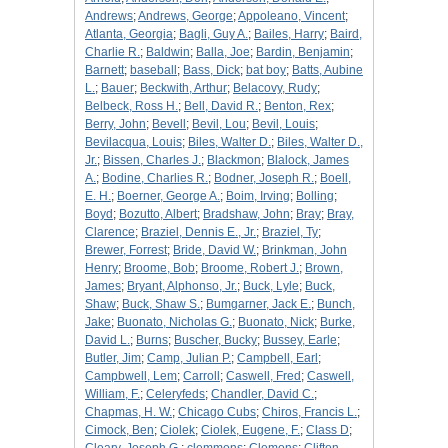
Andrews
;
Andrews, George
;
Appoleano, Vincent
;
Atlanta, Georgia
;
Bagli, Guy A.
;
Bailes, Harry
;
Baird,
Charlie R.
;
Baldwin
;
Balla, Joe
;
Bardin, Benjamin
;
Barnett
;
baseball
;
Bass, Dick
;
bat boy
;
Batts, Aubine
L.
;
Bauer
;
Beckwith, Arthur
;
Belacovy, Rudy
;
Belbeck, Ross H.
;
Bell, David R.
;
Benton, Rex
;
Berry, John
;
Bevell
;
Bevil, Lou
;
Bevil, Louis
;
Bevilacqua, Louis
;
Biles, Walter D.
;
Biles, Walter D.,
Jr.
;
Bissen, Charles J.
;
Blackmon
;
Blalock, James
A.
;
Bodine, Charlies R.
;
Bodner, Joseph R.
;
Boell,
E. H.
;
Boerner, George A.
;
Boim, Irving
;
Bolling
;
Boyd
;
Bozutto, Albert
;
Bradshaw, John
;
Bray
;
Bray,
Clarence
;
Braziel, Dennis E., Jr.
;
Braziel, Ty
;
Brewer, Forrest
;
Bride, David W.
;
Brinkman, John
Henry
;
Broome, Bob
;
Broome, Robert J.
;
Brown,
James
;
Bryant, Alphonso, Jr.
;
Buck, Lyle
;
Buck,
Shaw
;
Buck, Shaw S.
;
Bumgarner, Jack E.
;
Bunch,
Jake
;
Buonato, Nicholas G.
;
Buonato, Nick
;
Burke,
David L.
;
Burns
;
Buscher, Bucky
;
Bussey, Earle
;
Butler, Jim
;
Camp, Julian P.
;
Campbell, Earl
;
Campbwell, Lem
;
Carroll
;
Caswell, Fred
;
Caswell,
William, F.
;
Celeryfeds
;
Chandler, David C.
;
Chapmas, H. W.
;
Chicago Cubs
;
Chiros, Francis L.
;
Cimock, Ben
;
Ciolek
;
Ciolek, Eugene, F.
;
Class D
;