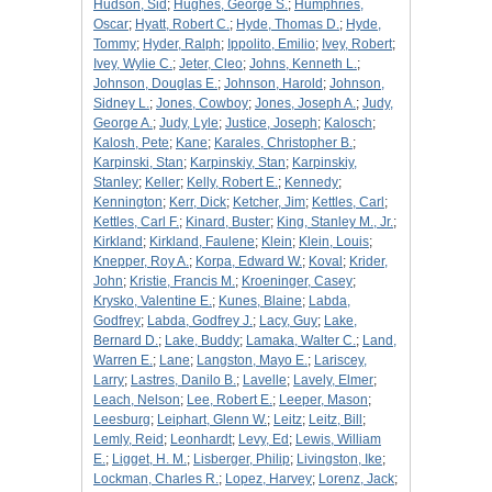
Hudson, Sid
;
Hughes, George S.
;
Humphries,
Oscar
;
Hyatt, Robert C.
;
Hyde, Thomas D.
;
Hyde,
Tommy
;
Hyder, Ralph
;
Ippolito, Emilio
;
Ivey, Robert
;
Ivey, Wylie C.
;
Jeter, Cleo
;
Johns, Kenneth L.
;
Johnson, Douglas E.
;
Johnson, Harold
;
Johnson,
Sidney L.
;
Jones, Cowboy
;
Jones, Joseph A.
;
Judy,
George A.
;
Judy, Lyle
;
Justice, Joseph
;
Kalosch
;
Kalosh, Pete
;
Kane
;
Karales, Christopher B.
;
Karpinski, Stan
;
Karpinskiy, Stan
;
Karpinskiy,
Stanley
;
Keller
;
Kelly, Robert E.
;
Kennedy
;
Kennington
;
Kerr, Dick
;
Ketcher, Jim
;
Kettles, Carl
;
Kettles, Carl F.
;
Kinard, Buster
;
King, Stanley M., Jr.
;
Kirkland
;
Kirkland, Faulene
;
Klein
;
Klein, Louis
;
Knepper, Roy A.
;
Korpa, Edward W.
;
Koval
;
Krider,
John
;
Kristie, Francis M.
;
Kroeninger, Casey
;
Krysko, Valentine E.
;
Kunes, Blaine
;
Labda,
Godfrey
;
Labda, Godfrey J.
;
Lacy, Guy
;
Lake,
Bernard D.
;
Lake, Buddy
;
Lamaka, Walter C.
;
Land,
Warren E.
;
Lane
;
Langston, Mayo E.
;
Lariscey,
Larry
;
Lastres, Danilo B.
;
Lavelle
;
Lavely, Elmer
;
Leach, Nelson
;
Lee, Robert E.
;
Leeper, Mason
;
Leesburg
;
Leiphart, Glenn W.
;
Leitz
;
Leitz, Bill
;
Lemly, Reid
;
Leonhardt
;
Levy, Ed
;
Lewis, William
E.
;
Ligget, H. M.
;
Lisberger, Philip
;
Livingston, Ike
;
Lockman, Charles R.
;
Lopez, Harvey
;
Lorenz, Jack
;