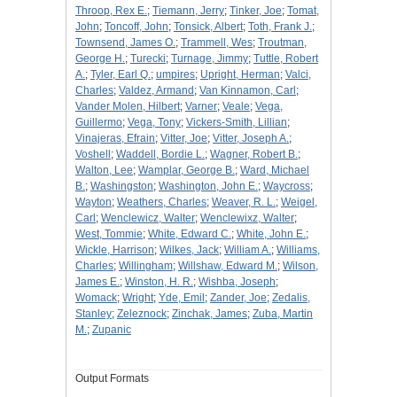
Throop, Rex E.
;
Tiemann, Jerry
;
Tinker, Joe
;
Tomat,
John
;
Toncoff, John
;
Tonsick, Albert
;
Toth, Frank J.
;
Townsend, James O.
;
Trammell, Wes
;
Troutman,
George H.
;
Turecki
;
Turnage, Jimmy
;
Tuttle, Robert
A.
;
Tyler, Earl Q.
;
umpires
;
Upright, Herman
;
Valci,
Charles
;
Valdez, Armand
;
Van Kinnamon, Carl
;
Vander Molen, Hilbert
;
Varner
;
Veale
;
Vega,
Guillermo
;
Vega, Tony
;
Vickers-Smith, Lillian
;
Vinajeras, Efrain
;
Vitter, Joe
;
Vitter, Joseph A.
;
Voshell
;
Waddell, Bordie L.
;
Wagner, Robert B.
;
Walton, Lee
;
Wamplar, George B.
;
Ward, Michael
B.
;
Washingston
;
Washington, John E.
;
Waycross
;
Wayton
;
Weathers, Charles
;
Weaver, R. L.
;
Weigel,
Carl
;
Wenclewicz, Walter
;
Wenclewixz, Walter
;
West, Tommie
;
White, Edward C.
;
White, John E.
;
Wickle, Harrison
;
Wilkes, Jack
;
William A.
;
Williams,
Charles
;
Willingham
;
Willshaw, Edward M.
;
Wilson,
James E.
;
Winston, H. R.
;
Wishba, Joseph
;
Womack
;
Wright
;
Yde, Emil
;
Zander, Joe
;
Zedalis,
Stanley
;
Zeleznock
;
Zinchak, James
;
Zuba, Martin
M.
;
Zupanic
Output Formats