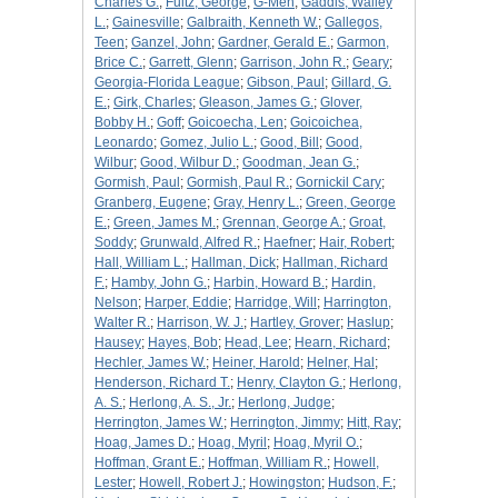
Charles G.
;
Fultz, George
;
G-Men
;
Gaddis, Walley
L.
;
Gainesville
;
Galbraith, Kenneth W.
;
Gallegos,
Teen
;
Ganzel, John
;
Gardner, Gerald E.
;
Garmon,
Brice C.
;
Garrett, Glenn
;
Garrison, John R.
;
Geary
;
Georgia-Florida League
;
Gibson, Paul
;
Gillard, G.
E.
;
Girk, Charles
;
Gleason, James G.
;
Glover,
Bobby H.
;
Goff
;
Goicoecha, Len
;
Goicoichea,
Leonardo
;
Gomez, Julio L.
;
Good, Bill
;
Good,
Wilbur
;
Good, Wilbur D.
;
Goodman, Jean G.
;
Gormish, Paul
;
Gormish, Paul R.
;
Gornickil Cary
;
Granberg, Eugene
;
Gray, Henry L.
;
Green, George
E.
;
Green, James M.
;
Grennan, George A.
;
Groat,
Soddy
;
Grunwald, Alfred R.
;
Haefner
;
Hair, Robert
;
Hall, William L.
;
Hallman, Dick
;
Hallman, Richard
F.
;
Hamby, John G.
;
Harbin, Howard B.
;
Hardin,
Nelson
;
Harper, Eddie
;
Harridge, Will
;
Harrington,
Walter R.
;
Harrison, W. J.
;
Hartley, Grover
;
Haslup
;
Hausey
;
Hayes, Bob
;
Head, Lee
;
Hearn, Richard
;
Hechler, James W.
;
Heiner, Harold
;
Helner, Hal
;
Henderson, Richard T.
;
Henry, Clayton G.
;
Herlong,
A. S.
;
Herlong, A. S., Jr.
;
Herlong, Judge
;
Herrington, James W.
;
Herrington, Jimmy
;
Hitt, Ray
;
Hoag, James D.
;
Hoag, Myril
;
Hoag, Myril O.
;
Hoffman, Grant E.
;
Hoffman, William R.
;
Howell,
Lester
;
Howell, Robert J.
;
Howingston
;
Hudson, F.
;