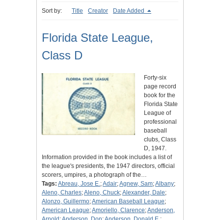
Sort by:
Title
Creator
Date Added
Florida State League,
Class D
Forty-six
page record
book for the
Florida State
League of
professional
baseball
clubs, Class
D, 1947.
Information provided in the book includes a list of
the league's presidents, the 1947 directors, official
scorers, umpires, a photograph of the…
Tags:
Abreau, Jose E.
;
Adair
;
Agnew, Sam
;
Albany
;
Aleno, Charles
;
Aleno, Chuck
;
Alexander, Dale
;
Alonzo, Guillermo
;
American Baseball League
;
American League
;
Amoriello, Clarence
;
Anderson,
Arnold
;
Anderson, Don
;
Anderson, Donald E.
;