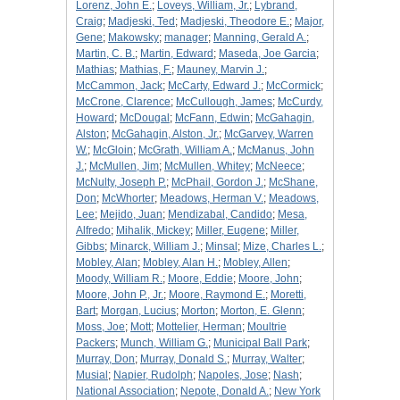
Lorenz, John E.
;
Loveys, William, Jr.
;
Lybrand,
Craig
;
Madjeski, Ted
;
Madjeski, Theodore E.
;
Major,
Gene
;
Makowsky
;
manager
;
Manning, Gerald A.
;
Martin, C. B.
;
Martin, Edward
;
Maseda, Joe Garcia
;
Mathias
;
Mathias, F.
;
Mauney, Marvin J.
;
McCammon, Jack
;
McCarty, Edward J.
;
McCormick
;
McCrone, Clarence
;
McCullough, James
;
McCurdy,
Howard
;
McDougal
;
McFann, Edwin
;
McGahagin,
Alston
;
McGahagin, Alston, Jr.
;
McGarvey, Warren
W.
;
McGloin
;
McGrath, William A.
;
McManus, John
J.
;
McMullen, Jim
;
McMullen, Whitey
;
McNeece
;
McNulty, Joseph P.
;
McPhail, Gordon J.
;
McShane,
Don
;
McWhorter
;
Meadows, Herman V.
;
Meadows,
Lee
;
Mejido, Juan
;
Mendizabal, Candido
;
Mesa,
Alfredo
;
Mihalik, Mickey
;
Miller, Eugene
;
Miller,
Gibbs
;
Minarck, William J.
;
Minsal
;
Mize, Charles L.
;
Mobley, Alan
;
Mobley, Alan H.
;
Mobley, Allen
;
Moody, William R.
;
Moore, Eddie
;
Moore, John
;
Moore, John P., Jr.
;
Moore, Raymond E.
;
Moretti,
Bart
;
Morgan, Lucius
;
Morton
;
Morton, E. Glenn
;
Moss, Joe
;
Mott
;
Mottelier, Herman
;
Moultrie
Packers
;
Munch, William G.
;
Municipal Ball Park
;
Murray, Don
;
Murray, Donald S.
;
Murray, Walter
;
Musial
;
Napier, Rudolph
;
Napoles, Jose
;
Nash
;
National Association
;
Nepote, Donald A.
;
New York