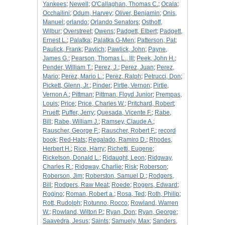
Yankees
;
Newell
;
O'Callaghan, Thomas C.
;
Ocala
;
Occhailini
;
Odum, Harvey
;
Oliver, Benjamin
;
Onis,
Manuel
;
orlando
;
Orlando Senators
;
Osthoff,
Wilbur
;
Overstreet
;
Owens
;
Padgett, Elbert
;
Padgett,
Ernest L.
;
Palatka
;
Palatka G-Men
;
Patterson, Pat
;
Paulick, Frank
;
Pavlich
;
Pawlick, John
;
Payne,
James G.
;
Pearson, Thomas L., III
;
Peek, John H.
;
Pender, William T.
;
Perez, J.
;
Perez, Juan
;
Perez,
Mario
;
Perez, Mario L.
;
Perez, Ralph
;
Petrucci, Don
;
Pickett, Glenn, Jr.
;
Pinder
;
Pirtle, Vernon
;
Pirtle,
Vernon A.
;
Pittman
;
Pittman, Floyd Junior
;
Prempas,
Louis
;
Price
;
Price, Charles W.
;
Pritchard, Robert
;
Pruett
;
Puffer, Jerry
;
Quesada, Vicente F.
;
Rabe,
Bill
;
Rabe, William J.
;
Ramsey, Claude A.
;
Rauscher, George F.
;
Rauscher, Robert F.
;
record
book
;
Red-Hats
;
Regalado, Ramiro D.
;
Rhodes,
Herbert H.
;
Rice, Harry
;
Richetti, Eugene
;
Ricketson, Donald L.
;
Ridaught, Leon
;
Ridgway,
Charles R.
;
Ridgway, Charlie
;
Risk
;
Roberson
;
Roberson, Jim
;
Roberston, Samuel D.
;
Rodgers,
Bill
;
Rodgers, Raw Meat
;
Roede
;
Rogers, Edward
;
Rogino
;
Roman, Robert a.
;
Rosa, Ted
;
Roth, Philip
;
Rott, Rudolph
;
Rotunno, Rocco
;
Rowland, Warren
W.
;
Rowland, Wilton P.
;
Ryan, Don
;
Ryan, George
;
Saavedra, Jesus
;
Saints
;
Samuely, Max
;
Sanders,