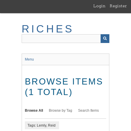
Skip
Login
Register
to
main
content
RICHES
Menu
BROWSE ITEMS
(1 TOTAL)
Browse All
Browse by Tag
Search Items
Tags: Lemly, Reid