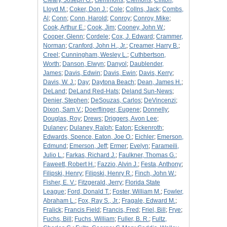
Cleary, Joseph G.
;
clemmons
;
Clemons
;
Clifton,
Lloyd M.
;
Coker, Don J.
;
Cole
;
Collns, Jack
;
Combs,
Al
;
Conn
;
Conn, Harold
;
Conroy
;
Conroy, Mike
;
Cook, Arthur E.
;
Cook, Jim
;
Cooney, John W.
;
Cooper, Glenn
;
Cordele
;
Cox, J. Edward
;
Crammer,
Norman
;
Cranford, John H., Jr.
;
Creamer, Harry B.
;
Creel
;
Cunningham, Wesley L.
;
Cuthbertson,
Worth
;
Danson, Elwyn
;
Danyol
;
Daublender,
James
;
Davis, Edwin
;
Davis, Ewin
;
Davis, Kerry
;
Davis, W. J.
;
Day
;
Daytona Beach
;
Dean, James H.
;
DeLand
;
DeLand Red-Hats
;
Deland Sun-News
;
Denier, Stephen
;
DeSouzas, Carlos
;
DeVincenzi
;
Dixon, Sam V.
;
Doerflinger, Eugene
;
Donnelly
;
Douglas, Roy
;
Drews
;
Driggers, Avon Lee
;
Dulaney
;
Dulaney, Ralph
;
Eaton
;
Eckenroth
;
Edwards, Spence, Eaton, Joe O.
;
Eichler
;
Emerson,
Edmund
;
Emerson, Jeff
;
Ermer
;
Evelyn
;
Farameili,
Julio L.
;
Farkas, Richard J.
;
Faulkner, Thomas G.
;
Faweett, Robert H.
;
Fazzio, Alvin J.
;
Festa, Anthony
;
Filipski, Henry
;
Filipski, Henry R.
;
Finch, John W.
;
Fisher, E. V.
;
Fitzgerald, Jerry
;
Florida State
League
;
Ford, Donald T.
;
Foster, William M.
;
Fowler,
Abraham L.
;
Fox, Ray S., Jr.
;
Fragale, Edward M.
;
Fralick
;
Francis Field
;
Francis, Fred
;
Friel, Bill
;
Frye
;
Fuchs, Bill
;
Fuchs, William
;
Fuller, B. R.
;
Fultz,