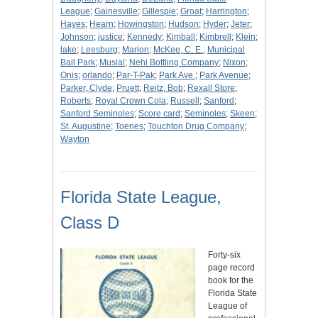
League
;
Gainesville
;
Gillespie
;
Groat
;
Harrington
;
Hayes
;
Hearn
;
Howingston
;
Hudson
;
Hyder
;
Jeter
;
Johnson
;
justice
;
Kennedy
;
Kimball
;
Kimbrell
;
Klein
;
lake
;
Leesburg
;
Marion
;
McKee, C. E.
;
Municipal
Ball Park
;
Musial
;
Nehi Bottling Company
;
Nixon
;
Onis
;
orlando
;
Par-T-Pak
;
Park Ave.
;
Park Avenue
;
Parker, Clyde
;
Pruett
;
Reitz, Bob
;
Rexall Store
;
Roberts
;
Royal Crown Cola
;
Russell
;
Sanford
;
Sanford Seminoles
;
Score card
;
Seminoles
;
Skeen
;
St. Augustine
;
Toenes
;
Touchton Drug Company
;
Wayton
Florida State League,
Class D
Forty-six
page record
book for the
Florida State
League of