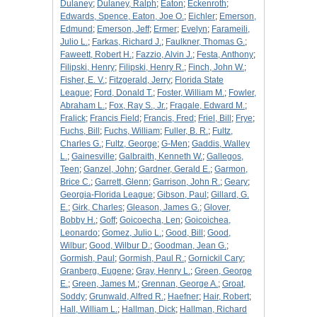
Dulaney
;
Dulaney, Ralph
;
Eaton
;
Eckenroth
;
Edwards, Spence, Eaton, Joe O.
;
Eichler
;
Emerson,
Edmund
;
Emerson, Jeff
;
Ermer
;
Evelyn
;
Farameili,
Julio L.
;
Farkas, Richard J.
;
Faulkner, Thomas G.
;
Faweett, Robert H.
;
Fazzio, Alvin J.
;
Festa, Anthony
;
Filipski, Henry
;
Filipski, Henry R.
;
Finch, John W.
;
Fisher, E. V.
;
Fitzgerald, Jerry
;
Florida State
League
;
Ford, Donald T.
;
Foster, William M.
;
Fowler,
Abraham L.
;
Fox, Ray S., Jr.
;
Fragale, Edward M.
;
Fralick
;
Francis Field
;
Francis, Fred
;
Friel, Bill
;
Frye
;
Fuchs, Bill
;
Fuchs, William
;
Fuller, B. R.
;
Fultz,
Charles G.
;
Fultz, George
;
G-Men
;
Gaddis, Walley
L.
;
Gainesville
;
Galbraith, Kenneth W.
;
Gallegos,
Teen
;
Ganzel, John
;
Gardner, Gerald E.
;
Garmon,
Brice C.
;
Garrett, Glenn
;
Garrison, John R.
;
Geary
;
Georgia-Florida League
;
Gibson, Paul
;
Gillard, G.
E.
;
Girk, Charles
;
Gleason, James G.
;
Glover,
Bobby H.
;
Goff
;
Goicoecha, Len
;
Goicoichea,
Leonardo
;
Gomez, Julio L.
;
Good, Bill
;
Good,
Wilbur
;
Good, Wilbur D.
;
Goodman, Jean G.
;
Gormish, Paul
;
Gormish, Paul R.
;
Gornickil Cary
;
Granberg, Eugene
;
Gray, Henry L.
;
Green, George
E.
;
Green, James M.
;
Grennan, George A.
;
Groat,
Soddy
;
Grunwald, Alfred R.
;
Haefner
;
Hair, Robert
;
Hall, William L.
;
Hallman, Dick
;
Hallman, Richard