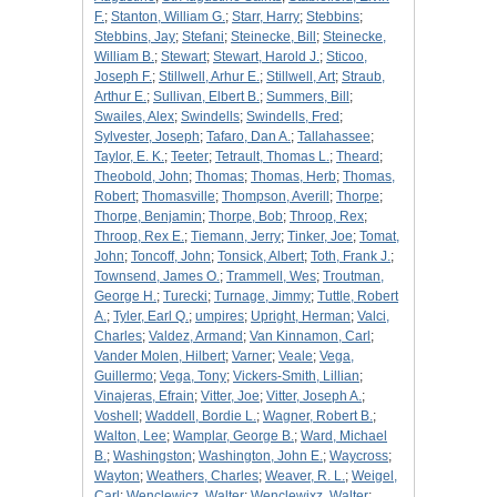
F.
;
Stanton, William G.
;
Starr, Harry
;
Stebbins
;
Stebbins, Jay
;
Stefani
;
Steinecke, Bill
;
Steinecke,
William B.
;
Stewart
;
Stewart, Harold J.
;
Sticoo,
Joseph F.
;
Stillwell, Arhur E.
;
Stillwell, Art
;
Straub,
Arthur E.
;
Sullivan, Elbert B.
;
Summers, Bill
;
Swailes, Alex
;
Swindells
;
Swindells, Fred
;
Sylvester, Joseph
;
Tafaro, Dan A.
;
Tallahassee
;
Taylor, E. K.
;
Teeter
;
Tetrault, Thomas L.
;
Theard
;
Theobold, John
;
Thomas
;
Thomas, Herb
;
Thomas,
Robert
;
Thomasville
;
Thompson, Averill
;
Thorpe
;
Thorpe, Benjamin
;
Thorpe, Bob
;
Throop, Rex
;
Throop, Rex E.
;
Tiemann, Jerry
;
Tinker, Joe
;
Tomat,
John
;
Toncoff, John
;
Tonsick, Albert
;
Toth, Frank J.
;
Townsend, James O.
;
Trammell, Wes
;
Troutman,
George H.
;
Turecki
;
Turnage, Jimmy
;
Tuttle, Robert
A.
;
Tyler, Earl Q.
;
umpires
;
Upright, Herman
;
Valci,
Charles
;
Valdez, Armand
;
Van Kinnamon, Carl
;
Vander Molen, Hilbert
;
Varner
;
Veale
;
Vega,
Guillermo
;
Vega, Tony
;
Vickers-Smith, Lillian
;
Vinajeras, Efrain
;
Vitter, Joe
;
Vitter, Joseph A.
;
Voshell
;
Waddell, Bordie L.
;
Wagner, Robert B.
;
Walton, Lee
;
Wamplar, George B.
;
Ward, Michael
B.
;
Washingston
;
Washington, John E.
;
Waycross
;
Wayton
;
Weathers, Charles
;
Weaver, R. L.
;
Weigel,
Carl
;
Wenclewicz, Walter
;
Wenclewixz, Walter
;