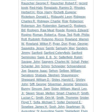
Rauscher, George F.
;
Rauscher, Robert F.
;
record
book
;
Red-Hats
;
Regalado, Ramiro D.
;
Rhodes,
Herbert H.
;
Rice, Harry
;
Richetti, Eugene
;
Ricketson, Donald L.
;
Ridaught, Leon
;
Ridgway,
Charles R.
;
Ridgway, Charlie
;
Risk
;
Roberson
;
Roberson, Jim
;
Roberston, Samuel D.
;
Rodgers,
Bill
;
Rodgers, Raw Meat
;
Roede
;
Rogers, Edward
;
Rogino
;
Roman, Robert a.
;
Rosa, Ted
;
Roth, Philip
;
Rott, Rudolph
;
Rotunno, Rocco
;
Rowland, Warren
W.
;
Rowland, Wilton P.
;
Ryan, Don
;
Ryan, George
;
Saavedra, Jesus
;
Saints
;
Samuely, Max
;
Sanders,
Jimmy
;
Sanford
;
Sanford Celeryfeds
;
Sanford
Seminoles
;
Sapp, E. B., Sr.
;
Satterfield, Ralph
;
Savage, John
;
Sawyers, Charles W.
;
Schall, Peter
;
Schantel, Jim
;
Schiro
;
Schneider
;
Schoendienst,
Joe
;
Seaone, Isaac
;
Sehon
;
Selbee, William
;
Senators
;
Shabala, Stephen
;
Shaugnessy
;
Sheppard, William D.
;
Shiles, Harold E.
;
Shirley,
John
;
Sifft, George
;
Silverman, Jerome
;
Simmons,
Bunny
;
Sincore, Sam
;
Sisler, William, Marcil, Leo,
Jr.
;
Skeen
;
Sloan, Melton
;
Smart, Charles P.
;
Smith,
Lucian C.
;
Smith, Orin M.
;
Smith, Thommie
;
Snider,
Floyd T.
;
Sofia, Michael T.
;
Solter, Demond E.
;
Sosebee, James H.
;
Sosh, John
;
Sparkman
;
St.
Augustine
;
St. Augustine Saints
;
Stablefield, Elvin