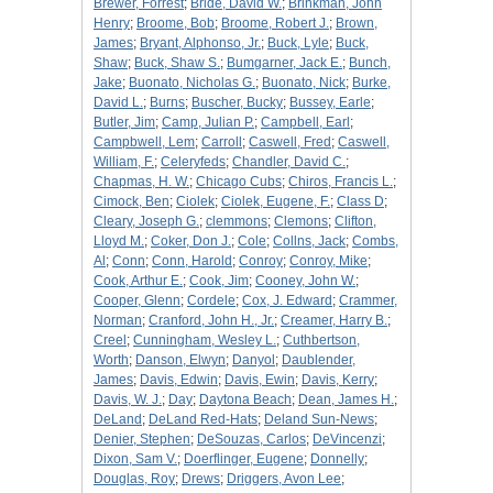
Brewer, Forrest
;
Bride, David W.
;
Brinkman, John
Henry
;
Broome, Bob
;
Broome, Robert J.
;
Brown,
James
;
Bryant, Alphonso, Jr.
;
Buck, Lyle
;
Buck,
Shaw
;
Buck, Shaw S.
;
Bumgarner, Jack E.
;
Bunch,
Jake
;
Buonato, Nicholas G.
;
Buonato, Nick
;
Burke,
David L.
;
Burns
;
Buscher, Bucky
;
Bussey, Earle
;
Butler, Jim
;
Camp, Julian P.
;
Campbell, Earl
;
Campbwell, Lem
;
Carroll
;
Caswell, Fred
;
Caswell,
William, F.
;
Celeryfeds
;
Chandler, David C.
;
Chapmas, H. W.
;
Chicago Cubs
;
Chiros, Francis L.
;
Cimock, Ben
;
Ciolek
;
Ciolek, Eugene, F.
;
Class D
;
Cleary, Joseph G.
;
clemmons
;
Clemons
;
Clifton,
Lloyd M.
;
Coker, Don J.
;
Cole
;
Collns, Jack
;
Combs,
Al
;
Conn
;
Conn, Harold
;
Conroy
;
Conroy, Mike
;
Cook, Arthur E.
;
Cook, Jim
;
Cooney, John W.
;
Cooper, Glenn
;
Cordele
;
Cox, J. Edward
;
Crammer,
Norman
;
Cranford, John H., Jr.
;
Creamer, Harry B.
;
Creel
;
Cunningham, Wesley L.
;
Cuthbertson,
Worth
;
Danson, Elwyn
;
Danyol
;
Daublender,
James
;
Davis, Edwin
;
Davis, Ewin
;
Davis, Kerry
;
Davis, W. J.
;
Day
;
Daytona Beach
;
Dean, James H.
;
DeLand
;
DeLand Red-Hats
;
Deland Sun-News
;
Denier, Stephen
;
DeSouzas, Carlos
;
DeVincenzi
;
Dixon, Sam V.
;
Doerflinger, Eugene
;
Donnelly
;
Douglas, Roy
;
Drews
;
Driggers, Avon Lee
;