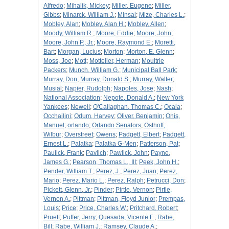
Alfredo
;
Mihalik, Mickey
;
Miller, Eugene
;
Miller,
Gibbs
;
Minarck, William J.
;
Minsal
;
Mize, Charles L.
;
Mobley, Alan
;
Mobley, Alan H.
;
Mobley, Allen
;
Moody, William R.
;
Moore, Eddie
;
Moore, John
;
Moore, John P., Jr.
;
Moore, Raymond E.
;
Moretti,
Bart
;
Morgan, Lucius
;
Morton
;
Morton, E. Glenn
;
Moss, Joe
;
Mott
;
Mottelier, Herman
;
Moultrie
Packers
;
Munch, William G.
;
Municipal Ball Park
;
Murray, Don
;
Murray, Donald S.
;
Murray, Walter
;
Musial
;
Napier, Rudolph
;
Napoles, Jose
;
Nash
;
National Association
;
Nepote, Donald A.
;
New York
Yankees
;
Newell
;
O'Callaghan, Thomas C.
;
Ocala
;
Occhailini
;
Odum, Harvey
;
Oliver, Benjamin
;
Onis,
Manuel
;
orlando
;
Orlando Senators
;
Osthoff,
Wilbur
;
Overstreet
;
Owens
;
Padgett, Elbert
;
Padgett,
Ernest L.
;
Palatka
;
Palatka G-Men
;
Patterson, Pat
;
Paulick, Frank
;
Pavlich
;
Pawlick, John
;
Payne,
James G.
;
Pearson, Thomas L., III
;
Peek, John H.
;
Pender, William T.
;
Perez, J.
;
Perez, Juan
;
Perez,
Mario
;
Perez, Mario L.
;
Perez, Ralph
;
Petrucci, Don
;
Pickett, Glenn, Jr.
;
Pinder
;
Pirtle, Vernon
;
Pirtle,
Vernon A.
;
Pittman
;
Pittman, Floyd Junior
;
Prempas,
Louis
;
Price
;
Price, Charles W.
;
Pritchard, Robert
;
Pruett
;
Puffer, Jerry
;
Quesada, Vicente F.
;
Rabe,
Bill
;
Rabe, William J.
;
Ramsey, Claude A.
;