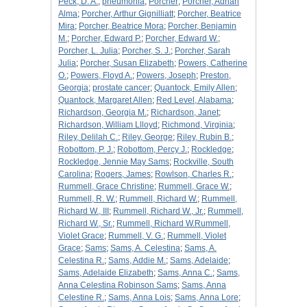
Peck, D. A.
;
pneumonia
;
Porcher
;
Porcher, Adrian
Alma
;
Porcher, Arthur Gignilliatt
;
Porcher, Beatrice
Mira
;
Porcher, Beatrice Mora
;
Porcher, Benjamin
M.
;
Porcher, Edward P.
;
Porcher, Edward W.
;
Porcher, L. Julia
;
Porcher, S. J.
;
Porcher, Sarah
Julia
;
Porcher, Susan Elizabeth
;
Powers, Catherine
O.
;
Powers, Floyd A.
;
Powers, Joseph
;
Preston,
Georgia
;
prostate cancer
;
Quantock, Emily Allen
;
Quantock, Margaret Allen
;
Red Level, Alabama
;
Richardson, Georgia M.
;
Richardson, Janet
;
Richardson, William Llloyd
;
Richmond, Virginia
;
Riley, Delilah C.
;
Riley, George
;
Riley, Rubin B.
;
Robottom, P. J.
;
Robottom, Percy J.
;
Rockledge
;
Rockledge, Jennie May Sams
;
Rockville, South
Carolina
;
Rogers, James
;
Rowlson, Charles R.
;
Rummell, Grace Christine
;
Rummell, Grace W.
;
Rummell, R. W.
;
Rummell, Richard W.
;
Rummell,
Richard W., III
;
Rummell, Richard W., Jr.
;
Rummell,
Richard W., Sr.
;
Rummell, Richard W.Rummell,
Violet Grace
;
Rummell, V. G.
;
Rummell, Violet
Grace
;
Sams
;
Sams, A. Celestina
;
Sams, A.
Celestina R.
;
Sams, Addie M.
;
Sams, Adelaide
;
Sams, Adelaide Elizabeth
;
Sams, Anna C.
;
Sams,
Anna Celestina Robinson Sams
;
Sams, Anna
Celestine R.
;
Sams, Anna Lois
;
Sams, Anna Lore
;