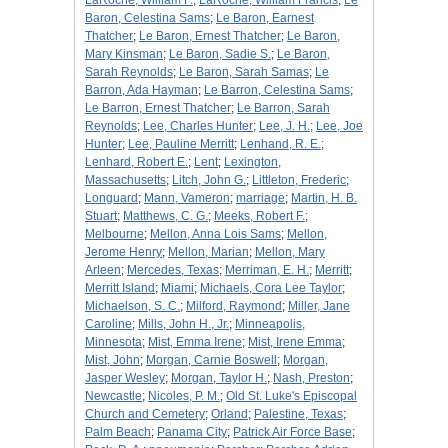
LaRoche, William F.
;
LaRoche, William Francis
;
Le
Baron, Celestina Sams
;
Le Baron, Earnest
Thatcher
;
Le Baron, Ernest Thatcher
;
Le Baron,
Mary Kinsman
;
Le Baron, Sadie S.
;
Le Baron,
Sarah Reynolds
;
Le Baron, Sarah Samas
;
Le
Barron, Ada Hayman
;
Le Barron, Celestina Sams
;
Le Barron, Ernest Thatcher
;
Le Barron, Sarah
Reynolds
;
Lee, Charles Hunter
;
Lee, J. H.
;
Lee, Joe
Hunter
;
Lee, Pauline Merritt
;
Lenhand, R. E.
;
Lenhard, Robert E.
;
Lent
;
Lexington,
Massachusetts
;
Litch, John G.
;
Littleton, Frederic
;
Longuard
;
Mann, Vameron
;
marriage
;
Martin, H. B.
Stuart
;
Matthews, C. G.
;
Meeks, Robert F.
;
Melbourne
;
Mellon, Anna Lois Sams
;
Mellon,
Jerome Henry
;
Mellon, Marian
;
Mellon, Mary
Arleen
;
Mercedes, Texas
;
Merriman, E. H.
;
Merritt
;
Merritt Island
;
Miami
;
Michaels, Cora Lee Taylor
;
Michaelson, S. C.
;
Milford, Raymond
;
Miller, Jane
Caroline
;
Mills, John H., Jr.
;
Minneapolis,
Minnesota
;
Mist, Emma Irene
;
Mist, Irene Emma
;
Mist, John
;
Morgan, Carnie Boswell
;
Morgan,
Jasper Wesley
;
Morgan, Taylor H.
;
Nash, Preston
;
Newcastle
;
Nicoles, P. M.
;
Old St. Luke's Episcopal
Church and Cemetery
;
Orland
;
Palestine, Texas
;
Palm Beach
;
Panama City
;
Patrick Air Force Base
;