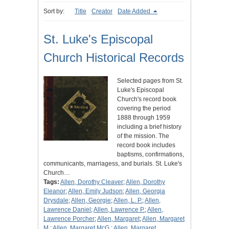
Sort by:
Title
Creator
Date Added
St. Luke's Episcopal
Church Historical Records
Selected pages from St.
Luke's Episcopal
Church's record book
covering the period
1888 through 1959
including a brief history
of the mission. The
record book includes
baptisms, confirmations,
communicants, marriagess, and burials. St. Luke's
Church…
Tags:
Allen, Dorothy Cleaver
;
Allen, Dorothy
Eleanor
;
Allen, Emily Judson
;
Allen, Georgia
Drysdale
;
Allen, Georgie
;
Allen, L. P.
;
Allen,
Lawrence Daniel
;
Allen, Lawrence P.
;
Allen,
Lawrence Porcher
;
Allen, Margaret
;
Allen, Margaret
M.
;
Allen, Margaret McG.
;
Allen, Margaret