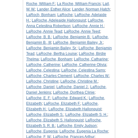
Roche, William F.
;
La Roche, William Francis
;
Lait,
W. W.
;
Lander, Esther Alice
;
Lander, Norman Hatch
;
LaRoch, Bonham
;
LaRoche
;
LaRoche, Adelaide
H.
;
LaRoche, Adeleaide Hallonquist
;
LaRoche,
Anna Celestina Robertson
;
LaRoche, Annie H.
;
LaRoche, Annie Tead
;
LaRoche, Annie Teed
;
LaRoche, B. B.
;
LaRoche, Benjamin B.
;
LaRoche,
Benjamin B., III
;
LaRoche, Benjamin Bailey, Jr.
;
LaRoche, Benjamin Bailey, Sr.
;
LaRoche, Benjamin
Tead
;
LaRoche, Bertha Louise
;
LaRoche, Birdie
Thelma
;
LaRoche, Bonham
;
LaRoche, Catharine
;
LaRoche, Catherine
;
LaRoche, Catherine Olivia
;
LaRoche, Celestina
;
LaRoche, Celestina Sams
;
LaRoche, Charles Clement
;
LaRoche, Charles W.
;
LaRoche, Christine
;
LaRoche, Christine M.
;
LaRoche, Daniel
;
LaRoche, Daniel J.
;
LaRoche,
Daniel Jenkins
;
LaRoche, Dorthea Clinie
;
LaRoche, E. F.
;
LaRoche, Edward K.
;
LaRoche,
Elizabeth
;
LaRoche, Elizabeth F.
;
LaRoche,
Elizabeth H.
;
LaRoche, Elizabeth Hallonquist
;
LaRoche, Elizabeth S.
;
LaRoche, Elizabeth S. H.
;
LaRoche, Elizabeth S. Hallonquist
;
LaRoche,
Elizabeth S. R. B.
;
LaRoche, Emily Judson
;
LaRoche, Eugenia
;
LaRoche, Eugenia La Roche
;
LaRoche, F. W.
;
LaRoche, Frances Arthur
;