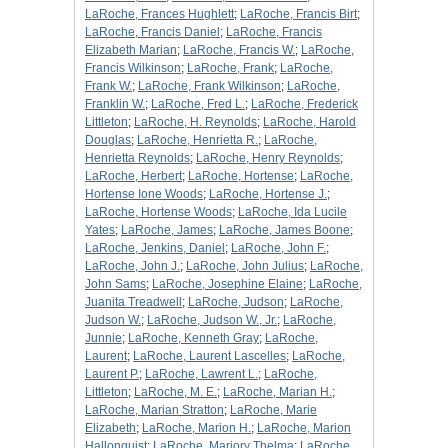
LaRoche, Frances Hughlett
;
LaRoche, Francis Birt
;
LaRoche, Francis Daniel
;
LaRoche, Francis
Elizabeth Marian
;
LaRoche, Francis W.
;
LaRoche,
Francis Wilkinson
;
LaRoche, Frank
;
LaRoche,
Frank W.
;
LaRoche, Frank Wilkinson
;
LaRoche,
Franklin W.
;
LaRoche, Fred L.
;
LaRoche, Frederick
Littleton
;
LaRoche, H. Reynolds
;
LaRoche, Harold
Douglas
;
LaRoche, Henrietta R.
;
LaRoche,
Henrietta Reynolds
;
LaRoche, Henry Reynolds
;
LaRoche, Herbert
;
LaRoche, Hortense
;
LaRoche,
Hortense Ione Woods
;
LaRoche, Hortense J.
;
LaRoche, Hortense Woods
;
LaRoche, Ida Lucile
Yates
;
LaRoche, James
;
LaRoche, James Boone
;
LaRoche, Jenkins, Daniel
;
LaRoche, John F.
;
LaRoche, John J.
;
LaRoche, John Julius
;
LaRoche,
John Sams
;
LaRoche, Josephine Elaine
;
LaRoche,
Juanita Treadwell
;
LaRoche, Judson
;
LaRoche,
Judson W.
;
LaRoche, Judson W., Jr.
;
LaRoche,
Junnie
;
LaRoche, Kenneth Gray
;
LaRoche,
Laurent
;
LaRoche, Laurent Lascelles
;
LaRoche,
Laurent P.
;
LaRoche, Lawrent L.
;
LaRoche,
Littleton
;
LaRoche, M. E.
;
LaRoche, Marian H.
;
LaRoche, Marian Stratton
;
LaRoche, Marie
Elizabeth
;
LaRoche, Marion H.
;
LaRoche, Marion
Hallonquist
;
LaRoche, Marjory Thelma
;
LaRoche,