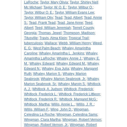
LaRoche
;
Taylor, Mary Olivia
;
Taylor, Shirley Nell
Mc Michael
;
Taylor, W. O. E.
;
Taylor, Wilbur O.
;
Taylor, Wilbur O. E.
;
Taylor, William Evans Lee
;
Taylor, William Oliv
;
Tead
;
Tead, Albert
;
Tead, Annie
S.
;
Tead, Frank Tead
;
Tead, Jane Anne
;
Teed,
Albert
;
Teed, William Jeremiah
;
Terrell County,
Georgia
;
Thomas, Jewel
;
Thompson, Madison
;
Titusville
;
Travis, Alma Klein
;
Tropical Trail
;
tuberculosis
;
Wallace
;
Webb, William Henry
;
Weed,
E. G.
;
West Palm Beach
;
Whaley, Amarintha
Caroline
;
Whaley, Amarintha L. Jenkins
;
Whaley,
Amarintha LaRoche
;
Whaley, Annie J.
;
Whaley, E.
M.
;
Whaley, Edward
;
Whaley, Edward M.
;
Whaley,
Edward N.
;
Whaley, Eva Julia
;
Whaley, Margaret
Ruth
;
Whaley, Marion S.
;
Whaley, Marion
Seabrook
;
Whaley, Marion Seabrook, Jr.
;
Whaley,
Marion Seabrook, Sr.
;
Whaley, Marvin S.
;
Whitlock,
A. J.
;
Whitlock, A. Judson
;
Whitlock, Frederick
;
Whitlock, Frederick L.
;
Whitlock, Frederick Littleon
;
Whitlock, Frederick R.
;
Whitlock, Margaret McG.
;
Whitlock, Martha
;
Willis, Annie L..
;
Willis, J. R..
;
Willis, William F.
;
Wing, John D.
;
Wingman,
Celestina La Roche
;
Wingman, Celestina Sams
;
Wingman, Clara Martha
;
Wingman, Robert Vernon
;
Wingman, Robert Vernon, Jr.
;
Wingman, Robert