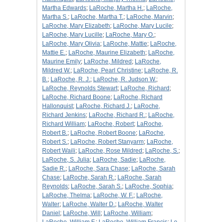
Martha Edwards
;
LaRoche, Martha H.
;
LaRoche,
Martha S.
;
LaRoche, Martha T.
;
LaRoche, Marvin
;
LaRoche, Mary Elizabeth
;
LaRoche, Mary Lucile
;
LaRoche, Mary Lucille
;
LaRoche, Mary O.
;
LaRoche, Mary Olivia
;
LaRoche, Mattie
;
LaRoche,
Mattie E.
;
LaRoche, Maurine Elizabeth
;
LaRoche,
Maurine Emily
;
LaRoche, Mildred
;
LaRoche,
Mildred W.
;
LaRoche, Pearl Christine
;
LaRoche, R.
B.
;
LaRoche, R. J.
;
LaRoche, R. Judson W.
;
LaRoche, Reynolds Stewart
;
LaRoche, Richard
;
LaRoche, Richard Boone
;
LaRoche, Richard
Hallonquist
;
LaRoche, Richard J.
;
LaRoche,
Richard Jenkins
;
LaRoche, Richard R.
;
LaRoche,
Richard William
;
LaRoche, Robert
;
LaRoche,
Robert B.
;
LaRoche, Robert Boone
;
LaRoche,
Robert S.
;
LaRoche, Robert Stanyarm
;
LaRoche,
Robert Waili
;
LaRoche, Rose Mildred
;
LaRoche, S.
;
LaRoche, S. Julia
;
LaRoche, Sadie
;
LaRoche,
Sadie R.
;
LaRoche, Sara Chase
;
LaRoche, Sarah
Chase
;
LaRoche, Sarah R.
;
LaRoche, Sarah
Reynolds
;
LaRoche, Sarah S.
;
LaRoche, Sophia
;
LaRoche, Thelma
;
LaRoche, W. F.
;
LaRoche,
Walter
;
LaRoche, Walter D.
;
LaRoche, Walter
Daniel
;
LaRoche, Will
;
LaRoche, William
;