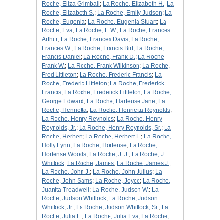
Roche, Eliza Grimball
;
La Roche, Elizabeth H.
;
La
Roche, Elizabeth S.
;
La Roche, Emily Judson
;
La
Roche, Eugenia
;
La Roche, Eugenia Stuart
;
La
Roche, Eva
;
La Roche, F. W.
;
La Roche, Frances
Arthur
;
La Roche, Frances Davis
;
La Roche,
Frances W.
;
La Roche, Francis Birt
;
La Roche,
Francis Daniel
;
La Roche, Frank D.
;
La Roche,
Frank W.
;
La Roche, Frank Wilkinson
;
La Roche,
Fred Littleton
;
La Roche, Frederic Francis
;
La
Roche, Frederic Littleton
;
La Roche, Frederick
Francis
;
La Roche, Frederick Littleton
;
La Roche,
George Edward
;
La Roche, Harteuse Jane
;
La
Roche, Henrietta
;
La Roche, Henrietta Reynolds
;
La Roche, Henry Reynolds
;
La Roche, Henry
Reynolds, Jr.
;
La Roche, Henry Reynolds, Sr.
;
La
Roche, Herbert
;
La Roche, Herbert L.
;
La Roche,
Holly Lynn
;
La Roche, Hortense
;
La Roche,
Hortense Woods
;
La Roche, J. J.
;
La Roche, J.
Whitlock
;
La Roche, James
;
La Roche, James J.
;
La Roche, John J.
;
La Roche, John Julius
;
La
Roche, John Sams
;
La Roche, Joyce
;
La Roche,
Juanita Treadwell
;
La Roche, Judson W.
;
La
Roche, Judson Whitlock
;
La Roche, Judson
Whitlock, Jr.
;
La Roche, Judson Whitlock, Sr.
;
La
Roche, Julia E.
;
La Roche, Julia Eva
;
La Roche,